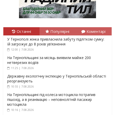
Останні
Популярні
Коментарі
У Тернополі жінка привласнила забуту підлітком сумку:
їй загрожує до 8 років ув’язнення
12:00 | 7.08.2026
На Тернопільщині за місяць виявили майже 200
нетверезих водіїв
11:25 | 7.08.2026
Державну екологічну інспекцію у Тернопільській області
реорганізують
10:55 | 7.08.2026
На Тернопільщині під колеса мотоцикла потрапив
пішохід, а в реанімацію – неповнолітній пасажир
мотоцикла
10:16 | 7.08.2026