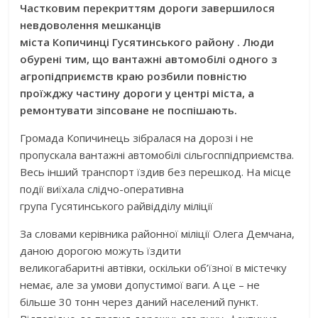
Частковим перекриттям дороги завершилося
невдоволення мешканців
міста Копичинці Гусятинського району . Люди
обурені тим, що вантажні автомобілі одного з
агропідприємств краю розбили повністю
проїжджу частину дороги у центрі міста, а
ремонтувати зіпсоване не поспішають.
Громада Копичинець зібралася на дорозі і не
пропускала вантажні автомобілі сільгосппідприємства.
Весь інший транспорт їздив без перешкод. На місце
події виїхала слідчо-оперативна
група Гусятинського райвідділу міліції
За словами керівника районної міліції Олега Демчана,
даною дорогою можуть їздити
великогабаритні автівки, оскільки об’їзної в містечку
немає, але за умови допустимої ваги. А це – не
більше 30 тонн через даний населений пункт.