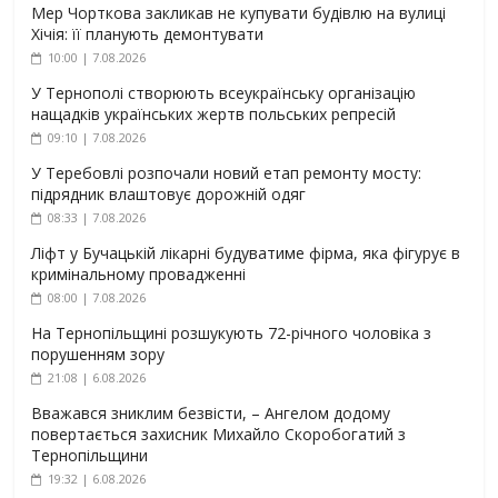
Мер Чорткова закликав не купувати будівлю на вулиці
Хічія: її планують демонтувати
10:00 | 7.08.2026
У Тернополі створюють всеукраїнську організацію
нащадків українських жертв польських репресій
09:10 | 7.08.2026
У Теребовлі розпочали новий етап ремонту мосту:
підрядник влаштовує дорожній одяг
08:33 | 7.08.2026
Ліфт у Бучацькій лікарні будуватиме фірма, яка фігурує в
кримінальному провадженні
08:00 | 7.08.2026
На Тернопільщині розшукують 72-річного чоловіка з
порушенням зору
21:08 | 6.08.2026
Вважався зниклим безвісти, – Ангелом додому
повертається захисник Михайло Скоробогатий з
Тернопільщини
19:32 | 6.08.2026