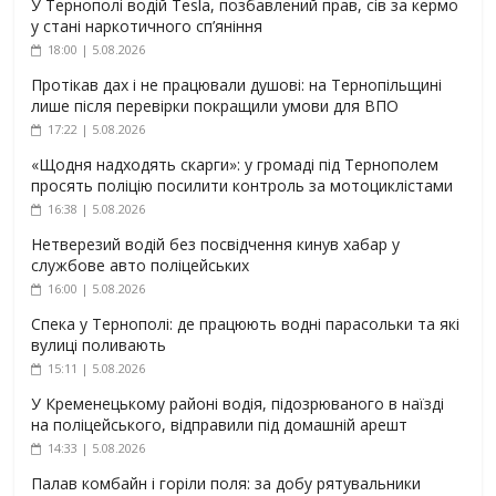
У Тернополі водій Tesla, позбавлений прав, сів за кермо
у стані наркотичного сп’яніння
18:00 | 5.08.2026
Протікав дах і не працювали душові: на Тернопільщині
лише після перевірки покращили умови для ВПО
17:22 | 5.08.2026
«Щодня надходять скарги»: у громаді під Тернополем
просять поліцію посилити контроль за мотоциклістами
16:38 | 5.08.2026
Нетверезий водій без посвідчення кинув хабар у
службове авто поліцейських
16:00 | 5.08.2026
Спека у Тернополі: де працюють водні парасольки та які
вулиці поливають
15:11 | 5.08.2026
У Кременецькому районі водія, підозрюваного в наїзді
на поліцейського, відправили під домашній арешт
14:33 | 5.08.2026
Палав комбайн і горіли поля: за добу рятувальники