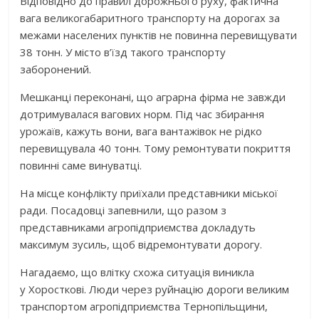
Відповідно до правил дорожнього руху, фактична
вага великогабаритного транспорту на дорогах за
межами населених пунктів не повинна перевищувати
38 тонн. У місто в’їзд такого транспорту
заборонений.
Мешканці переконані, що аграрна фірма не завжди
дотримувалася вагових норм. Під час збирання
урожаїв, кажуть вони, вага вантажівок не рідко
перевищувала 40 тонн. Тому ремонтувати покриття
повинні саме винуватці.
На місце конфлікту приїхали представники міської
ради. Посадовці запевнили, що разом з
представниками агропідприємства докладуть
максимум зусиль, щоб відремонтувати дорогу.
Нагадаємо, що влітку схожа ситуація виникла
у Хоросткові. Люди через руйнацію дороги великим
транспортом агропідприємства Тернопільщини,