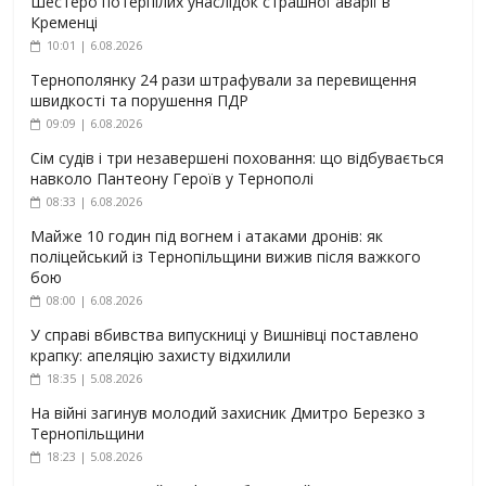
Шестеро потерпілих унаслідок страшної аварії в
Кременці
10:01 | 6.08.2026
Тернополянку 24 рази штрафували за перевищення
швидкості та порушення ПДР
09:09 | 6.08.2026
Сім судів і три незавершені поховання: що відбувається
навколо Пантеону Героїв у Тернополі
08:33 | 6.08.2026
Майже 10 годин під вогнем і атаками дронів: як
поліцейський із Тернопільщини вижив після важкого
бою
08:00 | 6.08.2026
У справі вбивства випускниці у Вишнівці поставлено
крапку: апеляцію захисту відхилили
18:35 | 5.08.2026
На війні загинув молодий захисник Дмитро Березко з
Тернопільщини
18:23 | 5.08.2026