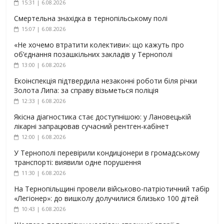
15:31 | 6.08.2026
Смертельна знахідка в тернопільському полі
15:07 | 6.08.2026
«Не хочемо втратити колективи»: що кажуть про
об’єднання позашкільних закладів у Тернополі
13:00 | 6.08.2026
Екоінспекція підтвердила незаконні роботи біля річки
Золота Липа: за справу візьметься поліція
12:33 | 6.08.2026
Якісна діагностика стає доступнішою: у Лановецькій
лікарні запрацював сучасний рентген-кабінет
12:00 | 6.08.2026
У Тернополі перевірили кондиціонери в громадському
транспорті: виявили одне порушення
11:30 | 6.08.2026
На Тернопільщині провели військово-патріотичний табір
«Легіонер»: до вишколу долучилися близько 100 дітей
10:43 | 6.08.2026