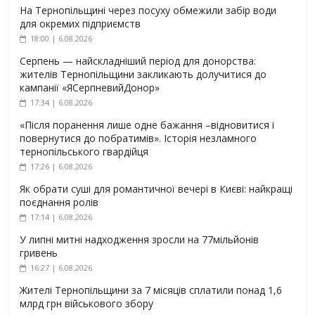
На Тернопільщині через посуху обмежили забір води
для окремих підприємств
18:00 | 6.08.2026
Серпень — найскладніший період для донорства:
жителів Тернопільщини закликають долучитися до
кампанії «ЯСерпневийДонор»
17:34 | 6.08.2026
«Після поранення лише одне бажання –відновитися і
повернутися до побратимів». Історія незламного
тернопільського гвардійця
17:26 | 6.08.2026
Як обрати суші для романтичної вечері в Києві: найкращі
поєднання ролів
17:14 | 6.08.2026
У липні митні надходження зросли на 77мільйонів
гривень
16:27 | 6.08.2026
Жителі Тернопільщини за 7 місяців сплатили понад 1,6
млрд грн військового збору