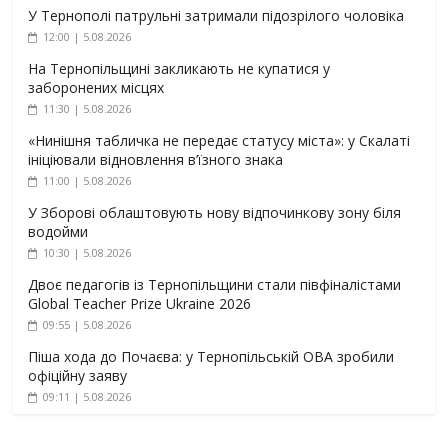
У Тернополі патрульні затримали підозрілого чоловіка
12:00 | 5.08.2026
На Тернопільщині закликають не купатися у
заборонених місцях
11:30 | 5.08.2026
«Нинішня табличка не передає статусу міста»: у Скалаті
ініціювали відновлення в’їзного знака
11:00 | 5.08.2026
У Зборові облаштовують нову відпочинкову зону біля
водойми
10:30 | 5.08.2026
Двоє педагогів із Тернопільщини стали півфіналістами
Global Teacher Prize Ukraine 2026
09:55 | 5.08.2026
Піша хода до Почаєва: у Тернопільській ОВА зробили
офіційну заяву
09:11 | 5.08.2026