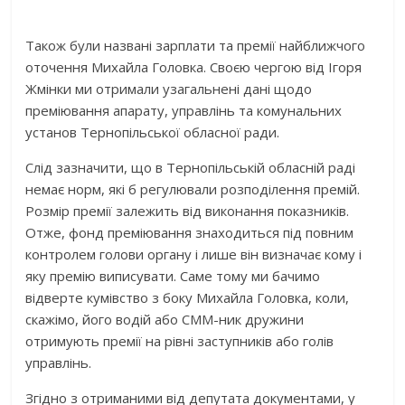
Також були названі зарплати та премії найближчого
оточення Михайла Головка. Своєю чергою від Ігоря
Жмінки ми отримали узагальнені дані щодо
преміювання апарату, управлінь та комунальних
установ Тернопільської обласної ради.
Слід зазначити, що в Тернопільській обласній раді
немає норм, які б регулювали розподілення премій.
Розмір премії залежить від виконання показників.
Отже, фонд преміювання знаходиться під повним
контролем голови органу і лише він визначає кому і
яку премію виписувати. Саме тому ми бачимо
відверте кумівство з боку Михайла Головка, коли,
скажімо, його водій або СММ-ник дружини
отримують премії на рівні заступників або голів
управлінь.
Згідно з отриманими від депутата документами, у