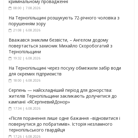
кримінальному провадженні
08:00 | 7.08.2026
На Тернопільщині розшукують 72-річного чоловіка з
порушенням зору
21:08 | 6.08.2026
Вважався зниклим безвісти, – Ангелом додому
повертається захисник Михайло Скоробогатий з
Тернопільщини
19:32 | 6.08.2026
На Тернопільщині через посуху обмежили забір води
для окремих підприємств
18:00 | 6.08.2026
Серпень — найскладніший період для донорства:
жителів Тернопільщини закликають долучитися до
кампанії «ЯСерпневийДонор»
17:34 | 6.08.2026
«Після поранення лише одне бажання –відновитися і
повернутися до побратимів». Історія незламного
тернопільського гвардійця
17:26 | 6.08.2026