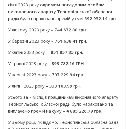
січні 2023 року
окремим посадовим особам
виконавчого апарату Тернопільської обласної
ради
було нараховано премій у сумі
592 932.14 грн
.
У лютому 2023 року –
744 672.80 грн
.
У березні 2023 року –
761 638.41 грн
.
У квітні 2023 року –
851 857.35 грн
.
У травні 2023 року –
893 782.16 ГРН
.
У червні 2023 року –
707 229.94 грн
.
У липні 2023 року –
333 103.99
грн.
Усього за 7 місяців працівникам виконавчого апарату
Тернопільської обласної ради було нараховано та
виплачено премій на суму –
4 885 226.79 грн
.
У цьому році, як відомо, Тернопільська обласна рада
збиралася два рази – у березні та у серпні. Другий