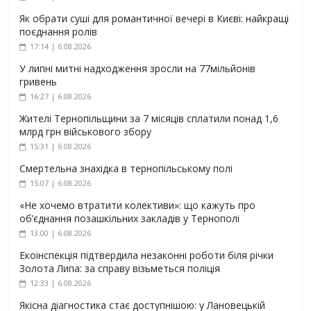
Як обрати суші для романтичної вечері в Києві: найкращі
поєднання ролів
17:14 | 6.08.2026
У липні митні надходження зросли на 77мільйонів
гривень
16:27 | 6.08.2026
Жителі Тернопільщини за 7 місяців сплатили понад 1,6
млрд грн військового збору
15:31 | 6.08.2026
Смертельна знахідка в тернопільському полі
15:07 | 6.08.2026
«Не хочемо втратити колективи»: що кажуть про
об’єднання позашкільних закладів у Тернополі
13:00 | 6.08.2026
Екоінспекція підтвердила незаконні роботи біля річки
Золота Липа: за справу візьметься поліція
12:33 | 6.08.2026
Якісна діагностика стає доступнішою: у Лановецькій