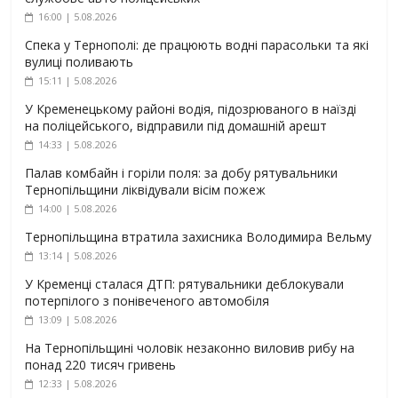
16:00 | 5.08.2026
Спека у Тернополі: де працюють водні парасольки та які
вулиці поливають
15:11 | 5.08.2026
У Кременецькому районі водія, підозрюваного в наїзді
на поліцейського, відправили під домашній арешт
14:33 | 5.08.2026
Палав комбайн і горіли поля: за добу рятувальники
Тернопільщини ліквідували вісім пожеж
14:00 | 5.08.2026
Тернопільщина втратила захисника Володимира Вельму
13:14 | 5.08.2026
У Кременці сталася ДТП: рятувальники деблокували
потерпілого з понівеченого автомобіля
13:09 | 5.08.2026
На Тернопільщині чоловік незаконно виловив рибу на
понад 220 тисяч гривень
12:33 | 5.08.2026