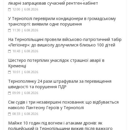
лікарні запрацював сучасний рентген-кабінет
12:00 | 6.08.2026
У Тернополі перевірили кондиціонери в громадському
транспорті: виявили одне порушення
11:30 | 6.08.2026
На Тернопільщині провели військово-патріотичний табір
«Легіонер»: до вишколу долучилися близько 100 дітей
10:43 | 6.08.2026
Шестеро потерпілих унаслідок страшної аварії в
Кременці
10:01 | 6.08.2026
Тернополянку 24 рази штрафували за перевищення
швидкості та порушення ПДР
09:09 | 6.08.2026
Сім судів і три незавершені поховання: що відбувається
навколо Пантеону Героїв у Тернополі
08:33 | 6.08.2026
Майже 10 годин під вогнем і атаками дронів: як
поліцейський із Тернопільщини вижив після важкого