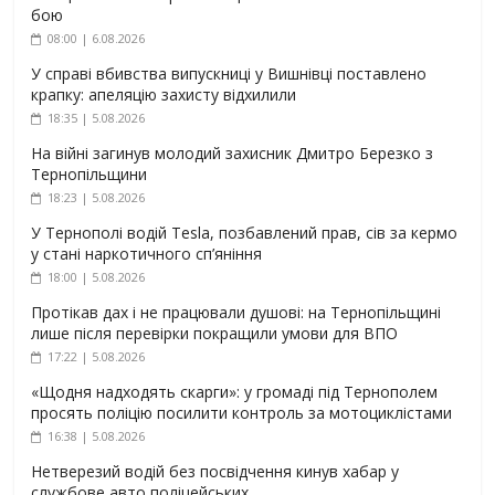
бою
08:00 | 6.08.2026
У справі вбивства випускниці у Вишнівці поставлено
крапку: апеляцію захисту відхилили
18:35 | 5.08.2026
На війні загинув молодий захисник Дмитро Березко з
Тернопільщини
18:23 | 5.08.2026
У Тернополі водій Tesla, позбавлений прав, сів за кермо
у стані наркотичного сп’яніння
18:00 | 5.08.2026
Протікав дах і не працювали душові: на Тернопільщині
лише після перевірки покращили умови для ВПО
17:22 | 5.08.2026
«Щодня надходять скарги»: у громаді під Тернополем
просять поліцію посилити контроль за мотоциклістами
16:38 | 5.08.2026
Нетверезий водій без посвідчення кинув хабар у
службове авто поліцейських