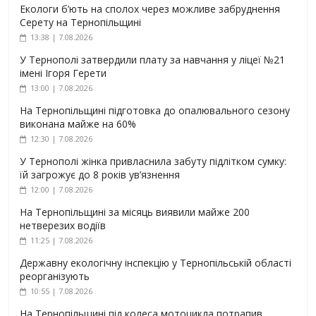
Екологи б’ють на сполох через можливе забруднення
Серету на Тернопільщині
13:38 | 7.08.2026
У Тернополі затвердили плату за навчання у ліцеї №21
імені Ігоря Герети
13:00 | 7.08.2026
На Тернопільщині підготовка до опалювального сезону
виконана майже на 60%
12:30 | 7.08.2026
У Тернополі жінка привласнила забуту підлітком сумку:
їй загрожує до 8 років ув’язнення
12:00 | 7.08.2026
На Тернопільщині за місяць виявили майже 200
нетверезих водіїв
11:25 | 7.08.2026
Державну екологічну інспекцію у Тернопільській області
реорганізують
10:55 | 7.08.2026
На Тернопільщині під колеса мотоцикла потрапив