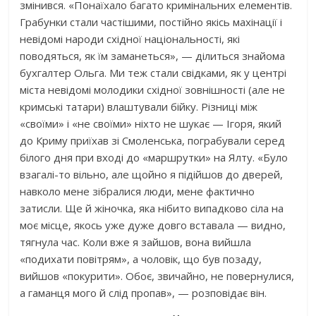
змінився. «Понаїхало багато кримінальних елементів.
Грабунки стали частішими, постійно якісь махінації і
невідомі народи східної національності, які
поводяться, як їм заманеться», — ділиться знайома
бухгалтер Ольга. Ми теж стали свідками, як у центрі
міста невідомі молодики східної зовнішності (але не
кримські татари) влаштували бійку. Різниці між
«своїми» і «не своїми» ніхто не шукає — Ігоря, який
до Криму приїхав зi Смоленська, пограбували серед
білого дня при вході до «маршрутки» на Ялту. «Було
взагалі-то вільно, але щойно я підійшов до дверей,
навколо мене зібралися люди, мене фактично
затисли. Ще й жіночка, яка нібито випадково сіла на
моє місце, якось уже дуже довго вставала — видно,
тягнула час. Коли вже я зайшов, вона вийшла
«подихати повітрям», а чоловік, що був позаду,
вийшов «покурити». Обоє, звичайно, не повернулися,
а гаманця мого й слід пропав», — розповідає він.