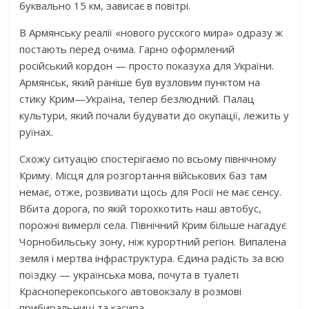
буквально 15 км, зависає в повітрі.
В Армянську реалії «нового русского мира» одразу ж
постають перед очима. Гарно оформлений
російський кордон — просто показуха для України.
Армянськ, який раніше був вузловим пунктом на
стику Крим—Україна, тепер безлюдний. Палац
культури, який почали будувати до окупації, лежить у
руїнах.
Схожу ситуацію спостерігаємо по всьому північному
Криму. Місця для розгортання військових баз там
немає, отже, розвивати щось для Росії не має сенсу.
Вбита дорога, по якій торохкотить наш автобус,
порожні вимерлі села. Північний Крим більше нагадує
Чорнобильську зону, ніж курортний регіон. Випалена
земля і мертва інфраструктура. Єдина радість за всю
поїздку — українська мова, почута в туалеті
Красноперекопського автовокзалу в розмовi
прибиральниці та касира.