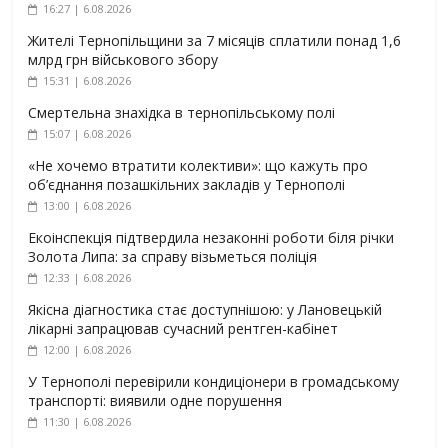
16:27 | 6.08.2026
Жителі Тернопільщини за 7 місяців сплатили понад 1,6
млрд грн військового збору
15:31 | 6.08.2026
Смертельна знахідка в тернопільському полі
15:07 | 6.08.2026
«Не хочемо втратити колективи»: що кажуть про
об’єднання позашкільних закладів у Тернополі
13:00 | 6.08.2026
Екоінспекція підтвердила незаконні роботи біля річки
Золота Липа: за справу візьметься поліція
12:33 | 6.08.2026
Якісна діагностика стає доступнішою: у Лановецькій
лікарні запрацював сучасний рентген-кабінет
12:00 | 6.08.2026
У Тернополі перевірили кондиціонери в громадському
транспорті: виявили одне порушення
11:30 | 6.08.2026