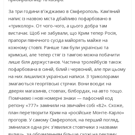
За три години в’їжджаємо в Сімферополь. Кам’яний
напис із назвою міста дбайливо пофарбовано в
«триколор». От чого-чого, а цього добра там
вистачає. Щоб не забували, що Крим тепер Росія,
прапори північного сусіда майорять майже на
кожному стовпі. Раніше там були українські та
кримські, але тепер стяг із тамгою можна побачити
лише біля держустанов. Частина тролейбусів також
пофарбована в синій, білий і червоний, але при цьому
на них лишилися українські написи. З триколорами
змагаються георгіївські стрічки. Вони всюди: на
дверях магазинів, стовпах, білбордах, на авто тощо.
Помічаємо і нові номерні знаки — пафосний код
регіону «777» замінили на звичайні собі «82». Схоже,
план перетворити Крим на «російське Монте-Карло»
прогорів. У самому Сімферополі, на перший погляд,
змінилася одна річ: з’явилися стовпчики з назвами
вулиць, за обрамленням більше схожі на рекламу