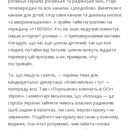
російські серіали, російське та радянське кіно, старі
телепередачі по всіх каналах. Цілодобово. Винятком є
канали для дітей, спортивні канали та декілька кнопок
«з американщиною». У прайм-тайм натрапляю на
передачу «+100500». Хто не знає: ведучий коментує
смішні інтернет-ролики — з триповерховими матами.
Нагадую, що час іще цілком дитячий, так що юні
глядачі, потайки від батьків, цілком можуть віддати
перевагу цій програмі, а не, приміром, «Ну,
постривай».
Те, що пишуть газети, — окрема тема для
кандидатської дисертації. «Комсомолка» і тут —
попереду всіх. Там і «Порошенко клянчить в ООН
зброю», і коментарі Аксьонова, що «блокада — це
спроба України зайняти чимось власних радикалів.
Щоб сиділи в палатках, їли сало, жерли горілку і не
заважали». Подібного матеріалу вистачає у кожному
виданні, тож чітко розуміємо, чим забита голова