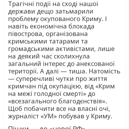
Трагічні події на сході нашої
держави дещо затьмарили
проблему окупованого Криму. І
навіть економічна блокада
півострова, організована
кримськими татарами та
громадськими активістами, лише
на деякий час сколихнула
загальний інтерес до анексованої
території. А далі — тиша. Натомість
— суперечливі чутки про життя
кримчан під окупацією, від «Крим
на межі голодної смерті» до
«всезагального благодєнствія».
Щоб побачити все на власні очі,
журналіст «УМ» побував у Криму.
Пішки — до «нової РФ»