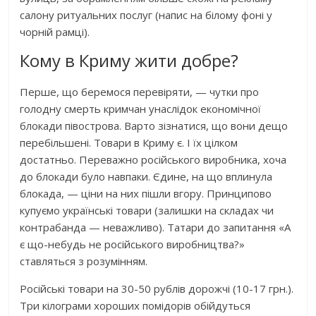
салону ритуальних послуг (напис на білому фоні у
чорній рамці).
Кому в Криму жити добре?
Перше, що беремося перевіряти, — чутки про
голодну смерть кримчан унаслідок економічної
блокади півострова. Варто зізнатися, що вони дещо
перебільшені. Товари в Криму є. І їх цілком
достатньо. Переважно російського виробника, хоча
до блокади було навпаки. Єдине, на що вплинула
блокада, — ціни на них пішли вгору. Принципово
купуємо українські товари (залишки на складах чи
контрабанда — неважливо). Татари до запитання «А
є що-небудь не російського виробництва?»
ставляться з розумінням.
Російські товари на 30-50 рублів дорожчі (10-17 грн.).
Три кілограми хороших помідорів обійдуться