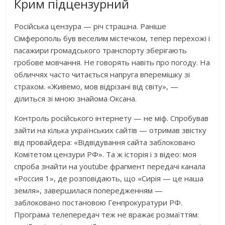
Крим підцензурний
Російська цензура — річ страшна. Раніше
Сімферополь був веселим містечком, тепер перехожі і
пасажири громадського транспорту зберігають
гробове мовчання. Не говорять навіть про погоду. На
обличчях часто читається напруга вперемішку зі
страхом. «Живемо, мов відрізані від світу», —
ділиться зі мною знайома Оксана.
Контроль російського інтернету — не міф. Спробував
зайти на кілька українських сайтів — отримав звістку
від провайдера: «Відвідування сайта заблоковано
Комітетом цензури РФ». Та ж історія і з відео: моя
спроба знайти на youtube фрагмент передачі канала
«Россия 1», де розповідають, що «Сирія — це наша
земля», завершилася попередженням —
заблоковано постановою Генпрокуратури РФ.
Програма телепередач теж не вражає розмаїттям: