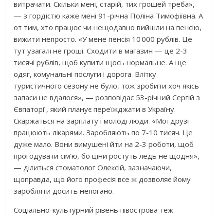
витрачати. Скільки мені, старій, тих грошей треба»,
— з гордістю каже мені 91-річна Поліна Тимофіївна. А
от тим, хто працює чи нещодавно вийшли на пенсію,
вижити непросто. «У мене пенсія 10 000 рублів. Це
тут узагалі не гроші. Сходити в магазин — це 2-3
тисячі рублів, щоб купити щось нормальне. А ще
одяг, комунальні послуги і дорога. Влітку
туристичного сезону не було, тож зробити хоч якісь
запаси не вдалося», — розповідає 53-річний Сергій з
Євпаторії, який планує переїжджати в Україну.
Скаржаться на зарплату і молоді люди. «Мої друзі
працюють лікарями. Заробляють по 7-10 тисяч. Це
дуже мало. Вони вимушені йти на 2-3 роботи, щоб
прогодувати сім’ю, бо ціни ростуть ледь не щодня»,
— ділиться стоматолог Олексій, зазначаючи,
щоправда, що його професія все ж дозволяє йому
заробляти досить непогано.
Соціально-культурний рівень півострова теж