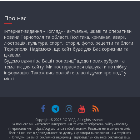
Про нас
Інтернет-видання «Погляд» - актуальні, цікаві та оперативні
новини Тернополя та області. Політика, кримінал, аварії,
люстрація, культура, спорт, історія, фото, рецепти та блоги
Тернополя. Надіємося, що сайт буде для Вас корисним та
цікавим.
Будемо вдячні за Ваші пропозиції щодо нових рубрик та
тематик для сайту. Ми постараємося відшукати потрібну
інформацію. Також висловлюйте власні думки про події у
місті.
Copyright © 2026
ПОГЛЯД
. All rights reserved.
За повного чи часткового використання текстів та зображень сайту «Погляд»
гіперпосилання https://poglyad.te.ua є обов’язковим. Редакція не впливає на зміст
блогів і не несе відповідальності за думку, яку автори висловлюють на сторінках
«Погляду». За зміст рекламної інформації відповідальність несе рекламодавець.