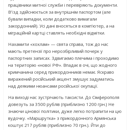
працівники митної служби і перевіряють документи.
В’їзд здійснюється за внутрішнім паспортом (але
бували випадки, коли додатково вимагали
закордонний). Усі дані вносяться в комп’ютер, а на
міграційній картці ставлять необхідні відмітки.
Нахамити «хохлам» — свята справа, тож до нас
мають претензії про нерозбірливий почерк у
паспортних записах. Здвигаємо плечима і проходимо
на територію «нової РФ». Впадає в очі, що жодного
кримчанина серед прикордонників немає. Яскраво
виражений російський акцент змушує задуматись
над деякими нюансами російської окупації.
На виході нас зустрічають таксисти. До Сімферополя
довезуть за 3500 рублів (приблизно 1200 грн.) Не
знаючи цінової політики, дуже легко потрапити на цю
вудочку. «Маршрутка» з прикордонного Армянська
коштує 217 рублів (приблизно 70 грн.). Йти до