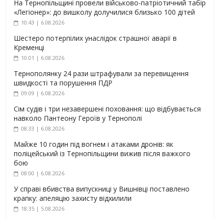
На Тернопільщині провели військово-патріотичний табір
«Легіонер»: до вишколу долучилися близько 100 дітей
10:43 | 6.08.2026
Шестеро потерпілих унаслідок страшної аварії в
Кременці
10:01 | 6.08.2026
Тернополянку 24 рази штрафували за перевищення
швидкості та порушення ПДР
09:09 | 6.08.2026
Сім судів і три незавершені поховання: що відбувається
навколо Пантеону Героїв у Тернополі
08:33 | 6.08.2026
Майже 10 годин під вогнем і атаками дронів: як
поліцейський із Тернопільщини вижив після важкого
бою
08:00 | 6.08.2026
У справі вбивства випускниці у Вишнівці поставлено
крапку: апеляцію захисту відхилили
18:35 | 5.08.2026