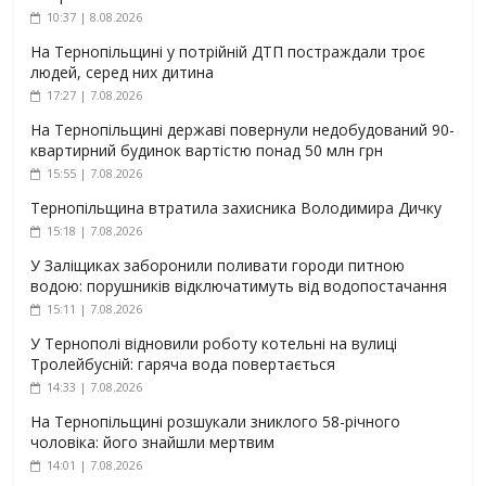
10:37 | 8.08.2026
На Тернопільщині у потрійній ДТП постраждали троє
людей, серед них дитина
17:27 | 7.08.2026
На Тернопільщині державі повернули недобудований 90-
квартирний будинок вартістю понад 50 млн грн
15:55 | 7.08.2026
Тернопільщина втратила захисника Володимира Дичку
15:18 | 7.08.2026
У Заліщиках заборонили поливати городи питною
водою: порушників відключатимуть від водопостачання
15:11 | 7.08.2026
У Тернополі відновили роботу котельні на вулиці
Тролейбусній: гаряча вода повертається
14:33 | 7.08.2026
На Тернопільщині розшукали зниклого 58-річного
чоловіка: його знайшли мертвим
14:01 | 7.08.2026