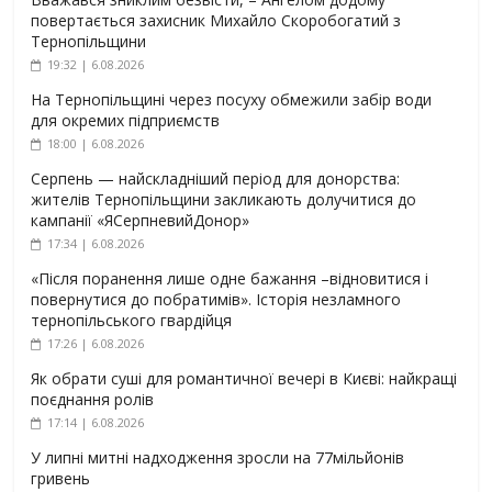
повертається захисник Михайло Скоробогатий з
Тернопільщини
19:32 | 6.08.2026
На Тернопільщині через посуху обмежили забір води
для окремих підприємств
18:00 | 6.08.2026
Серпень — найскладніший період для донорства:
жителів Тернопільщини закликають долучитися до
кампанії «ЯСерпневийДонор»
17:34 | 6.08.2026
«Після поранення лише одне бажання –відновитися і
повернутися до побратимів». Історія незламного
тернопільського гвардійця
17:26 | 6.08.2026
Як обрати суші для романтичної вечері в Києві: найкращі
поєднання ролів
17:14 | 6.08.2026
У липні митні надходження зросли на 77мільйонів
гривень