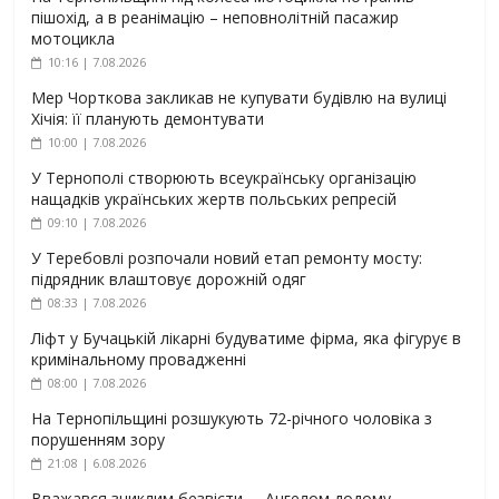
пішохід, а в реанімацію – неповнолітній пасажир
мотоцикла
10:16 | 7.08.2026
Мер Чорткова закликав не купувати будівлю на вулиці
Хічія: її планують демонтувати
10:00 | 7.08.2026
У Тернополі створюють всеукраїнську організацію
нащадків українських жертв польських репресій
09:10 | 7.08.2026
У Теребовлі розпочали новий етап ремонту мосту:
підрядник влаштовує дорожній одяг
08:33 | 7.08.2026
Ліфт у Бучацькій лікарні будуватиме фірма, яка фігурує в
кримінальному провадженні
08:00 | 7.08.2026
На Тернопільщині розшукують 72-річного чоловіка з
порушенням зору
21:08 | 6.08.2026
Вважався зниклим безвісти, – Ангелом додому