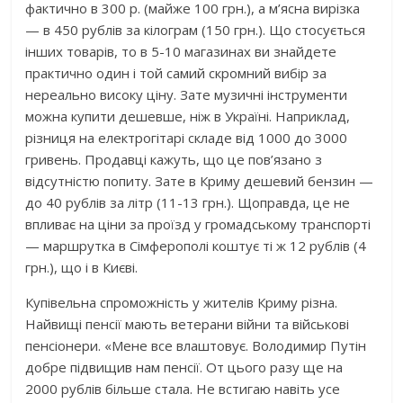
фактично в 300 р. (майже 100 грн.), а м’ясна вирізка
— в 450 рублів за кілограм (150 грн.). Що стосується
інших товарів, то в 5-10 магазинах ви знайдете
практично один і той самий скромний вибір за
нереально високу ціну. Зате музичні інструменти
можна купити дешевше, ніж в Україні. Наприклад,
різниця на електрогітарі складе від 1000 до 3000
гривень. Продавці кажуть, що це пов’язано з
відсутністю попиту. Зате в Криму дешевий бензин —
до 40 рублів за літр (11-13 грн.). Щоправда, це не
впливає на ціни за проїзд у громадському транспорті
— маршрутка в Сімферополі коштує ті ж 12 рублів (4
грн.), що і в Києві.
Купівельна спроможність у жителів Криму різна.
Найвищі пенсії мають ветерани війни та військові
пенсіонери. «Мене все влаштовує. Володимир Путін
добре підвищив нам пенсії. От цього разу ще на
2000 рублів більше стала. Не встигаю навіть усе