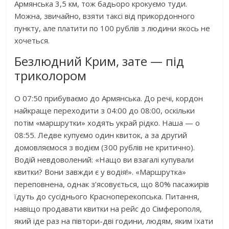
Армянська 3,5 км, тож бадьоро крокуємо туди.
Можна, звичайно, взяти таксі від прикордонного
пункту, але платити по 100 рублів з людини якось не
хочеться.
Безлюдний Крим, зате — під
триколором
О 07:50 прибуваємо до Армянська. До речі, кордон
найкраще переходити з 04:00 до 08:00, оскільки
потім «маршрутки» ходять украй рідко. Наша — о
08:55. Ледве купуємо один квиток, а за другий
домовляємося з водієм (300 рублів не критично).
Водій невдоволений: «Нащо ви взагалі купували
квитки? Вони завжди є у водія!». «Маршрутка»
переповнена, однак з’ясовується, що 80% пасажирів
їдуть до сусіднього Красноперекопська. Питання,
навіщо продавати квитки на рейс до Сімферополя,
який іде раз на півтори-дві години, людям, яким їхати