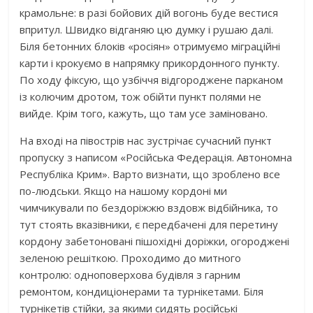
крамольне: в разі бойових дій вогонь буде вестися
впритул. Швидко відганяю цю думку і рушаю далі.
Біля бетонних блоків «росіян» отримуємо міграційні
карти і крокуємо в напрямку прикордонного пункту.
По ходу фіксую, що узбіччя відгороджене парканом
із колючим дротом, тож обійти пункт полями не
вийде. Крім того, кажуть, що там усе заміновано.
На вході на півострів нас зустрічає сучасний пункт
пропуску з написом «Російська Федерація. Автономна
Республіка Крим». Варто визнати, що зроблено все
по-людськи. Якщо на нашому кордоні ми
чимчикували по бездоріжжю вздовж відбійника, то
тут стоять вказівники, є передбачені для перетину
кордону забетоновані пішохідні доріжки, огороджені
зеленою решіткою. Проходимо до митного
контролю: одноповерхова будівля з гарним
ремонтом, кондиціонерами та турнікетами. Біля
турнікетів стійки, за якими сидять російські