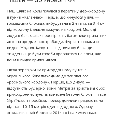
Наш шлях на Крим почався з перетину держкордону
в пункті «Каланчак». Перше, що кинулося у вічі, —
громадська блокада, вибудувана в 2 етапи: за 3-4 км
від кордону і, власне кажучи, на кордоні. Молоді
люди в балаклавах перевіряють багажники приватних
авто на предмет контрабанди. Фур iз товарами не
видно. Жодної. Кажуть — від початку блокади з
тиждень іще були спроби прорватися на Крим, але
вони швидко припинилися.
Після перевірки на прикордонному пункті з
українського боку підходимо до так званого
«російського кордону». Перше, що дивує, —
відсутність буферної зони. Метрів за триста від обох
прикордонних пунктів винесені бетонні блоки — і все.
Українські та російські прикордонники працюють на
відстані 10-15 метрів один від одного. Одразу
згадалися події березня 2014-го і на думку спало