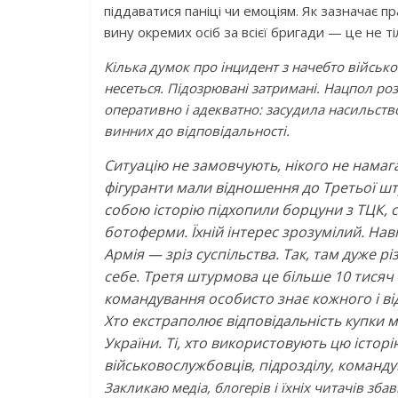
піддаватися паніці чи емоціям. Як зазначає 
вину окремих осіб за всієї бригади — це не т
Кілька думок про інцидент з начебто військо
несеться. Підозрювані затримані. Нацпол ро
оперативно і адекватно: засудила насильств
винних до відповідальності.
Ситуацію не замовчують, нікого не намаг
фігуранти мали відношення до Третьої шт
собою історію підхопили борцуни з ТЦК, св
ботоферми. Їхній інтерес зрозумілий. На
Армія — зріз суспільства. Так, там дуже рі
себе. Третя штурмова це більше 10 тисяч (!
командування особисто знає кожного і ві
Хто екстраполює відповідальність купки м
України. Ті, хто використовують цю історі
військовослужбовців, підрозділу, команду
Закликаю медіа, блогерів і їхніх читачів зба