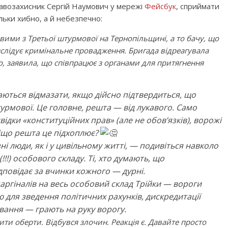
правозахисник Сергій Наумович у мережі
Фейсбук
, сприймати
ільки хибно, а й небезпечно:
вими з Третьої штурмової на Тернопільщині, а то бачу, що
зслідує кримінальне провадження. Бригада відреагувала
о, заявила, що співпрацює з органами для притягнення
аються відмазати, якщо дійсно підтвердиться, що
урмової. Це головне, решта — від лукавого. Само
ідки «конституційних прав» (але не обовʼязків), ворожі
віщо решта це підхоплює?
зні люди, як і у цивільному житті, — подивіться навколо
!!) особового складу. Ті, хто думають, що
дповідає за вчинки кожного — дурні.
аргіналів на весь особовий склад Трійки — вороги
ю для зведення політичних рахунків, дискредитації
вання — грають на руку ворогу.
вити оберти. Відбувся злочин. Реакція є. Давайте просто