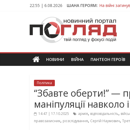
Skip
22:55 | 6.08.2026
ШАНА ГЕРОЯМ:
На війні загин
to
Тернопільщина
content
ПОГЛЯД
Захисник з Тер
Тернопільщина 
Вважався зник
Новини
Тернополя.
Тернопільські
новини
НОВИНИ
ВІЙНА
ПАНТЕОН ГЕРОЇВ
та
події
Політика
“Збавте оберти!” — 
маніпуляції навколо 
,
,
14:47 | 17.10.2025
армія
відповідальність
війсь
,
,
,
правозахисник
розслідування
Сергій Наумович
Тре