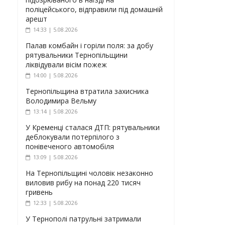
поліцейського, відправили під домашній
арешт
14:33 | 5.08.2026
Палав комбайн і горіли поля: за добу
рятувальники Тернопільщини
ліквідували вісім пожеж
14:00 | 5.08.2026
Тернопільщина втратила захисника
Володимира Вельму
13:14 | 5.08.2026
У Кременці сталася ДТП: рятувальники
деблокували потерпілого з
понівеченого автомобіля
13:09 | 5.08.2026
На Тернопільщині чоловік незаконно
виловив рибу на понад 220 тисяч
гривень
12:33 | 5.08.2026
У Тернополі патрульні затримали