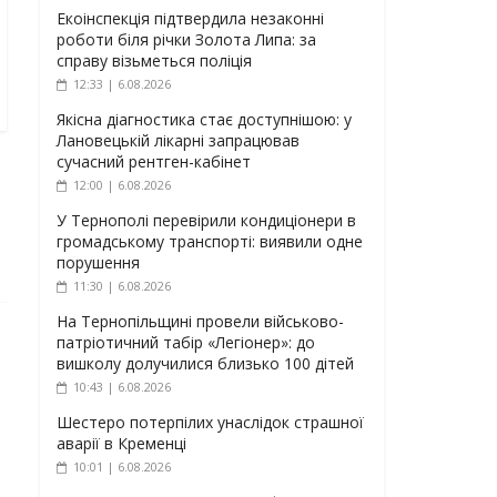
Екоінспекція підтвердила незаконні
роботи біля річки Золота Липа: за
справу візьметься поліція
12:33 | 6.08.2026
Якісна діагностика стає доступнішою: у
Лановецькій лікарні запрацював
сучасний рентген-кабінет
12:00 | 6.08.2026
У Тернополі перевірили кондиціонери в
громадському транспорті: виявили одне
порушення
11:30 | 6.08.2026
На Тернопільщині провели військово-
патріотичний табір «Легіонер»: до
вишколу долучилися близько 100 дітей
10:43 | 6.08.2026
Шестеро потерпілих унаслідок страшної
аварії в Кременці
10:01 | 6.08.2026