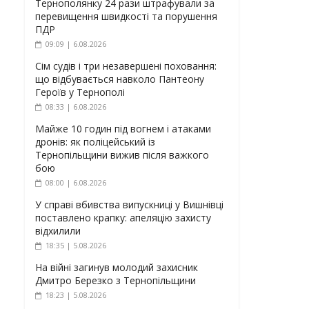
Тернополянку 24 рази штрафували за
перевищення швидкості та порушення
ПДР
09:09 | 6.08.2026
Сім судів і три незавершені поховання:
що відбувається навколо Пантеону
Героїв у Тернополі
08:33 | 6.08.2026
Майже 10 годин під вогнем і атаками
дронів: як поліцейський із
Тернопільщини вижив після важкого
бою
08:00 | 6.08.2026
У справі вбивства випускниці у Вишнівці
поставлено крапку: апеляцію захисту
відхилили
18:35 | 5.08.2026
На війні загинув молодий захисник
Дмитро Березко з Тернопільщини
18:23 | 5.08.2026