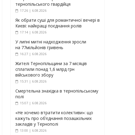
тернопільського гвардійця
17:26 | 6.08.2026
Як обрати суші для романтичної вечері в
Києві: найкращі поєднання ролів
17:14 | 6.08.2026
У липні митні надходження зросли
на 77мільйонів гривень
16:27 | 6.08.2026
Жителі Тернопільщини за 7 місяців
сплатили понад 1,6 млрд грн
військового збору
15:31 | 6.08.2026
Смертельна знахідка в тернопільському
полі
15:07 | 6.08.2026
«Не хочемо втратити колективи»: що
кажуть про об’єднання позашкільних
закладів у Тернополі
13:00 | 6.08.2026