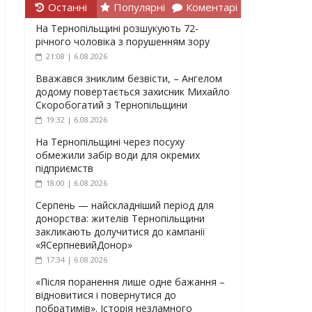
Останні
Популярні
Коментарі
На Тернопільщині розшукують 72-
річного чоловіка з порушенням зору
21:08 | 6.08.2026
Вважався зниклим безвісти, – Ангелом
додому повертається захисник Михайло
Скоробогатий з Тернопільщини
19:32 | 6.08.2026
На Тернопільщині через посуху
обмежили забір води для окремих
підприємств
18:00 | 6.08.2026
Серпень — найскладніший період для
донорства: жителів Тернопільщини
закликають долучитися до кампанії
«ЯСерпневийДонор»
17:34 | 6.08.2026
«Після поранення лише одне бажання –
відновитися і повернутися до
побратимів». Історія незламного