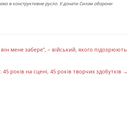
уємо в конструктивне русло. У донати Силам оборони
він мене забере”, – війський, якого підозрюють
 45 років на сцені, 45 років творчих здобутків
→