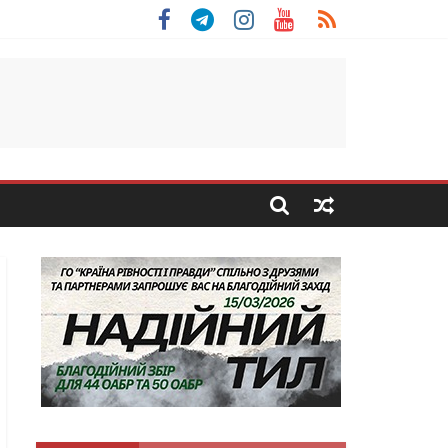
 Скоробогатий з Тернопільщини