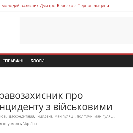
ув молодий захисник Дмитро Березко з Тернопільщини
 втратила захисника Володимира Вельму
нопільщини Петро Федів повертається до рідного дому «на щиті»
в скорботі: на щиті повертається воїн Володимир Паламарчук
лим безвісти, – Ангелом додому повертається захисник Михайло
СПРАВЖНІ
БЛОГИ
правозахисник про
інциденту з військовими
,
,
,
,
,
кові
дискредитація
інцидент
маніпуляції
політичні маніпуляції
,
тя штурмова
Україна