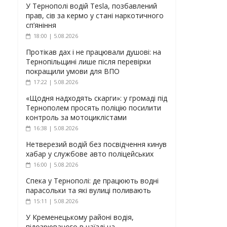
У Тернополі водій Tesla, позбавлений
прав, сів за кермо у стані наркотичного
сп’яніння
18:00 | 5.08.2026
Протікав дах і не працювали душові: на
Тернопільщині лише після перевірки
покращили умови для ВПО
17:22 | 5.08.2026
«Щодня надходять скарги»: у громаді під
Тернополем просять поліцію посилити
контроль за мотоциклістами
16:38 | 5.08.2026
Нетверезий водій без посвідчення кинув
хабар у службове авто поліцейських
16:00 | 5.08.2026
Спека у Тернополі: де працюють водні
парасольки та які вулиці поливають
15:11 | 5.08.2026
У Кременецькому районі водія,
підозрюваного в наїзді на