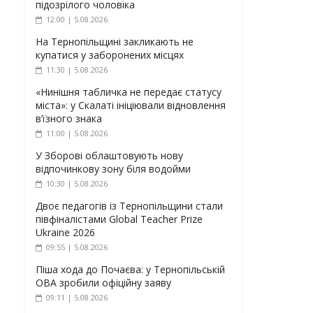
підозрілого чоловіка
12:00 | 5.08.2026
На Тернопільщині закликають не
купатися у заборонених місцях
11:30 | 5.08.2026
«Нинішня табличка не передає статусу
міста»: у Скалаті ініціювали відновлення
в’їзного знака
11:00 | 5.08.2026
У Зборові облаштовують нову
відпочинкову зону біля водойми
10:30 | 5.08.2026
Двоє педагогів із Тернопільщини стали
півфіналістами Global Teacher Prize
Ukraine 2026
09:55 | 5.08.2026
Піша хода до Почаєва: у Тернопільській
ОВА зробили офіційну заяву
09:11 | 5.08.2026