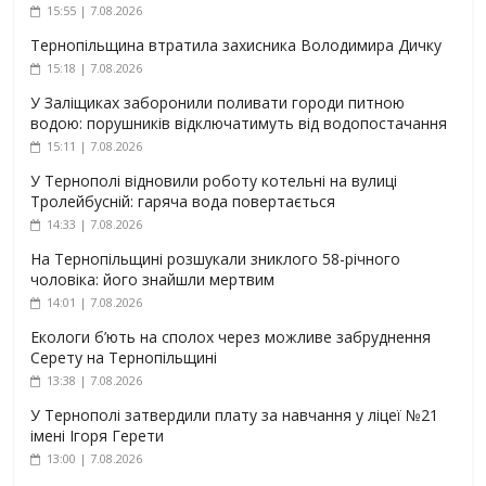
15:55 | 7.08.2026
Тернопільщина втратила захисника Володимира Дичку
15:18 | 7.08.2026
У Заліщиках заборонили поливати городи питною
водою: порушників відключатимуть від водопостачання
15:11 | 7.08.2026
У Тернополі відновили роботу котельні на вулиці
Тролейбусній: гаряча вода повертається
14:33 | 7.08.2026
На Тернопільщині розшукали зниклого 58-річного
чоловіка: його знайшли мертвим
14:01 | 7.08.2026
Екологи б’ють на сполох через можливе забруднення
Серету на Тернопільщині
13:38 | 7.08.2026
У Тернополі затвердили плату за навчання у ліцеї №21
імені Ігоря Герети
13:00 | 7.08.2026