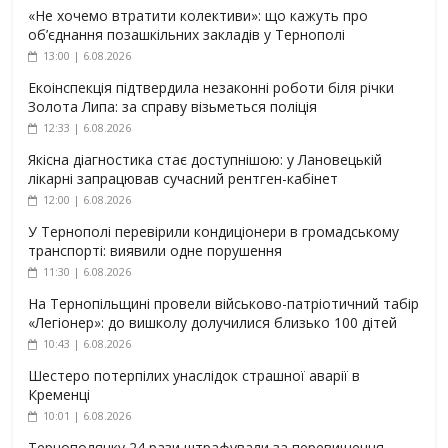
«Не хочемо втратити колективи»: що кажуть про
об’єднання позашкільних закладів у Тернополі
13:00 | 6.08.2026
Екоінспекція підтвердила незаконні роботи біля річки
Золота Липа: за справу візьметься поліція
12:33 | 6.08.2026
Якісна діагностика стає доступнішою: у Лановецькій
лікарні запрацював сучасний рентген-кабінет
12:00 | 6.08.2026
У Тернополі перевірили кондиціонери в громадському
транспорті: виявили одне порушення
11:30 | 6.08.2026
На Тернопільщині провели військово-патріотичний табір
«Легіонер»: до вишколу долучилися близько 100 дітей
10:43 | 6.08.2026
Шестеро потерпілих унаслідок страшної аварії в
Кременці
10:01 | 6.08.2026
Тернополянку 24 рази штрафували за перевищення