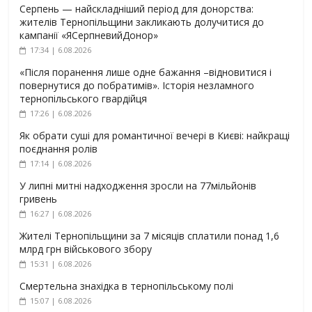
Серпень — найскладніший період для донорства:
жителів Тернопільщини закликають долучитися до
кампанії «ЯСерпневийДонор»
17:34 | 6.08.2026
«Після поранення лише одне бажання –відновитися і
повернутися до побратимів». Історія незламного
тернопільського гвардійця
17:26 | 6.08.2026
Як обрати суші для романтичної вечері в Києві: найкращі
поєднання ролів
17:14 | 6.08.2026
У липні митні надходження зросли на 77мільйонів
гривень
16:27 | 6.08.2026
Жителі Тернопільщини за 7 місяців сплатили понад 1,6
млрд грн військового збору
15:31 | 6.08.2026
Смертельна знахідка в тернопільському полі
15:07 | 6.08.2026