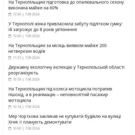
На Тернопільщині підготовка до опалювального сезону
виконана майже на 60%
12:30 | 7.08.2026
У Тернополі жінка привласнила забуту підлітком сумку:
їй загрожує до 8 років ув’язнення
12:00 | 7.08.2026
На Тернопільщині за місяць виявили майже 200
нетверезих водіїв
11:25 | 7.08.2026
Державну екологічну інспекцію у Тернопільській області
реорганізують
10:55 | 7.08.2026
На Тернопільщині під колеса мотоцикла потрапив
пішохід, а в реанімацію – неповнолітній пасажир
мотоцикла
10:16 | 7.08.2026
Мер Чорткова закликав не купувати будівлю на вулиці
Хічія: її планують демонтувати
10:00 | 7.08.2026