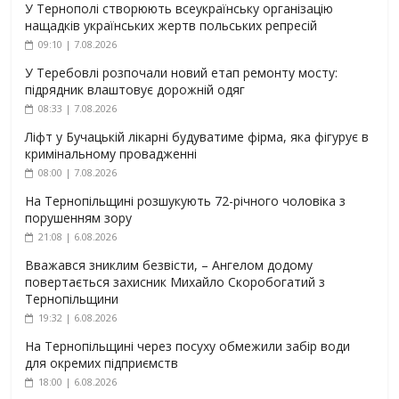
У Тернополі створюють всеукраїнську організацію
нащадків українських жертв польських репресій
09:10 | 7.08.2026
У Теребовлі розпочали новий етап ремонту мосту:
підрядник влаштовує дорожній одяг
08:33 | 7.08.2026
Ліфт у Бучацькій лікарні будуватиме фірма, яка фігурує в
кримінальному провадженні
08:00 | 7.08.2026
На Тернопільщині розшукують 72-річного чоловіка з
порушенням зору
21:08 | 6.08.2026
Вважався зниклим безвісти, – Ангелом додому
повертається захисник Михайло Скоробогатий з
Тернопільщини
19:32 | 6.08.2026
На Тернопільщині через посуху обмежили забір води
для окремих підприємств
18:00 | 6.08.2026