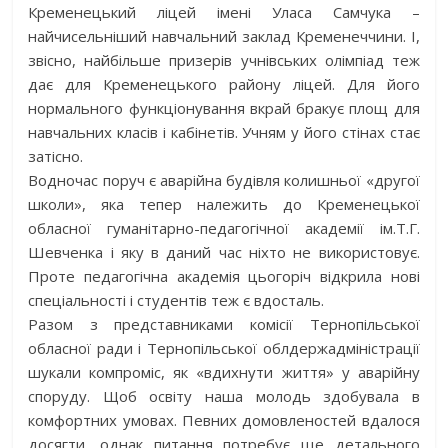
Кременецький ліцей імені Уласа Самчука –
найчисельніший навчальний заклад Кременеччини. І,
звісно, найбільше призерів учнівських олімпіад теж
дає для Кременецького району ліцей. Для його
нормального функціонування вкрай бракує площ для
навчальних класів і кабінетів. Учням у його стінах стає
затісно.
Водночас поруч є аварійна будівля колишньої «другої
школи», яка тепер належить до Кременецької
обласної гуманітарно-педагогічної академії ім.Т.Г.
Шевченка і яку в даний час ніхто не використовує.
Проте педагогічна академія цьогоріч відкрила нові
спеціальності і студентів теж є вдосталь.
Разом з представниками комісії Тернопільської
обласної ради і Тернопільської облдержадміністрації
шукали компроміс, як «вдихнути життя» у аварійну
споруду. Щоб освіту наша молодь здобувала в
комфортних умовах. Певних домовленостей вдалося
досягти, однак питання потребує ще детального