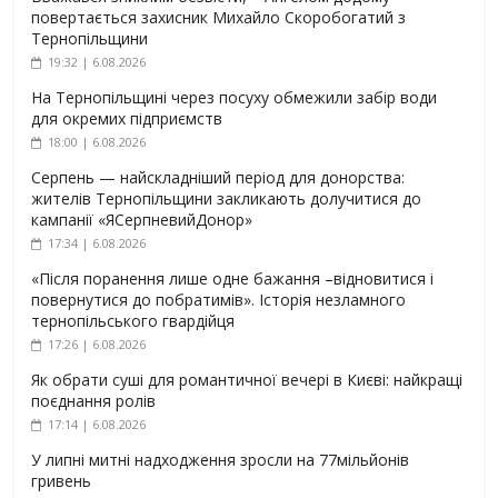
повертається захисник Михайло Скоробогатий з
Тернопільщини
19:32 | 6.08.2026
На Тернопільщині через посуху обмежили забір води
для окремих підприємств
18:00 | 6.08.2026
Серпень — найскладніший період для донорства:
жителів Тернопільщини закликають долучитися до
кампанії «ЯСерпневийДонор»
17:34 | 6.08.2026
«Після поранення лише одне бажання –відновитися і
повернутися до побратимів». Історія незламного
тернопільського гвардійця
17:26 | 6.08.2026
Як обрати суші для романтичної вечері в Києві: найкращі
поєднання ролів
17:14 | 6.08.2026
У липні митні надходження зросли на 77мільйонів
гривень