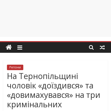
Регіони
На Тернопільщині
чоловік «доїздився» та
«довимахувався» на три
кримінальних