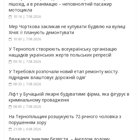
пішохід, а в реанімацію – неповнолітній пасажир
мотоцикла
10:16 | 7.08.2026
Мер Чорткова закликав не купувати будівлю на вулиці
Хічія: її планують демонтувати
10:00 | 7.08.2026
У Тернополі створюють всеукраїнську організацію
нащадків українських жертв польських репресій
09:10 | 7.08.2026
У Теребовлі розпочали новий етап ремонту мосту:
підрядник влаштовує дорожній одяг
08:33 | 7.08.2026
Ліфт у Бучацькій лікарні будуватиме фірма, яка фігурує в
кримінальному провадженні
08:00 | 7.08.2026
На Тернопільщині розшукують 72-річного чоловіка з
порушенням зору
21:08 | 6.08.2026
Вважався зниклим безвісти, – Ангелом додому