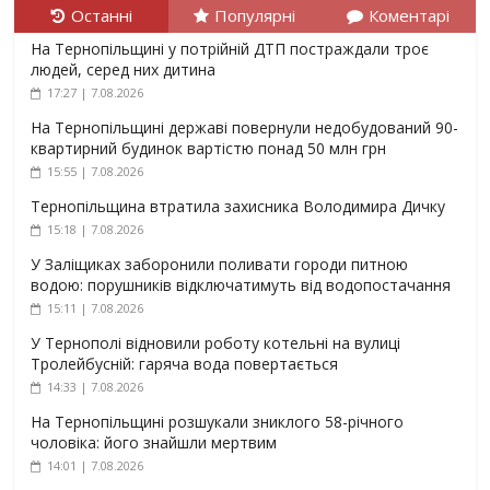
Останні
Популярні
Коментарі
На Тернопільщині у потрійній ДТП постраждали троє
людей, серед них дитина
17:27 | 7.08.2026
На Тернопільщині державі повернули недобудований 90-
квартирний будинок вартістю понад 50 млн грн
15:55 | 7.08.2026
Тернопільщина втратила захисника Володимира Дичку
15:18 | 7.08.2026
У Заліщиках заборонили поливати городи питною
водою: порушників відключатимуть від водопостачання
15:11 | 7.08.2026
У Тернополі відновили роботу котельні на вулиці
Тролейбусній: гаряча вода повертається
14:33 | 7.08.2026
На Тернопільщині розшукали зниклого 58-річного
чоловіка: його знайшли мертвим
14:01 | 7.08.2026