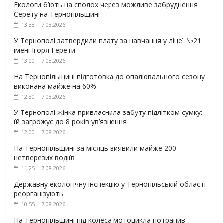
Екологи б’ють на сполох через можливе забруднення
Серету на Тернопільщині
13:38 | 7.08.2026
У Тернополі затвердили плату за навчання у ліцеї №21
імені Ігоря Герети
13:00 | 7.08.2026
На Тернопільщині підготовка до опалювального сезону
виконана майже на 60%
12:30 | 7.08.2026
У Тернополі жінка привласнила забуту підлітком сумку:
їй загрожує до 8 років ув’язнення
12:00 | 7.08.2026
На Тернопільщині за місяць виявили майже 200
нетверезих водіїв
11:25 | 7.08.2026
Державну екологічну інспекцію у Тернопільській області
реорганізують
10:55 | 7.08.2026
На Тернопільщині під колеса мотоцикла потрапив