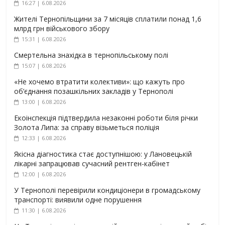
16:27 | 6.08.2026
Жителі Тернопільщини за 7 місяців сплатили понад 1,6
млрд грн військового збору
15:31 | 6.08.2026
Смертельна знахідка в тернопільському полі
15:07 | 6.08.2026
«Не хочемо втратити колективи»: що кажуть про
об’єднання позашкільних закладів у Тернополі
13:00 | 6.08.2026
Екоінспекція підтвердила незаконні роботи біля річки
Золота Липа: за справу візьметься поліція
12:33 | 6.08.2026
Якісна діагностика стає доступнішою: у Лановецькій
лікарні запрацював сучасний рентген-кабінет
12:00 | 6.08.2026
У Тернополі перевірили кондиціонери в громадському
транспорті: виявили одне порушення
11:30 | 6.08.2026