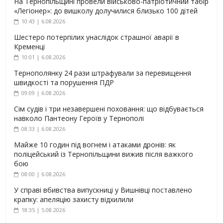
На Тернопільщині провели військово-патріотичний табір
«Легіонер»: до вишколу долучилися близько 100 дітей
10:43 | 6.08.2026
Шестеро потерпілих унаслідок страшної аварії в
Кременці
10:01 | 6.08.2026
Тернополянку 24 рази штрафували за перевищення
швидкості та порушення ПДР
09:09 | 6.08.2026
Сім судів і три незавершені поховання: що відбувається
навколо Пантеону Героїв у Тернополі
08:33 | 6.08.2026
Майже 10 годин під вогнем і атаками дронів: як
поліцейський із Тернопільщини вижив після важкого
бою
08:00 | 6.08.2026
У справі вбивства випускниці у Вишнівці поставлено
крапку: апеляцію захисту відхилили
18:35 | 5.08.2026