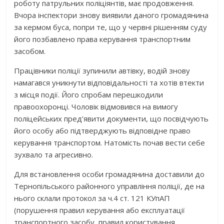
роботу патрульних поліціянтів, має продовження.
Вчора інспектори знову виявили даного громадянина
за кермом буса, попри те, що у червні рішенням суду
його позбавлено права керування транспортним
засобом.
Працівники поліції зупинили автівку, водій знову
намагався уникнути відповідальності та хотів втекти
з місця події. Його спробам перешкодили
правоохоронці. Чоловік відмовився на вимогу
поліцейських пред’явити документи, що посвідчують
його особу або підтверджують відповідне право
керування транспортом. Натомість почав вести себе
зухвало та агресивно.
Для встановлення особи громадянина доставили до
Тернопільського районного управління поліції, де на
нього склали протокол за ч.4 ст. 121 КУпАП
(порушення правил керування або експлуатації
транспортного засобу, правил користування