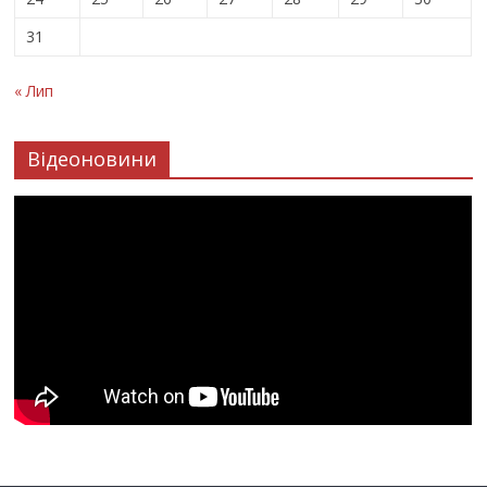
31
« Лип
Відеоновини