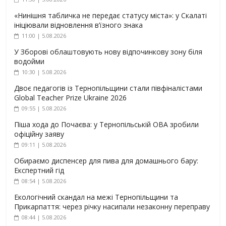
«Нинішня табличка не передає статусу міста»: у Скалаті
ініціювали відновлення в’їзного знака
11:00 | 5.08.2026
У Зборові облаштовують нову відпочинкову зону біля
водойми
10:30 | 5.08.2026
Двоє педагогів із Тернопільщини стали півфіналістами
Global Teacher Prize Ukraine 2026
09:55 | 5.08.2026
Піша хода до Почаєва: у Тернопільській ОВА зробили
офіційну заяву
09:11 | 5.08.2026
Обираємо диспенсер для пива для домашнього бару:
Експертний гід
08:54 | 5.08.2026
Екологічний скандал на межі Тернопільщини та
Прикарпаття: через річку насипали незаконну переправу
08:44 | 5.08.2026