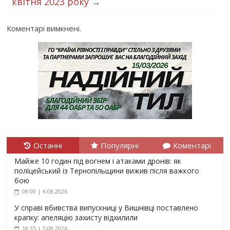
квітня 2023 року
→
Коментарі вимкнені.
Останні
Популярні
Коментарі
Майже 10 годин під вогнем і атаками дронів: як
поліцейський із Тернопільщини вижив після важкого
бою
08:00 | 6.08.2026
У справі вбивства випускниці у Вишнівці поставлено
крапку: апеляцію захисту відхилили
18:35 | 5.08.2026