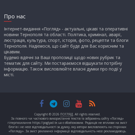
Про нас
Інтернет-видання «Погляд» - актуальні, цікаві та оперативні
новини Тернополя та області. Політика, кримінал, аварії,
люстрація, культура, спорт, історія, фото, рецепти та блоги
Тернополя. Надіємося, що сайт буде для Вас корисним та
цікавим.
Будемо вдячні за Ваші пропозиції щодо нових рубрик та
тематик для сайту. Ми постараємося відшукати потрібну
інформацію. Також висловлюйте власні думки про події у
місті.
Copyright © 2026
ПОГЛЯД
. All rights reserved.
За повного чи часткового використання текстів та зображень сайту «Погляд»
гіперпосилання https://poglyad.te.ua є обов’язковим. Редакція не впливає на зміст
блогів і не несе відповідальності за думку, яку автори висловлюють на сторінках
«Погляду». За зміст рекламної інформації відповідальність несе рекламодавець.