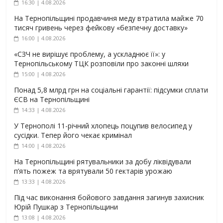
16:30 | 4.08.2026
На Тернопільщині продавчиня меду втратила майже 70
тисяч гривень через фейкову «безпечну доставку»
16:00 | 4.08.2026
«СЗЧ не вирішує проблему, а ускладнює її»: у
Тернопільському ТЦК розповіли про законні шляхи
15:00 | 4.08.2026
Понад 5,8 млрд грн на соціальні гарантії: підсумки сплати
ЄСВ на Тернопільщині
14:33 | 4.08.2026
У Тернополі 11-річний хлопець поцупив велосипед у
сусідки. Тепер його чекає кримінал
14:00 | 4.08.2026
На Тернопільщині рятувальники за добу ліквідували
п’ять пожеж та врятували 50 гектарів урожаю
13:33 | 4.08.2026
Під час виконання бойового завдання загинув захисник
Юрій Пушкар з Тернопільщини
13:08 | 4.08.2026