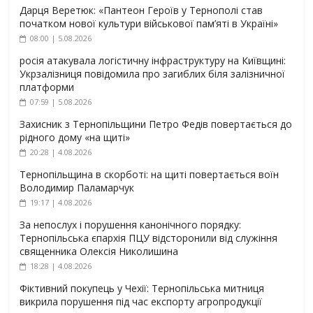
Дарця Веретюк: «Пантеон Героїв у Тернополі став
початком нової культури військової пам’яті в Україні»
08:00 | 5.08.2026
росія атакувала логістичну інфраструктуру на Київщині:
Укрзалізниця повідомила про загиблих біля залізничної
платформи
07:59 | 5.08.2026
Захисник з Тернопільщини Петро Федів повертається до
рідного дому «на щиті»
20:28 | 4.08.2026
Тернопільщина в скорботі: на щиті повертається воїн
Володимир Паламарчук
19:17 | 4.08.2026
За непослух і порушення канонічного порядку:
Тернопільська єпархія ПЦУ відсторонили від служіння
священника Олексія Николишина
18:28 | 4.08.2026
Фіктивний покупець у Чехії: Тернопільська митниця
викрила порушення під час експорту агропродукції