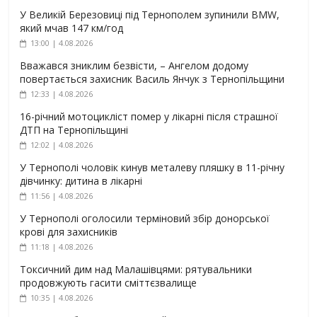
У Великій Березовиці під Тернополем зупинили BMW,
який мчав 147 км/год
13:00 | 4.08.2026
Вважався зниклим безвісти, – Ангелом додому
повертається захисник Василь Янчук з Тернопільщини
12:33 | 4.08.2026
16-річний мотоцикліст помер у лікарні після страшної
ДТП на Тернопільщині
12:02 | 4.08.2026
У Тернополі чоловік кинув металеву пляшку в 11-річну
дівчинку: дитина в лікарні
11:56 | 4.08.2026
У Тернополі оголосили терміновий збір донорської
крові для захисників
11:18 | 4.08.2026
Токсичний дим над Малашівцями: рятувальники
продовжують гасити сміттєзвалище
10:35 | 4.08.2026