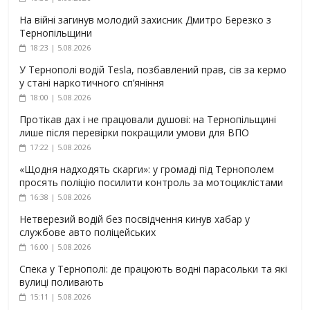
На війні загинув молодий захисник Дмитро Березко з
Тернопільщини
18:23 | 5.08.2026
У Тернополі водій Tesla, позбавлений прав, сів за кермо
у стані наркотичного сп’яніння
18:00 | 5.08.2026
Протікав дах і не працювали душові: на Тернопільщині
лише після перевірки покращили умови для ВПО
17:22 | 5.08.2026
«Щодня надходять скарги»: у громаді під Тернополем
просять поліцію посилити контроль за мотоциклістами
16:38 | 5.08.2026
Нетверезий водій без посвідчення кинув хабар у
службове авто поліцейських
16:00 | 5.08.2026
Спека у Тернополі: де працюють водні парасольки та які
вулиці поливають
15:11 | 5.08.2026