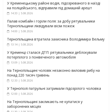
У Кременецькому районі водія, підозрюваного в наїзді
на поліцейського, відправили під домашній арешт
14:33 | 5.08.2026
Палав комбайн і горіли поля: за добу рятувальники
Тернопільщини ліквідували вісім пожеж
14:00 | 5.08.2026
Тернопільщина втратила захисника Володимира Вельму
13:14 | 5.08.2026
У Кременці сталася ДТП: рятувальники деблокували
потерпілого з понівеченого автомобіля
13:09 | 5.08.2026
На Тернопільщині чоловік незаконно виловив рибу на
понад 220 тисяч гривень
12:33 | 5.08.2026
У Тернополі патрульні затримали підозрілого чоловіка
12:00 | 5.08.2026
На Тернопільщині закликають не купатися у
заборонених місцях
11:30 | 5.08.2026