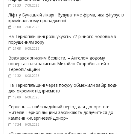
08:33 | 7.08.2026
Ліфт у Бучацькій лікарні будуватиме фірма, яка фігурує в
кримінальному провадженні
08:00 | 7.08.2026
На Тернопільщині розшукують 72-річного чоловіка з
порушенням зору
21:08 | 6.08.2026
Вважався зниклим безвісти, – Ангелом додому
повертається захисник Михайло Скоробогатий з
Тернопільщини
19:32 | 6.08.2026
На Тернопільщині через посуху обмежили забір води
для окремих підприємств
18:00 | 6.08.2026
Серпень — найскладніший період для донорства:
жителів Тернопільщини закликають долучитися до
кампанії «ЯСерпневийДонор»
17:34 | 6.08.2026
«Після поранення лише одне бажання –відновитися і