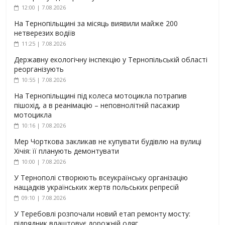
12:00 | 7.08.2026
На Тернопільщині за місяць виявили майже 200
нетверезих водіїв
11:25 | 7.08.2026
Державну екологічну інспекцію у Тернопільській області
реорганізують
10:55 | 7.08.2026
На Тернопільщині під колеса мотоцикла потрапив
пішохід, а в реанімацію – неповнолітній пасажир
мотоцикла
10:16 | 7.08.2026
Мер Чорткова закликав не купувати будівлю на вулиці
Хічія: її планують демонтувати
10:00 | 7.08.2026
У Тернополі створюють всеукраїнську організацію
нащадків українських жертв польських репресій
09:10 | 7.08.2026
У Теребовлі розпочали новий етап ремонту мосту:
підрядник влаштовує дорожній одяг