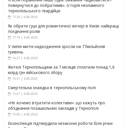
повернутися до побратимів». Історія незламного
тернопільського гвардійця
17:26 | 6.08.2026
Як обрати суші для романтичної вечері в Києві: найкращі
поєднання ролів
17:14 | 6.08.2026
У липні митні надходження зросли на 77мільйонів
гривень
16:27 | 6.08.2026
Жителі Тернопільщини за 7 місяців сплатили понад 1,6
млрд грн військового збору
15:31 | 6.08.2026
Смертельна знахідка в тернопільському полі
15:07 | 6.08.2026
«Не хочемо втратити колективи»: що кажуть про
об’єднання позашкільних закладів у Тернополі
13:00 | 6.08.2026
Екоінспекція підтвердила незаконні роботи біля річки