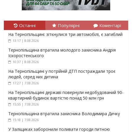
Останні
Популярні
Коментарі
На Тернопільщині: зіткнулися три автомобілі, є загиблий
13:17 | 8.08.2026
Тернопільщина втратила молодого захисника Андрія
Іскоростенського
10:37 | 8.08.2026
На Тернопільщині у потрійній ДТП постраждали троє
людей, серед них дитина
17:27 | 7.08.2026
На Тернопільщині державі повернули недобудований 90-
квартирний будинок вартістю понад 50 млн грн
15:55 | 7.08.2026
Тернопільщина втратила захисника Володимира Дичку
15:18 | 7.08.2026
У Заліщиках заборонили поливати городи питною