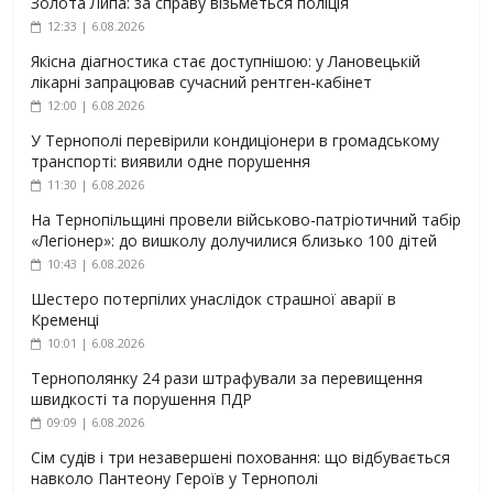
Золота Липа: за справу візьметься поліція
12:33 | 6.08.2026
Якісна діагностика стає доступнішою: у Лановецькій
лікарні запрацював сучасний рентген-кабінет
12:00 | 6.08.2026
У Тернополі перевірили кондиціонери в громадському
транспорті: виявили одне порушення
11:30 | 6.08.2026
На Тернопільщині провели військово-патріотичний табір
«Легіонер»: до вишколу долучилися близько 100 дітей
10:43 | 6.08.2026
Шестеро потерпілих унаслідок страшної аварії в
Кременці
10:01 | 6.08.2026
Тернополянку 24 рази штрафували за перевищення
швидкості та порушення ПДР
09:09 | 6.08.2026
Сім судів і три незавершені поховання: що відбувається
навколо Пантеону Героїв у Тернополі