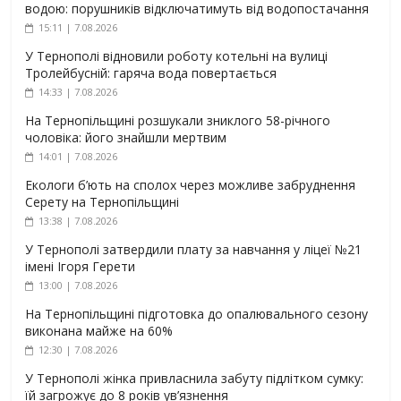
водою: порушників відключатимуть від водопостачання
15:11 | 7.08.2026
У Тернополі відновили роботу котельні на вулиці
Тролейбусній: гаряча вода повертається
14:33 | 7.08.2026
На Тернопільщині розшукали зниклого 58-річного
чоловіка: його знайшли мертвим
14:01 | 7.08.2026
Екологи б’ють на сполох через можливе забруднення
Серету на Тернопільщині
13:38 | 7.08.2026
У Тернополі затвердили плату за навчання у ліцеї №21
імені Ігоря Герети
13:00 | 7.08.2026
На Тернопільщині підготовка до опалювального сезону
виконана майже на 60%
12:30 | 7.08.2026
У Тернополі жінка привласнила забуту підлітком сумку:
їй загрожує до 8 років ув’язнення