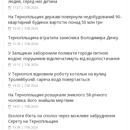
людей, серед них дитина
17:27 | 7.08.2026
На Тернопільщині державі повернули недобудований 90-
квартирний будинок вартістю понад 50 млн грн
15:55 | 7.08.2026
Тернопільщина втратила захисника Володимира Дичку
15:18 | 7.08.2026
У Заліщиках заборонили поливати городи питною
водою: порушників відключатимуть від водопостачання
15:11 | 7.08.2026
У Тернополі відновили роботу котельні на вулиці
Тролейбусній: гаряча вода повертається
14:33 | 7.08.2026
На Тернопільщині розшукали зниклого 58-річного
чоловіка: його знайшли мертвим
14:01 | 7.08.2026
Екологи б’ють на сполох через можливе забруднення
Серету на Тернопільщині
13:38 | 7.08.2026