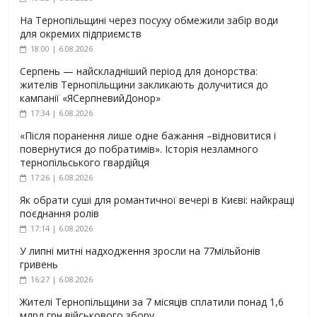
На Тернопільщині через посуху обмежили забір води
для окремих підприємств
18:00 | 6.08.2026
Серпень — найскладніший період для донорства:
жителів Тернопільщини закликають долучитися до
кампанії «ЯСерпневийДонор»
17:34 | 6.08.2026
«Після поранення лише одне бажання –відновитися і
повернутися до побратимів». Історія незламного
тернопільського гвардійця
17:26 | 6.08.2026
Як обрати суші для романтичної вечері в Києві: найкращі
поєднання ролів
17:14 | 6.08.2026
У липні митні надходження зросли на 77мільйонів
гривень
16:27 | 6.08.2026
Жителі Тернопільщини за 7 місяців сплатили понад 1,6
млрд грн військового збору