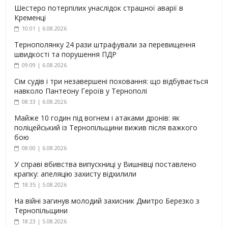
Шестеро потерпілих унаслідок страшної аварії в
Кременці
10:01 | 6.08.2026
Тернополянку 24 рази штрафували за перевищення
швидкості та порушення ПДР
09:09 | 6.08.2026
Сім судів і три незавершені поховання: що відбувається
навколо Пантеону Героїв у Тернополі
08:33 | 6.08.2026
Майже 10 годин під вогнем і атаками дронів: як
поліцейський із Тернопільщини вижив після важкого
бою
08:00 | 6.08.2026
У справі вбивства випускниці у Вишнівці поставлено
крапку: апеляцію захисту відхилили
18:35 | 5.08.2026
На війні загинув молодий захисник Дмитро Березко з
Тернопільщини
18:23 | 5.08.2026