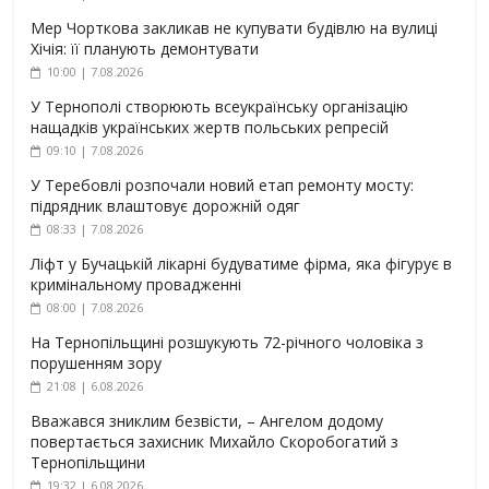
Мер Чорткова закликав не купувати будівлю на вулиці
Хічія: її планують демонтувати
10:00 | 7.08.2026
У Тернополі створюють всеукраїнську організацію
нащадків українських жертв польських репресій
09:10 | 7.08.2026
У Теребовлі розпочали новий етап ремонту мосту:
підрядник влаштовує дорожній одяг
08:33 | 7.08.2026
Ліфт у Бучацькій лікарні будуватиме фірма, яка фігурує в
кримінальному провадженні
08:00 | 7.08.2026
На Тернопільщині розшукують 72-річного чоловіка з
порушенням зору
21:08 | 6.08.2026
Вважався зниклим безвісти, – Ангелом додому
повертається захисник Михайло Скоробогатий з
Тернопільщини
19:32 | 6.08.2026