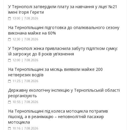
У Тернополі затвердили плату за навчання у ліцеї №21
імені Ігоря Герети
13:00 | 7.08.2026
На Тернопільщині підготовка до опалювального сезону
виконана майже на 60%
12:30 | 7.08.2026
У Тернополі жінка привласнила забуту підлітком сумку:
їй загрожує до 8 років ув’язнення
12:00 | 7.08.2026
На Тернопільщині за місяць виявили майже 200
нетверезих водіїв
11:25 | 7.08.2026
Державну екологічну інспекцію у Тернопільській області
реорганізують
10:55 | 7.08.2026
На Тернопільщині під колеса мотоцикла потрапив
пішохід, а в реанімацію – неповнолітній пасажир
мотоцикла
10:16 | 7.08.2026