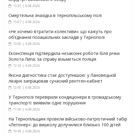
15:31 | 6.08.2026
Смертельна знахідка в тернопільському полі
15:07 | 6.08.2026
«Не хочемо втратити колективи»: що кажуть про
об’єднання позашкільних закладів у Тернополі
13:00 | 6.08.2026
Екоінспекція підтвердила незаконні роботи біля річки
Золота Липа: за справу візьметься поліція
12:33 | 6.08.2026
Якісна діагностика стає доступнішою: у Лановецькій
лікарні запрацював сучасний рентген-кабінет
12:00 | 6.08.2026
У Тернополі перевірили кондиціонери в громадському
транспорті: виявили одне порушення
11:30 | 6.08.2026
На Тернопільщині провели військово-патріотичний табір
«Легіонер»: до вишколу долучилися близько 100 дітей
10:43 | 6.08.2026