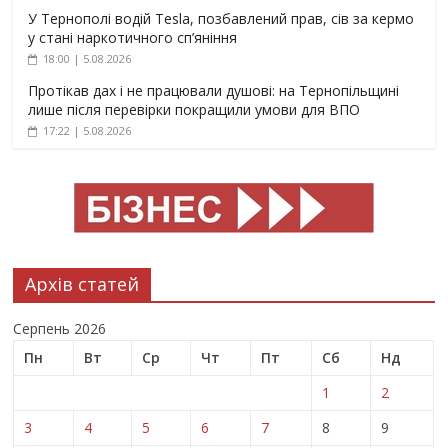
У Тернополі водій Tesla, позбавлений прав, сів за кермо
у стані наркотичного сп’яніння
18:00 | 5.08.2026
Протікав дах і не працювали душові: на Тернопільщині
лише після перевірки покращили умови для ВПО
17:22 | 5.08.2026
Архів статей
Серпень 2026
Пн
Вт
Ср
Чт
Пт
Сб
Нд
1
2
3
4
5
6
7
8
9