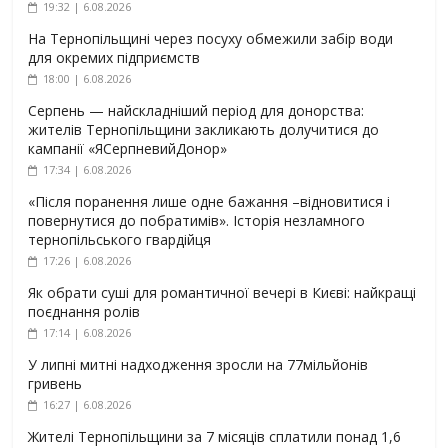
19:32 | 6.08.2026
На Тернопільщині через посуху обмежили забір води
для окремих підприємств
18:00 | 6.08.2026
Серпень — найскладніший період для донорства:
жителів Тернопільщини закликають долучитися до
кампанії «ЯСерпневийДонор»
17:34 | 6.08.2026
«Після поранення лише одне бажання –відновитися і
повернутися до побратимів». Історія незламного
тернопільського гвардійця
17:26 | 6.08.2026
Як обрати суші для романтичної вечері в Києві: найкращі
поєднання ролів
17:14 | 6.08.2026
У липні митні надходження зросли на 77мільйонів
гривень
16:27 | 6.08.2026
Жителі Тернопільщини за 7 місяців сплатили понад 1,6