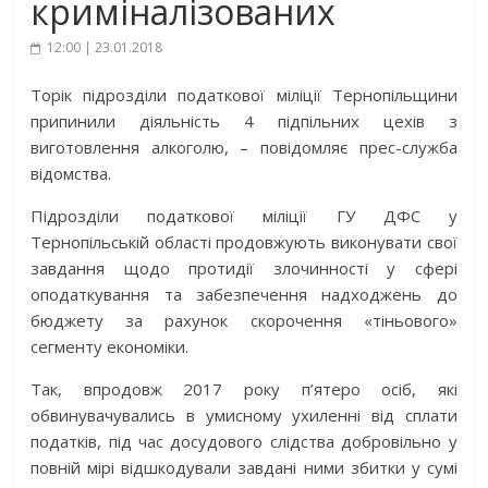
криміналізованих
12:00 | 23.01.2018
Торік підрозділи податкової міліції Тернопільщини
припинили діяльність 4 підпільних цехів з
виготовлення алкоголю, – повідомляє прес-служба
відомства.
Підрозділи податкової міліції ГУ ДФС у
Тернопільській області продовжують виконувати свої
завдання щодо протидії злочинності у сфері
оподаткування та забезпечення надходжень до
бюджету за рахунок скорочення «тіньового»
сегменту економіки.
Так, впродовж 2017 року п’ятеро осіб, які
обвинувачувались в умисному ухиленні від сплати
податків, під час досудового слідства
добровільно у
повній мірі відшкодували завдані ними збитки у сумі