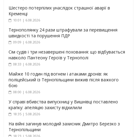
Шестеро потерпілих унаслідок страшної аварії в
Кременці
10:01 | 6.08.2026
Тернополянку 24 рази штрафували за перевищення
швидкості та порушення ПДР
09:09 | 6.08.2026
Сім судів і три незавершені поховання: що відбувається
навколо Пантеону Героїв у Тернополі
08:33 | 6.08.2026
Майже 10 годин під вогнем і атаками дронів: як
поліцейський із Тернопільщини вижив після важкого
бою
08:00 | 6.08.2026
У справі вбивства випускниці у Вишнівці поставлено
крапку: апеляцію захисту відхилили
18:35 | 5.08.2026
На війні загинув молодий захисник Дмитро Березко з
Тернопільщини
18:23 | 5.08.2026