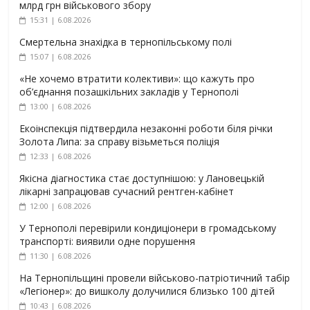
млрд грн військового збору
15:31 | 6.08.2026
Смертельна знахідка в тернопільському полі
15:07 | 6.08.2026
«Не хочемо втратити колективи»: що кажуть про
об’єднання позашкільних закладів у Тернополі
13:00 | 6.08.2026
Екоінспекція підтвердила незаконні роботи біля річки
Золота Липа: за справу візьметься поліція
12:33 | 6.08.2026
Якісна діагностика стає доступнішою: у Лановецькій
лікарні запрацював сучасний рентген-кабінет
12:00 | 6.08.2026
У Тернополі перевірили кондиціонери в громадському
транспорті: виявили одне порушення
11:30 | 6.08.2026
На Тернопільщині провели військово-патріотичний табір
«Легіонер»: до вишколу долучилися близько 100 дітей
10:43 | 6.08.2026