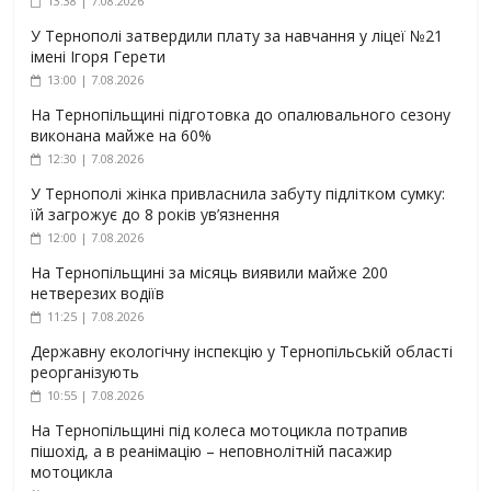
13:38 | 7.08.2026
У Тернополі затвердили плату за навчання у ліцеї №21
імені Ігоря Герети
13:00 | 7.08.2026
На Тернопільщині підготовка до опалювального сезону
виконана майже на 60%
12:30 | 7.08.2026
У Тернополі жінка привласнила забуту підлітком сумку:
їй загрожує до 8 років ув’язнення
12:00 | 7.08.2026
На Тернопільщині за місяць виявили майже 200
нетверезих водіїв
11:25 | 7.08.2026
Державну екологічну інспекцію у Тернопільській області
реорганізують
10:55 | 7.08.2026
На Тернопільщині під колеса мотоцикла потрапив
пішохід, а в реанімацію – неповнолітній пасажир
мотоцикла