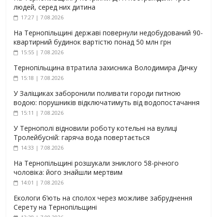
людей, серед них дитина
17:27 | 7.08.2026
На Тернопільщині державі повернули недобудований 90-
квартирний будинок вартістю понад 50 млн грн
15:55 | 7.08.2026
Тернопільщина втратила захисника Володимира Дичку
15:18 | 7.08.2026
У Заліщиках заборонили поливати городи питною
водою: порушників відключатимуть від водопостачання
15:11 | 7.08.2026
У Тернополі відновили роботу котельні на вулиці
Тролейбусній: гаряча вода повертається
14:33 | 7.08.2026
На Тернопільщині розшукали зниклого 58-річного
чоловіка: його знайшли мертвим
14:01 | 7.08.2026
Екологи б’ють на сполох через можливе забруднення
Серету на Тернопільщині