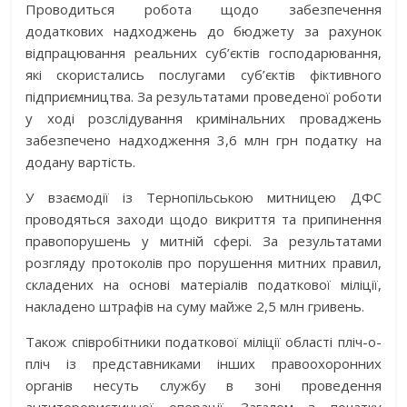
Проводиться робота щодо забезпечення
додаткових надходжень до бюджету за рахунок
відпрацювання реальних суб’єктів господарювання,
які скористались послугами суб’єктів фіктивного
підприємництва. За результатами проведеної роботи
у ході розслідування кримінальних проваджень
забезпечено надходження 3,6 млн грн податку на
додану вартість.
У взаємодії із Тернопільською митницею ДФС
проводяться заходи щодо викриття та припинення
правопорушень у митній сфері. За результатами
розгляду протоколів про порушення митних правил,
складених на основі матеріалів податкової міліції,
накладено штрафів на суму майже 2,5 млн гривень.
Також співробітники податкової міліції області пліч-о-
пліч із представниками інших правоохоронних
органів несуть службу в зоні проведення