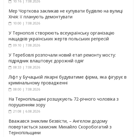
10:16 | 7.08.2026
Мер Чорткова закликав не купувати будівлю на вулиці
Хічія: її планують демонтувати
10:00 | 7.08.2026
У Тернополі створюють всеукраїнську організацію
нащадків українських жертв польських репресій
09:10 | 7.08.2026
У Теребовлі розпочали новий етап ремонту мосту:
підрядник влаштовує дорожній одяг
08:33 | 7.08.2026
Ліфт у Бучацькій лікарні будуватиме фірма, яка фігурує в
кримінальному провадженні
08:00 | 7.08.2026
На Тернопільщині розшукують 72-річного чоловіка з
порушенням зору
21:08 | 6.08.2026
Вважався зниклим безвісти, – Ангелом додому
повертається захисник Михайло Скоробогатий з
Тернопільщини