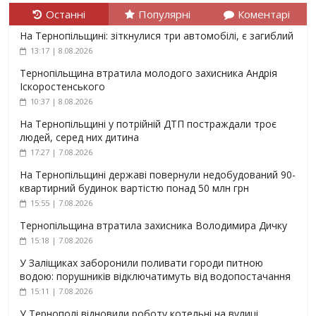
Останні
Популярні
Коментарі
На Тернопільщині: зіткнулися три автомобілі, є загиблий
13:17 | 8.08.2026
Тернопільщина втратила молодого захисника Андрія
Іскоростенського
10:37 | 8.08.2026
На Тернопільщині у потрійній ДТП постраждали троє
людей, серед них дитина
17:27 | 7.08.2026
На Тернопільщині державі повернули недобудований 90-
квартирний будинок вартістю понад 50 млн грн
15:55 | 7.08.2026
Тернопільщина втратила захисника Володимира Дичку
15:18 | 7.08.2026
У Заліщиках заборонили поливати городи питною
водою: порушників відключатимуть від водопостачання
15:11 | 7.08.2026
У Тернополі відновили роботу котельні на вулиці