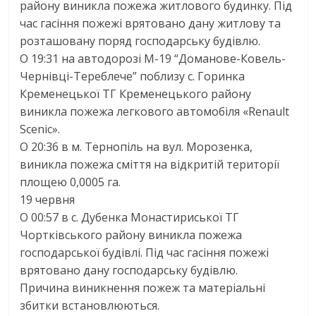
району виникла пожежа житлового будинку. Під
час гасіння пожежі врятовано дану житлову та
розташовану поряд господарську будівлю.
О 19:31 на автодорозі М-19 “Доманове-Ковель-
Чернівці-Тереблече” поблизу с. Горинка
Кременецької ТГ Кременецького району
виникла пожежа легкового автомобіля «Renault
Scenic».
О 20:36 в м. Тернопіль на вул. Морозенка,
виникла пожежа сміття на відкритій території
площею 0,0005 га.
19 червня
О 00:57 в с. Дубенка Монастириської ТГ
Чортківського району виникла пожежа
господарської будівлі. Під час гасіння пожежі
врятовано дану господарську будівлю.
Причина виникнення пожеж та матеріальні
збитки встановлюються.