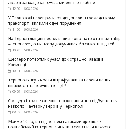
лікарні запрацював сучасний рентген-кабінет
12:00 | 6.08.2026
У Тернополі перевірили кондиціонери в громадському
транспорті: виявили одне порушення
11:30 | 6.08.2026
На Тернопільщині провели військово-патріотичний табір
«Легіонер»: до вишколу долучилися близько 100 дітей
10:43 | 6.08.2026
Шестеро потерпілих унаслідок страшної аварії в
Кременці
10:01 | 6.08.2026
Тернополянку 24 рази штрафували за перевищення
швидкості та порушення ПДР
09:09 | 6.08.2026
Сім судів і три незавершені поховання: що відбувається
навколо Пантеону Героїв у Тернополі
08:33 | 6.08.2026
Майже 10 годин під вогнем і атаками дронів: як
поліцейський із Тернопільщини вижив після важкого