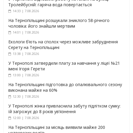
Тролейбусній: гаряча вода повертається
14:33 | 7.08.2026
На Тернопільщині розшукали зниклого 58-річного
чоловіка: його знайшли мертвим
14:01 | 7.08.2026
Екологи б’ють на сполох через можливе забруднення
Серету на Тернопільщині
13:38 | 7.08.2026
У Тернополі затвердили плату за навчання у ліцеї №21
імені Ігоря Герети
13:00 | 7.08.2026
На Тернопільщині підготовка до опалювального сезону
виконана майже на 60%
12:30 | 7.08.2026
У Тернополі жінка привласнила забуту підлітком сумку:
їй загрожує до 8 років ув’язнення
12:00 | 7.08.2026
На Тернопільщині за місяць виявили майже 200
нетверезих водіїв