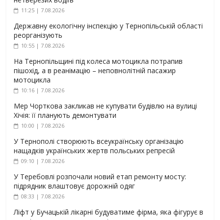
11:25 | 7.08.2026
Державну екологічну інспекцію у Тернопільській області
реорганізують
10:55 | 7.08.2026
На Тернопільщині під колеса мотоцикла потрапив
пішохід, а в реанімацію – неповнолітній пасажир
мотоцикла
10:16 | 7.08.2026
Мер Чорткова закликав не купувати будівлю на вулиці
Хічія: її планують демонтувати
10:00 | 7.08.2026
У Тернополі створюють всеукраїнську організацію
нащадків українських жертв польських репресій
09:10 | 7.08.2026
У Теребовлі розпочали новий етап ремонту мосту:
підрядник влаштовує дорожній одяг
08:33 | 7.08.2026
Ліфт у Бучацькій лікарні будуватиме фірма, яка фігурує в