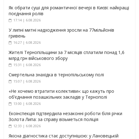
Як обрати суші для романтичної вечері в Києві: найкращі
поєднання ролів
17:14 | 6.08.2026
У липні митні надходження зросли на 77мільйонів
гривень
16:27 | 6.08.2026
Жителі Тернопільщини за 7 місяців сплатили понад 1,6
млрд грн військового збору
15:31 | 6.08.2026
Смертельна знахідка в тернопільському полі
15:07 | 6.08.2026
«Не хочемо втратити колективи»: що кажуть про
об’єднання позашкільних закладів у Тернополі
13:00 | 6.08.2026
Екоінспекція підтвердила незаконні роботи біля річки
Золота Липа: за справу візьметься поліція
12:33 | 6.08.2026
Якісна діагностика стає доступнішою: у Лановецькій