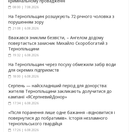
кримінальному провадженні
08:00 | 7.08.2026
На Тернопільщині розшукують 72-річного чоловіка з
порушенням зору
21:08 | 6.08.2026
Вважався зниклим безвісти, – Ангелом додому
повертається захисник Михайло Скоробогатий з
Тернопільщини
19:32 | 6.08.2026
На Тернопільщині через посуху обмежили забір води
для окремих підприємств
18:00 | 6.08.2026
Серпень — найскладніший період для донорства:
жителів Тернопільщини закликають долучитися до
кампанії «ЯСерпневийДонор»
17:34 | 6.08.2026
«Після поранення лише одне бажання –відновитися і
повернутися до побратимів». Історія незламного
тернопільського гвардійця
17:26 | 6.08.2026