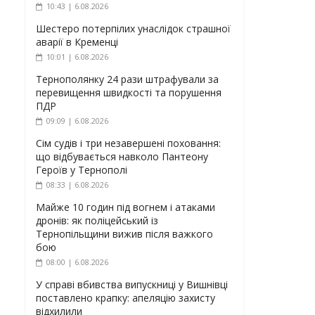
10:43 | 6.08.2026
Шестеро потерпілих унаслідок страшної
аварії в Кременці
10:01 | 6.08.2026
Тернополянку 24 рази штрафували за
перевищення швидкості та порушення
ПДР
09:09 | 6.08.2026
Сім судів і три незавершені поховання:
що відбувається навколо Пантеону
Героїв у Тернополі
08:33 | 6.08.2026
Майже 10 годин під вогнем і атаками
дронів: як поліцейський із
Тернопільщини вижив після важкого
бою
08:00 | 6.08.2026
У справі вбивства випускниці у Вишнівці
поставлено крапку: апеляцію захисту
відхилили