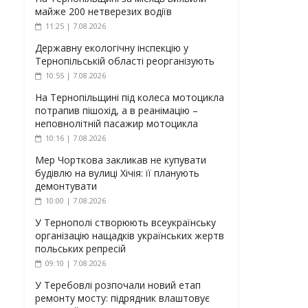
майже 200 нетверезих водіїв
11:25 | 7.08.2026
Державну екологічну інспекцію у
Тернопільській області реорганізують
10:55 | 7.08.2026
На Тернопільщині під колеса мотоцикла
потрапив пішохід, а в реанімацію –
неповнолітній пасажир мотоцикла
10:16 | 7.08.2026
Мер Чорткова закликав не купувати
будівлю на вулиці Хічія: її планують
демонтувати
10:00 | 7.08.2026
У Тернополі створюють всеукраїнську
організацію нащадків українських жертв
польських репресій
09:10 | 7.08.2026
У Теребовлі розпочали новий етап
ремонту мосту: підрядник влаштовує