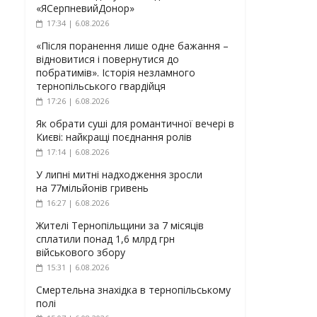
«ЯСерпневийДонор»
17:34 | 6.08.2026
«Після поранення лише одне бажання –
відновитися і повернутися до
побратимів». Історія незламного
тернопільського гвардійця
17:26 | 6.08.2026
Як обрати суші для романтичної вечері в
Києві: найкращі поєднання ролів
17:14 | 6.08.2026
У липні митні надходження зросли
на 77мільйонів гривень
16:27 | 6.08.2026
Жителі Тернопільщини за 7 місяців
сплатили понад 1,6 млрд грн
військового збору
15:31 | 6.08.2026
Смертельна знахідка в тернопільському
полі