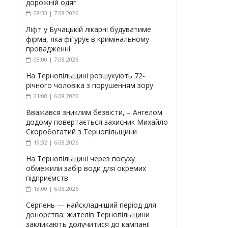
дорожній одяг
08:33 | 7.08.2026
Ліфт у Бучацькій лікарні будуватиме
фірма, яка фігурує в кримінальному
провадженні
08:00 | 7.08.2026
На Тернопільщині розшукують 72-
річного чоловіка з порушенням зору
21:08 | 6.08.2026
Вважався зниклим безвісти, – Ангелом
додому повертається захисник Михайло
Скоробогатий з Тернопільщини
19:32 | 6.08.2026
На Тернопільщині через посуху
обмежили забір води для окремих
підприємств
18:00 | 6.08.2026
Серпень — найскладніший період для
донорства: жителів Тернопільщини
закликають долучитися до кампанії