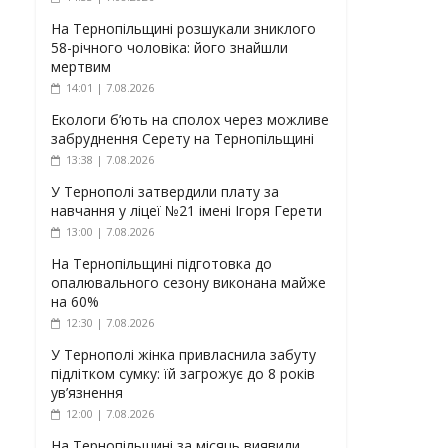
На Тернопільщині розшукали зниклого
58-річного чоловіка: його знайшли
мертвим
14:01 | 7.08.2026
Екологи б’ють на сполох через можливе
забруднення Серету на Тернопільщині
13:38 | 7.08.2026
У Тернополі затвердили плату за
навчання у ліцеї №21 імені Ігоря Герети
13:00 | 7.08.2026
На Тернопільщині підготовка до
опалювального сезону виконана майже
на 60%
12:30 | 7.08.2026
У Тернополі жінка привласнила забуту
підлітком сумку: їй загрожує до 8 років
ув’язнення
12:00 | 7.08.2026
На Тернопільщині за місяць виявили