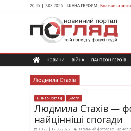
Skip
20:45 | 7.08.2026
ШАНА ГЕРОЯМ:
Вважався зник
to
На війні загин
content
ПОГЛЯД
Тернопільщина
Захисник з Тер
Тернопільщина
Новини
Тернополя.
Тернопільські
новини
НОВИНИ
ВІЙНА
ПАНТЕОН ГЕРОЇВ
та
події
Людмила Стахів
Бізнес-Погляд
Блоги
Людмила Стахів — фо
найцінніші спогади
10:23 | 17.06.2026
весільний фотограф Тернопі