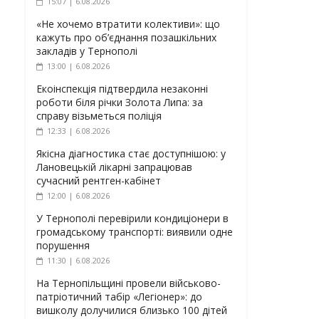
15:07 | 6.08.2026
«Не хочемо втратити колективи»: що
кажуть про об’єднання позашкільних
закладів у Тернополі
13:00 | 6.08.2026
Екоінспекція підтвердила незаконні
роботи біля річки Золота Липа: за
справу візьметься поліція
12:33 | 6.08.2026
Якісна діагностика стає доступнішою: у
Лановецькій лікарні запрацював
сучасний рентген-кабінет
12:00 | 6.08.2026
У Тернополі перевірили кондиціонери в
громадському транспорті: виявили одне
порушення
11:30 | 6.08.2026
На Тернопільщині провели військово-
патріотичний табір «Легіонер»: до
вишколу долучилися близько 100 дітей