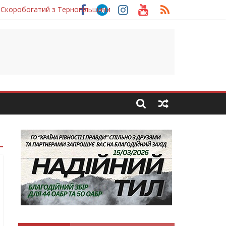
 Скоробогатий з Тернопільщини