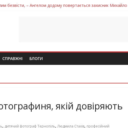
лим безвісти, – Ангелом додому повертається захисник Михайло
ув молодий захисник Дмитро Березко з Тернопільщини
 втратила захисника Володимира Вельму
нопільщини Петро Федів повертається до рідного дому «на щиті»
 втратила захисника Володимира Дичку
СПРАВЖНІ
БЛОГИ
тографиня, якій довіряють
,
,
,
ль
дитячий фотограф Тернопіль
Людмила Стахів
професійний