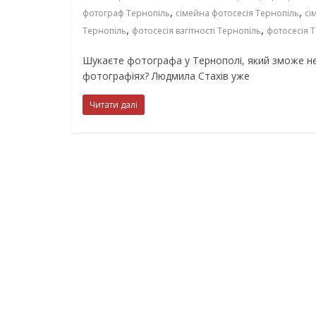
,
,
фотограф Тернопіль
сімейна фотосесія Тернопіль
сі
,
,
Тернопіль
фотосесія вагітності Тернопіль
фотосесія 
Шукаєте фотографа у Тернополі, який зможе не 
фотографіях? Людмила Стахів уже
Читати далі