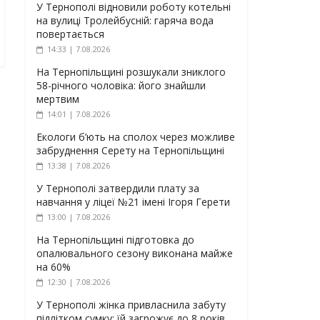
У Тернополі відновили роботу котельні
на вулиці Тролейбусній: гаряча вода
повертається
14:33 | 7.08.2026
На Тернопільщині розшукали зниклого
58-річного чоловіка: його знайшли
мертвим
14:01 | 7.08.2026
Екологи б’ють на сполох через можливе
забруднення Серету на Тернопільщині
13:38 | 7.08.2026
У Тернополі затвердили плату за
навчання у ліцеї №21 імені Ігоря Герети
13:00 | 7.08.2026
На Тернопільщині підготовка до
опалювального сезону виконана майже
на 60%
12:30 | 7.08.2026
У Тернополі жінка привласнила забуту
підлітком сумку: їй загрожує до 8 років