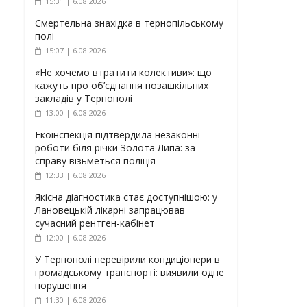
15:31 | 6.08.2026
Смертельна знахідка в тернопільському
полі
15:07 | 6.08.2026
«Не хочемо втратити колективи»: що
кажуть про об’єднання позашкільних
закладів у Тернополі
13:00 | 6.08.2026
Екоінспекція підтвердила незаконні
роботи біля річки Золота Липа: за
справу візьметься поліція
12:33 | 6.08.2026
Якісна діагностика стає доступнішою: у
Лановецькій лікарні запрацював
сучасний рентген-кабінет
12:00 | 6.08.2026
У Тернополі перевірили кондиціонери в
громадському транспорті: виявили одне
порушення
11:30 | 6.08.2026