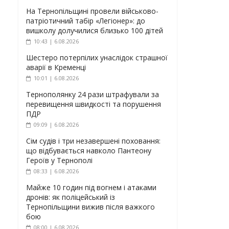
На Тернопільщині провели військово-
патріотичний табір «Легіонер»: до
вишколу долучилися близько 100 дітей
10:43 | 6.08.2026
Шестеро потерпілих унаслідок страшної
аварії в Кременці
10:01 | 6.08.2026
Тернополянку 24 рази штрафували за
перевищення швидкості та порушення
ПДР
09:09 | 6.08.2026
Сім судів і три незавершені поховання:
що відбувається навколо Пантеону
Героїв у Тернополі
08:33 | 6.08.2026
Майже 10 годин під вогнем і атаками
дронів: як поліцейський із
Тернопільщини вижив після важкого
бою
08:00 | 6.08.2026