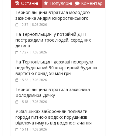
Останні
Популярні
Коментарі
Тернопільщина втратила молодого
захисника Андрія Іскоростенського
10:37 | 8.08.2026
На Тернопільщині у потрійній ДТП
постраждали троє людей, серед них
дитина
17:27 | 7.08.2026
На Тернопільщині державі повернули
недобудований 90-квартирний будинок
вартістю понад 50 млн грн
15:55 | 7.08.2026
Тернопільщина втратила захисника
Володимира Дичку
15:18 | 7.08.2026
У Заліщиках заборонили поливати
городи питною водою: порушників
відключатимуть від водопостачання
15:11 | 7.08.2026