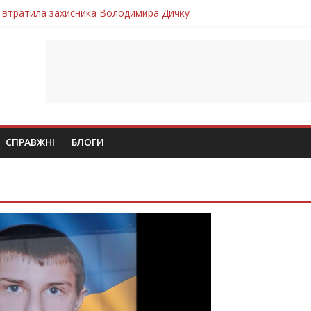
 втратила захисника Володимира Дичку
лим безвісти, – Ангелом додому повертається захисник Михайло
ув молодий захисник Дмитро Березко з Тернопільщини
 втратила захисника Володимира Вельму
втратила молодого захисника Андрія Іскоростенського
СПРАВЖНІ
БЛОГИ