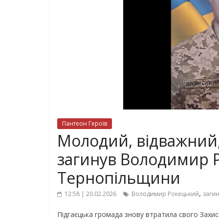
Пантеон Героїв
Молодий, відважний, 
загинув Володимир 
Тернопільщини
,
12:58 | 20.02.2026
Володимир Рокецький
загин
Підгаєцька громада знову втратила свого Захисн