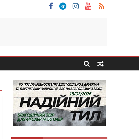
 Скоробогатий з Тернопільщини