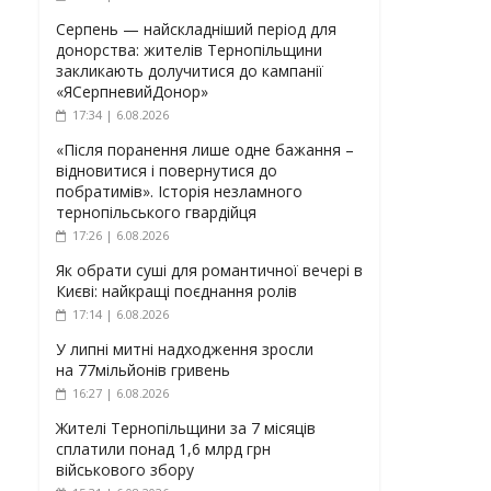
Серпень — найскладніший період для
донорства: жителів Тернопільщини
закликають долучитися до кампанії
«ЯСерпневийДонор»
17:34 | 6.08.2026
«Після поранення лише одне бажання –
відновитися і повернутися до
побратимів». Історія незламного
тернопільського гвардійця
17:26 | 6.08.2026
Як обрати суші для романтичної вечері в
Києві: найкращі поєднання ролів
17:14 | 6.08.2026
У липні митні надходження зросли
на 77мільйонів гривень
16:27 | 6.08.2026
Жителі Тернопільщини за 7 місяців
сплатили понад 1,6 млрд грн
військового збору