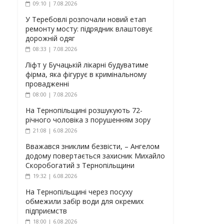
09:10 | 7.08.2026
У Теребовлі розпочали новий етап
ремонту мосту: підрядник влаштовує
дорожній одяг
08:33 | 7.08.2026
Ліфт у Бучацькій лікарні будуватиме
фірма, яка фігурує в кримінальному
провадженні
08:00 | 7.08.2026
На Тернопільщині розшукують 72-
річного чоловіка з порушенням зору
21:08 | 6.08.2026
Вважався зниклим безвісти, – Ангелом
додому повертається захисник Михайло
Скоробогатий з Тернопільщини
19:32 | 6.08.2026
На Тернопільщині через посуху
обмежили забір води для окремих
підприємств
18:00 | 6.08.2026