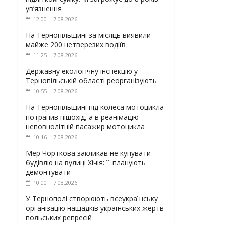
ув’язнення
12:00 | 7.08.2026
На Тернопільщині за місяць виявили
майже 200 нетверезих водіїв
11:25 | 7.08.2026
Державну екологічну інспекцію у
Тернопільській області реорганізують
10:55 | 7.08.2026
На Тернопільщині під колеса мотоцикла
потрапив пішохід, а в реанімацію –
неповнолітній пасажир мотоцикла
10:16 | 7.08.2026
Мер Чорткова закликав не купувати
будівлю на вулиці Хічія: її планують
демонтувати
10:00 | 7.08.2026
У Тернополі створюють всеукраїнську
організацію нащадків українських жертв
польських репресій