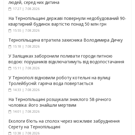
людей, серед них дитина
17:27 | 7.08.2026
На Тернопільщині державі повернули недобудований 90-
квартирний будинок вартістю понад 50 млн грн
15:55 | 7.08.2026
Тернопільщина втратила захисника Володимира Дичку
15:18 | 7.08.2026
У Заліщиках заборонили поливати городи питною
водою: порушників відключатимуть від водопостачання
15:11 | 7.08.2026
У Тернополі відновили роботу котельні на вулиці
Тролейбусній: гаряча вода повертається
14:33 | 7.08.2026
На Тернопільщині розшукали зниклого 58-річного
чоловіка: його знайшли мертвим
14:01 | 7.08.2026
Екологи б’ють на сполох через можливе забруднення
Серету на Тернопільщині
13:38 | 7.08.2026