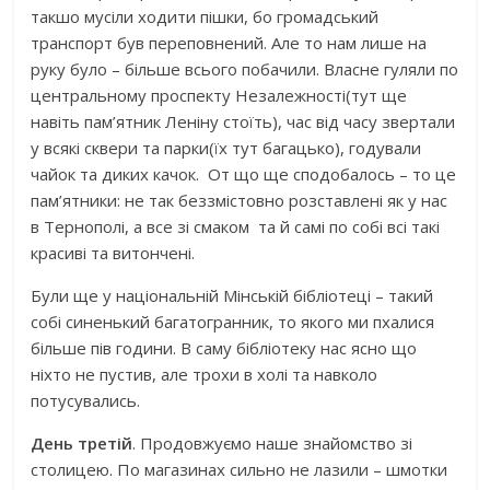
такшо мусіли ходити пішки, бо громадський
транспорт був переповнений. Але то нам лише на
руку було – більше всього побачили. Власне гуляли по
центральному проспекту Незалежності(тут ще
навіть пам’ятник Леніну стоїть), час від часу звертали
у всякі сквери та парки(їх тут багацько), годували
чайок та диких качок. От що ще сподобалось – то це
пам’ятники: не так беззмістовно розставлені як у нас
в Тернополі, а все зі смаком та й самі по собі всі такі
красиві та витончені.
Були ще у національній Мінській бібліотеці – такий
собі синенький багатогранник, то якого ми пхалися
більше пів години. В саму бібліотеку нас ясно що
ніхто не пустив, але трохи в холі та навколо
потусувались.
День третій
. Продовжуємо наше знайомство зі
столицею. По магазинах сильно не лазили – шмотки