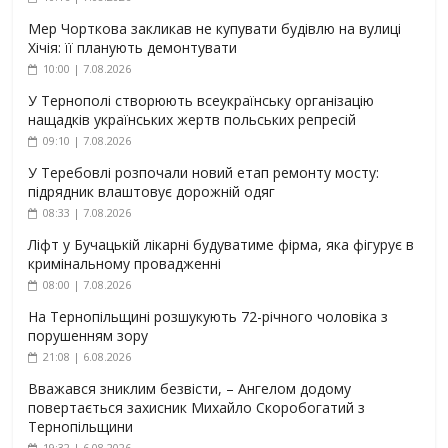
Мер Чорткова закликав не купувати будівлю на вулиці
Хічія: її планують демонтувати
10:00 | 7.08.2026
У Тернополі створюють всеукраїнську організацію
нащадків українських жертв польських репресій
09:10 | 7.08.2026
У Теребовлі розпочали новий етап ремонту мосту:
підрядник влаштовує дорожній одяг
08:33 | 7.08.2026
Ліфт у Бучацькій лікарні будуватиме фірма, яка фігурує в
кримінальному провадженні
08:00 | 7.08.2026
На Тернопільщині розшукують 72-річного чоловіка з
порушенням зору
21:08 | 6.08.2026
Вважався зниклим безвісти, – Ангелом додому
повертається захисник Михайло Скоробогатий з
Тернопільщини
19:32 | 6.08.2026