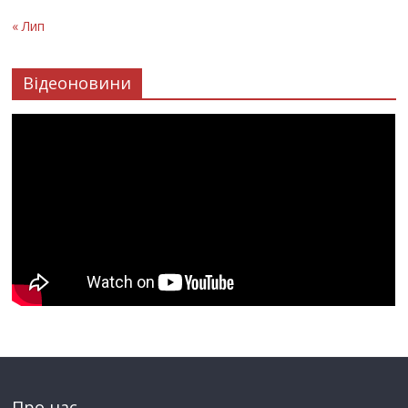
« Лип
Відеоновини
Про нас