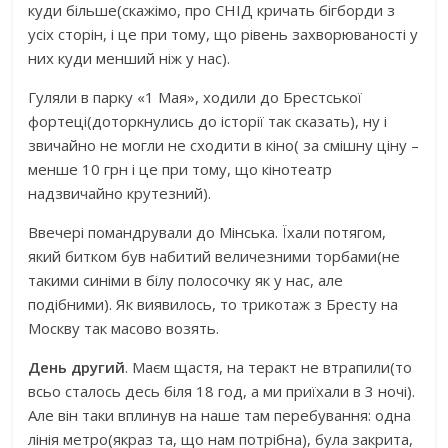
куди більше(скажімо, про СНІД кричать бігборди з
усіх сторін, і це при тому, що рівень захворюваності у
них куди менший ніж у нас).
Гуляли в парку «1 Мая», ходили до Брестської
фортеці(доторкнулись до історії так сказать), ну і
звичайно не могли не сходити в кіно( за смішну ціну –
менше 10 грн і це при тому, що кінотеатр
надзвичайно крутезний).
Ввечері помандрували до Мінська. Їхали потягом,
який битком був набитий величезними торбами(не
такими синіми в білу полосочку як у нас, але
подібними). Як виявилось, то трикотаж з Бресту на
Москву так масово возять.
День другий
. Маєм щастя, на теракт не втрапили(то
всьо сталось десь біля 18 год, а ми приїхали в 3 ночі).
Але він таки вплинув на наше там перебування: одна
лінія метро(якраз та, що нам потрібна), була закрита,