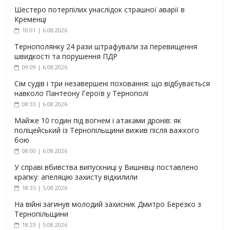
Шестеро потерпілих унаслідок страшної аварії в
Кременці
10:01 | 6.08.2026
Тернополянку 24 рази штрафували за перевищення
швидкості та порушення ПДР
09:09 | 6.08.2026
Сім судів і три незавершені поховання: що відбувається
навколо Пантеону Героїв у Тернополі
08:33 | 6.08.2026
Майже 10 годин під вогнем і атаками дронів: як
поліцейський із Тернопільщини вижив після важкого
бою
08:00 | 6.08.2026
У справі вбивства випускниці у Вишнівці поставлено
крапку: апеляцію захисту відхилили
18:35 | 5.08.2026
На війні загинув молодий захисник Дмитро Березко з
Тернопільщини
18:23 | 5.08.2026