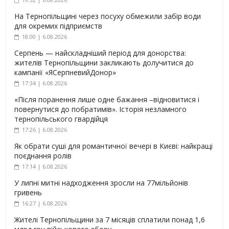
На Тернопільщині через посуху обмежили забір води
для окремих підприємств
18:00 | 6.08.2026
Серпень — найскладніший період для донорства:
жителів Тернопільщини закликають долучитися до
кампанії «ЯСерпневийДонор»
17:34 | 6.08.2026
«Після поранення лише одне бажання –відновитися і
повернутися до побратимів». Історія незламного
тернопільського гвардійця
17:26 | 6.08.2026
Як обрати суші для романтичної вечері в Києві: найкращі
поєднання ролів
17:14 | 6.08.2026
У липні митні надходження зросли на 77мільйонів
гривень
16:27 | 6.08.2026
Жителі Тернопільщини за 7 місяців сплатили понад 1,6