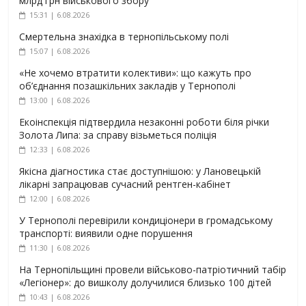
млрд грн військового збору
15:31 | 6.08.2026
Смертельна знахідка в тернопільському полі
15:07 | 6.08.2026
«Не хочемо втратити колективи»: що кажуть про
об’єднання позашкільних закладів у Тернополі
13:00 | 6.08.2026
Екоінспекція підтвердила незаконні роботи біля річки
Золота Липа: за справу візьметься поліція
12:33 | 6.08.2026
Якісна діагностика стає доступнішою: у Лановецькій
лікарні запрацював сучасний рентген-кабінет
12:00 | 6.08.2026
У Тернополі перевірили кондиціонери в громадському
транспорті: виявили одне порушення
11:30 | 6.08.2026
На Тернопільщині провели військово-патріотичний табір
«Легіонер»: до вишколу долучилися близько 100 дітей
10:43 | 6.08.2026