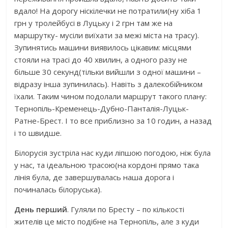
вдало! На дорогу ніскілечки не потратили(ну хіба 1
грн у тролейбусі в Луцьку і 2 грн там же на
маршрутку- мусіли виїхати за межі міста на трасу).
Зупинятись машини виявилось цікавим: місцями
стояли на трасі до 40 хвилин, а одного разу не
більше 30 секунд(тільки вийшли з одної машини –
відразу інша зупинилась). Навіть з далекобійником
їхали. Таким чином подолали маршрут такого плану:
Тернопіль-Кременець-Дубно-Панталія-Луцьк-
Ратне-Брест. І то все приблизно за 10 годин, а назад
і то швидше.
Білорусія зустріла нас куди ліпшою погодою, ніж була
у нас, та ідеальною трасою(на кордоні прямо така
лінія була, де завершувалась наша дорога і
починалась білоруська).
День перший
. Гуляли по Бресту – по кількості
жителів це місто подібне на Тернопіль, але з куди