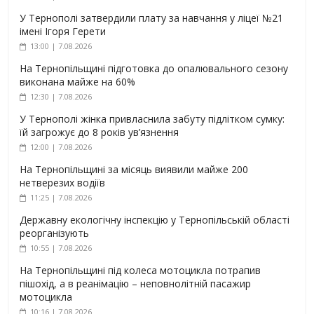
У Тернополі затвердили плату за навчання у ліцеї №21
імені Ігоря Герети
13:00 | 7.08.2026
На Тернопільщині підготовка до опалювального сезону
виконана майже на 60%
12:30 | 7.08.2026
У Тернополі жінка привласнила забуту підлітком сумку:
їй загрожує до 8 років ув’язнення
12:00 | 7.08.2026
На Тернопільщині за місяць виявили майже 200
нетверезих водіїв
11:25 | 7.08.2026
Державну екологічну інспекцію у Тернопільській області
реорганізують
10:55 | 7.08.2026
На Тернопільщині під колеса мотоцикла потрапив
пішохід, а в реанімацію – неповнолітній пасажир
мотоцикла
10:16 | 7.08.2026