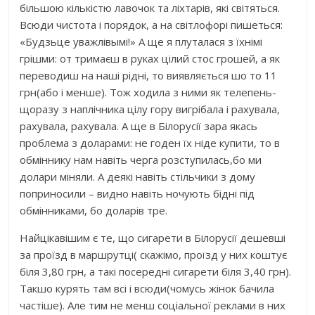
більшою кількістю лавочок та ліхтарів, які світяться.
Всюди чистота і порядок, а на світлофорі пишеться:
«Будзьце уважлівымі!» А ще я плуталася з їхнімі
грішми: от тримаєш в руках цілий стос грошей, а як
переводиш на наші рідні, то виявляється шо то 11
грн(або і менше). Тож ходила з ними як телепень-
щоразу з наплічника цілу гору вигрібала і рахувала,
рахувала, рахувала. А ще в Білорусії зара якась
проблема з доларами: не годен їх ніде купити, то в
обміннику нам навіть черга розступилась,бо ми
долари міняли. А деякі навіть стільчики з дому
поприносили – видно навіть ночують бідні під
обмінниками, бо доларів тре.
Найцікавішим є те, що сигарети в Білорусії дешевші
за проїзд в маршрутці( скажімо, проїзд у них коштує
біля 3,80 грн, а такі посередні сигарети біля 3,40 грн).
Такшо курять там всі і всюди(чомусь жінок бачила
частіше). Але тим не менш соціальної реклами в них