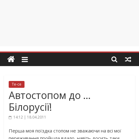
Те-се
Автостопом до …
Білорусії!
14:12 | 18.04.2011
Перша моя поїздка стопом не зважаючи на всі мої
переживання пройшла вдало, навіть досить таки