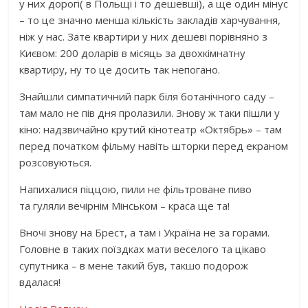
у них дорогі( в Польщі і то дешевші), а ще один мінус
– то це значно менша кількість закладів харчування,
ніж у нас. Зате квартири у них дешеві порівняно з
Києвом: 200 доларів в місяць за двохкімнатну
квартиру, ну то це досить так непогано.
Знайшли симпатичний парк біля ботанічного саду –
там мало не пів дня пролазили. Знову ж таки пішли у
кіно: надзвичайно крутий кінотеатр «Октябрь» – там
перед початком фільму навіть шторки перед екраном
розсовуються.
Напихалися піццою, пили не фільтроване пиво
та гуляли вечірнім Мінськом – краса ще та!
Вночі знову на Брест, а там і Україна не за горами.
Головне в таких поїздках мати веселого та цікаво
супутника – в мене такий був, такшо подорож
вдалася!