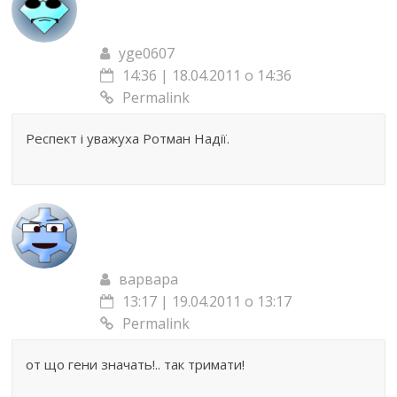
yge0607
14:36 | 18.04.2011 о 14:36
Permalink
Респект і уважуха Ротман Надії.
варвара
13:17 | 19.04.2011 о 13:17
Permalink
от що гени значать!.. так тримати!