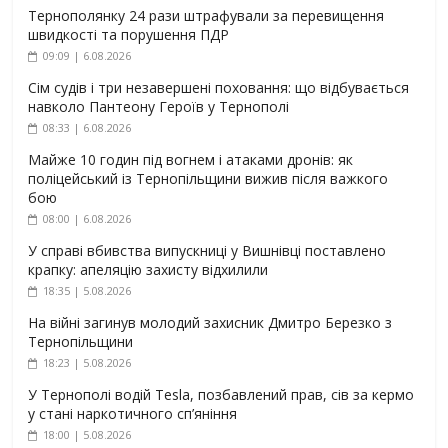
Тернополянку 24 рази штрафували за перевищення
швидкості та порушення ПДР
09:09 | 6.08.2026
Сім судів і три незавершені поховання: що відбувається
навколо Пантеону Героїв у Тернополі
08:33 | 6.08.2026
Майже 10 годин під вогнем і атаками дронів: як
поліцейський із Тернопільщини вижив після важкого
бою
08:00 | 6.08.2026
У справі вбивства випускниці у Вишнівці поставлено
крапку: апеляцію захисту відхилили
18:35 | 5.08.2026
На війні загинув молодий захисник Дмитро Березко з
Тернопільщини
18:23 | 5.08.2026
У Тернополі водій Tesla, позбавлений прав, сів за кермо
у стані наркотичного сп’яніння
18:00 | 5.08.2026