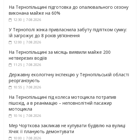
На Тернопільщині підготовка до опалювального сезону
виконана майже на 60%
12:30 | 7.08.2026
У Тернополі жінка привласнила забуту підлітком сумку:
їй загрожує до 8 років ув’язнення
12:00 | 7.08.2026
На Тернопільщині за місяць виявили майже 200
нетверезих водіїв
11:25 | 7.08.2026
Державну екологічну інспекцію у Тернопільській області
реорганізують
10:55 | 7.08.2026
На Тернопільщині під колеса мотоцикла потрапив
пішохід, а в реанімацію – неповнолітній пасажир
мотоцикла
10:16 | 7.08.2026
Мер Чорткова закликав не купувати будівлю на вулиці
Хічія: її планують демонтувати
10:00 | 7.08.2026