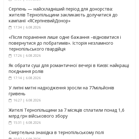
Серпень — найскладніший період для донорства:
жителів Тернопільщини закликають долучитися до
кампанії «ЯСерпневийДонор»
17:34 | 6.08.2026
«Після поранення лише одне бажання –відновитися і
повернутися до побратимів». Історія незламного
тернопільського гвардійця
17:26 | 6.08.2026
Як обрати суші для романтичної вечері в Києві: найкращі
поєднання ролів
17:14 | 6.08.2026
У липні митні надходження зросли на 77мільйонів
гривень
16:27 | 6.08.2026
Жителі Тернопільщини за 7 місяців сплатили понад 1,6
млрд грн військового збору
15:31 | 6.08.2026
Смертельна знахідка в тернопільському полі
15:07 | 6.08.2026