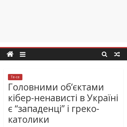
Те-се
Головними об’єктами
кібер-ненависті в Україні
є “западенці” і греко-
католики