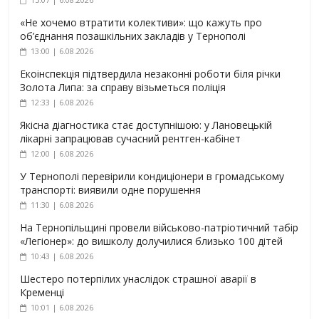
«Не хочемо втратити колективи»: що кажуть про
об’єднання позашкільних закладів у Тернополі
13:00 | 6.08.2026
Екоінспекція підтвердила незаконні роботи біля річки
Золота Липа: за справу візьметься поліція
12:33 | 6.08.2026
Якісна діагностика стає доступнішою: у Лановецькій
лікарні запрацював сучасний рентген-кабінет
12:00 | 6.08.2026
У Тернополі перевірили кондиціонери в громадському
транспорті: виявили одне порушення
11:30 | 6.08.2026
На Тернопільщині провели військово-патріотичний табір
«Легіонер»: до вишколу долучилися близько 100 дітей
10:43 | 6.08.2026
Шестеро потерпілих унаслідок страшної аварії в
Кременці
10:01 | 6.08.2026