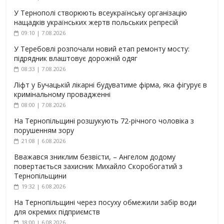
У Тернополі створюють всеукраїнську організацію
нащадків українських жертв польських репресій
09:10 | 7.08.2026
У Теребовлі розпочали новий етап ремонту мосту:
підрядник влаштовує дорожній одяг
08:33 | 7.08.2026
Ліфт у Бучацькій лікарні будуватиме фірма, яка фігурує в
кримінальному провадженні
08:00 | 7.08.2026
На Тернопільщині розшукують 72-річного чоловіка з
порушенням зору
21:08 | 6.08.2026
Вважався зниклим безвісти, – Ангелом додому
повертається захисник Михайло Скоробогатий з
Тернопільщини
19:32 | 6.08.2026
На Тернопільщині через посуху обмежили забір води
для окремих підприємств
18:00 | 6.08.2026