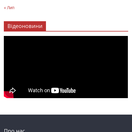
« Лип
Відеоновини
Про нас