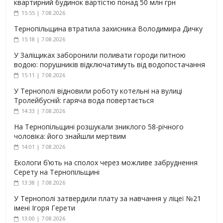
квартирний будинок вартістю понад 50 млн грн
15:55 | 7.08.2026
Тернопільщина втратила захисника Володимира Дичку
15:18 | 7.08.2026
У Заліщиках заборонили поливати городи питною
водою: порушників відключатимуть від водопостачання
15:11 | 7.08.2026
У Тернополі відновили роботу котельні на вулиці
Тролейбусній: гаряча вода повертається
14:33 | 7.08.2026
На Тернопільщині розшукали зниклого 58-річного
чоловіка: його знайшли мертвим
14:01 | 7.08.2026
Екологи б’ють на сполох через можливе забруднення
Серету на Тернопільщині
13:38 | 7.08.2026
У Тернополі затвердили плату за навчання у ліцеї №21
імені Ігоря Герети
13:00 | 7.08.2026