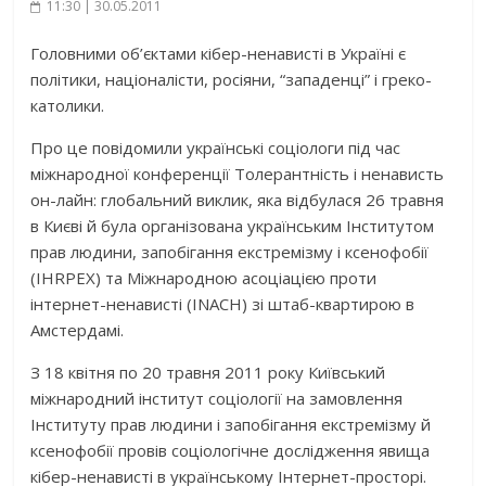
11:30 | 30.05.2011
Головними об’єктами кібер-ненависті в Україні є
політики, націоналісти, росіяни, “западенці” і греко-
католики.
Про це повідомили українські соціологи під час
міжнародної конференції Толерантність і ненависть
он-лайн: глобальний виклик, яка відбулася 26 травня
в Києві й була організована українським Інститутом
прав людини, запобігання екстремізму і ксенофобії
(IHRPEX) та Міжнародною асоціацією проти
інтернет-ненависті (INACH) зі штаб-квартирою в
Амстердамі.
З 18 квітня по 20 травня 2011 року Київський
міжнародний інститут соціології на замовлення
Інституту прав людини і запобігання екстремізму й
ксенофобії провів соціологічне дослідження явища
кібер-ненависті в українському Інтернет-просторі.