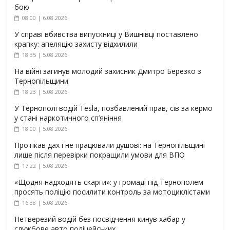
бою
08:00 | 6.08.2026
У справі вбивства випускниці у Вишнівці поставлено
крапку: апеляцію захисту відхилили
18:35 | 5.08.2026
На війні загинув молодий захисник Дмитро Березко з
Тернопільщини
18:23 | 5.08.2026
У Тернополі водій Tesla, позбавлений прав, сів за кермо
у стані наркотичного сп’яніння
18:00 | 5.08.2026
Протікав дах і не працювали душові: на Тернопільщині
лише після перевірки покращили умови для ВПО
17:22 | 5.08.2026
«Щодня надходять скарги»: у громаді під Тернополем
просять поліцію посилити контроль за мотоциклістами
16:38 | 5.08.2026
Нетверезий водій без посвідчення кинув хабар у
службове авто поліцейських