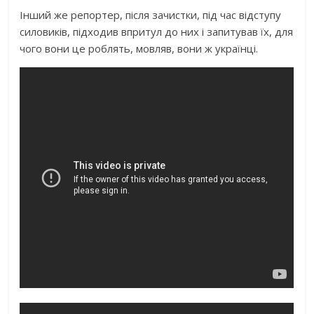
Інший же репортер, після зачистки, під час відступу
силовиків, підходив впритул до них і запитував їх, для
чого вони це роблять, мовляв, вони ж українці.