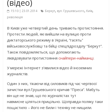
(відео)
,
,
,
15:10 | 23.01.2014
Беркут
вул. Грушевського
Київ
революція
В Києві уже четвертий день тривають протистояння.
Протести людей, які вийшли на вулицю проти
диктаторського режиму в Україні, “гасять”
військовослужбовці та бійці спецпідрозділу “Беркут”.
Також повідомляється, що допомогають
ліквідовувати протистояння
снайпери-найманці
.
У мережі Інтернет з’явилися відео й іноземних
журналістів.
Один з них, тікаючи від силовиків під час чергвоої
зачистки вул.Грушевського кричав “Преса”. Мабуть
він ще не знав, що по журналістах тут
навмисне ціляться прицільно. Щоправда поляку таки
пощастило – його не били і техніку не нищили.