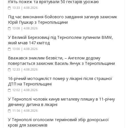
п’ять пожеж та врятували 50 гектарів урожаю
13:33 | 4.08.2026
Під час виконання бойового завдання загинув захисник
Юрій Пушкар з Тернопільщини
13:08 | 4.08.2026
У Великій Березовиці під Тернополем зупинили BMW,
який мчав 147 км/год
13:00 | 4.08.2026
Вважався зниклим безвісти, – Ангелом додому
повертається захисник Василь Янчук з Тернопільщини
12:33 | 4.08.2026
16-річний мотоцикліст помер у лікарні після страшної
ДТП на Тернопільщині
12:02 | 4.08.2026
У Тернополі чоловік кинув металеву пляшку в 11-річну
дівчинку: дитина в лікарні
11:56 | 4.08.2026
У Тернополі оголосили терміновий збір донорської
крові для захисників