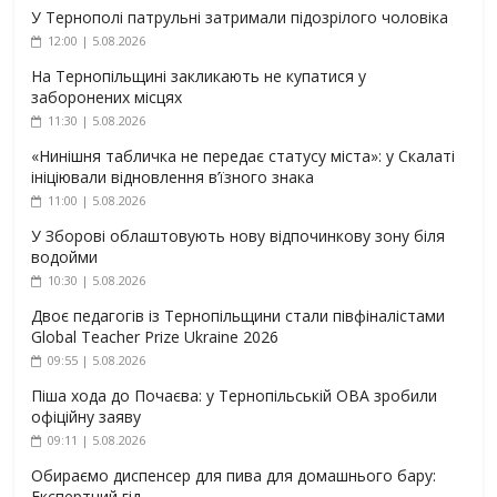
У Тернополі патрульні затримали підозрілого чоловіка
12:00 | 5.08.2026
На Тернопільщині закликають не купатися у
заборонених місцях
11:30 | 5.08.2026
«Нинішня табличка не передає статусу міста»: у Скалаті
ініціювали відновлення в’їзного знака
11:00 | 5.08.2026
У Зборові облаштовують нову відпочинкову зону біля
водойми
10:30 | 5.08.2026
Двоє педагогів із Тернопільщини стали півфіналістами
Global Teacher Prize Ukraine 2026
09:55 | 5.08.2026
Піша хода до Почаєва: у Тернопільській ОВА зробили
офіційну заяву
09:11 | 5.08.2026
Обираємо диспенсер для пива для домашнього бару:
Експертний гід