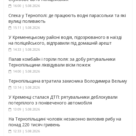
16:00 | 5.08.2026
Спека у Тернополі: де працюють водні парасольки та які
вулиці поливають
15:11 | 5.08.2026
У Кременецькому районі водія, підозрюваного в наїзді
на поліцейського, відправили під домашній арешт
14:33 | 5.08.2026
Палав комбайн і горіли поля: за добу рятувальники
Тернопільщини ліквідували вісім пожеж
14:00 | 5.08.2026
Тернопільщина втратила захисника Володимира Вельму
13:14 | 5.08.2026
У Кременці сталася ДТП: рятувальники деблокували
потерпілого з понівеченого автомобіля
13:09 | 5.08.2026
На Тернопільщині чоловік незаконно виловив рибу на
понад 220 тисяч гривень
12:33 | 5.08.2026