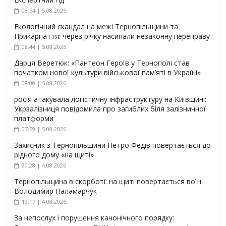
08:54 | 5.08.2026
Екологічний скандал на межі Тернопільщини та
Прикарпаття: через річку насипали незаконну переправу
08:44 | 5.08.2026
Дарця Веретюк: «Пантеон Героїв у Тернополі став
початком нової культури військової пам’яті в Україні»
08:00 | 5.08.2026
росія атакувала логістичну інфраструктуру на Київщині:
Укрзалізниця повідомила про загиблих біля залізничної
платформи
07:59 | 5.08.2026
Захисник з Тернопільщини Петро Федів повертається до
рідного дому «на щиті»
20:28 | 4.08.2026
Тернопільщина в скорботі: на щиті повертається воїн
Володимир Паламарчук
19:17 | 4.08.2026
За непослух і порушення канонічного порядку: