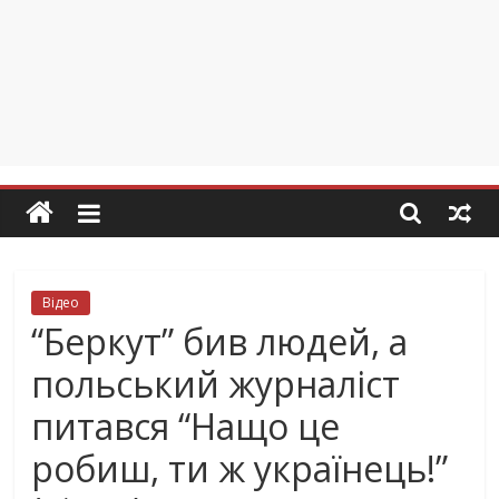
Відео
“Беркут” бив людей, а
польський журналіст
питався “Нащо це
робиш, ти ж українець!”