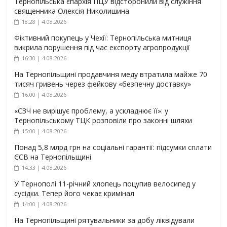
Тернопільська єпархія ПЦУ відсторонили від служіння
священника Олексія Николишина
18:28 | 4.08.2026
Фіктивний покупець у Чехії: Тернопільська митниця
викрила порушення під час експорту агропродукції
16:30 | 4.08.2026
На Тернопільщині продавчиня меду втратила майже 70
тисяч гривень через фейкову «безпечну доставку»
16:00 | 4.08.2026
«СЗЧ не вирішує проблему, а ускладнює її»: у
Тернопільському ТЦК розповіли про законні шляхи
15:00 | 4.08.2026
Понад 5,8 млрд грн на соціальні гарантії: підсумки сплати
ЄСВ на Тернопільщині
14:33 | 4.08.2026
У Тернополі 11-річний хлопець поцупив велосипед у
сусідки. Тепер його чекає кримінал
14:00 | 4.08.2026
На Тернопільщині рятувальники за добу ліквідували