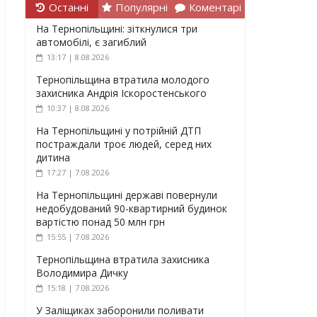
Останні
Популярні
Коментарі
На Тернопільщині: зіткнулися три
автомобілі, є загиблий
13:17 | 8.08.2026
Тернопільщина втратила молодого
захисника Андрія Іскоростенського
10:37 | 8.08.2026
На Тернопільщині у потрійній ДТП
постраждали троє людей, серед них
дитина
17:27 | 7.08.2026
На Тернопільщині державі повернули
недобудований 90-квартирний будинок
вартістю понад 50 млн грн
15:55 | 7.08.2026
Тернопільщина втратила захисника
Володимира Дичку
15:18 | 7.08.2026
У Заліщиках заборонили поливати