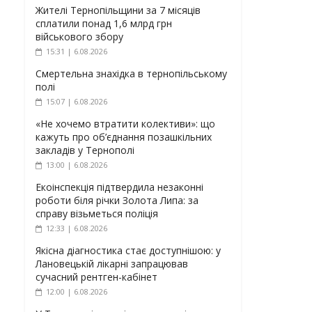
Жителі Тернопільщини за 7 місяців
сплатили понад 1,6 млрд грн
військового збору
15:31 | 6.08.2026
Смертельна знахідка в тернопільському
полі
15:07 | 6.08.2026
«Не хочемо втратити колективи»: що
кажуть про об’єднання позашкільних
закладів у Тернополі
13:00 | 6.08.2026
Екоінспекція підтвердила незаконні
роботи біля річки Золота Липа: за
справу візьметься поліція
12:33 | 6.08.2026
Якісна діагностика стає доступнішою: у
Лановецькій лікарні запрацював
сучасний рентген-кабінет
12:00 | 6.08.2026