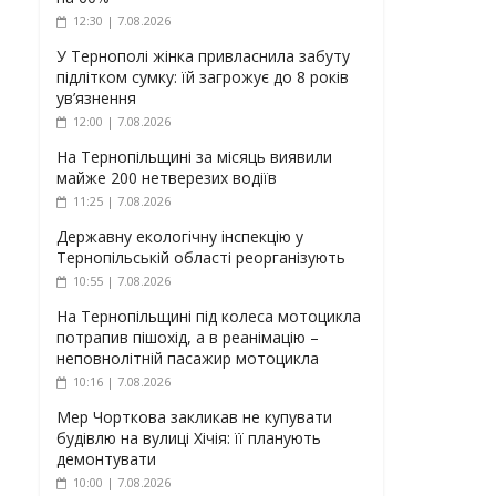
12:30 | 7.08.2026
У Тернополі жінка привласнила забуту
підлітком сумку: їй загрожує до 8 років
ув’язнення
12:00 | 7.08.2026
На Тернопільщині за місяць виявили
майже 200 нетверезих водіїв
11:25 | 7.08.2026
Державну екологічну інспекцію у
Тернопільській області реорганізують
10:55 | 7.08.2026
На Тернопільщині під колеса мотоцикла
потрапив пішохід, а в реанімацію –
неповнолітній пасажир мотоцикла
10:16 | 7.08.2026
Мер Чорткова закликав не купувати
будівлю на вулиці Хічія: її планують
демонтувати
10:00 | 7.08.2026