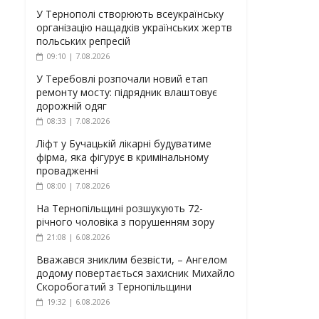
У Тернополі створюють всеукраїнську
організацію нащадків українських жертв
польських репресій
09:10 | 7.08.2026
У Теребовлі розпочали новий етап
ремонту мосту: підрядник влаштовує
дорожній одяг
08:33 | 7.08.2026
Ліфт у Бучацькій лікарні будуватиме
фірма, яка фігурує в кримінальному
провадженні
08:00 | 7.08.2026
На Тернопільщині розшукують 72-
річного чоловіка з порушенням зору
21:08 | 6.08.2026
Вважався зниклим безвісти, – Ангелом
додому повертається захисник Михайло
Скоробогатий з Тернопільщини
19:32 | 6.08.2026