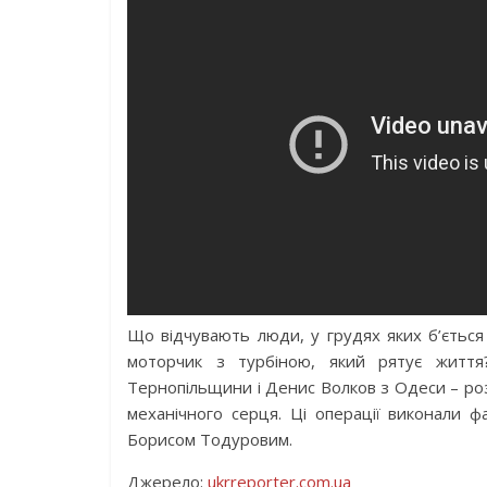
Що відчувають люди, у грудях яких б’ється
моторчик з турбіною, який рятує життя
Тернопільщини і Денис Волков з Одеси – розп
механічного серця. Ці операції виконали ф
Борисом Тодуровим.
Джерело:
ukrreporter.com.ua