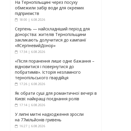
На Тернопільщині через посуху
обмежили забір води для окремих
підприємств
18:00 | 6.08.2026
Серпень — найскладніший період для
донорства: жителів Тернопільщини
закликають долучитися до кампанії
«ЯСерпневийДонор»
17:34 | 6.08.2026
«Після поранення лише одне бажання –
відновитися і повернутися до
побратимів». Історія незламного
тернопільського гвардійця
17:26 | 6.08.2026
Як обрати суші для романтичної вечері в
Києві: найкращі поєднання ролів
17:14 | 6.08.2026
У липні митні надходження зросли
на 77мільйонів гривень
16:27 | 6.08.2026