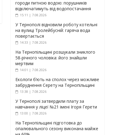
городи питною водою: порушників
відключатимуть від водопостачання
15:11 | 7.08.2026
У Тернополі відновили роботу котельні
на вулиці Тролейбусній: гаряча вода
повертається
14:33 | 7.08.2026
На Тернопільщині розшукали зниклого
58-річного чоловіка: його знайшли
мертвим
14:01 | 7.08.2026
Екологи б’ють на сполох через можливе
забруднення Серету на Тернопільщині
13:38 | 7.08.2026
У Тернополі затвердили плату за
навчання у ліцеї №21 імені Ігоря Герети
13:00 | 7.08.2026
На Тернопільщині підготовка до
опалювального сезону виконана майже
на 60%