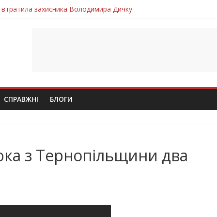
 втратила захисника Володимира Дичку
лим безвісти, – Ангелом додому повертається захисник Михайло
ув молодий захисник Дмитро Березко з Тернопільщини
 втратила захисника Володимира Вельму
втратила молодого захисника Андрія Іскоростенського
СПРАВЖНІ
БЛОГИ
юка з Тернопільщини два