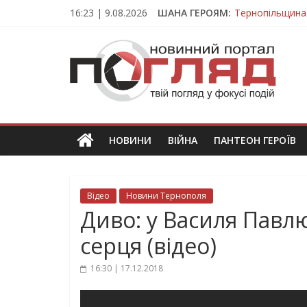
Skip
16:23 | 9.08.2026
ШАНА ГЕРОЯМ:
Тернопільщина
to
Вважався зник
content
ПОГЛЯД
На війні загин
Тернопільщина
Тернопільщина 
Новини
Тернополя.
Тернопільські
новини
НОВИНИ
ВІЙНА
ПАНТЕОН ГЕРОЇВ
та
події
Відео
Новини Тернополя
Диво: у Василя Павл
серця (відео)
16:30 | 17.12.2018