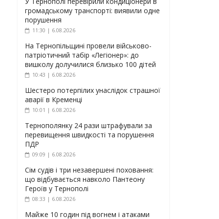
У Тернополі перевірили кондиціонери в
громадському транспорті: виявили одне
порушення
11:30 | 6.08.2026
На Тернопільщині провели військово-
патріотичний табір «Легіонер»: до
вишколу долучилися близько 100 дітей
10:43 | 6.08.2026
Шестеро потерпілих унаслідок страшної
аварії в Кременці
10:01 | 6.08.2026
Тернополянку 24 рази штрафували за
перевищення швидкості та порушення
ПДР
09:09 | 6.08.2026
Сім судів і три незавершені поховання:
що відбувається навколо Пантеону
Героїв у Тернополі
08:33 | 6.08.2026
Майже 10 годин під вогнем і атаками