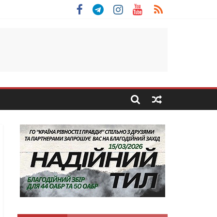
 Скоробогатий з Тернопільщини