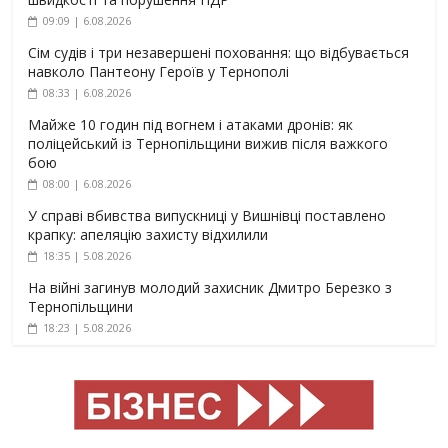
09:09 | 6.08.2026
Сім судів і три незавершені поховання: що відбувається
навколо Пантеону Героїв у Тернополі
08:33 | 6.08.2026
Майже 10 годин під вогнем і атаками дронів: як
поліцейський із Тернопільщини вижив після важкого
бою
08:00 | 6.08.2026
У справі вбивства випускниці у Вишнівці поставлено
крапку: апеляцію захисту відхилили
18:35 | 5.08.2026
На війні загинув молодий захисник Дмитро Березко з
Тернопільщини
18:23 | 5.08.2026