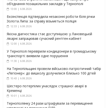
об’єднання позашкільних закладів у Тернополі
13:00 | 6.08.2026
Екоінспекція підтвердила незаконні роботи біля річки
Золота Липа: за справу візьметься поліція
12:33 | 6.08.2026
Якісна діагностика стає доступнішою: у Лановецькій
лікарні запрацював сучасний рентген-кабінет
12:00 | 6.08.2026
У Тернополі перевірили кондиціонери в громадському
транспорті: виявили одне порушення
11:30 | 6.08.2026
На Тернопільщині провели військово-патріотичний табір
«Легіонер»: до вишколу долучилися близько 100 дітей
10:43 | 6.08.2026
Шестеро потерпілих унаслідок страшної аварії в
Кременці
10:01 | 6.08.2026
Тернополянку 24 рази штрафували за перевищення
швидкості та порушення ПДР