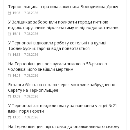
Тернопільщина втратила захисника Володимира Дичку
15:18 | 7.08.2026
У Заліщиках заборонили поливати городи питною
водою: порушників відключатимуть від водопостачання
15:11 | 7.08.2026
У Тернополі відновили роботу котельні на вулиці
Тролейбусній: гаряча вода повертається
14:33 | 7.08.2026
На Тернопільщині розшукали зниклого 58-річного
чоловіка: його знайшли мертвим
14:01 | 7.08.2026
Екологи б’ють на сполох через можливе забруднення
Серету на Тернопільщині
13:38 | 7.08.2026
У Тернополі затвердили плату за навчання у ліцеї №21
імені Ігоря Герети
13:00 | 7.08.2026
На Тернопільщині підготовка до опалювального сезону