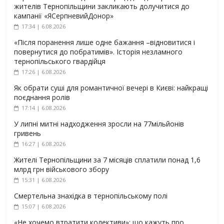
жителів Тернопільщини закликають долучитися до
кампанії «ЯСерпневийДонор»
17:34 | 6.08.2026
«Після поранення лише одне бажання –відновитися і
повернутися до побратимів». Історія незламного
тернопільського гвардійця
17:26 | 6.08.2026
Як обрати суші для романтичної вечері в Києві: найкращі
поєднання ролів
17:14 | 6.08.2026
У липні митні надходження зросли на 77мільйонів
гривень
16:27 | 6.08.2026
Жителі Тернопільщини за 7 місяців сплатили понад 1,6
млрд грн військового збору
15:31 | 6.08.2026
Смертельна знахідка в тернопільському полі
15:07 | 6.08.2026
«Не хочемо втратити колективи»: що кажуть про