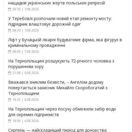
нащадків українських жертв польських репресій
09:10 | 7.08.2026
У Теребовлі розпочали новий етап ремонту мосту:
підрядник влаштовує дорожній одяг
08:33 | 7.08.2026
Ліфт у Бучацькій лікарні будуватиме фірма, яка фігурує в
кримінальному провадженні
08:00 | 7.08.2026
На Тернопільщині розшукують 72-річного чоловіка з
порушенням зору
21:08 | 6.08.2026
Вважався зниклим безвісти, – Ангелом додому
повертається захисник Михайло Скоробогатий з
Тернопільщини
19:32 | 6.08.2026
На Тернопільщині через посуху обмежили забір води
для окремих підприємств
18:00 | 6.08.2026
Серпень — найскладніший період для донорства: