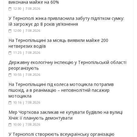
виконана майже на 60%
12:30 | 7.08.2026
У Тернополі жінка привласнила забуту підлітком сумку:
їй загрожує до 8 років ув’язнення
12:00 | 7.08.2026
На Тернопільщині за місяць виявили майже 200
нетверезих водіїв
11:25 | 7.08.2026
Державну екологічну інспекцію у Тернопільській області
реорганізують
10:55 | 7.08.2026
На Тернопільщині під колеса мотоцикла потрапив
пішохід, а в реанімацію – неповнолітній пасажир
мотоцикла
10:16 | 7.08.2026
Мер Чорткова закликав не купувати будівлю на вулиці
Хічія: її планують демонтувати
10:00 | 7.08.2026
У Тернополі створюють всеукраїнську організацію