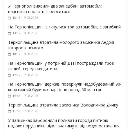
У Тернополі виявили два занедбані автомобілі:
власників просять зголоситися
18:18 | 9.08.2026
На Тернопільщині: зіткнулися три автомобілі, є загиблий
13:17 | 8.08.2026
Тернопільщина втратила молодого захисника Андрія
Іскоростенського
10:37 | 8.08.2026
На Тернопільщині у потрійній ДТП постраждали троє
людей, серед них дитина
17:27 | 7.08.2026
На Тернопільщині державі повернули недобудований 90-
квартирний будинок вартістю понад 50 млн грн
15:55 | 7.08.2026
Тернопільщина втратила захисника Володимира Дичку
15:18 | 7.08.2026
У Заліщиках заборонили поливати городи питною
водою: порушників відключатимуть від водопостачання