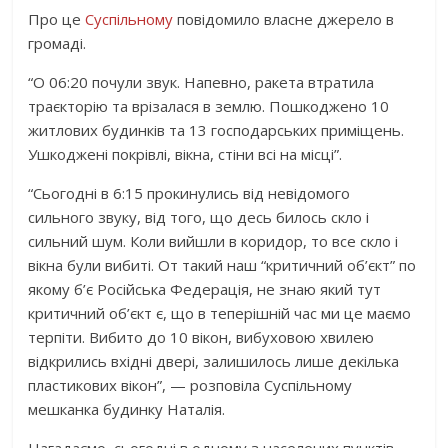
Про це
Суспільному
повідомило власне джерело в
громаді.
“О 06:20 почули звук. Напевно, ракета втратила
траєкторію та врізалася в землю. Пошкоджено 10
житлових будинків та 13 господарських приміщень.
Ушкоджені покрівлі, вікна, стіни всі на місці”.
“Сьогодні в 6:15 прокинулись від невідомого
сильного звуку, від того, що десь билось скло і
сильний шум. Коли вийшли в коридор, то все скло і
вікна були вибиті. От такий наш “критичний об’єкт” по
якому б’є Російська Федерація, не знаю який тут
критичний об’єкт є, що в теперішній час ми це маємо
терпіти. Вибито до 10 вікон, вибуховою хвилею
відкрились вхідні двері, залишилось лише декілька
пластикових вікон”, — розповіла Суспільному
мешканка будинку Наталія.
Нагадаємо, сьогодні в одному з населених пунктів