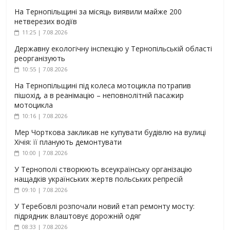
На Тернопільщині за місяць виявили майже 200
нетверезих водіїв
11:25 | 7.08.2026
Державну екологічну інспекцію у Тернопільській області
реорганізують
10:55 | 7.08.2026
На Тернопільщині під колеса мотоцикла потрапив
пішохід, а в реанімацію – неповнолітній пасажир
мотоцикла
10:16 | 7.08.2026
Мер Чорткова закликав не купувати будівлю на вулиці
Хічія: її планують демонтувати
10:00 | 7.08.2026
У Тернополі створюють всеукраїнську організацію
нащадків українських жертв польських репресій
09:10 | 7.08.2026
У Теребовлі розпочали новий етап ремонту мосту:
підрядник влаштовує дорожній одяг
08:33 | 7.08.2026