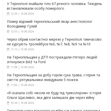
У Тернополі знайшли тіло 67-річного чоловіка. Тиждень
встановлювали особу померлого
12:29 | 10.08.2026
Помер відомий тернопільський лікар-анестезіолог
Володимир Гулий
12:05 | 10.08.2026
Через обрив контактної мережі у Тернополі тимчасово
не курсують тролейбуси №6, №7, №8, №9 та №10
11:15 | 10.08.2026
На Тернопільщині у ДТП постраждали п’ятеро людей:
зіткнулися ВАЗ та Ford
11:08 | 10.08.2026
На Тернопільщині за добу горіли суха трава, стерня та
сміття: рятувальники ліквідували 5 пожеж
11:00 | 10.08.2026
«Я сказала собі: ніколи не буду під триколором»: історія
Ольги Щасливої, яка двічі залишала дім через війну
10:34 | 10.08.2026
Тернопільщина втратила на війні ще одного захисника –