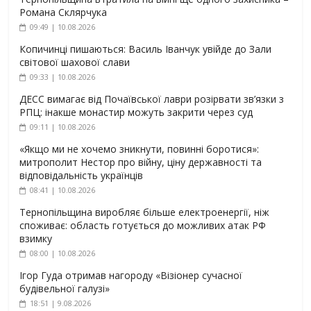
Романа Склярчука
09:49 | 10.08.2026
Копичинці пишаються: Василь Іванчук увійде до Зали
світової шахової слави
09:33 | 10.08.2026
ДЕСС вимагає від Почаївської лаври розірвати зв’язки з
РПЦ: інакше монастир можуть закрити через суд
09:11 | 10.08.2026
«Якщо ми не хочемо зникнути, повинні боротися»:
митрополит Нестор про війну, ціну державності та
відповідальність українців
08:41 | 10.08.2026
Тернопільщина виробляє більше електроенергії, ніж
споживає: область готується до можливих атак РФ
взимку
08:00 | 10.08.2026
Ігор Гуда отримав нагороду «Візіонер сучасної
будівельної галузі»
18:51 | 9.08.2026