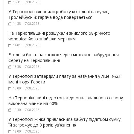
15:11 | 7.08.2026
У Тернополі відновили роботу котельні на вулиці
Тролейбусній: гаряча вода повертається
14:33 | 7.08.2026
На Тернопільщині розшукали зниклого 58-річного
чоловіка: його знайшли мертвим
14:01 | 7.08.2026
Екологи б’ють на сполох через можливе забруднення
Серету на Тернопільщині
13:38 | 7.08.2026
У Тернополі затвердили плату за навчання у ліцеї №21
імені Ігоря Герети
13:00 | 7.08.2026
На Тернопільщині підготовка до опалювального сезону
виконана майже на 60%
12:30 | 7.08.2026
У Тернополі жінка привласнила забуту підлітком сумку:
їй загрожує до 8 років ув’язнення
12:00 | 7.08.2026