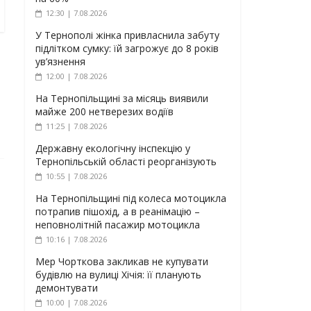
12:30 | 7.08.2026
У Тернополі жінка привласнила забуту
підлітком сумку: їй загрожує до 8 років
ув’язнення
12:00 | 7.08.2026
На Тернопільщині за місяць виявили
майже 200 нетверезих водіїв
11:25 | 7.08.2026
Державну екологічну інспекцію у
Тернопільській області реорганізують
10:55 | 7.08.2026
На Тернопільщині під колеса мотоцикла
потрапив пішохід, а в реанімацію –
неповнолітній пасажир мотоцикла
10:16 | 7.08.2026
Мер Чорткова закликав не купувати
будівлю на вулиці Хічія: її планують
демонтувати
10:00 | 7.08.2026