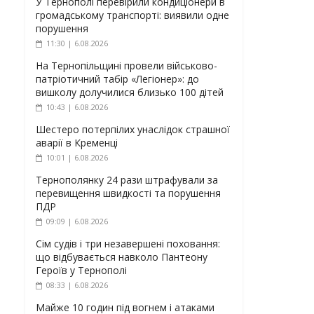
У Тернополі перевірили кондиціонери в
громадському транспорті: виявили одне
порушення
11:30 | 6.08.2026
На Тернопільщині провели військово-
патріотичний табір «Легіонер»: до
вишколу долучилися близько 100 дітей
10:43 | 6.08.2026
Шестеро потерпілих унаслідок страшної
аварії в Кременці
10:01 | 6.08.2026
Тернополянку 24 рази штрафували за
перевищення швидкості та порушення
ПДР
09:09 | 6.08.2026
Сім судів і три незавершені поховання:
що відбувається навколо Пантеону
Героїв у Тернополі
08:33 | 6.08.2026
Майже 10 годин під вогнем і атаками