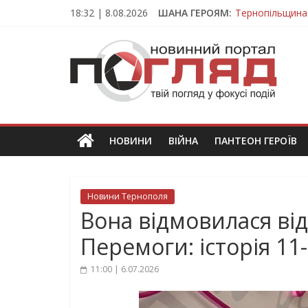
Skip
18:32 | 8.08.2026
ШАНА ГЕРОЯМ:
Тернопільщина
to
Вважався зник
content
ПОГЛЯД
На війні загин
Тернопільщина
Тернопільщина 
Новини
Тернополя.
Тернопільські
новини
НОВИНИ
ВІЙНА
ПАНТЕОН ГЕРОЇВ
та
події
Новини Тернополя
Вона відмовилася від
Перемоги: історія 11-
11:00 | 6.07.2026