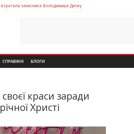
 втратила захисника Володимира Дичку
лим безвісти, – Ангелом додому повертається захисник Михайло
ув молодий захисник Дмитро Березко з Тернопільщини
 втратила захисника Володимира Вельму
втратила молодого захисника Андрія Іскоростенського
СПРАВЖНІ
БЛОГИ
 своєї краси заради
річної Христі