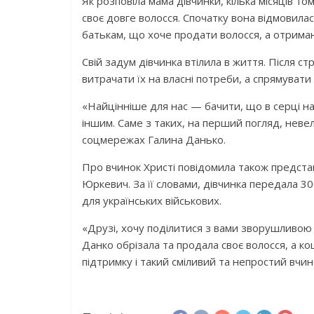
Як розповіла мама дівчинки, кілька місяців т
своє довге волосся. Спочатку вона відмовилас
батькам, що хоче продати волосся, а отриман
Свій задум дівчинка втілила в життя. Після с
витрачати їх на власні потреби, а спрямувати
«Найцінніше для нас — бачити, що в серці на
іншим. Саме з таких, на перший погляд, нев
соцмережах Галина Данько.
Про вчинок Христі повідомила також предст
Юркевич. За її словами, дівчинка передала 3
для українських військових.
«Друзі, хочу поділитися з вами зворушливою
Данко обрізала та продала своє волосся, а 
підтримку і такий сміливий та непростий вчи