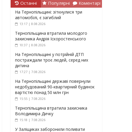
Останні
Популярні
Коментарі
На Тернопільщині: зіткнулися три
автомобілі, є загиблий
13:17 | 8.08.2026
Тернопільщина втратила молодого
захисника Андрія Іскоростенського
10:37 | 8.08.2026
На Тернопільщині у потрійній ДТП
постраждали троє людей, серед них
дитина
17:27 | 7.08.2026
На Тернопільщині державі повернули
недобудований 90-квартирний будинок
вартістю понад 50 млн грн
15:55 | 7.08.2026
Тернопільщина втратила захисника
Володимира Дичку
15:18 | 7.08.2026
У Заліщиках заборонили поливати