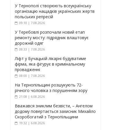
У Тернополі створюють всеукраїнську
організацію нащадків українських жертв
польських репресій
09:10 | 7.08.2026
У Теребовлі розпочали новий етап
ремонту мосту: підрядник влаштовує
дорожній одяг
08:33 | 7.08.2026
Ліфт у Бучацькій лікарні будуватиме
фірма, яка фігурує в кримінальному
провадженні
08:00 | 7.08.2026
На Тернопільщині розшукують 72-
річного чоловіка з порушенням зору
21:08 | 6.08.2026
Вважався зниклим безвісти, – Ангелом
додому повертається захисник Михайло
Скоробогатий з Тернопільщини
19:32 | 6.08.2026