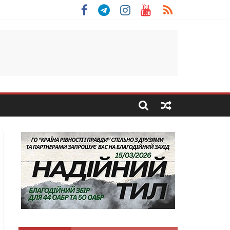
 Скоробогатий з Тернопільщини