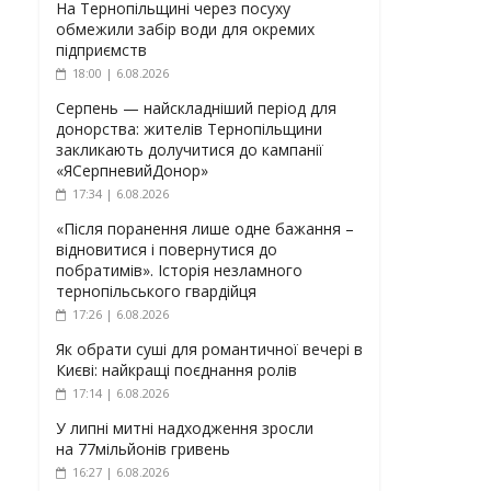
На Тернопільщині через посуху
обмежили забір води для окремих
підприємств
18:00 | 6.08.2026
Серпень — найскладніший період для
донорства: жителів Тернопільщини
закликають долучитися до кампанії
«ЯСерпневийДонор»
17:34 | 6.08.2026
«Після поранення лише одне бажання –
відновитися і повернутися до
побратимів». Історія незламного
тернопільського гвардійця
17:26 | 6.08.2026
Як обрати суші для романтичної вечері в
Києві: найкращі поєднання ролів
17:14 | 6.08.2026
У липні митні надходження зросли
на 77мільйонів гривень
16:27 | 6.08.2026