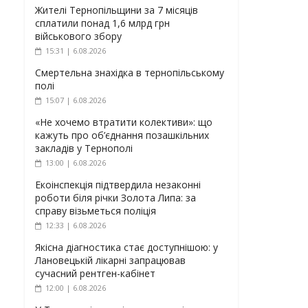
Жителі Тернопільщини за 7 місяців
сплатили понад 1,6 млрд грн
військового збору
15:31 | 6.08.2026
Смертельна знахідка в тернопільському
полі
15:07 | 6.08.2026
«Не хочемо втратити колективи»: що
кажуть про об’єднання позашкільних
закладів у Тернополі
13:00 | 6.08.2026
Екоінспекція підтвердила незаконні
роботи біля річки Золота Липа: за
справу візьметься поліція
12:33 | 6.08.2026
Якісна діагностика стає доступнішою: у
Лановецькій лікарні запрацював
сучасний рентген-кабінет
12:00 | 6.08.2026