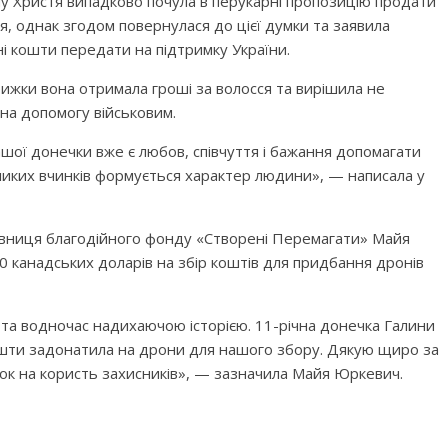
ому Христя випадково почула в перукарні пропозицію продати
я, однак згодом повернулася до цієї думки та заявила
і кошти передати на підтримку України.
трижки вона отримала гроші за волосся та вирішила не
 на допомогу військовим.
шої донечки вже є любов, співчуття і бажання допомагати
еликих вчинків формується характер людини», — написала у
авниця благодійного фонду «Створені Перемагати» Майя
00 канадських доларів на збір коштів для придбання дронів
 та водночас надихаючою історією. 11-річна донечка Галини
кошти задонатила на дрони для нашого збору. Дякую щиро за
нок на користь захисників», — зазначила Майя Юркевич.