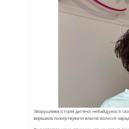
Зворушлива історія дитячої небайдужості ско
вирішила пожертвувати власне волосся зарад