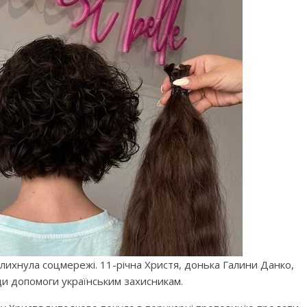
лихнула соцмережі. 11-річна Христя, донька Галини Данко,
и допомоги українським захисникам.