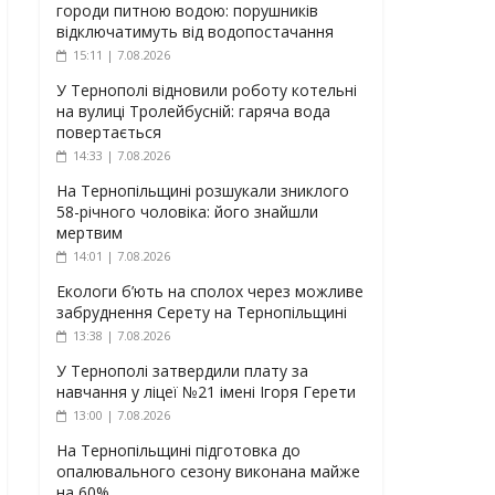
городи питною водою: порушників
відключатимуть від водопостачання
15:11 | 7.08.2026
У Тернополі відновили роботу котельні
на вулиці Тролейбусній: гаряча вода
повертається
14:33 | 7.08.2026
На Тернопільщині розшукали зниклого
58-річного чоловіка: його знайшли
мертвим
14:01 | 7.08.2026
Екологи б’ють на сполох через можливе
забруднення Серету на Тернопільщині
13:38 | 7.08.2026
У Тернополі затвердили плату за
навчання у ліцеї №21 імені Ігоря Герети
13:00 | 7.08.2026
На Тернопільщині підготовка до
опалювального сезону виконана майже
на 60%