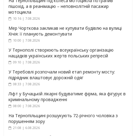
На Тернопільщині під колеса мотоцикла потрапив
пішохід, а в реанімацію – неповнолітній пасажир
мотоцикла
10:16 | 7.08.2026
Мер Чорткова закликав не купувати будівлю на вулиці
Хічія: її планують демонтувати
10:00 | 7.08.2026
У Тернополі створюють всеукраїнську організацію
нащадків українських жертв польських репресій
09:10 | 7.08.2026
У Теребовлі розпочали новий етап ремонту мосту:
підрядник влаштовує дорожній одяг
08:33 | 7.08.2026
Ліфт у Бучацькій лікарні будуватиме фірма, яка фігурує в
кримінальному провадженні
08:00 | 7.08.2026
На Тернопільщині розшукують 72-річного чоловіка з
порушенням зору
21:08 | 6.08.2026