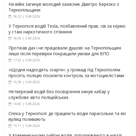
На війні загинув молодий захисник Дмитро Березко з
Тернопільщини
18:23 | 5.08.2026
У Тернополі водій Tesla, позбавлений прав, сів за кермо
у стані наркотичного сп’яніння
18:00 | 5.08.2026
Протікав дах і не працювали душові: на Тернопільщині
лише після перевірки покращили умови для ВПО
17:22 | 5.08.2026
«Щодня надходять скарги»: у громаді під Тернополем
просять поліцію посилити контроль за мотоциклістами
16:38 | 5.08.2026
Нетверезий водій без посвідчення кинув хабар у
службове авто поліцейських
16:00 | 5.08.2026
Спека у Тернополі: де працюють водні парасольки та які
вулиці поливають
15:11 | 5.08.2026
У Кременецькому районі водія, підозрюваного в наїзді