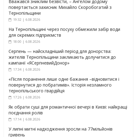
Вважався зниклим безвісти, – Ангелом додому
повертається захисник Михайло Скоробогатий з
Тернопільщини
19:32 | 6.08.2026
На Тернопільщині через посуху обмежили забір води
для окремих підприємств
18:00 | 6.08.2026
Серпень — найскладніший період для донорства:
жителів Тернопільщини закликають долучитися до
кампанії «ЯСерпневийДонор»
17:34 | 6.08.2026
«Після поранення лише одне бажання –відновитися і
повернутися до побратимів». Історія незламного
тернопільського гвардійця
17:26 | 6.08.2026
Як обрати суші для романтичної вечері в Києві: найкращі
поєднання ролів
17:14 | 6.08.2026
У липні митні надходження зросли на 77мільйонів
гривень