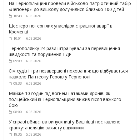
На Тернопільщині провели військово-патріотичний табір
«Легіонер»: до вишколу долучилися близько 100 дітей
10:43 | 6.08.2026
Шестеро потерпілих унаслідок страшної аварії в
Кременці
10:01 | 6.08.2026
Тернополянку 24 рази штрафували за перевищення
швидкості та порушення ПДР
09:09 | 6.08.2026
Сім судів і три незавершені поховання: що відбувається
навколо Пантеону Героїв у Тернополі
08:33 | 6.08.2026
Майже 10 годин під вогнем і атаками дронів: як
поліцейський із Тернопільщини вижив після важкого
бою
08:00 | 6.08.2026
У справі вбивства випускниці у Вишнівці поставлено
крапку: апеляцію захисту відхилили
18:35 | 5.08.2026