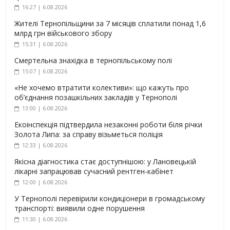
16:27 | 6.08.2026
Жителі Тернопільщини за 7 місяців сплатили понад 1,6
млрд грн військового збору
15:31 | 6.08.2026
Смертельна знахідка в тернопільському полі
15:07 | 6.08.2026
«Не хочемо втратити колективи»: що кажуть про
об’єднання позашкільних закладів у Тернополі
13:00 | 6.08.2026
Екоінспекція підтвердила незаконні роботи біля річки
Золота Липа: за справу візьметься поліція
12:33 | 6.08.2026
Якісна діагностика стає доступнішою: у Лановецькій
лікарні запрацював сучасний рентген-кабінет
12:00 | 6.08.2026
У Тернополі перевірили кондиціонери в громадському
транспорті: виявили одне порушення
11:30 | 6.08.2026