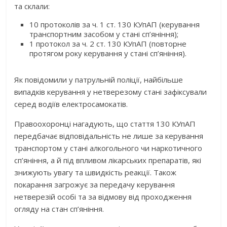
та склали:
10 протоколів за ч. 1 ст. 130 КУпАП (керування
транспортним засобом у стані сп’яніння);
1 протокол за ч. 2 ст. 130 КУпАП (повторне
протягом року керування у стані сп’яніння).
Як повідомили у патрульній поліції, найбільше
випадків керування у нетверезому стані зафіксували
серед водіїв електросамокатів.
Правоохоронці нагадують, що стаття 130 КУпАП
передбачає відповідальність не лише за керування
транспортом у стані алкогольного чи наркотичного
сп’яніння, а й під впливом лікарських препаратів, які
знижують увагу та швидкість реакції. Також
покарання загрожує за передачу керування
нетверезій особі та за відмову від проходження
огляду на стан сп’яніння.