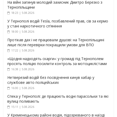
На війні загинув молодий захисник Дмитро Березко з
Тернопільщини
18:23 | 5.08.2026
У Тернополі водій Tesla, позбавлений прав, сів за кермо
у стані наркотичного сп’яніння
18:00 | 5.08.2026
Протікав дах і не працювали душові: на Тернопільщині
лише після перевірки покращили умови для ВПО
17:22 | 5.08.2026
«Щодня надходять скарги»: у громаді під Тернополем
просять поліцію посилити контроль за мотоциклістами
16:38 | 5.08.2026
Нетверезий водій без посвідчення кинув хабар у
службове авто поліцейських
16:00 | 5.08.2026
Спека у Тернополі: де працюють водні парасольки та які
вулиці поливають
15:11 | 5.08.2026
У Кременецькому районі водія, підозрюваного в наїзді