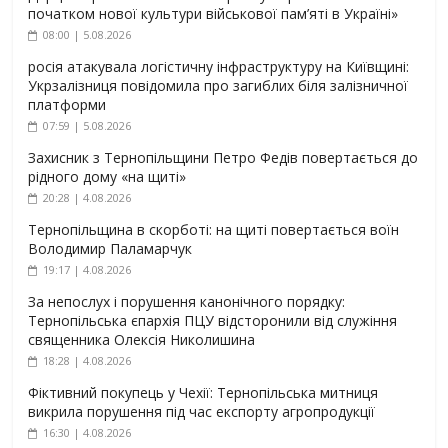
початком нової культури військової пам’яті в Україні»
08:00 | 5.08.2026
росія атакувала логістичну інфраструктуру на Київщині:
Укрзалізниця повідомила про загиблих біля залізничної
платформи
07:59 | 5.08.2026
Захисник з Тернопільщини Петро Федів повертається до
рідного дому «на щиті»
20:28 | 4.08.2026
Тернопільщина в скорботі: на щиті повертається воїн
Володимир Паламарчук
19:17 | 4.08.2026
За непослух і порушення канонічного порядку:
Тернопільська єпархія ПЦУ відсторонили від служіння
священника Олексія Николишина
18:28 | 4.08.2026
Фіктивний покупець у Чехії: Тернопільська митниця
викрила порушення під час експорту агропродукції
16:30 | 4.08.2026