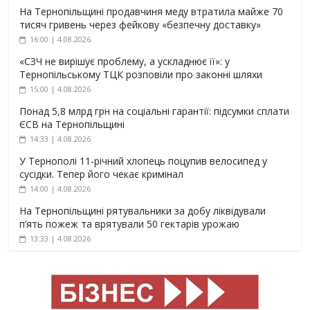
На Тернопільщині продавчиня меду втратила майже 70
тисяч гривень через фейкову «безпечну доставку»
16:00 | 4.08.2026
«СЗЧ не вирішує проблему, а ускладнює її»: у
Тернопільському ТЦК розповіли про законні шляхи
15:00 | 4.08.2026
Понад 5,8 млрд грн на соціальні гарантії: підсумки сплати
ЄСВ на Тернопільщині
14:33 | 4.08.2026
У Тернополі 11-річний хлопець поцупив велосипед у
сусідки. Тепер його чекає кримінал
14:00 | 4.08.2026
На Тернопільщині рятувальники за добу ліквідували
п’ять пожеж та врятували 50 гектарів урожаю
13:33 | 4.08.2026