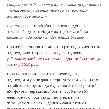
піклування, осіб з інвалідністю, а також вступників із
тимчасово окупованих територій і територій
активних бойових дій.
Окремо право на обовʼязкове переведення на
вакантні бюджетні місця мають
діти загиблих
(померлих) Захисників і Захисниць України.
Повний перелік пільгових категорій та документів, які
підтверджують право на спеціальні умови,
у
Порядку прийому на навчання для здобуття вищої
освіти у 2026 році
.
Щоб скористатися пільгою, її необхідно
підтвердити
до подання першої заяви
. Для цього
потрібно звернутися до будь-якого закладу вищої
або фахової передвищої освіти (особисто або
електронною поштою для вступників, які
перебувають на ТОТ), де приймальна комісія
перевірить документи і внесе відповідну інформацію