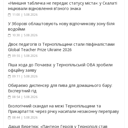
«Нинішня табличка не передає статусу міста»: у Скалаті
ініціювали відновлення в’їзного знака
11:00 | 5.08.2026
У Зборові облаштовують нову відпочинкову зону біля
водойми
10:30 | 5.08.2026
Двоє педагогів із Тернопільщини стали півфіналістами
Global Teacher Prize Ukraine 2026
09:55 | 5.08.2026
Піша хода до Почаєва: у Тернопільській ОВА зробили
офіційну заяву
09:11 | 5.08.2026
Обираємо диспенсер для пива для домашнього бару:
Експертний гід
08:54 | 5.08.2026
Екологічний скандал на межі Тернопільщини та
Прикарпаття: через річку насипали незаконну переправу
08:44 | 5.08.2026
Дарця Веретюк: «Пантеон Героїв у Тернополі став