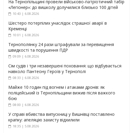
На Тернопільщині провели військово-патріотичний табір
«Легіонер»: до вишколу долучилися близько 100 дітей
10:43 | 6.08.2026
Шестеро потерпілих унаслідок страшної аварії в
Кременці
10:01 | 6.08.2026
Тернополянку 24 рази штрафували за перевищення
швидкості та порушення ПДР
09:09 | 6.08.2026
Сім судів і три незавершені поховання: що відбувається
навколо Пантеону Героїв у Тернополі
08:33 | 6.08.2026
Майже 10 годин під вогнем і атаками дронів: як
поліцейський із Тернопільщини вижив після важкого
бою
08:00 | 6.08.2026
У справі вбивства випускниці у Вишнівці поставлено
крапку: апеляцію захисту відхилили
18:35 | 5.08.2026