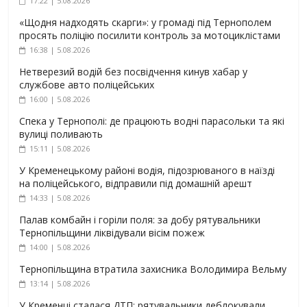
17:22 | 5.08.2026
«Щодня надходять скарги»: у громаді під Тернополем
просять поліцію посилити контроль за мотоциклістами
16:38 | 5.08.2026
Нетверезий водій без посвідчення кинув хабар у
службове авто поліцейських
16:00 | 5.08.2026
Спека у Тернополі: де працюють водні парасольки та які
вулиці поливають
15:11 | 5.08.2026
У Кременецькому районі водія, підозрюваного в наїзді
на поліцейського, відправили під домашній арешт
14:33 | 5.08.2026
Палав комбайн і горіли поля: за добу рятувальники
Тернопільщини ліквідували вісім пожеж
14:00 | 5.08.2026
Тернопільщина втратила захисника Володимира Вельму
13:14 | 5.08.2026
У Кременці сталася ДТП: рятувальники деблокували