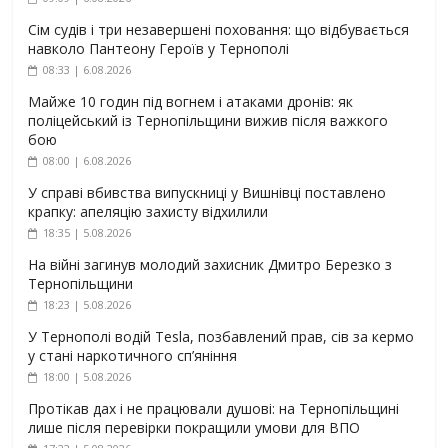
Сім судів і три незавершені поховання: що відбувається
навколо Пантеону Героїв у Тернополі
08:33 | 6.08.2026
Майже 10 годин під вогнем і атаками дронів: як
поліцейський із Тернопільщини вижив після важкого
бою
08:00 | 6.08.2026
У справі вбивства випускниці у Вишнівці поставлено
крапку: апеляцію захисту відхилили
18:35 | 5.08.2026
На війні загинув молодий захисник Дмитро Березко з
Тернопільщини
18:23 | 5.08.2026
У Тернополі водій Tesla, позбавлений прав, сів за кермо
у стані наркотичного сп’яніння
18:00 | 5.08.2026
Протікав дах і не працювали душові: на Тернопільщині
лише після перевірки покращили умови для ВПО