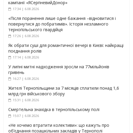
кампанії «ЯСерпневийДонор»
17:34 | 6.08.2026
«Після поранення лише одне бажання –відновитися і
повернутися до побратимів». Історія незламного
тернопільського гвардійця
17:26 | 6.08.2026
Як обрати суші для романтичної вечері в Києві: найкращі
поєднання ролів
17:14 | 6.08.2026
У липні митні надходження зросли на 77мільйонів
гривень
16:27 | 6.08.2026
Жителі Тернопільщини за 7 місяців сплатили понад 1,6
млрд грн військового збору
15:31 | 6.08.2026
Смертельна знахідка в тернопільському полі
15:07 | 6.08.2026
«Не хочемо втратити колективи»: що кажуть про
об’єднання позашкільних закладів у Тернополі