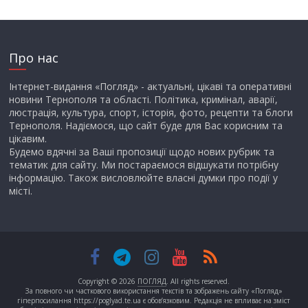
Про нас
Інтернет-видання «Погляд» - актуальні, цікаві та оперативні
новини Тернополя та області. Політика, кримінал, аварії,
люстрація, культура, спорт, історія, фото, рецепти та блоги
Тернополя. Надіємося, що сайт буде для Вас корисним та
цікавим.
Будемо вдячні за Ваші пропозиції щодо нових рубрик та
тематик для сайту. Ми постараємося відшукати потрібну
інформацію. Також висловлюйте власні думки про події у
місті.
Copyright © 2026
ПОГЛЯД
. All rights reserved.
За повного чи часткового використання текстів та зображень сайту «Погляд»
гіперпосилання https://poglyad.te.ua є обов’язковим. Редакція не впливає на зміст