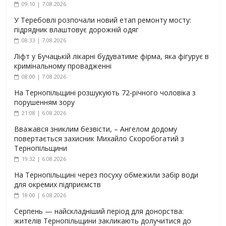
09:10 | 7.08.2026
У Теребовлі розпочали новий етап ремонту мосту:
підрядник влаштовує дорожній одяг
08:33 | 7.08.2026
Ліфт у Бучацькій лікарні будуватиме фірма, яка фігурує в
кримінальному провадженні
08:00 | 7.08.2026
На Тернопільщині розшукують 72-річного чоловіка з
порушенням зору
21:08 | 6.08.2026
Вважався зниклим безвісти, – Ангелом додому
повертається захисник Михайло Скоробогатий з
Тернопільщини
19:32 | 6.08.2026
На Тернопільщині через посуху обмежили забір води
для окремих підприємств
18:00 | 6.08.2026
Серпень — найскладніший період для донорства:
жителів Тернопільщини закликають долучитися до