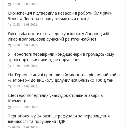
13:00 | 6.08.2026
Екоінспекція підтвердила незаконні роботи біля річки
Золота Липа: за справу візьметься поліція
12:33 | 6.08.2026
Якісна діагностика стає доступнішою: у Лановецькій
лікарні запрацював сучасний рентген-кабінет
12:00 | 6.08.2026
У Тернополі перевірили кондиціонери в громадському
транспорті: виявили одне порушення
11:30 | 6.08.2026
На Тернопільщині провели військово-патріотичний табір
«Легіонер»: до вишколу долучилися близько 100 дітей
10:43 | 6.08.2026
Шестеро потерпілих унаслідок страшної аварії в
Кременці
10:01 | 6.08.2026
Тернополянку 24 рази штрафували за перевищення
швидкості та порушення ПДР
09:09 | 6.08.2026