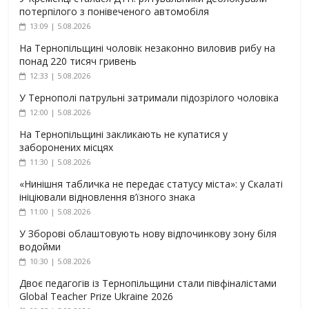
потерпілого з понівеченого автомобіля
13:09 | 5.08.2026
На Тернопільщині чоловік незаконно виловив рибу на
понад 220 тисяч гривень
12:33 | 5.08.2026
У Тернополі патрульні затримали підозрілого чоловіка
12:00 | 5.08.2026
На Тернопільщині закликають не купатися у
заборонених місцях
11:30 | 5.08.2026
«Нинішня табличка не передає статусу міста»: у Скалаті
ініціювали відновлення в’їзного знака
11:00 | 5.08.2026
У Зборові облаштовують нову відпочинкову зону біля
водойми
10:30 | 5.08.2026
Двоє педагогів із Тернопільщини стали півфіналістами
Global Teacher Prize Ukraine 2026