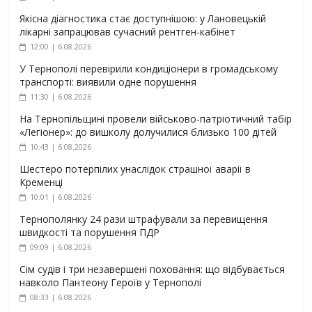
Якісна діагностика стає доступнішою: у Лановецькій
лікарні запрацював сучасний рентген-кабінет
12:00 | 6.08.2026
У Тернополі перевірили кондиціонери в громадському
транспорті: виявили одне порушення
11:30 | 6.08.2026
На Тернопільщині провели військово-патріотичний табір
«Легіонер»: до вишколу долучилися близько 100 дітей
10:43 | 6.08.2026
Шестеро потерпілих унаслідок страшної аварії в
Кременці
10:01 | 6.08.2026
Тернополянку 24 рази штрафували за перевищення
швидкості та порушення ПДР
09:09 | 6.08.2026
Сім судів і три незавершені поховання: що відбувається
навколо Пантеону Героїв у Тернополі
08:33 | 6.08.2026