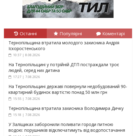
Останні
Популярні
Коментарі
Тернопільщина втратила молодого захисника Андрія
Іскоростенського
10:37 | 8.08.2026
На Тернопільщині у потрійній ДТП постраждали троє
людей, серед них дитина
17:27 | 7.08.2026
На Тернопільщині державі повернули недобудований 90-
квартирний будинок вартістю понад 50 млн грн
15:55 | 7.08.2026
Тернопільщина втратила захисника Володимира Дичку
15:18 | 7.08.2026
У Заліщиках заборонили поливати городи питною
водою: порушників відключатимуть від водопостачання