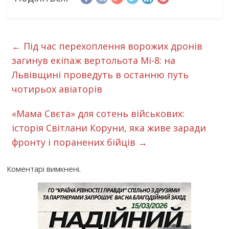
←
Під час перехоплення ворожих дронів
загинув екіпаж вертольота Мі-8: на
Львівщині проведуть в останню путь
чотирьох авіаторів
«Мама Свєта» для сотень військових:
історія Світлани Коруни, яка живе заради
фронту і поранених бійців
→
Коментарі вимкнені.