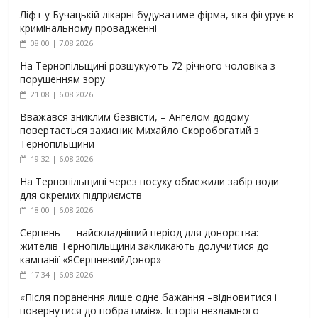
Ліфт у Бучацькій лікарні будуватиме фірма, яка фігурує в
кримінальному провадженні
08:00 | 7.08.2026
На Тернопільщині розшукують 72-річного чоловіка з
порушенням зору
21:08 | 6.08.2026
Вважався зниклим безвісти, – Ангелом додому
повертається захисник Михайло Скоробогатий з
Тернопільщини
19:32 | 6.08.2026
На Тернопільщині через посуху обмежили забір води
для окремих підприємств
18:00 | 6.08.2026
Серпень — найскладніший період для донорства:
жителів Тернопільщини закликають долучитися до
кампанії «ЯСерпневийДонор»
17:34 | 6.08.2026
«Після поранення лише одне бажання –відновитися і
повернутися до побратимів». Історія незламного