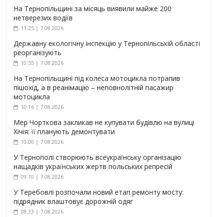
На Тернопільщині за місяць виявили майже 200
нетверезих водіїв
11:25 | 7.08.2026
Державну екологічну інспекцію у Тернопільській області
реорганізують
10:55 | 7.08.2026
На Тернопільщині під колеса мотоцикла потрапив
пішохід, а в реанімацію – неповнолітній пасажир
мотоцикла
10:16 | 7.08.2026
Мер Чорткова закликав не купувати будівлю на вулиці
Хічія: її планують демонтувати
10:00 | 7.08.2026
У Тернополі створюють всеукраїнську організацію
нащадків українських жертв польських репресій
09:10 | 7.08.2026
У Теребовлі розпочали новий етап ремонту мосту:
підрядник влаштовує дорожній одяг
08:33 | 7.08.2026