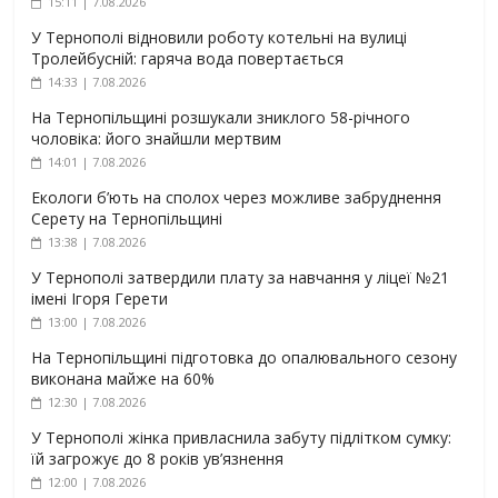
15:11 | 7.08.2026
У Тернополі відновили роботу котельні на вулиці
Тролейбусній: гаряча вода повертається
14:33 | 7.08.2026
На Тернопільщині розшукали зниклого 58-річного
чоловіка: його знайшли мертвим
14:01 | 7.08.2026
Екологи б’ють на сполох через можливе забруднення
Серету на Тернопільщині
13:38 | 7.08.2026
У Тернополі затвердили плату за навчання у ліцеї №21
імені Ігоря Герети
13:00 | 7.08.2026
На Тернопільщині підготовка до опалювального сезону
виконана майже на 60%
12:30 | 7.08.2026
У Тернополі жінка привласнила забуту підлітком сумку:
їй загрожує до 8 років ув’язнення
12:00 | 7.08.2026