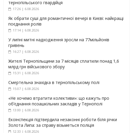
тернопільського гвардійця
17:26 | 6.08.2026
Як обрати суші для романтичної вечері в Києві: найкращі
поєднання ролів
17:14 | 6.08.2026
У липні митні надходження зросли на 77мільйонів
гривень
16:27 | 6.08.2026
Жителі Тернопільщини за 7 місяців сплатили понад 1,6
млрд грн військового збору
15:31 | 6.08.2026
Смертельна знахідка в тернопільському полі
15:07 | 6.08.2026
«Не хочемо втратити колективи»: що кажуть про
об’єднання позашкільних закладів у Тернополі
13:00 | 6.08.2026
Екоінспекція підтвердила незаконні роботи біля річки
Золота Липа: за справу візьметься поліція
12:33 | 6.08.2026