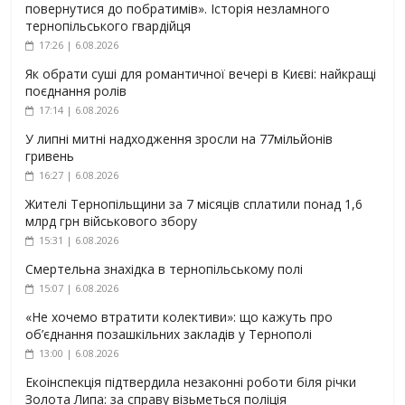
повернутися до побратимів». Історія незламного
тернопільського гвардійця
17:26 | 6.08.2026
Як обрати суші для романтичної вечері в Києві: найкращі
поєднання ролів
17:14 | 6.08.2026
У липні митні надходження зросли на 77мільйонів
гривень
16:27 | 6.08.2026
Жителі Тернопільщини за 7 місяців сплатили понад 1,6
млрд грн військового збору
15:31 | 6.08.2026
Смертельна знахідка в тернопільському полі
15:07 | 6.08.2026
«Не хочемо втратити колективи»: що кажуть про
об’єднання позашкільних закладів у Тернополі
13:00 | 6.08.2026
Екоінспекція підтвердила незаконні роботи біля річки
Золота Липа: за справу візьметься поліція