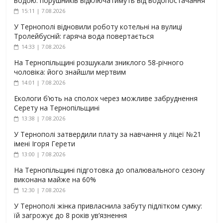
водою: порушників відключатимуть від водопостачання
15:11 | 7.08.2026
У Тернополі відновили роботу котельні на вулиці
Тролейбусній: гаряча вода повертається
14:33 | 7.08.2026
На Тернопільщині розшукали зниклого 58-річного
чоловіка: його знайшли мертвим
14:01 | 7.08.2026
Екологи б’ють на сполох через можливе забруднення
Серету на Тернопільщині
13:38 | 7.08.2026
У Тернополі затвердили плату за навчання у ліцеї №21
імені Ігоря Герети
13:00 | 7.08.2026
На Тернопільщині підготовка до опалювального сезону
виконана майже на 60%
12:30 | 7.08.2026
У Тернополі жінка привласнила забуту підлітком сумку:
їй загрожує до 8 років ув’язнення