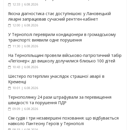
12:33 | 6.08.2026
Якісна діагностика стає доступнішою: у Лановецькій
лікарні запрацював сучасний рентген-кабінет
12:00 | 6.08.2026
У Тернополі перевірили кондиціонери в громадському
транспорті: виявили одне порушення
11:30 | 6.08.2026
На Тернопільщині провели військово-патріотичний табір
«Легіонер»: до вишколу долучилися близько 100 дітей
10:43 | 6.08.2026
Шестеро потерпілих унаслідок страшної аварії в
Кременці
10:01 | 6.08.2026
Тернополянку 24 рази штрафували за перевищення
швидкості та порушення ПДР
09:09 | 6.08.2026
Сім судів і три незавершені поховання: що відбувається
навколо Пантеону Героїв у Тернополі
08:33 | 6.08.2026