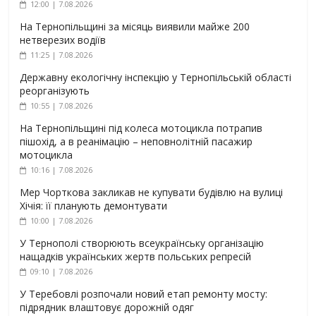
12:00 | 7.08.2026
На Тернопільщині за місяць виявили майже 200
нетверезих водіїв
11:25 | 7.08.2026
Державну екологічну інспекцію у Тернопільській області
реорганізують
10:55 | 7.08.2026
На Тернопільщині під колеса мотоцикла потрапив
пішохід, а в реанімацію – неповнолітній пасажир
мотоцикла
10:16 | 7.08.2026
Мер Чорткова закликав не купувати будівлю на вулиці
Хічія: її планують демонтувати
10:00 | 7.08.2026
У Тернополі створюють всеукраїнську організацію
нащадків українських жертв польських репресій
09:10 | 7.08.2026
У Теребовлі розпочали новий етап ремонту мосту:
підрядник влаштовує дорожній одяг