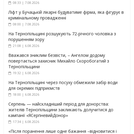
08:33 | 7.08.2026
Ліфт у Бучацькій лікарні будуватиме фірма, яка фігурує в
кримінальному провадженні
08:00 | 7.08.2026
На Тернопільщині розшукують 72-річного чоловіка з
порушенням зору
21:08 | 6.08.2026
Вважався зниклим безвісти, – Ангелом додому
повертається захисник Михайло Скоробогатий з
Тернопільщини
19:32 | 6.08.2026
На Тернопільщині через посуху обмежили забір води
для окремих підприємств
18:00 | 6.08.2026
Серпень — найскладніший період для донорства:
жителів Тернопільщини закликають долучитися до
кампанії «ЯСерпневийДонор»
17:34 | 6.08.2026
«Після поранення лише одне бажання –відновитися і