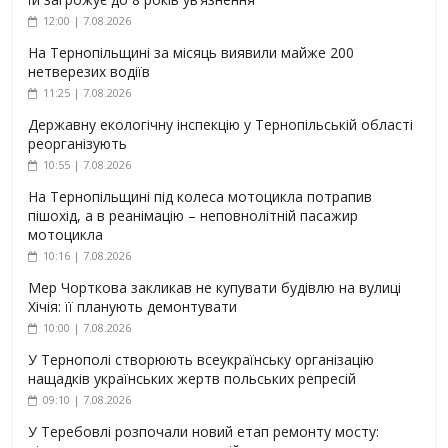
12:00 | 7.08.2026
На Тернопільщині за місяць виявили майже 200
нетверезих водіїв
11:25 | 7.08.2026
Державну екологічну інспекцію у Тернопільській області
реорганізують
10:55 | 7.08.2026
На Тернопільщині під колеса мотоцикла потрапив
пішохід, а в реанімацію – неповнолітній пасажир
мотоцикла
10:16 | 7.08.2026
Мер Чорткова закликав не купувати будівлю на вулиці
Хічія: її планують демонтувати
10:00 | 7.08.2026
У Тернополі створюють всеукраїнську організацію
нащадків українських жертв польських репресій
09:10 | 7.08.2026
У Теребовлі розпочали новий етап ремонту мосту: