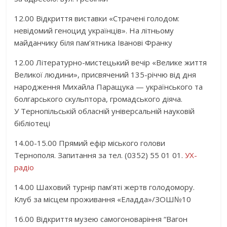
12.00 Відкриття виставки «Страчені голодом:
невідомий геноцид українців». На літньому
майданчику біля пам’ятника Іванові Франку
12.00 Літературно-мистецький вечір «Велике життя
Великої людини», присвячений 135-річчю від дня
народження Михайла Паращука — українського та
болгарського скульптора, громадського діяча.
У Тернопільській обласній універсальній науковій
бібліотеці
14.00-15.00 Прямий ефір міського голови
Тернополя. Запитання за тел. (0352) 55 01 01.
УХ-
радіо
14.00 Шаховий турнір пам’яті жертв голодомору.
Клуб за місцем проживання «Еладда»/ЗОШ№10
16.00 Відкриття музею самогоноваріння “Вагон