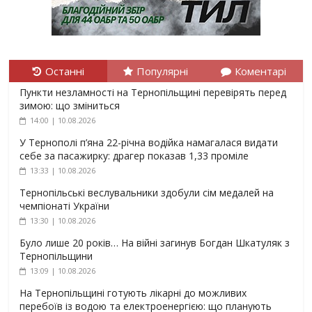
Останні
Популярні
Коментарі
Пункти незламності на Тернопільщині перевірять перед
зимою: що зміниться
14:00 | 10.08.2026
У Тернополі п’яна 22-річна водійка намагалася видати
себе за пасажирку: драгер показав 1,33 проміле
13:33 | 10.08.2026
Тернопільські веслувальники здобули сім медалей на
чемпіонаті України
13:30 | 10.08.2026
Було лише 20 років… На війні загинув Богдан Шкатуляк з
Тернопільщини
13:09 | 10.08.2026
На Тернопільщині готують лікарні до можливих
перебоїв із водою та електроенергією: що планують