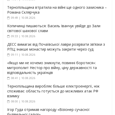
Тернопільщина втратила на війні ще одного захисника –
Романа Склярчука
09:49 | 10.08.2026
Копичинці пишаються: Василь Іванчук увійде до Зали
світової шахової слави
09:33 | 10.08.2026
ДЕСС вимагає від Почаївської лаври розірвати зв’язки з
РПЦ: інакше монастир можуть закрити через суд
09:11 | 10.08.2026
«Якщо ми не хочемо зникнути, повинні боротися»:
митрополит Нестор про війну, ціну державності та
відповідальність українців
08:41 | 10.08.2026
Тернопільщина виробляє більше електроенергії, ніж
споживає: область готується до можливих атак РФ
взимку
08:00 | 10.08.2026
Ігор Гуда отримав нагороду «Візіонер сучасної
будівельної галузі»