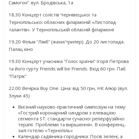
Самогон”. вул. Бродівська, 1а
18.30 Концерт солістів Чернівецької та
Тернопільської обласних філармоній «Листопад
талантів». У Тернопільській обласній філармонії
19.20 Фільм “Лімб” (жахи/трилер). До 20 листопада.
Палац кіно
19.30 Концерт учасника “Голос країни” Ігоря Петрова
та його гурту Friends will be Friends. Вхід 60 грн. Паб
“Патрік”
22.00 Вечірка Buy One. Ціна: від 50 грн, НК Алюр (вул.
Злуки 45)
Виїзний науково-практичний симпозіум на тему:
«Гострий коронарний синдром з елевацією
сегмента ST: стандарти сучасної реперфузійної
терапії. Проблеми та вирішення». В конференц-
залі готелю «Тернопіль»
Календар садівника-городника: Посів зелені, а