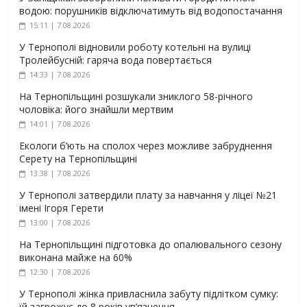
водою: порушників відключатимуть від водопостачання
15:11 | 7.08.2026
У Тернополі відновили роботу котельні на вулиці
Тролейбусній: гаряча вода повертається
14:33 | 7.08.2026
На Тернопільщині розшукали зниклого 58-річного
чоловіка: його знайшли мертвим
14:01 | 7.08.2026
Екологи б’ють на сполох через можливе забруднення
Серету на Тернопільщині
13:38 | 7.08.2026
У Тернополі затвердили плату за навчання у ліцеї №21
імені Ігоря Герети
13:00 | 7.08.2026
На Тернопільщині підготовка до опалювального сезону
виконана майже на 60%
12:30 | 7.08.2026
У Тернополі жінка привласнила забуту підлітком сумку:
їй загрожує до 8 років ув’язнення