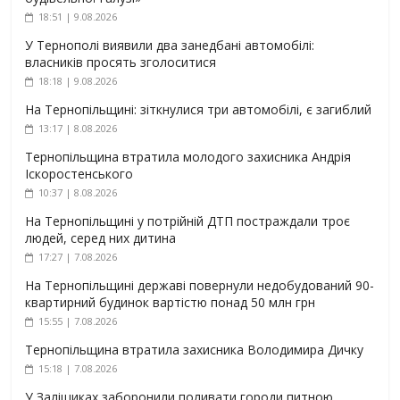
18:51 | 9.08.2026
У Тернополі виявили два занедбані автомобілі:
власників просять зголоситися
18:18 | 9.08.2026
На Тернопільщині: зіткнулися три автомобілі, є загиблий
13:17 | 8.08.2026
Тернопільщина втратила молодого захисника Андрія
Іскоростенського
10:37 | 8.08.2026
На Тернопільщині у потрійній ДТП постраждали троє
людей, серед них дитина
17:27 | 7.08.2026
На Тернопільщині державі повернули недобудований 90-
квартирний будинок вартістю понад 50 млн грн
15:55 | 7.08.2026
Тернопільщина втратила захисника Володимира Дичку
15:18 | 7.08.2026
У Заліщиках заборонили поливати городи питною