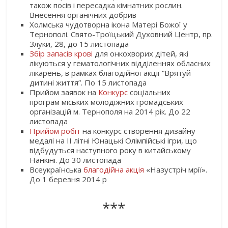
також посів і пересадка кімнатних рослин.
Внесення органічних добрив
Холмська чудотворна ікона Матері Божої у
Тернополі. Свято-Троїцький Духовний Центр, пр.
Злуки, 28, до 15 листопада
Збір запасів крові
для онкохворих дітей, які
лікуються у гематологічних відділеннях обласних
лікарень, в рамках благодійної акції “Врятуй
дитині життя”. По 15 листопада
Прийом заявок на
Конкурс
соціальних
програм міських молодіжних громадських
організацій м. Тернополя на 2014 рік. До 22
листопада
Прийом робіт
на конкурс створення дизайну
медалі на ІІ літні Юнацькі Олімпійські ігри, що
відбудуться наступного року в китайському
Нанкіні. До 30 листопада
Всеукраїнська
благодійна акція
«Назустріч мрії».
До 1 березня 2014 р
***