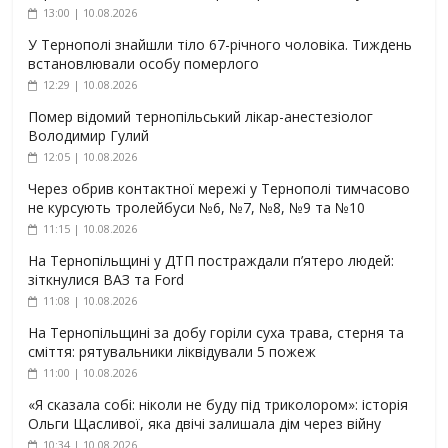
13:00 | 10.08.2026
У Тернополі знайшли тіло 67-річного чоловіка. Тиждень
встановлювали особу померлого
12:29 | 10.08.2026
Помер відомий тернопільський лікар-анестезіолог
Володимир Гулий
12:05 | 10.08.2026
Через обрив контактної мережі у Тернополі тимчасово
не курсують тролейбуси №6, №7, №8, №9 та №10
11:15 | 10.08.2026
На Тернопільщині у ДТП постраждали п’ятеро людей:
зіткнулися ВАЗ та Ford
11:08 | 10.08.2026
На Тернопільщині за добу горіли суха трава, стерня та
сміття: рятувальники ліквідували 5 пожеж
11:00 | 10.08.2026
«Я сказала собі: ніколи не буду під триколором»: історія
Ольги Щасливої, яка двічі залишала дім через війну
10:34 | 10.08.2026