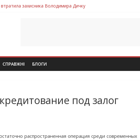
 втратила захисника Володимира Дичку
лим безвісти, – Ангелом додому повертається захисник Михайло
ув молодий захисник Дмитро Березко з Тернопільщини
 втратила захисника Володимира Вельму
втратила молодого захисника Андрія Іскоростенського
СПРАВЖНІ
БЛОГИ
кредитование под залог
достаточно распространенная операция среди современных