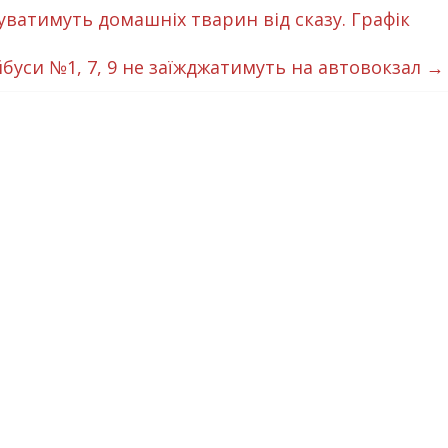
ватимуть домашніх тварин від сказу. Графік
буси №1, 7, 9 не заїжджатимуть на автовокзал
→