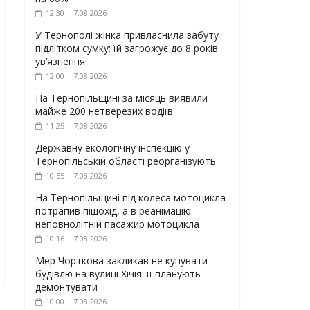
12:30 | 7.08.2026
У Тернополі жінка привласнила забуту
підлітком сумку: їй загрожує до 8 років
ув’язнення
12:00 | 7.08.2026
На Тернопільщині за місяць виявили
майже 200 нетверезих водіїв
11:25 | 7.08.2026
Державну екологічну інспекцію у
Тернопільській області реорганізують
10:55 | 7.08.2026
На Тернопільщині під колеса мотоцикла
потрапив пішохід, а в реанімацію –
неповнолітній пасажир мотоцикла
10:16 | 7.08.2026
Мер Чорткова закликав не купувати
будівлю на вулиці Хічія: її планують
демонтувати
10:00 | 7.08.2026