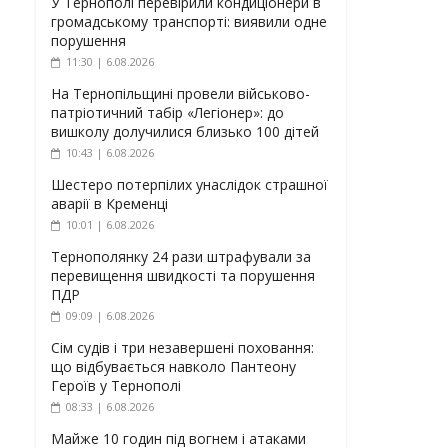
У Тернополі перевірили кондиціонери в
громадському транспорті: виявили одне
порушення
11:30 | 6.08.2026
На Тернопільщині провели військово-
патріотичний табір «Легіонер»: до
вишколу долучилися близько 100 дітей
10:43 | 6.08.2026
Шестеро потерпілих унаслідок страшної
аварії в Кременці
10:01 | 6.08.2026
Тернополянку 24 рази штрафували за
перевищення швидкості та порушення
ПДР
09:09 | 6.08.2026
Сім судів і три незавершені поховання:
що відбувається навколо Пантеону
Героїв у Тернополі
08:33 | 6.08.2026
Майже 10 годин під вогнем і атаками