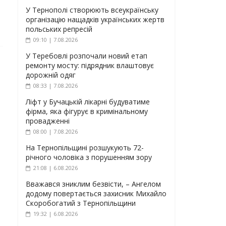
У Тернополі створюють всеукраїнську
організацію нащадків українських жертв
польських репресій
09:10 | 7.08.2026
У Теребовлі розпочали новий етап
ремонту мосту: підрядник влаштовує
дорожній одяг
08:33 | 7.08.2026
Ліфт у Бучацькій лікарні будуватиме
фірма, яка фігурує в кримінальному
провадженні
08:00 | 7.08.2026
На Тернопільщині розшукують 72-
річного чоловіка з порушенням зору
21:08 | 6.08.2026
Вважався зниклим безвісти, – Ангелом
додому повертається захисник Михайло
Скоробогатий з Тернопільщини
19:32 | 6.08.2026