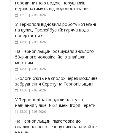
городи питною водою: порушників
відключатимуть від водопостачання
15:11 | 7.08.2026
У Тернополі відновили роботу котельні
на вулиці Тролейбусній: гаряча вода
повертається
14:33 | 7.08.2026
На Тернопільщині розшукали зниклого
58-річного чоловіка: його знайшли
мертвим
14:01 | 7.08.2026
Екологи б’ють на сполох через можливе
забруднення Серету на Тернопільщині
13:38 | 7.08.2026
У Тернополі затвердили плату за
навчання у ліцеї №21 імені Ігоря Герети
13:00 | 7.08.2026
На Тернопільщині підготовка до
опалювального сезону виконана майже
на 60%