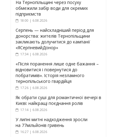
На Тернопільщині через посуху
обмежили забір води для окремих
підприємств
18:00 | 6.08.2026
Серпень — найскладніший період для
донорства: жителів Тернопільщини
закликають долучитися до кампанії
«ЯСерпневийДонор»
17:34 | 6.08.2026
«Після поранення лише одне бажання –
відновитися і повернутися до
побратимів». Історія незламного
тернопільського гвардійця
17:26 | 6.08.2026
Як обрати суші для романтичної вечері в
Києві: найкращі поєднання ролів
17:14 | 6.08.2026
У липні митні надходження зросли
на 77мільйонів гривень
16:27 | 6.08.2026