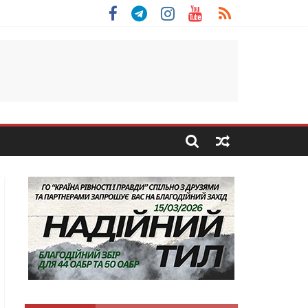
 Скоробогатий з Тернопільщини