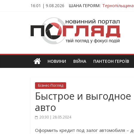
Skip
16:01 | 9.08.2026
ШАНА ГЕРОЯМ:
Тернопільщина
to
Вважався зник
content
ПОГЛЯД
На війні загин
Тернопільщина
Тернопільщина 
Новини
Тернополя.
Тернопільські
новини
НОВИНИ
ВІЙНА
ПАНТЕОН ГЕРОЇВ
та
події
Бізнес-Погляд
Быстрое и выгодное 
авто
20:30 | 28.05.2024
Оформить кредит под залог автомобиля – 