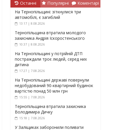
Останні
Популярні
Коментарі
На Тернопільщині: зіткнулися три
автомобілі, є загиблий
13:17 | 8.08.2026
Тернопільщина втратила молодого
захисника Андрія Іскоростенського
10:37 | 8.08.2026
На Тернопільщині у потрійній ДТП
постраждали троє людей, серед них
дитина
17:27 | 7.08.2026
На Тернопільщині державі повернули
недобудований 90-квартирний будинок
вартістю понад 50 млн грн
15:55 | 7.08.2026
Тернопільщина втратила захисника
Володимира Дичку
15:18 | 7.08.2026
У Заліщиках заборонили поливати