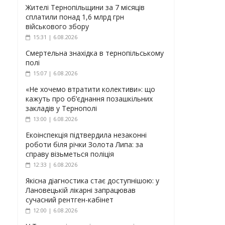
Жителі Тернопільщини за 7 місяців
сплатили понад 1,6 млрд грн
військового збору
15:31 | 6.08.2026
Смертельна знахідка в тернопільському
полі
15:07 | 6.08.2026
«Не хочемо втратити колективи»: що
кажуть про об’єднання позашкільних
закладів у Тернополі
13:00 | 6.08.2026
Екоінспекція підтвердила незаконні
роботи біля річки Золота Липа: за
справу візьметься поліція
12:33 | 6.08.2026
Якісна діагностика стає доступнішою: у
Лановецькій лікарні запрацював
сучасний рентген-кабінет
12:00 | 6.08.2026