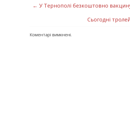
←
У Тернополі безкоштовно вакцину
Сьогодні тролей
Коментарі вимкнені.