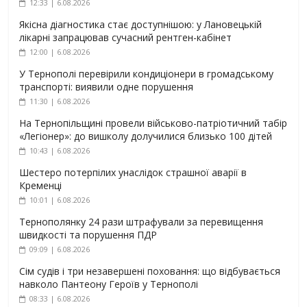
12:33 | 6.08.2026
Якісна діагностика стає доступнішою: у Лановецькій
лікарні запрацював сучасний рентген-кабінет
12:00 | 6.08.2026
У Тернополі перевірили кондиціонери в громадському
транспорті: виявили одне порушення
11:30 | 6.08.2026
На Тернопільщині провели військово-патріотичний табір
«Легіонер»: до вишколу долучилися близько 100 дітей
10:43 | 6.08.2026
Шестеро потерпілих унаслідок страшної аварії в
Кременці
10:01 | 6.08.2026
Тернополянку 24 рази штрафували за перевищення
швидкості та порушення ПДР
09:09 | 6.08.2026
Сім судів і три незавершені поховання: що відбувається
навколо Пантеону Героїв у Тернополі
08:33 | 6.08.2026