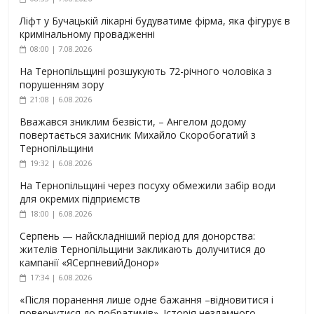
Ліфт у Бучацькій лікарні будуватиме фірма, яка фігурує в
кримінальному провадженні
08:00 | 7.08.2026
На Тернопільщині розшукують 72-річного чоловіка з
порушенням зору
21:08 | 6.08.2026
Вважався зниклим безвісти, – Ангелом додому
повертається захисник Михайло Скоробогатий з
Тернопільщини
19:32 | 6.08.2026
На Тернопільщині через посуху обмежили забір води
для окремих підприємств
18:00 | 6.08.2026
Серпень — найскладніший період для донорства:
жителів Тернопільщини закликають долучитися до
кампанії «ЯСерпневийДонор»
17:34 | 6.08.2026
«Після поранення лише одне бажання –відновитися і
повернутися до побратимів». Історія незламного