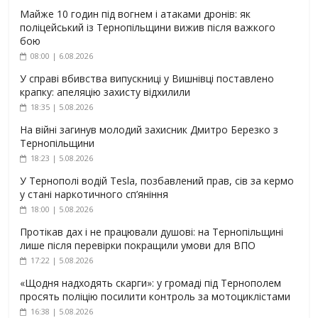
Майже 10 годин під вогнем і атаками дронів: як
поліцейський із Тернопільщини вижив після важкого
бою
08:00 | 6.08.2026
У справі вбивства випускниці у Вишнівці поставлено
крапку: апеляцію захисту відхилили
18:35 | 5.08.2026
На війні загинув молодий захисник Дмитро Березко з
Тернопільщини
18:23 | 5.08.2026
У Тернополі водій Tesla, позбавлений прав, сів за кермо
у стані наркотичного сп’яніння
18:00 | 5.08.2026
Протікав дах і не працювали душові: на Тернопільщині
лише після перевірки покращили умови для ВПО
17:22 | 5.08.2026
«Щодня надходять скарги»: у громаді під Тернополем
просять поліцію посилити контроль за мотоциклістами
16:38 | 5.08.2026