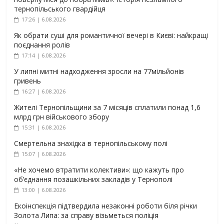
тернопільського гвардійця
17:26 | 6.08.2026
Як обрати суші для романтичної вечері в Києві: найкращі
поєднання ролів
17:14 | 6.08.2026
У липні митні надходження зросли на 77мільйонів
гривень
16:27 | 6.08.2026
Жителі Тернопільщини за 7 місяців сплатили понад 1,6
млрд грн військового збору
15:31 | 6.08.2026
Смертельна знахідка в тернопільському полі
15:07 | 6.08.2026
«Не хочемо втратити колективи»: що кажуть про
об’єднання позашкільних закладів у Тернополі
13:00 | 6.08.2026
Екоінспекція підтвердила незаконні роботи біля річки
Золота Липа: за справу візьметься поліція