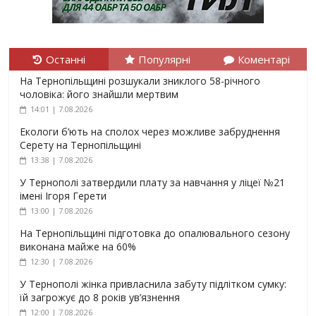
Останні
Популярні
Коментарі
На Тернопільщині розшукали зниклого 58-річного
чоловіка: його знайшли мертвим
14:01 | 7.08.2026
Екологи б’ють на сполох через можливе забруднення
Серету на Тернопільщині
13:38 | 7.08.2026
У Тернополі затвердили плату за навчання у ліцеї №21
імені Ігоря Герети
13:00 | 7.08.2026
На Тернопільщині підготовка до опалювального сезону
виконана майже на 60%
12:30 | 7.08.2026
У Тернополі жінка привласнила забуту підлітком сумку:
їй загрожує до 8 років ув’язнення
12:00 | 7.08.2026