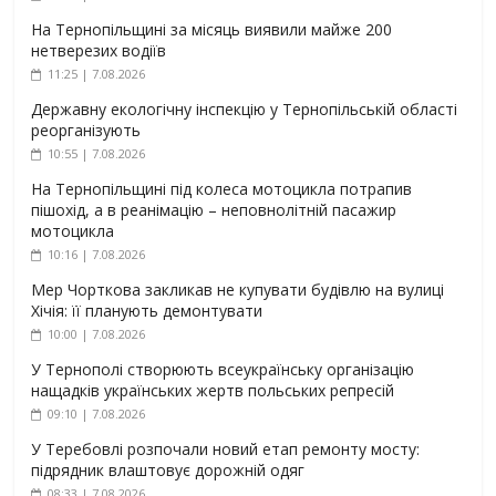
На Тернопільщині за місяць виявили майже 200
нетверезих водіїв
11:25 | 7.08.2026
Державну екологічну інспекцію у Тернопільській області
реорганізують
10:55 | 7.08.2026
На Тернопільщині під колеса мотоцикла потрапив
пішохід, а в реанімацію – неповнолітній пасажир
мотоцикла
10:16 | 7.08.2026
Мер Чорткова закликав не купувати будівлю на вулиці
Хічія: її планують демонтувати
10:00 | 7.08.2026
У Тернополі створюють всеукраїнську організацію
нащадків українських жертв польських репресій
09:10 | 7.08.2026
У Теребовлі розпочали новий етап ремонту мосту:
підрядник влаштовує дорожній одяг
08:33 | 7.08.2026