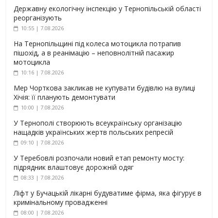
Державну екологічну інспекцію у Тернопільській області
реорганізують
10:55 | 7.08.2026
На Тернопільщині під колеса мотоцикла потрапив
пішохід, а в реанімацію – неповнолітній пасажир
мотоцикла
10:16 | 7.08.2026
Мер Чорткова закликав не купувати будівлю на вулиці
Хічія: її планують демонтувати
10:00 | 7.08.2026
У Тернополі створюють всеукраїнську організацію
нащадків українських жертв польських репресій
09:10 | 7.08.2026
У Теребовлі розпочали новий етап ремонту мосту:
підрядник влаштовує дорожній одяг
08:33 | 7.08.2026
Ліфт у Бучацькій лікарні будуватиме фірма, яка фігурує в
кримінальному провадженні
08:00 | 7.08.2026