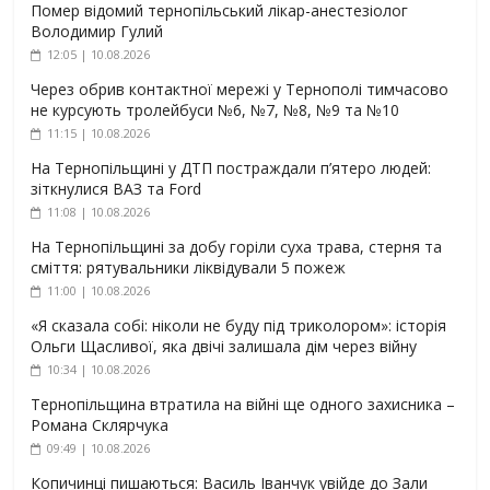
Помер відомий тернопільський лікар-анестезіолог
Володимир Гулий
12:05 | 10.08.2026
Через обрив контактної мережі у Тернополі тимчасово
не курсують тролейбуси №6, №7, №8, №9 та №10
11:15 | 10.08.2026
На Тернопільщині у ДТП постраждали п’ятеро людей:
зіткнулися ВАЗ та Ford
11:08 | 10.08.2026
На Тернопільщині за добу горіли суха трава, стерня та
сміття: рятувальники ліквідували 5 пожеж
11:00 | 10.08.2026
«Я сказала собі: ніколи не буду під триколором»: історія
Ольги Щасливої, яка двічі залишала дім через війну
10:34 | 10.08.2026
Тернопільщина втратила на війні ще одного захисника –
Романа Склярчука
09:49 | 10.08.2026
Копичинці пишаються: Василь Іванчук увійде до Зали