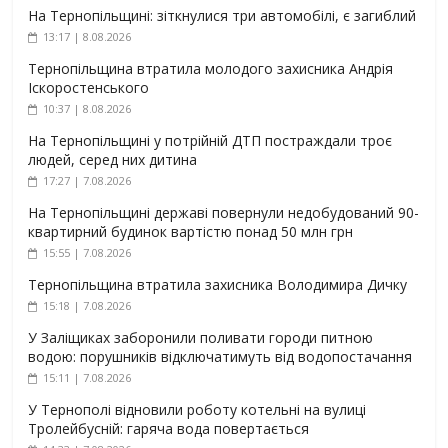
На Тернопільщині: зіткнулися три автомобілі, є загиблий
13:17 | 8.08.2026
Тернопільщина втратила молодого захисника Андрія
Іскоростенського
10:37 | 8.08.2026
На Тернопільщині у потрійній ДТП постраждали троє
людей, серед них дитина
17:27 | 7.08.2026
На Тернопільщині державі повернули недобудований 90-
квартирний будинок вартістю понад 50 млн грн
15:55 | 7.08.2026
Тернопільщина втратила захисника Володимира Дичку
15:18 | 7.08.2026
У Заліщиках заборонили поливати городи питною
водою: порушників відключатимуть від водопостачання
15:11 | 7.08.2026
У Тернополі відновили роботу котельні на вулиці
Тролейбусній: гаряча вода повертається