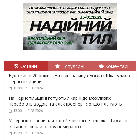
Останні
Популярні
Коментарі
Було лише 20 років… На війні загинув Богдан Шкатуляк з
Тернопільщини
13:09 | 10.08.2026
На Тернопільщині готують лікарні до можливих
перебоїв із водою та електроенергією: що планують
13:00 | 10.08.2026
У Тернополі знайшли тіло 67-річного чоловіка. Тиждень
встановлювали особу померлого
12:29 | 10.08.2026