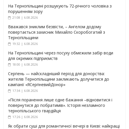
На Тернопільщині розшукують 72-річного чоловіка з
порушенням зору
21:08 | 6.08.2026
Вважався зниклим безвісти, – Ангелом додому
повертається захисник Михайло Скоробогатий з
Тернопільщини
19:32 | 6.08.2026
На Тернопільщині через посуху обмежили забір води
для окремих підприємств
18:00 | 6.08.2026
Серпень — найскладніший період для донорства:
жителів Тернопільщини закликають долучитися до
кампанії «ЯСерпневийДонор»
17:34 | 6.08.2026
«Після поранення лише одне бажання –відновитися і
повернутися до побратимів». Історія незламного
тернопільського гвардійця
17:26 | 6.08.2026
Як обрати суші для романтичної вечері в Києві: найкращі