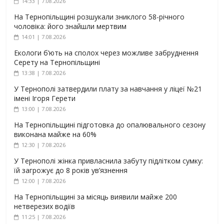
14:33 | 7.08.2026
На Тернопільщині розшукали зниклого 58-річного
чоловіка: його знайшли мертвим
14:01 | 7.08.2026
Екологи б’ють на сполох через можливе забруднення
Серету на Тернопільщині
13:38 | 7.08.2026
У Тернополі затвердили плату за навчання у ліцеї №21
імені Ігоря Герети
13:00 | 7.08.2026
На Тернопільщині підготовка до опалювального сезону
виконана майже на 60%
12:30 | 7.08.2026
У Тернополі жінка привласнила забуту підлітком сумку:
їй загрожує до 8 років ув’язнення
12:00 | 7.08.2026
На Тернопільщині за місяць виявили майже 200
нетверезих водіїв
11:25 | 7.08.2026