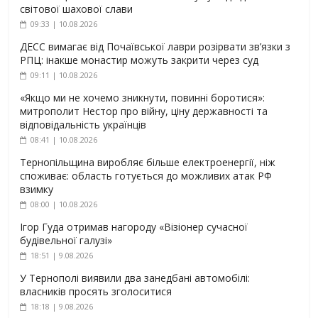
світової шахової слави
09:33 | 10.08.2026
ДЕСС вимагає від Почаївської лаври розірвати зв’язки з
РПЦ: інакше монастир можуть закрити через суд
09:11 | 10.08.2026
«Якщо ми не хочемо зникнути, повинні боротися»:
митрополит Нестор про війну, ціну державності та
відповідальність українців
08:41 | 10.08.2026
Тернопільщина виробляє більше електроенергії, ніж
споживає: область готується до можливих атак РФ
взимку
08:00 | 10.08.2026
Ігор Гуда отримав нагороду «Візіонер сучасної
будівельної галузі»
18:51 | 9.08.2026
У Тернополі виявили два занедбані автомобілі:
власників просять зголоситися
18:18 | 9.08.2026