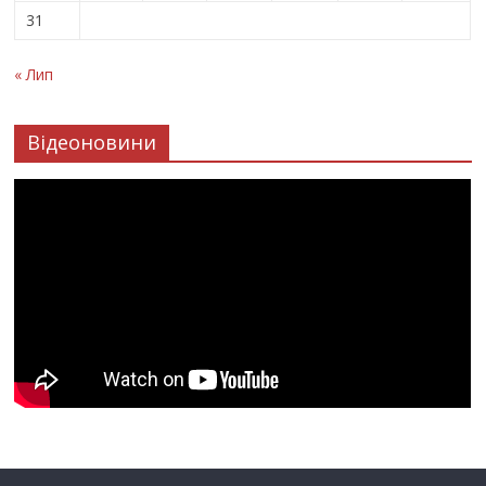
31
« Лип
Відеоновини