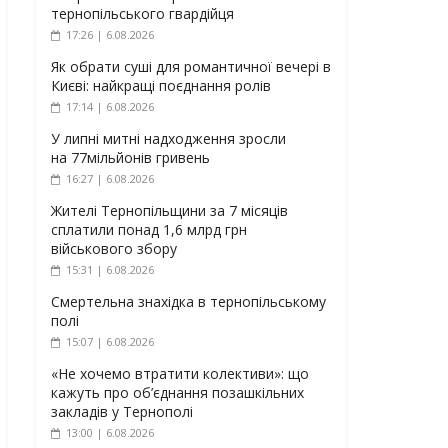
тернопільського гвардійця
17:26 | 6.08.2026
Як обрати суші для романтичної вечері в
Києві: найкращі поєднання ролів
17:14 | 6.08.2026
У липні митні надходження зросли
на 77мільйонів гривень
16:27 | 6.08.2026
Жителі Тернопільщини за 7 місяців
сплатили понад 1,6 млрд грн
військового збору
15:31 | 6.08.2026
Смертельна знахідка в тернопільському
полі
15:07 | 6.08.2026
«Не хочемо втратити колективи»: що
кажуть про об’єднання позашкільних
закладів у Тернополі
13:00 | 6.08.2026