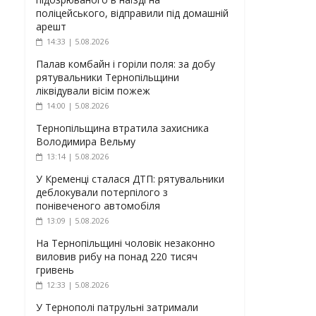
поліцейського, відправили під домашній
арешт
14:33 | 5.08.2026
Палав комбайн і горіли поля: за добу
рятувальники Тернопільщини
ліквідували вісім пожеж
14:00 | 5.08.2026
Тернопільщина втратила захисника
Володимира Вельму
13:14 | 5.08.2026
У Кременці сталася ДТП: рятувальники
деблокували потерпілого з
понівеченого автомобіля
13:09 | 5.08.2026
На Тернопільщині чоловік незаконно
виловив рибу на понад 220 тисяч
гривень
12:33 | 5.08.2026
У Тернополі патрульні затримали