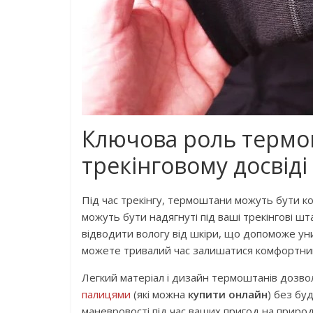
Ключова роль термо
трекінговому досвіді
Під час трекінгу, термоштани можуть бути ко
можуть бути надягнуті під ваші трекінгові ш
відводити вологу від шкіри, що допоможе ун
можете тривалий час залишатися комфортним
Легкий матеріал і дизайн термоштанів дозво
палицями
(які можна
купити онлайн
) без бу
маневровості під час ваших пригод на природ