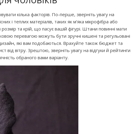
вувати кілька факторів. По-перше, зверніть увагу на
их і теплих матеріалів, таких як м’яка мікрофібра або
озмір та крій, що пасує вашій фігурі. Штани повинні мати
тковою перевагою можуть бути зручні кишені та регульовані
дизайн, які вам подобаються. Врахуйте також бюджет та
ст від вітру. Зрештою, зверніть увагу на відгуки й рейтинги
ічність обраного вами варіанту.