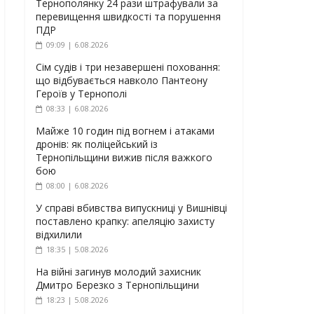
Тернополянку 24 рази штрафували за
перевищення швидкості та порушення
ПДР
09:09 | 6.08.2026
Сім судів і три незавершені поховання:
що відбувається навколо Пантеону
Героїв у Тернополі
08:33 | 6.08.2026
Майже 10 годин під вогнем і атаками
дронів: як поліцейський із
Тернопільщини вижив після важкого
бою
08:00 | 6.08.2026
У справі вбивства випускниці у Вишнівці
поставлено крапку: апеляцію захисту
відхилили
18:35 | 5.08.2026
На війні загинув молодий захисник
Дмитро Березко з Тернопільщини
18:23 | 5.08.2026