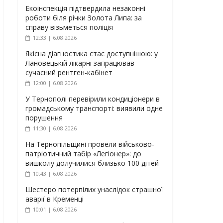
Екоінспекція підтвердила незаконні
роботи біля річки Золота Липа: за
справу візьметься поліція
12:33 | 6.08.2026
Якісна діагностика стає доступнішою: у
Лановецькій лікарні запрацював
сучасний рентген-кабінет
12:00 | 6.08.2026
У Тернополі перевірили кондиціонери в
громадському транспорті: виявили одне
порушення
11:30 | 6.08.2026
На Тернопільщині провели військово-
патріотичний табір «Легіонер»: до
вишколу долучилися близько 100 дітей
10:43 | 6.08.2026
Шестеро потерпілих унаслідок страшної
аварії в Кременці
10:01 | 6.08.2026