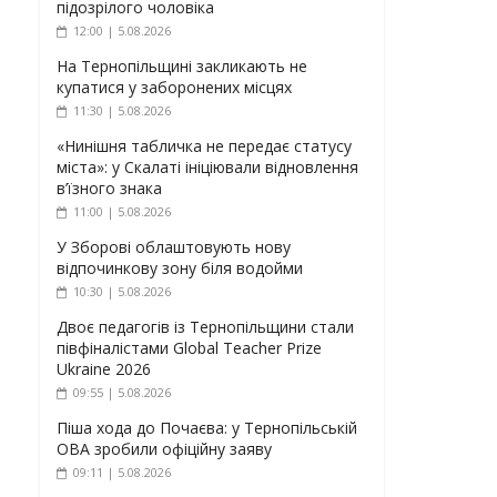
підозрілого чоловіка
12:00 | 5.08.2026
На Тернопільщині закликають не
купатися у заборонених місцях
11:30 | 5.08.2026
«Нинішня табличка не передає статусу
міста»: у Скалаті ініціювали відновлення
в’їзного знака
11:00 | 5.08.2026
У Зборові облаштовують нову
відпочинкову зону біля водойми
10:30 | 5.08.2026
Двоє педагогів із Тернопільщини стали
півфіналістами Global Teacher Prize
Ukraine 2026
09:55 | 5.08.2026
Піша хода до Почаєва: у Тернопільській
ОВА зробили офіційну заяву
09:11 | 5.08.2026