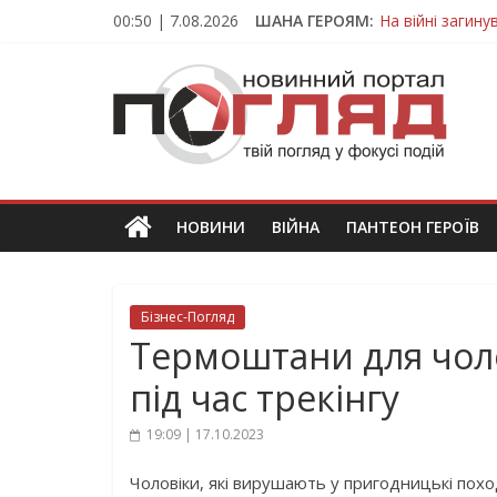
Skip
00:50 | 7.08.2026
ШАНА ГЕРОЯМ:
На війні загин
to
Тернопільщина
content
ПОГЛЯД
Захисник з Тер
Тернопільщина 
Вважався зник
Новини
Тернополя.
Тернопільські
новини
НОВИНИ
ВІЙНА
ПАНТЕОН ГЕРОЇВ
та
події
Бізнес-Погляд
Термоштани для чолов
під час трекінгу
19:09 | 17.10.2023
Чоловіки, які вирушають у пригодницькі поход