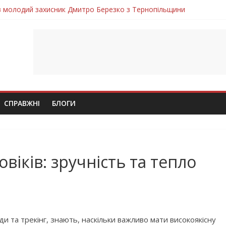
ув молодий захисник Дмитро Березко з Тернопільщини
 втратила захисника Володимира Вельму
нопільщини Петро Федів повертається до рідного дому «на щиті»
в скорботі: на щиті повертається воїн Володимир Паламарчук
лим безвісти, – Ангелом додому повертається захисник Михайло
СПРАВЖНІ
БЛОГИ
іків: зручність та тепло
и та трекінг, знають, наскільки важливо мати високоякісну