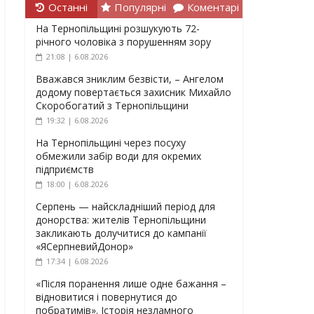
Останні
Популярні
Коментарі
На Тернопільщині розшукують 72-
річного чоловіка з порушенням зору
21:08 | 6.08.2026
Вважався зниклим безвісти, – Ангелом
додому повертається захисник Михайло
Скоробогатий з Тернопільщини
19:32 | 6.08.2026
На Тернопільщині через посуху
обмежили забір води для окремих
підприємств
18:00 | 6.08.2026
Серпень — найскладніший період для
донорства: жителів Тернопільщини
закликають долучитися до кампанії
«ЯСерпневийДонор»
17:34 | 6.08.2026
«Після поранення лише одне бажання –
відновитися і повернутися до
побратимів». Історія незламного