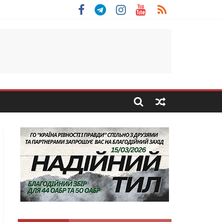
 Скоробогатий з Тернопільщини