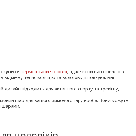
то
купити
термоштани чоловічі
, адже вони виготовлені з
ть відмінну теплоізоляцію та вологовідштовхувальні
ій дизайн підходить для активного спорту та трекінгу,
зовий шар для вашого зимового гардероба. Вони можуть
и шарами.
ля чоловіків