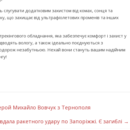
 слугувати додатковим захистом від комах, сонця та
ку, що захищає від ультрафіолетових променів та інших
рекінгового обладнання, яка забезпечує комфорт і захист у
ідводять вологу, а також ідеально поєднуються з
подорож незабутньою. Нехай вони стануть вашим надійним
нгу!
ерой Михайло Вовчук з Тернополя
авдала ракетного удару по Запоріжжі. Є загиблі
→