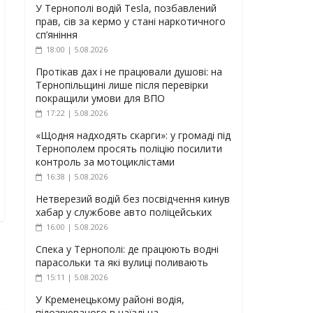
У Тернополі водій Tesla, позбавлений
прав, сів за кермо у стані наркотичного
сп’яніння
18:00 | 5.08.2026
Протікав дах і не працювали душові: на
Тернопільщині лише після перевірки
покращили умови для ВПО
17:22 | 5.08.2026
«Щодня надходять скарги»: у громаді під
Тернополем просять поліцію посилити
контроль за мотоциклістами
16:38 | 5.08.2026
Нетверезий водій без посвідчення кинув
хабар у службове авто поліцейських
16:00 | 5.08.2026
Спека у Тернополі: де працюють водні
парасольки та які вулиці поливають
15:11 | 5.08.2026
У Кременецькому районі водія,
підозрюваного в наїзді на