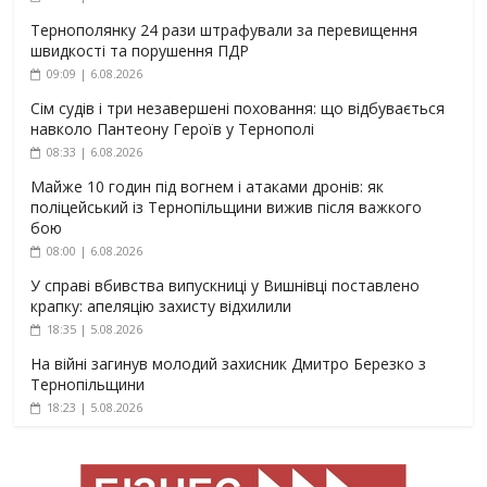
Тернополянку 24 рази штрафували за перевищення
швидкості та порушення ПДР
09:09 | 6.08.2026
Сім судів і три незавершені поховання: що відбувається
навколо Пантеону Героїв у Тернополі
08:33 | 6.08.2026
Майже 10 годин під вогнем і атаками дронів: як
поліцейський із Тернопільщини вижив після важкого
бою
08:00 | 6.08.2026
У справі вбивства випускниці у Вишнівці поставлено
крапку: апеляцію захисту відхилили
18:35 | 5.08.2026
На війні загинув молодий захисник Дмитро Березко з
Тернопільщини
18:23 | 5.08.2026