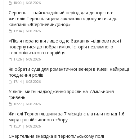
18:00 | 6.08.2026
Серпень — найскладніший період для донорства:
жителів Тернопільщини закликають долучитися до
кампанії «ЯСерпневийДонор»
17:34 | 6.08.2026
«Після поранення лише одне бажання –відновитися і
повернутися до побратимів». Історія незламного
тернопільського гвардійця
17:26 | 6.08.2026
Як обрати суші для романтичної вечері в Києві: найкращі
поєднання ролів
17:14 | 6.08.2026
У липні митні надходження зросли на 77мільйонів
гривень
16:27 | 6.08.2026
Жителі Тернопільщини за 7 місяців сплатили понад 1,6
млрд грн військового збору
15:31 | 6.08.2026
Смертельна знахідка в тернопільському полі