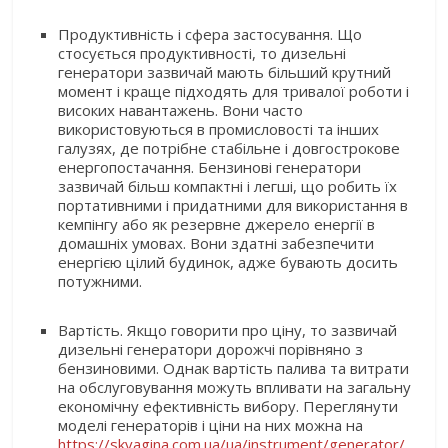
Продуктивність і сфера застосування. Що
стосується продуктивності, то дизельні
генератори зазвичай мають більший крутний
момент і краще підходять для тривалої роботи і
високих навантажень. Вони часто
використовуються в промисловості та інших
галузях, де потрібне стабільне і довгострокове
енергопостачання. Бензинові генератори
зазвичай більш компактні і легші, що робить їх
портативними і придатними для використання в
кемпінгу або як резервне джерело енергії в
домашніх умовах. Вони здатні забезпечити
енергією цілий будинок, адже бувають досить
потужними.
Вартість. Якщо говорити про ціну, то зазвичай
дизельні генератори дорожчі порівняно з
бензиновими. Однак вартість палива та витрати
на обслуговування можуть впливати на загальну
економічну ефективність вибору. Переглянути
моделі генераторів і ціни на них можна на
https://skvagina.com.ua/ua/instrument/generator/
.