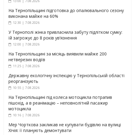
13:00 | 7.08.2026
На Тернопільщині підготовка до опалювального сезону
виконана майже на 60%
12:30 | 7.08.2026
У Тернополі жінка привласнила забуту підлітком сумку:
їй загрожує до 8 років ув’язнення
12:00 | 7.08.2026
На Тернопільщині за місяць виявили майже 200
нетверезих водіїв
11:25 | 7.08.2026
Державну екологічну інспекцію у Тернопільській області
реорганізують
10:55 | 7.08.2026
На Тернопільщині під колеса мотоцикла потрапив
пішохід, а в реанімацію – неповнолітній пасажир
мотоцикла
10:16 | 7.08.2026
Мер Чорткова закликав не купувати будівлю на вулиці
Хічія: її планують демонтувати