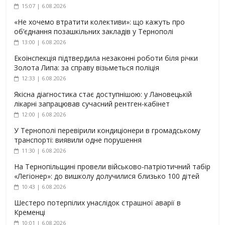
15:07 | 6.08.2026
«Не хочемо втратити колективи»: що кажуть про
об’єднання позашкільних закладів у Тернополі
13:00 | 6.08.2026
Екоінспекція підтвердила незаконні роботи біля річки
Золота Липа: за справу візьметься поліція
12:33 | 6.08.2026
Якісна діагностика стає доступнішою: у Лановецькій
лікарні запрацював сучасний рентген-кабінет
12:00 | 6.08.2026
У Тернополі перевірили кондиціонери в громадському
транспорті: виявили одне порушення
11:30 | 6.08.2026
На Тернопільщині провели військово-патріотичний табір
«Легіонер»: до вишколу долучилися близько 100 дітей
10:43 | 6.08.2026
Шестеро потерпілих унаслідок страшної аварії в
Кременці
10:01 | 6.08.2026