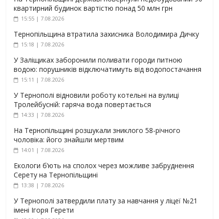
квартирний будинок вартістю понад 50 млн грн
15:55 | 7.08.2026
Тернопільщина втратила захисника Володимира Дичку
15:18 | 7.08.2026
У Заліщиках заборонили поливати городи питною
водою: порушників відключатимуть від водопостачання
15:11 | 7.08.2026
У Тернополі відновили роботу котельні на вулиці
Тролейбусній: гаряча вода повертається
14:33 | 7.08.2026
На Тернопільщині розшукали зниклого 58-річного
чоловіка: його знайшли мертвим
14:01 | 7.08.2026
Екологи б’ють на сполох через можливе забруднення
Серету на Тернопільщині
13:38 | 7.08.2026
У Тернополі затвердили плату за навчання у ліцеї №21
імені Ігоря Герети