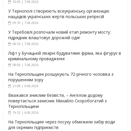
10:00 | 7.08.2026
У Тернополі створюють всеукраїнську організацію
нащадків українських жертв польських репресій
09:10 | 7.08.2026
У Теребовлі розпочали новий етап ремонту мосту:
підрядник влаштовує дорожній одяг
08:33 | 7.08.2026
Ліфт у Бучацькій лікарні будуватиме фірма, яка фігурує в
кримінальному провадженні
08:00 | 7.08.2026
На Тернопільщині розшукують 72-річного чоловіка з
порушенням зору
21:08 | 6.08.2026
Вважався зниклим безвісти, – Ангелом додому
повертається захисник Михайло Скоробогатий з
Тернопільщини
19:32 | 6.08.2026
На Тернопільщині через посуху обмежили забір води
для окремих підприємств