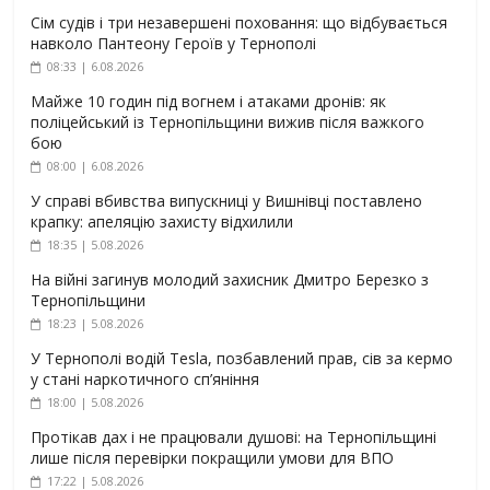
Сім судів і три незавершені поховання: що відбувається
навколо Пантеону Героїв у Тернополі
08:33 | 6.08.2026
Майже 10 годин під вогнем і атаками дронів: як
поліцейський із Тернопільщини вижив після важкого
бою
08:00 | 6.08.2026
У справі вбивства випускниці у Вишнівці поставлено
крапку: апеляцію захисту відхилили
18:35 | 5.08.2026
На війні загинув молодий захисник Дмитро Березко з
Тернопільщини
18:23 | 5.08.2026
У Тернополі водій Tesla, позбавлений прав, сів за кермо
у стані наркотичного сп’яніння
18:00 | 5.08.2026
Протікав дах і не працювали душові: на Тернопільщині
лише після перевірки покращили умови для ВПО
17:22 | 5.08.2026