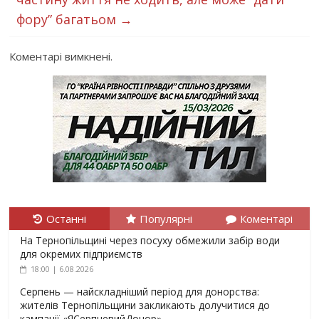
фору” багатьом
→
Коментарі вимкнені.
Останні
Популярні
Коментарі
На Тернопільщині через посуху обмежили забір води
для окремих підприємств
18:00 | 6.08.2026
Серпень — найскладніший період для донорства:
жителів Тернопільщини закликають долучитися до
кампанії «ЯСерпневийДонор»