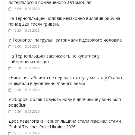
потерпілого з понівеченого автомобіля
13:09 | 5.08.2026
На Тернопільщині чоловік незаконно виловив рибу на
понад 220 тисяч гривень
12:33 | 5.08.2026
У Тернополі патрульні затримали підозрілого чоловіка
12:00 | 5.08.2026
На Тернопільщині закликають не купатися у
заборонених місцях
11:30 | 5.08.2026
«Нинішня табличка не передає статусу міста»: у Скалаті
ініціювали відновлення в’їзного знака
11:00 | 5.08.2026
У Зборові облаштовують нову відпочинкову зону біля
водойми
10:30 | 5.08.2026
Двоє педагогів із Тернопільщини стали півфіналістами
Global Teacher Prize Ukraine 2026
09:55 | 5.08.2026