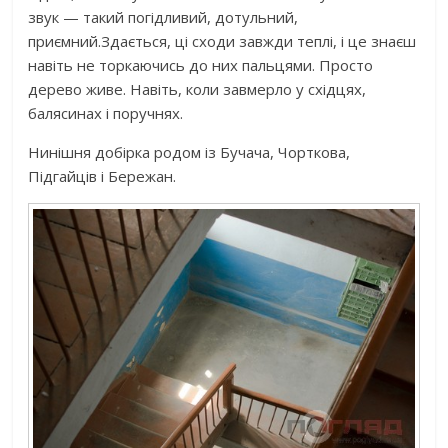
звук — такий погідливий, дотульний,
приємний.Здається, ці сходи завжди теплі, і це знаєш
навіть не торкаючись до них пальцями. Просто
дерево живе. Навіть, коли завмерло у східцях,
балясинах і поручнях.
Нинішня добірка родом із Бучача, Чорткова,
Підгайців і Бережан.