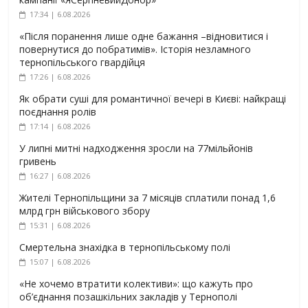
17:34 | 6.08.2026
«Після поранення лише одне бажання –відновитися і
повернутися до побратимів». Історія незламного
тернопільського гвардійця
17:26 | 6.08.2026
Як обрати суші для романтичної вечері в Києві: найкращі
поєднання ролів
17:14 | 6.08.2026
У липні митні надходження зросли на 77мільйонів
гривень
16:27 | 6.08.2026
Жителі Тернопільщини за 7 місяців сплатили понад 1,6
млрд грн військового збору
15:31 | 6.08.2026
Смертельна знахідка в тернопільському полі
15:07 | 6.08.2026
«Не хочемо втратити колективи»: що кажуть про
об’єднання позашкільних закладів у Тернополі