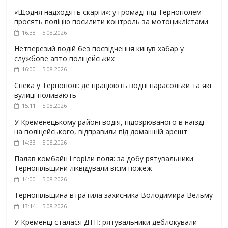
«Щодня надходять скарги»: у громаді під Тернополем
просять поліцію посилити контроль за мотоциклістами
16:38 | 5.08.2026
Нетверезий водій без посвідчення кинув хабар у
службове авто поліцейських
16:00 | 5.08.2026
Спека у Тернополі: де працюють водні парасольки та які
вулиці поливають
15:11 | 5.08.2026
У Кременецькому районі водія, підозрюваного в наїзді
на поліцейського, відправили під домашній арешт
14:33 | 5.08.2026
Палав комбайн і горіли поля: за добу рятувальники
Тернопільщини ліквідували вісім пожеж
14:00 | 5.08.2026
Тернопільщина втратила захисника Володимира Вельму
13:14 | 5.08.2026
У Кременці сталася ДТП: рятувальники деблокували