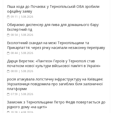
Піша хода до Почаєва: у Тернопільській ОВА зробили
офіційну заяву
09:11 | 5.08.2026
Обираємо диспенсер для пива для домашнього бару:
Експертний гід
08:54 | 5.08.2026
Екологічний скандал на межі Тернопільщини та
Прикарпаття: через річку насипали незаконну переправу
08:44 | 5.08.2026
Дарця Веретюк: «Пантеон Героїв у Тернополі став
початком нової культури військової пам’яті в Україні»
08:00 | 5.08.2026
росія атакувала логістичну інфраструктуру на Київщині:
Укрзалізниця повідомила про загиблих біля залізничної
платформи
07:59 | 5.08.2026
Захисник з Тернопільщини Петро Федів повертається до
рідного дому «на щиті»
20:28 | 4.08.2026