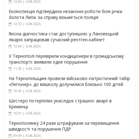
13:00 | 6.08.2026
Екоінспекція підтвердила незаконні роботи біля річки
Золота Липа: за справу візьметься поліція
12:33 | 6.08.2026
Якісна діагностика стає доступнішою: у Лановецькій
лікарні запрацював сучасний рентген-кабінет
12:00 | 6.08.2026
У Тернополі перевірили кондиціонери в громадському
транспорті: виявили одне порушення
11:30 | 6.08.2026
На Тернопільщині провели військово-патріотичний табір
«Легіонер»: до вишколу долучилися близько 100 дітей
10:43 | 6.08.2026
Шестеро потерпілих унаслідок страшної аварії в
Кременці
10:01 | 6.08.2026
Тернополянку 24 рази штрафували за перевищення
швидкості та порушення ПДР
09:09 | 6.08.2026