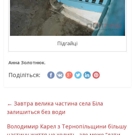
Підгайці
Анна Золотнюк.
Поділіться:
←
Завтра велика частина села Біла
залишиться без води
Володимир Карел з Тернопільщини більшу
частину життя не ходить, але може “дати