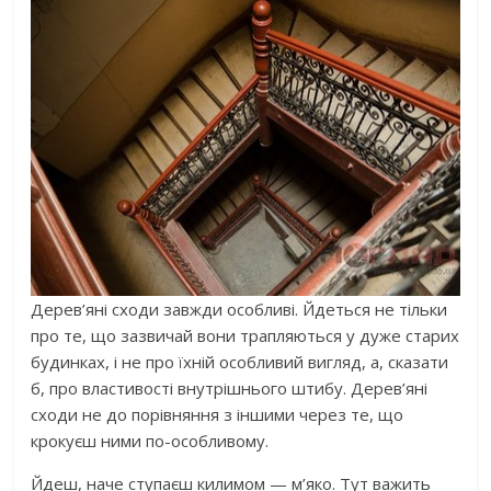
Дерев’яні сходи завжди особливі. Йдеться не тільки
про те, що зазвичай вони трапляються у дуже старих
будинках, і не про їхній особливий вигляд, а, сказати
б, про властивості внутрішнього штибу. Дерев’яні
сходи не до порівняння з іншими через те, що
крокуєш ними по-особливому.
Йдеш, наче ступаєш килимом — м’яко. Тут важить