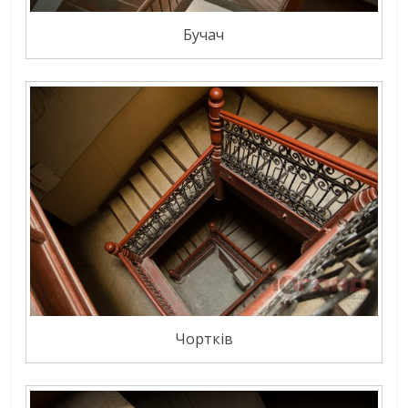
Бучач
Чортків