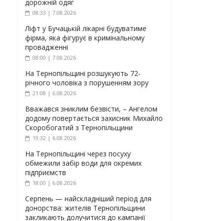
дорожній одяг
08:33 | 7.08.2026
Ліфт у Бучацькій лікарні будуватиме
фірма, яка фігурує в кримінальному
провадженні
08:00 | 7.08.2026
На Тернопільщині розшукують 72-
річного чоловіка з порушенням зору
21:08 | 6.08.2026
Вважався зниклим безвісти, – Ангелом
додому повертається захисник Михайло
Скоробогатий з Тернопільщини
19:32 | 6.08.2026
На Тернопільщині через посуху
обмежили забір води для окремих
підприємств
18:00 | 6.08.2026
Серпень — найскладніший період для
донорства: жителів Тернопільщини
закликають долучитися до кампанії