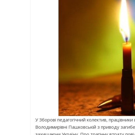
У Зборові педагогічний колектив, працівники 
Володимирівні Пашковській з приводу загибелі
захищаючи Україну. Про трагічну втрату пові