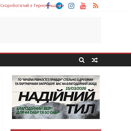
 Скоробогатий з Тернопільщини