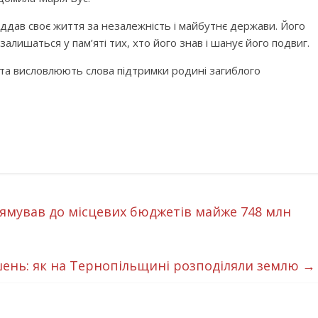
віддав своє життя за незалежність і майбутнє держави. Його
алишаться у пам’яті тих, хто його знав і шанує його подвиг.
и та висловлюють слова підтримки родині загиблого
мував до місцевих бюджетів майже 748 млн
рішень: як на Тернопільщині розподіляли землю
→