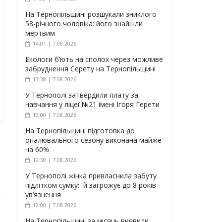
На Тернопільщині розшукали зниклого
58-річного чоловіка: його знайшли
мертвим
14:01 | 7.08.2026
Екологи б’ють на сполох через можливе
забруднення Серету на Тернопільщині
13:38 | 7.08.2026
У Тернополі затвердили плату за
навчання у ліцеї №21 імені Ігоря Герети
13:00 | 7.08.2026
На Тернопільщині підготовка до
опалювального сезону виконана майже
на 60%
12:30 | 7.08.2026
У Тернополі жінка привласнила забуту
підлітком сумку: їй загрожує до 8 років
ув’язнення
12:00 | 7.08.2026
На Тернопільщині за місяць виявили