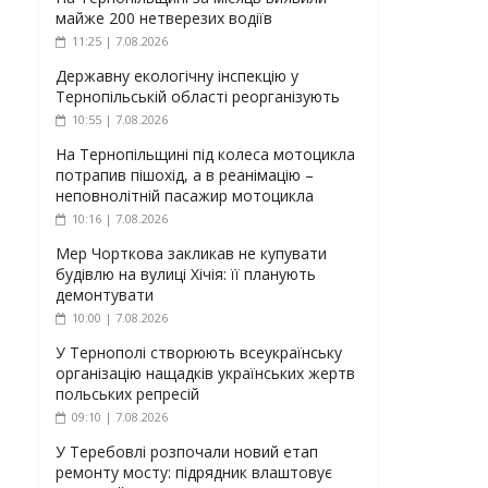
майже 200 нетверезих водіїв
11:25 | 7.08.2026
Державну екологічну інспекцію у
Тернопільській області реорганізують
10:55 | 7.08.2026
На Тернопільщині під колеса мотоцикла
потрапив пішохід, а в реанімацію –
неповнолітній пасажир мотоцикла
10:16 | 7.08.2026
Мер Чорткова закликав не купувати
будівлю на вулиці Хічія: її планують
демонтувати
10:00 | 7.08.2026
У Тернополі створюють всеукраїнську
організацію нащадків українських жертв
польських репресій
09:10 | 7.08.2026
У Теребовлі розпочали новий етап
ремонту мосту: підрядник влаштовує