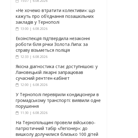
15:07 | 6.08.2026
«Не хочемо втратити колективи»: що
кажуть про об’єднання позашкільних
закладів у Тернополі
13:00 | 6.08.2026
Екоінспекція підтвердила незаконні
роботи біля річки Золота Липа: за
справу візьметься поліція
12:33 | 6.08.2026
Якісна діагностика стає доступнішою: у
Лановецькій лікарні запрацював
сучасний рентген-кабінет
12:00 | 6.08.2026
У Тернополі перевірили кондиціонери в
громадському транспорті: виявили одне
порушення
11:30 | 6.08.2026
На Тернопільщині провели військово-
патріотичний табір «Легіонер»: до
вишколу долучилися близько 100 дітей