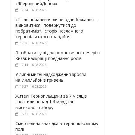
«ЯСерпневийДонор»
17:34 | 6.08.2026
«Після поранення лише одне бажання –
відновитися і повернутися до
побратимів». Історія незламного
тернопільського гвардійця
17:26 | 6.08.2026
Як обрати суші для романтичної вечері в
Києві: найкращі поєднання ролів
17:14 | 6.08.2026
У липні митні надходження зросли
на 77мільйонів гривень
16:27 | 6.08.2026
Жителі Тернопільщини за 7 місяців
сплатили понад 1,6 млрд грн
військового збору
15:31 | 6.08.2026
Смертельна знахідка в тернопільському
полі