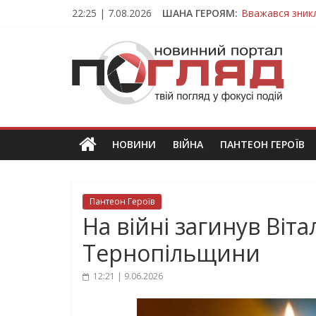
Skip
22:25 | 7.08.2026
ШАНА ГЕРОЯМ:
Вважався зник
to
На війні загин
content
ПОГЛЯД
Тернопільщина
Захисник з Тер
Тернопільщина
Новини
Тернополя.
Тернопільські
новини
НОВИНИ
ВІЙНА
ПАНТЕОН ГЕРОЇВ
та
події
Пантеон Героїв
На війні загинув Віт
Тернопільщини
12:21 | 9.06.2026