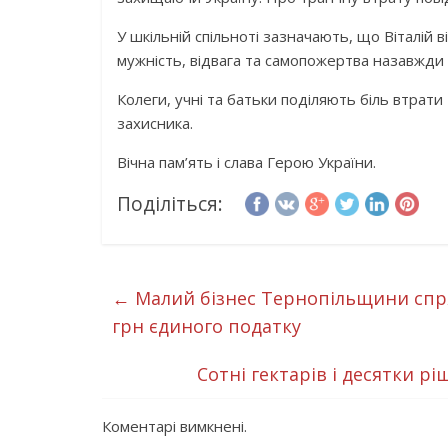
У шкільній спільноті зазначають, що Віталій 
мужність, відвага та самопожертва назавжди з
Колеги, учні та батьки поділяють біль втрат
захисника.
Вічна пам’ять і слава Герою України.
Поділіться:
←
Малий бізнес Тернопільщини спря
грн єдиного податку
Сотні гектарів і десятки 
Коментарі вимкнені.