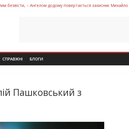
лим безвісти, – Ангелом додому повертається захисник Михайло
ув молодий захисник Дмитро Березко з Тернопільщини
 втратила захисника Володимира Вельму
нопільщини Петро Федів повертається до рідного дому «на щиті»
 втратила захисника Володимира Дичку
СПРАВЖНІ
БЛОГИ
алій Пашковський з