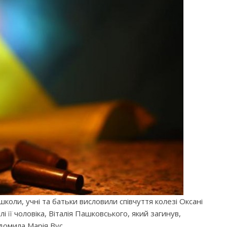
школи, учні та батьки висловили співчуття колезі Оксані
 її чоловіка, Віталія Пашковського, який загинув,
домила Марія Вус.