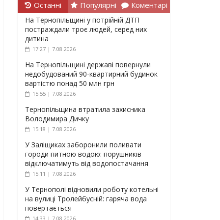
Останні
Популярні
Коментарі
На Тернопільщині у потрійній ДТП
постраждали троє людей, серед них
дитина
17:27 | 7.08.2026
На Тернопільщині державі повернули
недобудований 90-квартирний будинок
вартістю понад 50 млн грн
15:55 | 7.08.2026
Тернопільщина втратила захисника
Володимира Дичку
15:18 | 7.08.2026
У Заліщиках заборонили поливати
городи питною водою: порушників
відключатимуть від водопостачання
15:11 | 7.08.2026
У Тернополі відновили роботу котельні
на вулиці Тролейбусній: гаряча вода
повертається
14:33 | 7.08.2026