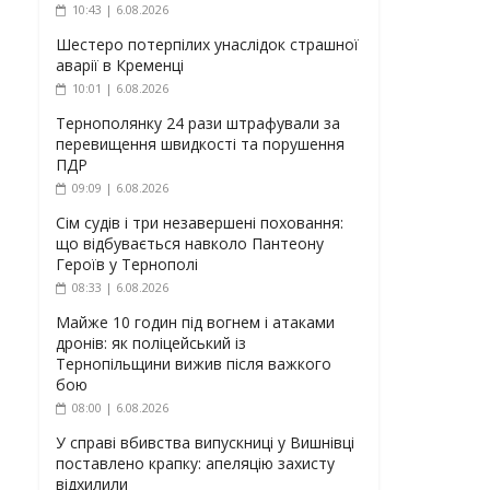
10:43 | 6.08.2026
Шестеро потерпілих унаслідок страшної
аварії в Кременці
10:01 | 6.08.2026
Тернополянку 24 рази штрафували за
перевищення швидкості та порушення
ПДР
09:09 | 6.08.2026
Сім судів і три незавершені поховання:
що відбувається навколо Пантеону
Героїв у Тернополі
08:33 | 6.08.2026
Майже 10 годин під вогнем і атаками
дронів: як поліцейський із
Тернопільщини вижив після важкого
бою
08:00 | 6.08.2026
У справі вбивства випускниці у Вишнівці
поставлено крапку: апеляцію захисту
відхилили