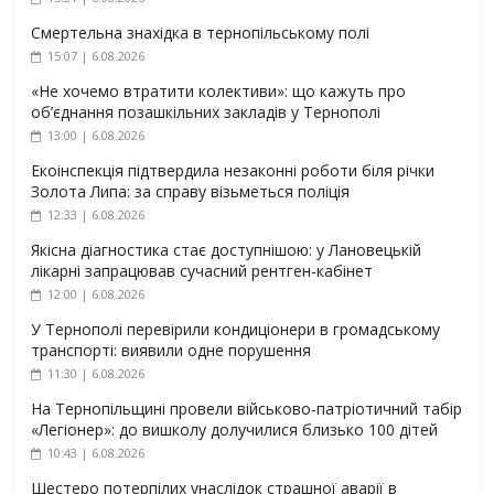
Смертельна знахідка в тернопільському полі
15:07 | 6.08.2026
«Не хочемо втратити колективи»: що кажуть про
об’єднання позашкільних закладів у Тернополі
13:00 | 6.08.2026
Екоінспекція підтвердила незаконні роботи біля річки
Золота Липа: за справу візьметься поліція
12:33 | 6.08.2026
Якісна діагностика стає доступнішою: у Лановецькій
лікарні запрацював сучасний рентген-кабінет
12:00 | 6.08.2026
У Тернополі перевірили кондиціонери в громадському
транспорті: виявили одне порушення
11:30 | 6.08.2026
На Тернопільщині провели військово-патріотичний табір
«Легіонер»: до вишколу долучилися близько 100 дітей
10:43 | 6.08.2026
Шестеро потерпілих унаслідок страшної аварії в