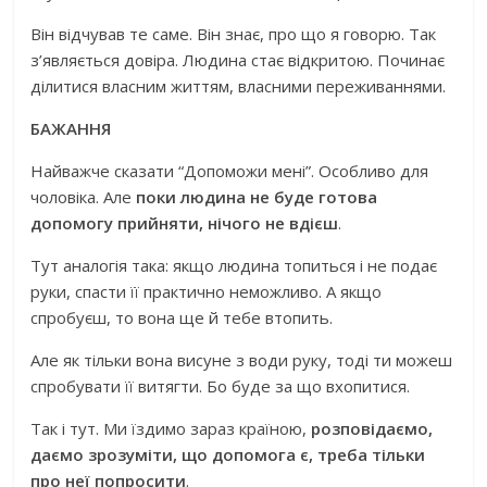
Він відчував те саме. Він знає, про що я говорю. Так
з’являється довіра. Людина стає відкритою. Починає
ділитися власним життям, власними переживаннями.
БАЖАННЯ
Найважче сказати “Допоможи мені”. Особливо для
чоловіка. Але
поки людина не буде готова
допомогу прийняти, нічого не вдієш
.
Тут аналогія така: якщо людина топиться і не подає
руки, спасти її практично неможливо. А якщо
спробуєш, то вона ще й тебе втопить.
Але як тільки вона висуне з води руку, тоді ти можеш
спробувати її витягти. Бо буде за що вхопитися.
Так і тут. Ми їздимо зараз країною,
розповідаємо,
даємо зрозуміти, що допомога є, треба тільки
про неї попросити
.