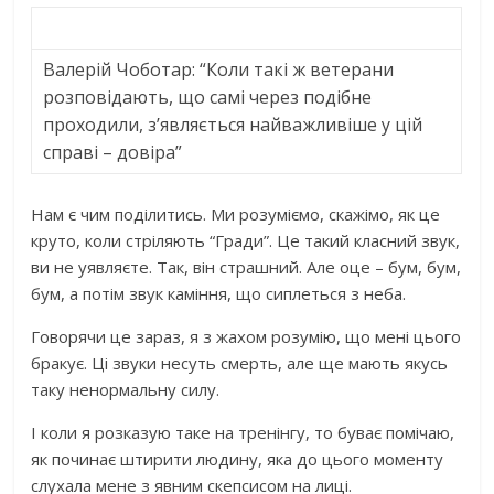
Валерій Чоботар: “Коли такі ж ветерани
розповідають, що самі через подібне
проходили, з’являється найважливіше у цій
справі – довіра”
Нам є чим поділитись. Ми розуміємо, скажімо, як це
круто, коли стріляють “Гради”. Це такий класний звук,
ви не уявляєте. Так, він страшний. Але оце – бум, бум,
бум, а потім звук каміння, що сиплеться з неба.
Говорячи це зараз, я з жахом розумію, що мені цього
бракує. Ці звуки несуть смерть, але ще мають якусь
таку ненормальну силу.
І коли я розказую таке на тренінгу, то буває помічаю,
як починає штирити людину, яка до цього моменту
слухала мене з явним скепсисом на лиці.