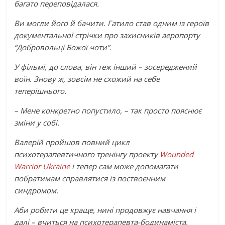
багато переповідалася.
Ви могли його й бачити. Гатило став одним із героїв
документальної стрічки про захисників аеропорту
“Добровольці Божої чоти”.
У фільмі, до слова, він теж інший – зосереджений
воїн. Знову ж, зовсім не схожий на себе
теперішнього.
– Мене конкретно попустило, – так просто пояснює
зміни у собі.
Валерій пройшов повний цикл
психотерапевтичного тренінгу проекту
Wounded
Warrior Ukraine
і тепер сам може допомагати
побратимам справлятися із поствоєнним
синдромом.
Аби робити це краще, нині продовжує навчання і
далі – вчиться на психотерапевта-бодинаміста.