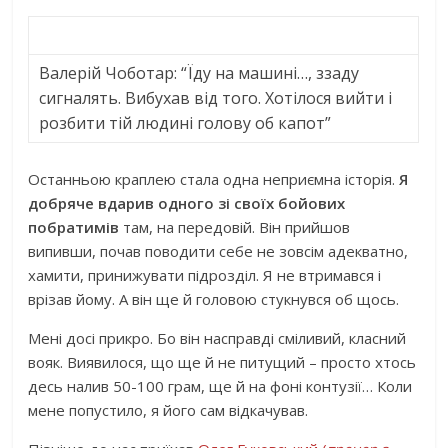
Валерій Чоботар: “Їду на машині…, ззаду
сигналять. Вибухав від того. Хотілося вийти і
розбити тій людині голову об капот”
Останньою краплею стала одна неприємна історія.
Я
добряче вдарив одного зі своїх бойових
побратимів
там, на передовій. Він прийшов
випивши, почав поводити себе не зовсім адекватно,
хамити, принижувати підрозділ. Я не втримався і
врізав йому. А він ще й головою стукнувся об щось.
Мені досі прикро. Бо він насправді сміливий, класний
вояк. Виявилося, що ще й не питущий – просто хтось
десь налив 50-100 грам, ще й на фоні контузії… Коли
мене попустило, я його сам відкачував.