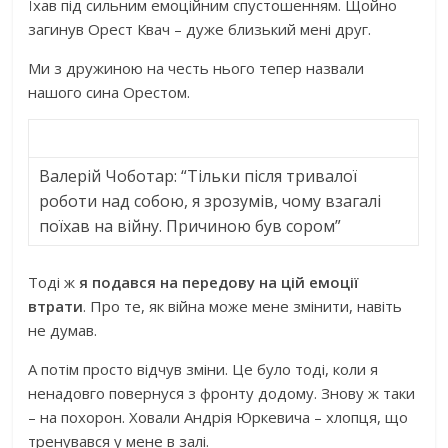
Їхав під сильним емоційним спустошенням. Щойно
загинув Орест Квач – дуже близький мені друг.
Ми з дружиною на честь нього тепер назвали
нашого сина Орестом.
Валерій Чоботар: “Тільки після тривалої
роботи над собою, я зрозумів, чому взагалі
поїхав на війну. Причиною був сором”
Тоді ж
я подався на передову на цій емоції
втрати
. Про те, як війна може мене змінити, навіть
не думав.
А потім просто відчув зміни. Це було тоді, коли я
ненадовго повернуся з фронту додому. Знову ж таки
– на похорон. Ховали Андрія Юркевича – хлопця, що
тренувався у мене в залі.