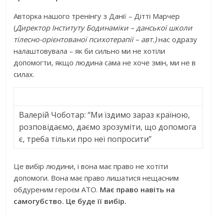
Авторка нашого тренінгу з Данії – Дітті Марчер
(
Директор Інституту Бодинаміки – данської школи
тілесно-орієнтованої психотерапії
– авт.)
нас одразу
налаштовувала – як би сильно ми не хотіли
допомогти, якщо людина сама не хоче змін, ми не в
силах.
Валерій Чоботар: “Ми їздимо зараз країною,
розповідаємо, даємо зрозуміти, що допомога
є, треба тільки про неї попросити”
Це вибір людини, і вона має право не хотіти
допомоги. Вона має право лишатися нещасним
обдуреним героєм АТО.
Має право навіть на
самогубство. Це буде її вибір.