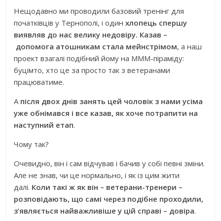
Нещодавно ми проводили базовий тренінг для
початківців у Тернополі, і один
хлопець спершу
виявляв до нас велику недовіру. Казав –
допомога атошникам стала мейнстрімом
, а наш
проект взагалі подібний йому на МММ-піраміду:
буцімто, хто це за просто так з ветеранами
працюватиме.
А
після двох днів занять цей чоловік з нами усіма
уже обнімався і все казав, як хоче потрапити на
наступний етап
.
Чому так?
Очевидно, він і сам відчував і бачив у собі певні зміни.
Але не знав, чи це нормально, і як із цим жити
далі.
Коли такі ж як він – ветерани-тренери –
розповідають, що самі через подібне проходили,
з’являється найважливіше у цій справі – довіра
.