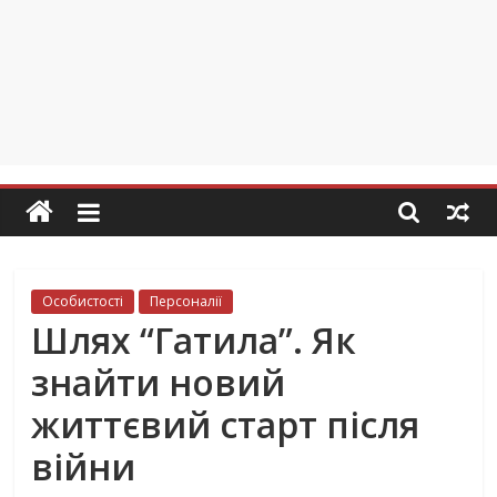
Особистості
Персоналії
Шлях “Гатила”. Як
знайти новий
життєвий старт після
війни