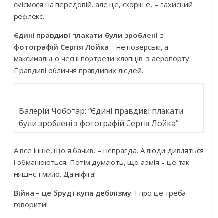
сміємося на передовій, але це, скоріше, – захисний
рефлекс.
Єдині правдиві плакати були зроблені з
фотографій Сергія Лойка
– не позерські, а
максимально чесні портрети хлопців із аеропорту.
Правдиві обличчя правдивих людей.
Валерій Чоботар: “Єдині правдиві плакати
були зроблені з фотографій Сергія Лойка”
А все інше, що я бачив, – неправда. А люди дивляться
і обманюються. Потім думають, що армія – це так
няшно і мило. Да ніфіга!
Війна – це бруд і купа дебілізму
. І про це треба
говорити!