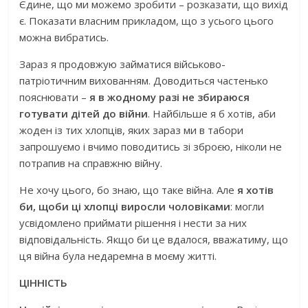
Єдине, що ми можемо зробити – розказати, що вихід
є. Показати власним прикладом, що з усього цього
можна вибратись.
Зараз я продовжую займатися військово-
патріотичним вихованням. Доводиться частенько
пояснювати –
я в жодному разі не збираюся
готувати дітей до війни
. Найбільше я б хотів, аби
жоден із тих хлопців, яких зараз ми в табори
запрошуємо і вчимо поводитись зі зброєю, ніколи не
потрапив на справжню війну.
Не хочу цього, бо знаю, що таке війна. Але
я хотів
би, щоби ці хлопці виросли чоловіками
: могли
усвідомлено приймати рішення і нести за них
відповідальність. Якщо би це вдалося, вважатиму, що
ця війна була недаремна в моєму житті.
ЦІННІСТЬ