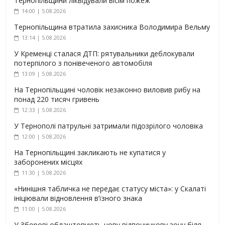
Тернопільщини ліквідували вісім пожеж
14:00 | 5.08.2026
Тернопільщина втратила захисника Володимира Вельму
13:14 | 5.08.2026
У Кременці сталася ДТП: рятувальники деблокували
потерпілого з понівеченого автомобіля
13:09 | 5.08.2026
На Тернопільщині чоловік незаконно виловив рибу на
понад 220 тисяч гривень
12:33 | 5.08.2026
У Тернополі патрульні затримали підозрілого чоловіка
12:00 | 5.08.2026
На Тернопільщині закликають не купатися у
заборонених місцях
11:30 | 5.08.2026
«Нинішня табличка не передає статусу міста»: у Скалаті
ініціювали відновлення в’їзного знака
11:00 | 5.08.2026
У Зборові облаштовують нову відпочинкову зону біля