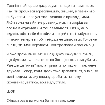
Тренінг найперше дає розуміння, що ти – змінився.
Так, ти зробився агресивнішим, злішим, в певній мірі
вибуховим – але
усі твої реакції є природними
.
Якби вони на війні не розвинулися, ти скоріш за
все
не витримав би тої реальності і втік, або
здурів, або тебе би вбили
. І оцей гнів, і вибуховість
— вони тепер є в тобі, і нікуди не діваються. Головне
знати, як ними керувати, і контролювати свої емоції.
Я вже трохи вмію. Мені іноді друзі кажуть: “Бачили,
що була мить, коли ти хотів його (когось там) убити”.
Раніше ця “мить” могла тривати по півдня – так мене
трухало. Тепер, коли щось таке трапляється, знаю, як
мені подихати, яку вправу зробити, на чому
сконцентруватись, аби відпустило.
ШОК
Скільки разів ви могли бачити таке:
коли