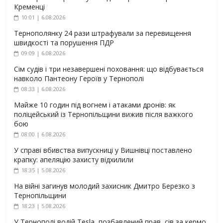
Кременці
10:01 | 6.08.2026
Тернополянку 24 рази штрафували за перевищення
швидкості та порушення ПДР
09:09 | 6.08.2026
Сім судів і три незавершені поховання: що відбувається
навколо Пантеону Героїв у Тернополі
08:33 | 6.08.2026
Майже 10 годин під вогнем і атаками дронів: як
поліцейський із Тернопільщини вижив після важкого
бою
08:00 | 6.08.2026
У справі вбивства випускниці у Вишнівці поставлено
крапку: апеляцію захисту відхилили
18:35 | 5.08.2026
На війні загинув молодий захисник Дмитро Березко з
Тернопільщини
18:23 | 5.08.2026
У Тернополі водій Tesla, позбавлений прав, сів за кермо