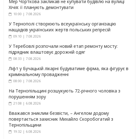
Мер Чорткова закликав не купувати будівлю на вулиці
Хічія: її планують демонтувати
10:00 | 7.08.2026
У Тернополі створюють всеукраїнську організацію
нащадків українських жертв польських репресій
09:10 | 7.08.2026
У Теребовлі розпочали новий етап ремонту мосту:
підрядник влаштовує дорожній одяг
08:33 | 7.08.2026
Ліфт у Бучацькій лікарні будуватиме фірма, яка фігурує в
кримінальному провадженні
08:00 | 7.08.2026
На Тернопільщині розшукують 72-річного чоловіка з
порушенням зору
21:08 | 6.08.2026
Вважався зниклим безвісти, – Ангелом додому
повертається захисник Михайло Скоробогатий з
Тернопільщини
19:32 | 6.08.2026