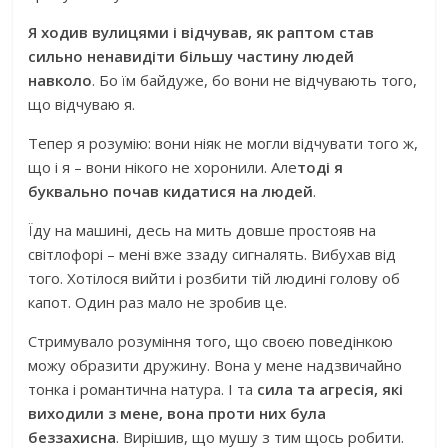
Я ходив вулицями і відчував, як раптом став
сильно ненавидіти більшу частину людей
навколо
. Бо їм байдуже, бо вони не відчувають того,
що відчуваю я.
Тепер я розумію: вони ніяк не могли відчувати того ж,
що і я – вони нікого не хоронили. Але
тоді я
буквально почав кидатися на людей
.
Їду на машині, десь на мить довше простояв на
світлофорі – мені вже ззаду сигналять. Вибухав від
того. Хотілося вийти і розбити тій людині голову об
капот. Один раз мало не зробив це.
Стримувало розуміння того, що своєю поведінкою
можу образити дружину. Вона у мене надзвичайно
тонка і романтична натура. І та
сила та агресія, які
виходили з мене, вона проти них була
беззахисна
. Вирішив, що мушу з тим щось робити.