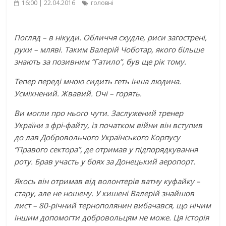
16:00 | 22.04.2016
головні
Погляд – в нікуди. Обличчя схудле, риси загострені,
рухи – мляві. Таким Валерій Чоботар, якого більше
знають за позивним “Гатило”, був ще рік тому.
Тепер переді мною сидить геть інша людина.
Усміхнений. Жвавий. Очі – горять.
Ви могли про нього чути. Заслужений тренер
України з фрі-файту, із початком війни він вступив
до лав Добровольчого Українського Корпусу
“Правого сектора”, де отримав у підпорядкування
роту. Брав участь у боях за Донецький аеропорт.
Якось він отримав від волонтерів ватну куфайку –
стару, але не ношену. У кишені Валерій знайшов
лист – 80-річний тернополянин вибачався, що нічим
iншим допомогти добровольцям не може. Ця історія