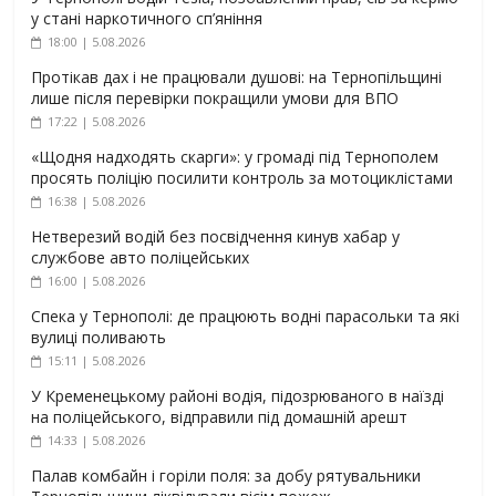
у стані наркотичного сп’яніння
18:00 | 5.08.2026
Протікав дах і не працювали душові: на Тернопільщині
лише після перевірки покращили умови для ВПО
17:22 | 5.08.2026
«Щодня надходять скарги»: у громаді під Тернополем
просять поліцію посилити контроль за мотоциклістами
16:38 | 5.08.2026
Нетверезий водій без посвідчення кинув хабар у
службове авто поліцейських
16:00 | 5.08.2026
Спека у Тернополі: де працюють водні парасольки та які
вулиці поливають
15:11 | 5.08.2026
У Кременецькому районі водія, підозрюваного в наїзді
на поліцейського, відправили під домашній арешт
14:33 | 5.08.2026
Палав комбайн і горіли поля: за добу рятувальники