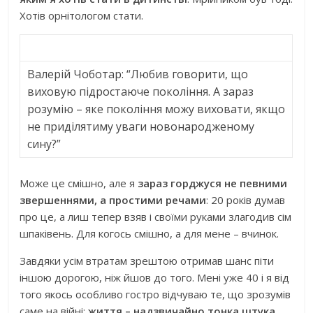
Хотів орнітологом стати.
Валерій Чоботар: “Любив говорити, що
виховую підростаюче покоління. А зараз
розумію – яке покоління можу виховати, якщо
не приділятиму уваги новонародженому
сину?”
Може це смішно, але я
зараз горджуся не певними
звершеннями, а простими речами
: 20 років думав
про це, а лиш тепер взяв і своїми руками злагодив сім
шпаківень. Для когось смішно, а для мене – вчинок.
Завдяки усім втратам зрештою отримав шанс піти
іншою дорогою, ніж йшов до того. Мені уже 40 і я від
того якось особливо гостро відчуваю те, що зрозумів
саме на війні:
життя – надзвичайно тонка штука.