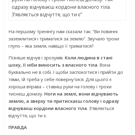
одразу відчуваєш кордони власного тіла.
З’являється відчуття, що ти є”
На першому тренінгу нам сказали так: “Ви повинні
заземлитися і триматися за землю”. Звучало трохи
глупо – яка земля, навіщо її триматися?
Пізніше відчув і зрозумів.
Коли людина в стані
шоку, її ніби виносить з власного тіла
. Вона
буквально не в собі. І щоби заспокоїтися і прийти до
тями, їй треба у себе повернутися. Для цього є
хороша вправа – ставиш руки на голову і трохи
тиснеш донизу.
Ноги на землі, вони відчувають
землю, а зверху ти притискаєш голову і одразу
відчуваєш кордони власного тіла
. З’являється
відчуття, що ти є.
ПРАВДА