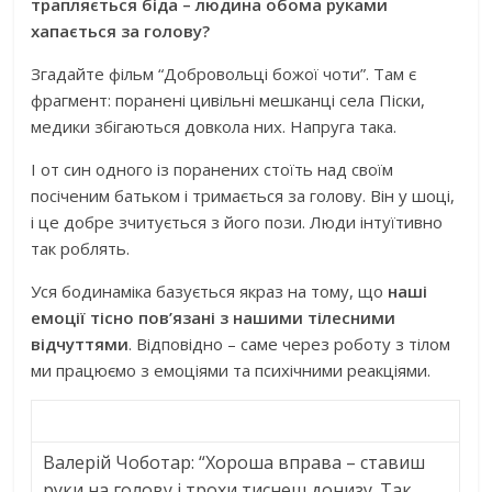
трапляється біда – людина обома руками
хапається за голову?
Згадайте фільм “Добровольці божої чоти”. Там є
фрагмент: поранені цивільні мешканці села Піски,
медики збігаються довкола них. Напруга така.
І от син одного із поранених стоїть над своїм
посіченим батьком і тримається за голову. Він у шоці,
і це добре зчитується з його пози. Люди інтуїтивно
так роблять.
Уся бодинаміка базується якраз на тому, що
наші
емоції тісно пов’язані з нашими тілесними
відчуттями
. Відповідно – саме через роботу з тілом
ми працюємо з емоціями та психічними реакціями.
Валерій Чоботар: “Хороша вправа – ставиш
руки на голову і трохи тиснеш донизу. Так