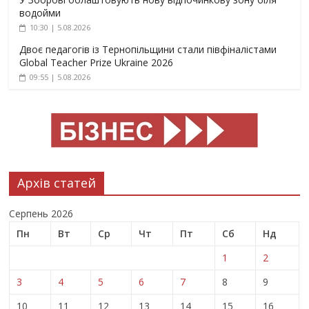
водойми
10:30 | 5.08.2026
Двоє педагогів із Тернопільщини стали півфіналістами
Global Teacher Prize Ukraine 2026
09:55 | 5.08.2026
Архів статей
Серпень 2026
Пн
Вт
Ср
Чт
Пт
Сб
Нд
1
2
3
4
5
6
7
8
9
10
11
12
13
14
15
16