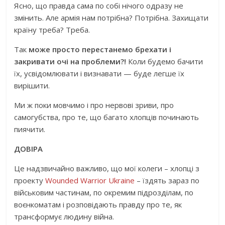
Ясно, що правда сама по собі нічого одразу не
змінить. Але армія нам потрібна? Потрібна. Захищати
країну треба? Треба.
Так
може просто перестанемо брехати і
закривати очі на проблеми?!
Коли будемо бачити
їх, усвідомлювати і визнавати — буде легше їх
вирішити.
Ми ж поки мовчимо і про нервові зриви, про
самогубства, про те, що багато хлопців починають
пиячити.
ДОВІРА
Це надзвичайно важливо, що мої колеги – хлопці з
проекту
Wounded Warrior Ukraine
– їздять зараз по
військовим частинам, по окремим підрозділам, по
воєнкоматам і розповідають правду про те, як
трансформує людину війна.