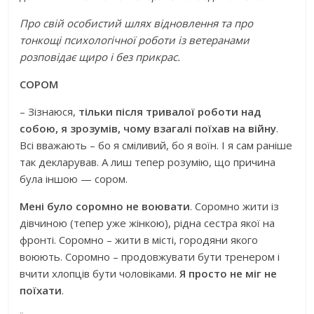
Про свій особистий шлях відновлення та про
тонкощі психологічної роботи із ветеранами
розповідає щиро і без прикрас.
СОРОМ
– Зізнаюся,
тільки після тривалої роботи над
собою, я зрозумів, чому взагалі поїхав на війну
.
Всі вважають – бо я сміливий, бо я воїн. І я сам раніше
так декларував. А лиш тепер розумію, що причина
була іншою — сором.
Мені було соромно не воювати
. Соромно жити із
дівчиною (тепер уже жінкою), рідна сестра якої на
фронті. Соромно – жити в місті, городяни якого
воюють. Соромно – продовжувати бути тренером і
вчити хлопців бути чоловіками.
Я просто не міг не
поїхати
.