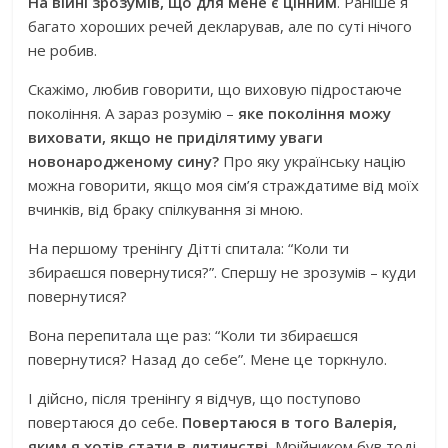
На війні зрозумів, що для мене є цінним
. Раніше я
багато хороших речей декларував, але по суті нічого
не робив.
Скажімо, любив говорити, що виховую підростаюче
покоління. А зараз розумію –
яке покоління можу
виховати, якщо не приділятиму уваги
новонародженому сину?
Про яку українську націю
можна говорити, якщо моя сім’я страждатиме від моїх
вчинків, від браку спілкування зі мною.
На першому тренінгу Дітті спитала: “Коли ти
збираєшся повернутися?”. Спершу не зрозумів – куди
повернутися?
Вона перепитала ще раз: “Коли ти збираєшся
повернутися? Назад до себе”. Мене це торкнуло.
І дійсно, після тренінгу я відчув, що поступово
повертаюся до себе.
Повертаюся в того Валерія,
яким я хотів стати в дитинстві
. Мрійником був тоді.