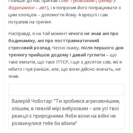
Пізніше до нас приїхав
Олег Гуковський (
тренер з
бодинаміки
–
авт
.),
і я попросив його попрацювати з
цим хлопцем – допомогти йому. А врешті і сам
потрапив на тренінг.
Насправді, я на той момент
нічого не знав ані про
бодинаміку, ані про посттравматичний
стресовий розлад
. Чесно скажу,
після першого дня
тренінгу прийшов додому і давай гуглити
– що
таке емпатія, що таке ПТСР, і ще з десяток слів, які я
нібито і чув раніше, але, що вони дійсно значать, не
знав.
Валерій Чоботар: “Ти зробився агресивнішим,
злішим, в певній мірі вибуховим – але усі твої
реакції є природними. Якби вони на війні не
розвинулися тебе би вбили”