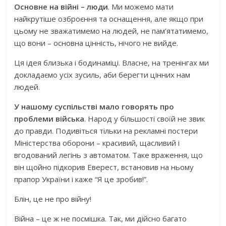
Основне на війні – люди
. Ми можемо мати
найкрутіше озброєння та оснащення, але якщо при
цьому не зважатимемо на людей, не пам’ятатимемо,
що вони – основна цінність, нічого не вийде.
Ця ідея близька і бодинаміці. Власне, на тренінгах ми
докладаємо усіх зусиль, аби берегти цінних нам
людей.
У нашому суспільстві мало говорять про
проблеми війська
. Народ у більшості своїй не звик
до правди. Подивіться тільки на рекламні постери
Міністерства оборони – красивий, щасливий і
вгодований легінь з автоматом. Таке враження, що
він щойно підкорив Еверест, встановив на ньому
прапор України і каже “Я це зробив!”.
Блін, це не про війну!
Війна – це ж не посмішка. Так, ми дійсно багато