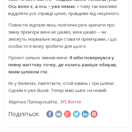
Ось воно є, а ось – уже немає
. І тому так важливо
відділяти усе справді цінне, правдиве від нецінного.
Повністю відпали якісь політичні речі: кричати про
зміну прем’єра мені не цікаво, мені цікаво – чи
зможуть нормальні люди ставати прем’єрами, і що
особисто я можу зробити для цього.
Проект сильно змінив мене.
Я ніби повернувся у
певну життєву точку, де колись раніше обирав,
яким шляхом іти
.
Як у билинах, пам’ятаєте, отой камінь і три шляхи.
Одним я уже йшов. Тепер маю шанс на новий.
Марічка Паплаускайте,
УП.Життя
Поділіться: