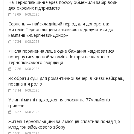
На Тернопільщині через посуху обмежили забір води
для окремих підприємств
18:00 | 6.08.2026
Серпень — найскладніший період для донорства:
жителів Тернопільщини закликають долучитися до
кампанії «ЯСерпневийДонор»
17:34 | 6.08.2026
«Після поранення лише одне бажання –відновитися і
повернутися до побратимів». Історія незламного
тернопільського гвардійця
17:26 | 6.08.2026
Як обрати суші для романтичної вечері в Києві: найкращі
поєднання ролів
17:14 | 6.08.2026
У липні митні надходження зросли на 77мільйонів
гривень
16:27 | 6.08.2026
Жителі Тернопільщини за 7 місяців сплатили понад 1,6
млрд грн військового збору
15:31 | 6.08.2026