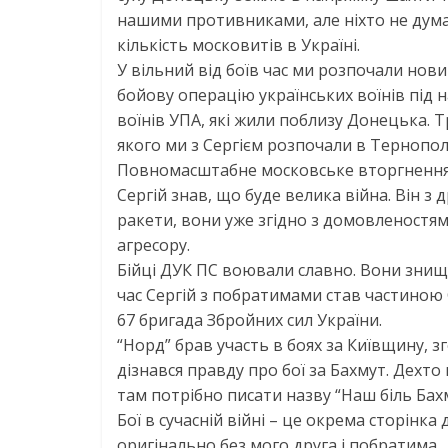
нашими противниками, але ніхто не дума
кількість московитів в Україні.
У вільний від боїв час ми розпочали нов
бойову операцію українських воїнів під н
воїнів УПА, які жили поблизу Донецька. Т
якого ми з Сергієм розпочали в Тернополі
Повномасштабне московське вторгнення 
Сергій знав, що буде велика війна. Він з
ракети, вони уже згідно з домовленостям
агресору.
Бійці ДУК ПС воювали славно. Вони знищ
час Сергій з побратимами став частиною 
67 бригада Збройних сил України.
“Норд” брав участь в боях за Київщину, з
дізнався правду про бої за Бахмут. Дехто 
там потрібно писати назву “Наш біль Бах
Бої в сучасній війні – це окрема сторінка
оригінально без мого друга і побратима…