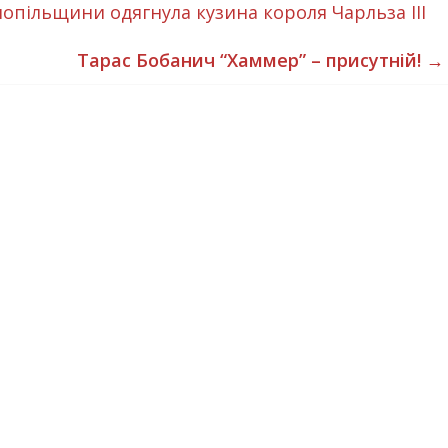
пільщини одягнула кузина короля Чарльза III
Тарас Бобанич “Хаммер” – присутній!
→