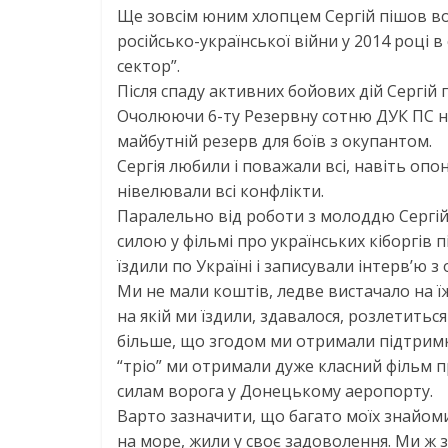
Ще зовсім юним хлопцем Сергій пішов во
російсько-української війни у 2014 році
сектор”.
Після спаду активних бойових дій Сергі
Очолюючи 6-ту Резервну сотню ДУК ПС н
майбутній резерв для боїв з окупантом.
Сергія любили і поважали всі, навіть опо
нівелювали всі конфлікти.
Паралельно від роботи з молоддю Сергій
силою у фільмі про українських кіборгів
їздили по Україні і записували інтерв’ю 
Ми не мали коштів, ледве вистачало на 
на якій ми їздили, здавалося, розлетиться
більше, що згодом ми отримали підтримк
“тріо” ми отримали дуже класний фільм п
силам ворога у Донецькому аеропорту.
Варто зазначити, що багато моїх знайом
на море, жили у своє задоволення. Ми ж 