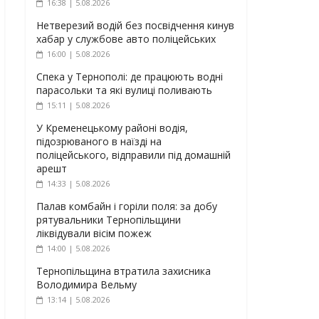
16:38 | 5.08.2026
Нетверезий водій без посвідчення кинув
хабар у службове авто поліцейських
16:00 | 5.08.2026
Спека у Тернополі: де працюють водні
парасольки та які вулиці поливають
15:11 | 5.08.2026
У Кременецькому районі водія,
підозрюваного в наїзді на
поліцейського, відправили під домашній
арешт
14:33 | 5.08.2026
Палав комбайн і горіли поля: за добу
рятувальники Тернопільщини
ліквідували вісім пожеж
14:00 | 5.08.2026
Тернопільщина втратила захисника
Володимира Вельму
13:14 | 5.08.2026