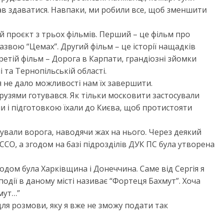
в здаватися. Навпаки, ми робили все, щоб зменшити
ий проєкт з трьох фільмів. Перший – це фільм про
азвою “Цемах”. Другий фільм – це історії нащадків
ретій фільм – Дорога в Карпати, грандіозні зйомки
 та Тернопільській області.
не дало можливості нам їх завершити.
 друзями готувався. Як тільки московити застосували
и і підготовкою їхали до Києва, щоб протистояти
ували ворога, наводячи жах на нього. Через деякий
ССО, а згодом на базі підрозділів ДУК ПС була утворена
годом була Харківщина і Донеччина. Саме від Сергія я
події в даному місті називає “Фортеця Бахмут”. Хоча
мут…”
 для розмови, яку я вже не зможу подати так