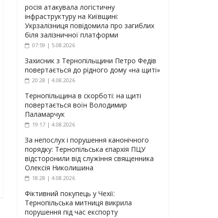
росія атакувала логістичну
інфраструктуру на Київщині:
Укрзалізниця повідомила про загиблих
біля залізничної платформи
07:59 | 5.08.2026
Захисник з Тернопільщини Петро Федів
повертається до рідного дому «на щиті»
20:28 | 4.08.2026
Тернопільщина в скорботі: на щиті
повертається воїн Володимир
Паламарчук
19:17 | 4.08.2026
За непослух і порушення канонічного
порядку: Тернопільська єпархія ПЦУ
відсторонили від служіння священника
Олексія Николишина
18:28 | 4.08.2026
Фіктивний покупець у Чехії:
Тернопільська митниця викрила
порушення під час експорту