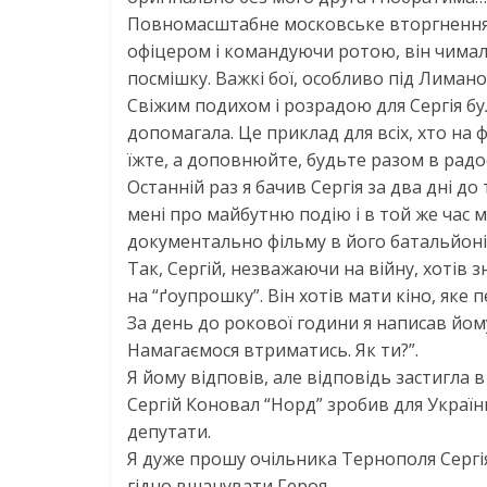
Повномасштабне московське вторгнення з
офіцером і командуючи ротою, він чимало
посмішку. Важкі бої, особливо під Лимано
Свіжим подихом і розрадою для Сергія бу
допомагала. Це приклад для всіх, хто на ф
їжте, а доповнюйте, будьте разом в радос
Останній раз я бачив Сергія за два дні до
мені про майбутню подію і в той же час
документально фільму в його батальйоні
Так, Сергій, незважаючи на війну, хотів з
на “ґоупрошку”. Він хотів мати кіно, як
За день до рокової години я написав йому:
Намагаємося втриматись. Як ти?”.
Я йому відповів, але відповідь застигла 
Сергій Коновал “Норд” зробив для України
депутати.
Я дуже прошу очільника Тернополя Сергія
гідно вшанувати Героя.