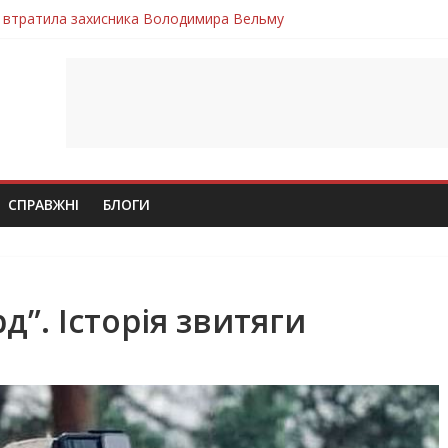
 втратила захисника Володимира Вельму
нопільщини Петро Федів повертається до рідного дому «на щиті»
в скорботі: на щиті повертається воїн Володимир Паламарчук
ння бойового завдання загинув захисник Юрій Пушкар з Тернопі
ув молодий захисник Дмитро Березко з Тернопільщини
СПРАВЖНІ
БЛОГИ
д”. Історія звитяги