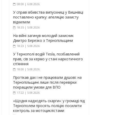
08:00 | 6.08.2026
У справі вбивства випускниці у Вишнівці
поставлено крапку: апеляцію захисту
відхилили
18:35 | 5.08.2026
На війні загинув молодий захисник
Дмитро Березко з Тернопільщини
18:23 | 5.08.2026
У Тернополі водій Tesla, позбавлений
прав, сів за кермо у стані наркотичного
сп’яніння
18:00 | 5.08.2026
Протікав дах і не працювали душові: на
Тернопільщині лише після перевірки
покращили умови для ВПО
17:22 | 5.08.2026
«Щодня надходять скарги»: у громаді під
Тернополем просять поліцію посилити
контроль за мотоциклістами