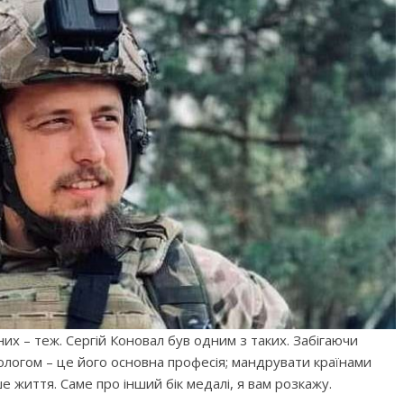
их – теж. Сергій Коновал був одним з таких. Забігаючи
ологом – це його основна професія; мандрувати країнами
е життя. Саме про інший бік медалі, я вам розкажу.