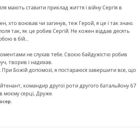
ля мають ставити приклад життя і війну Сергія в
ен, хто воював чи загинув, теж Герой, я це і так знаю.
оля так, як це робив Сергій. Не кожен віддав десять
собою в бій…
моментами не слухав тебе. Своєю байдужістю робив
уч, творив і надихав.
и. При Божій допомозі, я постараюся завершити все, що
лейтенант, командир другої роти другого батальйону 67
в моєму серці, Друже.
юсер.