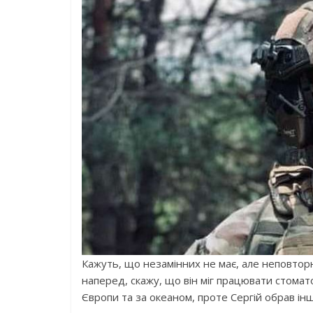
Кажуть, що незамінних не має, але неповторн
наперед, скажу, що він міг працювати стомат
Європи та за океаном, проте Сергій обрав інш