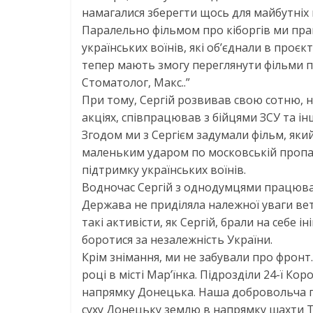
намагалися зберегти щось для майбутніх п
Паралельно фільмом про кіборгів ми п
українських воїнів, які об’єднали в проєк
тепер мають змогу переглянути фільми пр
Стоматолог, Макс..”
При тому, Сергій розвивав свою сотню, н
акціях, співпрацював з бійцями ЗСУ та і
Згодом ми з Сергієм задумали фільм, який
маленьким ударом по московській пропага
підтримку українських воїнів.
Водночас Сергій з однодумцями працював
Держава не приділяла належної уваги ве
такі активісти, як Сергій, брали на себе 
боротися за незалежність України.
Крім знімання, ми не забували про фронт
році в місті Мар’їнка. Підрозділи 24-ї Ко
напрямку Донецька. Наша добровольча гр
суху Донецьку землю в напрямку шахти Тр