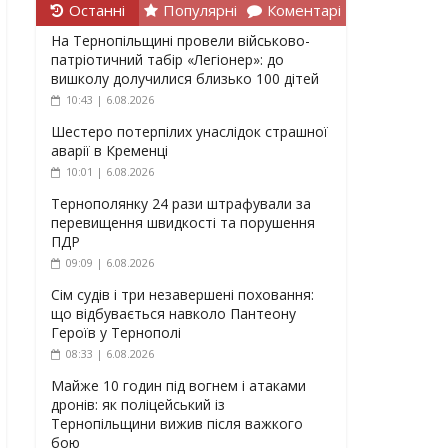
Останні
Популярні
Коментарі
На Тернопільщині провели військово-
патріотичний табір «Легіонер»: до
вишколу долучилися близько 100 дітей
10:43 | 6.08.2026
Шестеро потерпілих унаслідок страшної
аварії в Кременці
10:01 | 6.08.2026
Тернополянку 24 рази штрафували за
перевищення швидкості та порушення
ПДР
09:09 | 6.08.2026
Сім судів і три незавершені поховання:
що відбувається навколо Пантеону
Героїв у Тернополі
08:33 | 6.08.2026
Майже 10 годин під вогнем і атаками
дронів: як поліцейський із
Тернопільщини вижив після важкого
бою