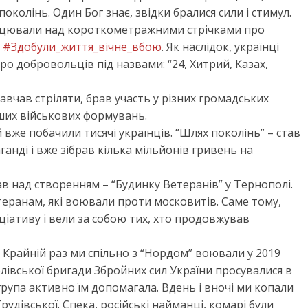
околінь. Один Бог знає, звідки бралися сили і стимул.
рацювали над короткометражними стрічками про
т
#Здобули_життя_вічне_вбою
. Як наслідок, українці
о добровольців під назвами: “24, Хитрий, Казах,
авчав стріляти, брав участь у різних громадських
нших військових формувань.
 вже побачили тисячі українців. “Шлях поколінь” – став
нді і вже зібрав кілька мільйонів гривень на
 над створенням – “Будинку Ветеранів” у Тернополі.
теранам, які воювали проти московитів. Саме тому,
ініціативу і вели за собою тих, хто продовжував
. Крайній раз ми спільно з “Нордом” воювали у 2019
ролівської бригади Збройних сил України просувалися в
упа активно їм допомагала. Вдень і вночі ми копали
удівської. Спека, російські найманці, комарі були