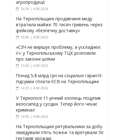
агропродукції
16:30 | 4.08.2026
На Тернопільщині продавчиня меду
втратила майже 70 тисяч гривень через
фейкову «безпечну доставку»
16:00 | 4.08.2026
«СЗЧ не вирішує проблему, а ускладнює
її»: у Тернопільському ТЦК розповіли
про законні шляхи
15:00 | 4.08.2026
Понад 5,8 млрд грн на соціальні гарантії:
підсумки сплати ЄСВ на Тернопільщині
14:33 | 4.08.2026
У Тернополі 11-річний хлопець поцупив
велосипед у сусідки. Тепер його чекає
кримінал
14:00 | 4.08.2026
На Тернопільщині рятувальники за добу
ліквідували п’ять пожеж та врятували 50
гектарів урожаю