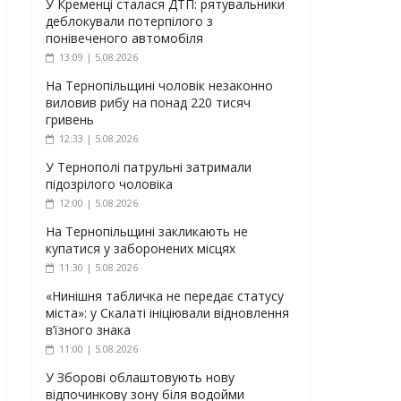
У Кременці сталася ДТП: рятувальники
деблокували потерпілого з
понівеченого автомобіля
13:09 | 5.08.2026
На Тернопільщині чоловік незаконно
виловив рибу на понад 220 тисяч
гривень
12:33 | 5.08.2026
У Тернополі патрульні затримали
підозрілого чоловіка
12:00 | 5.08.2026
На Тернопільщині закликають не
купатися у заборонених місцях
11:30 | 5.08.2026
«Нинішня табличка не передає статусу
міста»: у Скалаті ініціювали відновлення
в’їзного знака
11:00 | 5.08.2026
У Зборові облаштовують нову
відпочинкову зону біля водойми