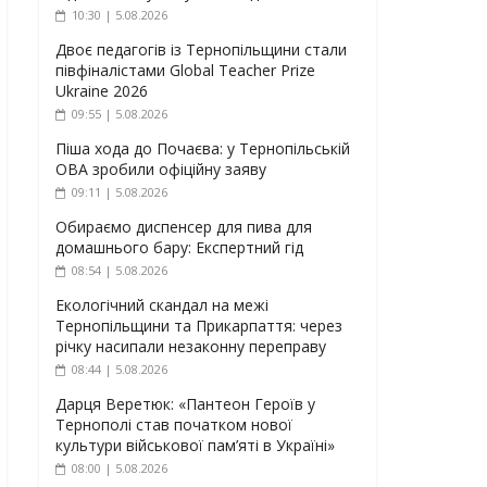
10:30 | 5.08.2026
Двоє педагогів із Тернопільщини стали
півфіналістами Global Teacher Prize
Ukraine 2026
09:55 | 5.08.2026
Піша хода до Почаєва: у Тернопільській
ОВА зробили офіційну заяву
09:11 | 5.08.2026
Обираємо диспенсер для пива для
домашнього бару: Експертний гід
08:54 | 5.08.2026
Екологічний скандал на межі
Тернопільщини та Прикарпаття: через
річку насипали незаконну переправу
08:44 | 5.08.2026
Дарця Веретюк: «Пантеон Героїв у
Тернополі став початком нової
культури військової пам’яті в Україні»
08:00 | 5.08.2026