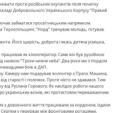
ювати проти російських окупантів після початку
 в складі Добровольчого Українського Корпусу “Правий
й почав займатися просвітницьким напрямком.
а Тернопільщині, “Норд” тренував молодь, готував
ненти. Його щирість, доброта і якась дитяча усмішка,
 працював як кінооператор. Саме він був рушійною
 під назвою “Трохи нижче неба”. Два роки ми з Нордом
з очевидцями боїв в ДАП.
їжу. Камеру нам подарував волонтер з Праги. Машина,
 від старості і поломок. Проте ніхто не здавався. Тим
у від Руслана Горового. Як наслідок роботи нашого
ро українських воїнів, які протистояли переважаючим
их з довоєнного життя працювали за кордоном, їздили
з Сергієм у перервах між фронтовими ротаціями,