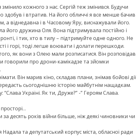
мінило кожного з нас. Сергій теж змінився. Будучи
 здобув і втратив. На його обличчі я все менше бачив
м, а віднедавна і в Часовому Яру, виснажували його.
ла його дружина Оля. Вона підтримувала постійно і
ронті, і тих, хто в тилу – підтримуйте одне одного. Не
ті і горі, тоді легше воювати і долати перешкоди.
 того, як вони з Олею мали розписатися. Він розповідав
 ми говорили про дрони-камікадзе та зйомки
.
німати. Він марив кіно, складав плани, знімав бойові дії
е передасть сьогоднішню історію майбутнім нащадкам.
 “Слава Україні. Як ти, Друже?” -” Героям Слава.
в просторі…
 за десять років війни більше, ніж деякі чиновники чи
 Надала та депутатський корпус міста, обласної ради