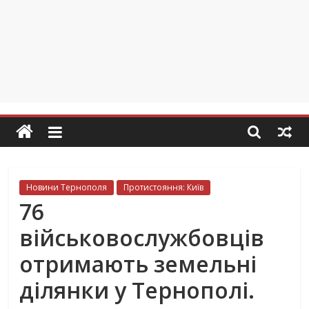
Новини Тернополя
Протистояння: Київ
76
військовослужбовців
отримають земельні
ділянки у Тернополі.