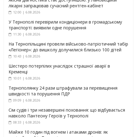
лікарні запрацював сучасний рентген-кабінет
12:00 | 6.08.2026
У Тернополі перевірили кондиціонери в громадському
транспорті: виявили одне порушення
11:30 | 6.08.2026
На Тернопільщині провели військово-патріотичний табір
«Легіонер»: до вишколу долучилися близько 100 дітей
10:43 | 6.08.2026
Шестеро потерпілих унаслідок страшної аварії в
Кременці
10:01 | 6.08.2026
Тернополянку 24 рази штрафували за перевищення
швидкості та порушення ПДР
09:09 | 6.08.2026
Сім судів і три незавершені поховання: що відбувається
навколо Пантеону Героїв у Тернополі
08:33 | 6.08.2026
Майже 10 годин під вогнем і атаками дронів: як