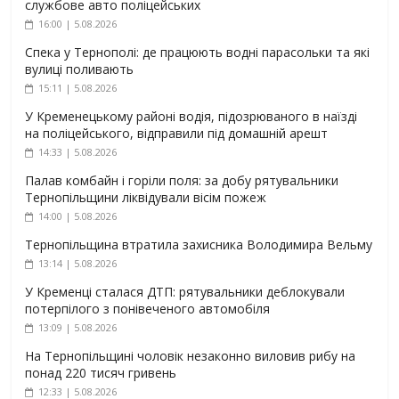
службове авто поліцейських
16:00 | 5.08.2026
Спека у Тернополі: де працюють водні парасольки та які
вулиці поливають
15:11 | 5.08.2026
У Кременецькому районі водія, підозрюваного в наїзді
на поліцейського, відправили під домашній арешт
14:33 | 5.08.2026
Палав комбайн і горіли поля: за добу рятувальники
Тернопільщини ліквідували вісім пожеж
14:00 | 5.08.2026
Тернопільщина втратила захисника Володимира Вельму
13:14 | 5.08.2026
У Кременці сталася ДТП: рятувальники деблокували
потерпілого з понівеченого автомобіля
13:09 | 5.08.2026
На Тернопільщині чоловік незаконно виловив рибу на
понад 220 тисяч гривень
12:33 | 5.08.2026