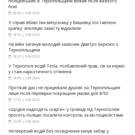
поліцейський із Тернопільщини вижив після важкого
бою
08:00 | 6.08.2026
У справі вбивства випускниці у Вишнівці поставлено
крапку: апеляцію захисту відхилили
18:35 | 5.08.2026
На війні загинув молодий захисник Дмитро Березко з
Тернопільщини
18:23 | 5.08.2026
У Тернополі водій Tesla, позбавлений прав, сів за кермо
у стані наркотичного сп’яніння
18:00 | 5.08.2026
Протікав дах і не працювали душові: на Тернопільщині
лише після перевірки покращили умови для ВПО
17:22 | 5.08.2026
«Щодня надходять скарги»: у громаді під Тернополем
просять поліцію посилити контроль за мотоциклістами
16:38 | 5.08.2026
Нетверезий водій без посвідчення кинув хабар у