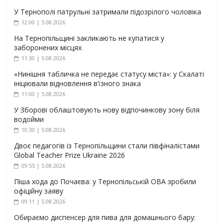
У Тернополі патрульні затримали підозрілого чоловіка
12:00 | 5.08.2026
На Тернопільщині закликають не купатися у
заборонених місцях
11:30 | 5.08.2026
«Нинішня табличка не передає статусу міста»: у Скалаті
ініціювали відновлення в’їзного знака
11:00 | 5.08.2026
У Зборові облаштовують нову відпочинкову зону біля
водойми
10:30 | 5.08.2026
Двоє педагогів із Тернопільщини стали півфіналістами
Global Teacher Prize Ukraine 2026
09:55 | 5.08.2026
Піша хода до Почаєва: у Тернопільській ОВА зробили
офіційну заяву
09:11 | 5.08.2026
Обираємо диспенсер для пива для домашнього бару: