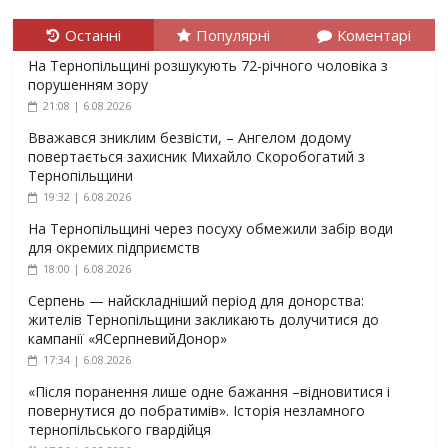
Останні
Популярні
Коментарі
На Тернопільщині розшукують 72-річного чоловіка з
порушенням зору
21:08 | 6.08.2026
Вважався зниклим безвісти, – Ангелом додому
повертається захисник Михайло Скоробогатий з
Тернопільщини
19:32 | 6.08.2026
На Тернопільщині через посуху обмежили забір води
для окремих підприємств
18:00 | 6.08.2026
Серпень — найскладніший період для донорства:
жителів Тернопільщини закликають долучитися до
кампанії «ЯСерпневийДонор»
17:34 | 6.08.2026
«Після поранення лише одне бажання –відновитися і
повернутися до побратимів». Історія незламного
тернопільського гвардійця