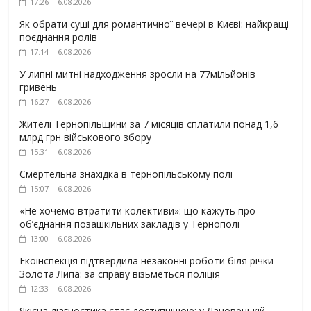
17:26 | 6.08.2026
Як обрати суші для романтичної вечері в Києві: найкращі
поєднання ролів
17:14 | 6.08.2026
У липні митні надходження зросли на 77мільйонів
гривень
16:27 | 6.08.2026
Жителі Тернопільщини за 7 місяців сплатили понад 1,6
млрд грн військового збору
15:31 | 6.08.2026
Смертельна знахідка в тернопільському полі
15:07 | 6.08.2026
«Не хочемо втратити колективи»: що кажуть про
об’єднання позашкільних закладів у Тернополі
13:00 | 6.08.2026
Екоінспекція підтвердила незаконні роботи біля річки
Золота Липа: за справу візьметься поліція
12:33 | 6.08.2026
Якісна діагностика стає доступнішою: у Лановецькій