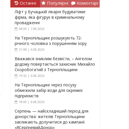
Останні
Популярні
Коментарі
Ліфт у Бучацькій лікарні будуватиме
фірма, яка фігурує в кримінальному
провадженні
08:00 | 7.08.2026
На Тернопільщині розшукують 72-
річного чоловіка з порушенням зору
21:08 | 6.08.2026
Вважався зниклим безвісти, – Ангелом
додому повертається захисник Михайло
Скоробогатий з Тернопільщини
19:32 | 6.08.2026
На Тернопільщині через посуху
обмежили забір води для окремих
підприємств
18:00 | 6.08.2026
Серпень — найскладніший період для
донорства: жителів Тернопільщини
закликають долучитися до кампанії
«ЯСерпневийДонор»