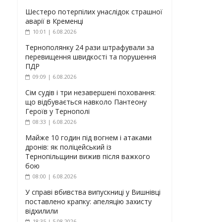
Шестеро потерпілих унаслідок страшної
аварії в Кременці
10:01 | 6.08.2026
Тернополянку 24 рази штрафували за
перевищення швидкості та порушення
ПДР
09:09 | 6.08.2026
Сім судів і три незавершені поховання:
що відбувається навколо Пантеону
Героїв у Тернополі
08:33 | 6.08.2026
Майже 10 годин під вогнем і атаками
дронів: як поліцейський із
Тернопільщини вижив після важкого
бою
08:00 | 6.08.2026
У справі вбивства випускниці у Вишнівці
поставлено крапку: апеляцію захисту
відхилили
18:35 | 5.08.2026