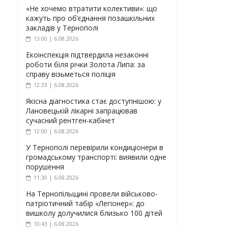
«Не хочемо втратити колективи»: що
кажуть про об’єднання позашкільних
закладів у Тернополі
13:00 | 6.08.2026
Екоінспекція підтвердила незаконні
роботи біля річки Золота Липа: за
справу візьметься поліція
12:33 | 6.08.2026
Якісна діагностика стає доступнішою: у
Лановецькій лікарні запрацював
сучасний рентген-кабінет
12:00 | 6.08.2026
У Тернополі перевірили кондиціонери в
громадському транспорті: виявили одне
порушення
11:30 | 6.08.2026
На Тернопільщині провели військово-
патріотичний табір «Легіонер»: до
вишколу долучилися близько 100 дітей
10:43 | 6.08.2026