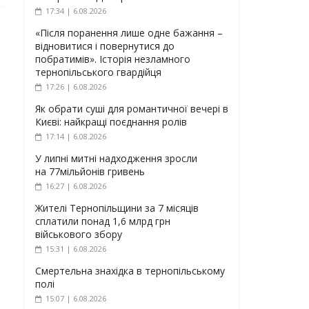
17:34 | 6.08.2026
«Після поранення лише одне бажання –
відновитися і повернутися до
побратимів». Історія незламного
тернопільського гвардійця
17:26 | 6.08.2026
Як обрати суші для романтичної вечері в
Києві: найкращі поєднання ролів
17:14 | 6.08.2026
У липні митні надходження зросли
на 77мільйонів гривень
16:27 | 6.08.2026
Жителі Тернопільщини за 7 місяців
сплатили понад 1,6 млрд грн
військового збору
15:31 | 6.08.2026
Смертельна знахідка в тернопільському
полі
15:07 | 6.08.2026