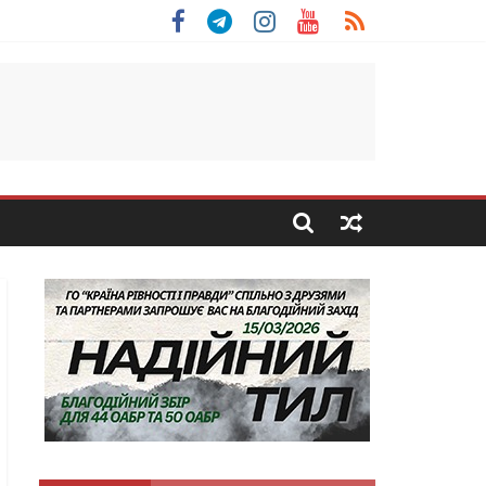
 Скоробогатий з Тернопільщини