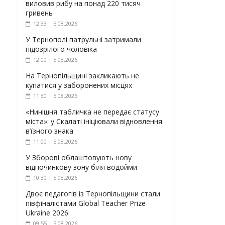
виловив рибу на понад 220 тисяч
гривень
12:33 | 5.08.2026
У Тернополі патрульні затримали
підозрілого чоловіка
12:00 | 5.08.2026
На Тернопільщині закликають не
купатися у заборонених місцях
11:30 | 5.08.2026
«Нинішня табличка не передає статусу
міста»: у Скалаті ініціювали відновлення
в’їзного знака
11:00 | 5.08.2026
У Зборові облаштовують нову
відпочинкову зону біля водойми
10:30 | 5.08.2026
Двоє педагогів із Тернопільщини стали
півфіналістами Global Teacher Prize
Ukraine 2026
09:55 | 5.08.2026