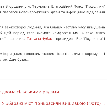
тва Угорщини у м. Тернопіль Благодійний Фонд “Подоляни”
я патології новонародж
ених дітей та інфекційне відділення
для важкохворої людини, яка більшу частину часу вимушена
 цей період став якомога комфортнішим. А таке ліжко
ня”, зазначила
Татьяна Чубак
– президент БФ “Подоляни” і
м Корицьким, головним лікарем лікарні, з яким в скорому часі
ктом. Далі буде…
 двома сільськими радами
У Збаражі міст прикрасили вишивкою (Фото)
→