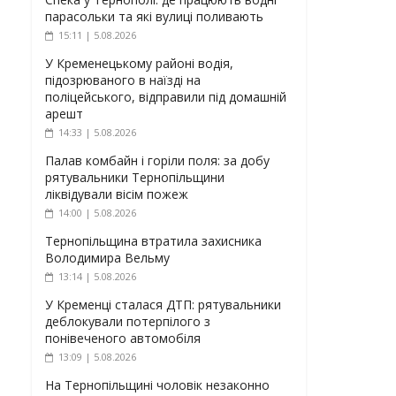
парасольки та які вулиці поливають
15:11 | 5.08.2026
У Кременецькому районі водія,
підозрюваного в наїзді на
поліцейського, відправили під домашній
арешт
14:33 | 5.08.2026
Палав комбайн і горіли поля: за добу
рятувальники Тернопільщини
ліквідували вісім пожеж
14:00 | 5.08.2026
Тернопільщина втратила захисника
Володимира Вельму
13:14 | 5.08.2026
У Кременці сталася ДТП: рятувальники
деблокували потерпілого з
понівеченого автомобіля
13:09 | 5.08.2026
На Тернопільщині чоловік незаконно