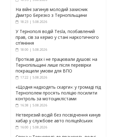
На війні загинув молодий захисник
Дмитро Березко з Тернопільщини
18:23 | 5.08.2026
У Тернополі водій Tesla, позбавлений
прав, сів за кермо у стані наркотичного
сп’яніння
18:00 | 5.08.2026
Протікав дах і не працювали душові: на
Тернопільщині лише після перевірки
покращили умови для ВПО
17:22 | 5.08.2026
«Щодня надходять скарги»: у громаді під
Тернополем просять поліцію посилити
контроль за мотоциклістами
16:38 | 5.08.2026
Нетверезий водій без посвідчення кинув
хабар у службове авто поліцейських
16:00 | 5.08.2026
Спека у Тернополі: де працюють водні