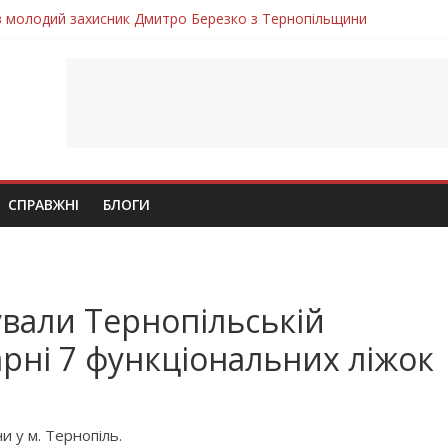
ув молодий захисник Дмитро Березко з Тернопільщини
 втратила захисника Володимира Вельму
нопільщини Петро Федів повертається до рідного дому «на щиті»
в скорботі: на щиті повертається воїн Володимир Паламарчук
лим безвісти, – Ангелом додому повертається захисник Михайло
СПРАВЖНІ
БЛОГИ
вали Тернопільській
арні 7 функціональних ліжок