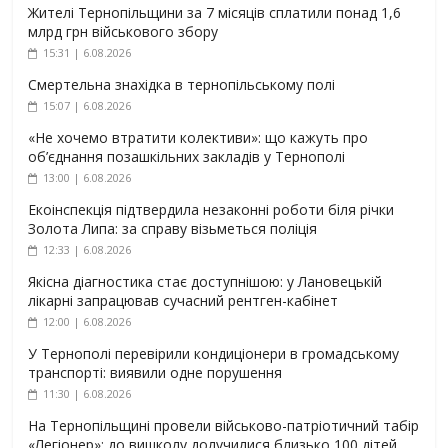
Жителі Тернопільщини за 7 місяців сплатили понад 1,6
млрд грн військового збору
15:31 | 6.08.2026
Смертельна знахідка в тернопільському полі
15:07 | 6.08.2026
«Не хочемо втратити колективи»: що кажуть про
об’єднання позашкільних закладів у Тернополі
13:00 | 6.08.2026
Екоінспекція підтвердила незаконні роботи біля річки
Золота Липа: за справу візьметься поліція
12:33 | 6.08.2026
Якісна діагностика стає доступнішою: у Лановецькій
лікарні запрацював сучасний рентген-кабінет
12:00 | 6.08.2026
У Тернополі перевірили кондиціонери в громадському
транспорті: виявили одне порушення
11:30 | 6.08.2026
На Тернопільщині провели військово-патріотичний табір
«Легіонер»: до вишколу долучилися близько 100 дітей