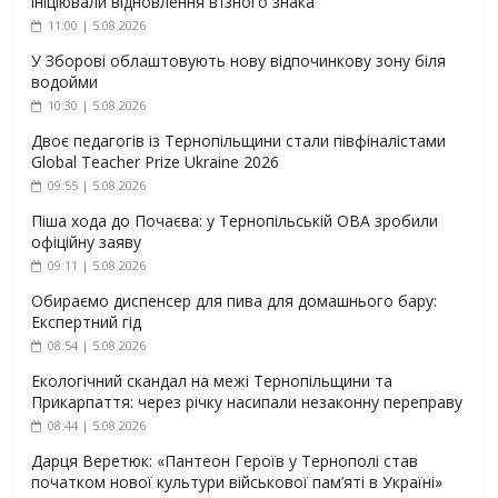
ініціювали відновлення в’їзного знака
11:00 | 5.08.2026
У Зборові облаштовують нову відпочинкову зону біля
водойми
10:30 | 5.08.2026
Двоє педагогів із Тернопільщини стали півфіналістами
Global Teacher Prize Ukraine 2026
09:55 | 5.08.2026
Піша хода до Почаєва: у Тернопільській ОВА зробили
офіційну заяву
09:11 | 5.08.2026
Обираємо диспенсер для пива для домашнього бару:
Експертний гід
08:54 | 5.08.2026
Екологічний скандал на межі Тернопільщини та
Прикарпаття: через річку насипали незаконну переправу
08:44 | 5.08.2026
Дарця Веретюк: «Пантеон Героїв у Тернополі став
початком нової культури військової пам’яті в Україні»