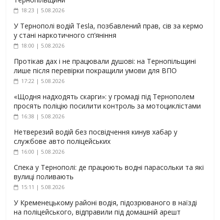
18:23 | 5.08.2026
У Тернополі водій Tesla, позбавлений прав, сів за кермо
у стані наркотичного сп’яніння
18:00 | 5.08.2026
Протікав дах і не працювали душові: на Тернопільщині
лише після перевірки покращили умови для ВПО
17:22 | 5.08.2026
«Щодня надходять скарги»: у громаді під Тернополем
просять поліцію посилити контроль за мотоциклістами
16:38 | 5.08.2026
Нетверезий водій без посвідчення кинув хабар у
службове авто поліцейських
16:00 | 5.08.2026
Спека у Тернополі: де працюють водні парасольки та які
вулиці поливають
15:11 | 5.08.2026
У Кременецькому районі водія, підозрюваного в наїзді
на поліцейського, відправили під домашній арешт