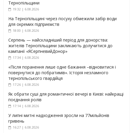
Тернопільщини
19:32 | 6.08.2026
На Тернопільщині через посуху обмежили забір води
для окремих підприємств
18:00 | 6.08.2026
Серпень — найскладніший період для донорства:
жителів Тернопільщини закликають долучитися до
кампанії «ЯСерпневийДонор»
17:34 | 6.08.2026
«Після поранення лише одне бажання –відновитися і
повернутися до побратимів». Історія незламного
тернопільського гвардійця
17:26 | 6.08.2026
Як обрати суші для романтичної вечері в Києві: найкращі
поєднання ролів
17:14 | 6.08.2026
У липні митні надходження зросли на 77мільйонів
гривень
16:27 | 6.08.2026