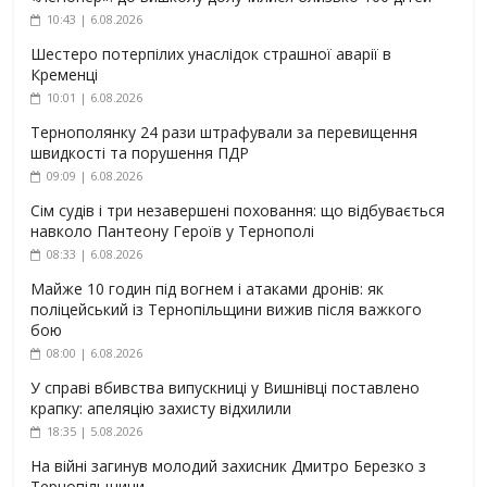
10:43 | 6.08.2026
Шестеро потерпілих унаслідок страшної аварії в
Кременці
10:01 | 6.08.2026
Тернополянку 24 рази штрафували за перевищення
швидкості та порушення ПДР
09:09 | 6.08.2026
Сім судів і три незавершені поховання: що відбувається
навколо Пантеону Героїв у Тернополі
08:33 | 6.08.2026
Майже 10 годин під вогнем і атаками дронів: як
поліцейський із Тернопільщини вижив після важкого
бою
08:00 | 6.08.2026
У справі вбивства випускниці у Вишнівці поставлено
крапку: апеляцію захисту відхилили
18:35 | 5.08.2026
На війні загинув молодий захисник Дмитро Березко з
Тернопільщини