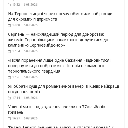
19:32 | 6.08.2026
На Тернопільщині через посуху обмежили забір води
для окремих підприємств
18:00 | 6.08.2026
Серпень — найскладніший період для донорства:
жителів Тернопільщини закликають долучитися до
кампанії «ЯСерпневийДонор»
17:34 | 6.08.2026
«Після поранення лише одне бажання –відновитися і
повернутися до побратимів». Історія незламного
тернопільського гвардійця
17:26 | 6.08.2026
Як обрати суші для романтичної вечері в Києві: найкращі
поєднання ролів
17:14 | 6.08.2026
У липні митні надходження зросли на 77мільйонів
гривень
16:27 | 6.08.2026
Жителі Тернопільщини за 7 місяців сплатили понад 1,6