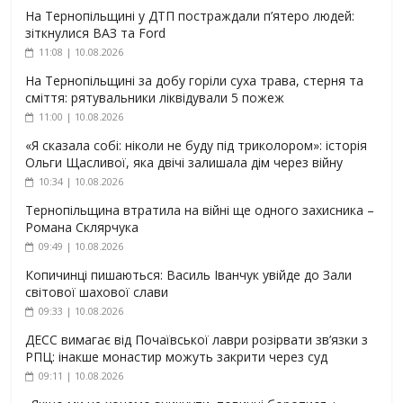
На Тернопільщині у ДТП постраждали п’ятеро людей:
зіткнулися ВАЗ та Ford
11:08 | 10.08.2026
На Тернопільщині за добу горіли суха трава, стерня та
сміття: рятувальники ліквідували 5 пожеж
11:00 | 10.08.2026
«Я сказала собі: ніколи не буду під триколором»: історія
Ольги Щасливої, яка двічі залишала дім через війну
10:34 | 10.08.2026
Тернопільщина втратила на війні ще одного захисника –
Романа Склярчука
09:49 | 10.08.2026
Копичинці пишаються: Василь Іванчук увійде до Зали
світової шахової слави
09:33 | 10.08.2026
ДЕСС вимагає від Почаївської лаври розірвати зв’язки з
РПЦ: інакше монастир можуть закрити через суд
09:11 | 10.08.2026