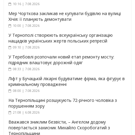
10:16 | 7.08.2026
Мер Чорткова закликав не купувати будівлю на вулиці
Хічія: її планують демонтувати
10:00 | 7.08.2026
У Тернополі створюють всеукраїнську організацію
нащадків українських жертв польських репресій
09:10 | 7.08.2026
У Теребовлі розпочали новий етап ремонту мосту:
підрядник влаштовує дорожній одяг
08:33 | 7.08.2026
Ліфт у Бучацькій лікарні будуватиме фірма, яка фігурує в
кримінальному провадженні
08:00 | 7.08.2026
На Тернопільщині розшукують 72-річного чоловіка з
порушенням зору
21:08 | 6.08.2026
Вважався зниклим безвісти, – Ангелом додому
повертається захисник Михайло Скоробогатий з
Тернопільщини