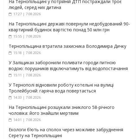
На Тернопільщині у потрійній ДТП постраждали троє
людей, серед них дитина
17:27 | 7.08.2026
На Тернопільщині державі повернули недобудований 90-
квартирний будинок вартістю понад 50 млн грн
15:55 | 7.08.2026
Тернопільщина втратила захисника Володимира Дичку
15:18 | 7.08.2026
У Заліщиках заборонили поливати городи питною
водою: порушників відключатимуть від водопостачання
15:11 | 7.08.2026
У Тернополі відновили роботу котельні на вулиці
Тролейбусній: гаряча вода повертається
14:33 | 7.08.2026
На Тернопільщині розшукали зниклого 58-річного
чоловіка: його знайшли мертвим
14:01 | 7.08.2026
Екологи б’ють на сполох через можливе забруднення
Серету на Тернопільщині