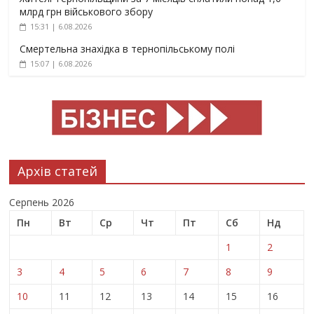
млрд грн військового збору
15:31 | 6.08.2026
Смертельна знахідка в тернопільському полі
15:07 | 6.08.2026
Архів статей
Серпень 2026
Пн
Вт
Ср
Чт
Пт
Сб
Нд
1
2
3
4
5
6
7
8
9
10
11
12
13
14
15
16