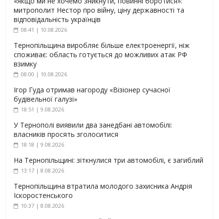
«Якщо ми не хочемо зникнути, повинні боротися»:
митрополит Нестор про війну, ціну державності та
відповідальність українців
08:41 | 10.08.2026
Тернопільщина виробляє більше електроенергії, ніж
споживає: область готується до можливих атак РФ
взимку
08:00 | 10.08.2026
Ігор Гуда отримав нагороду «Візіонер сучасної
будівельної галузі»
18:51 | 9.08.2026
У Тернополі виявили два занедбані автомобілі:
власників просять зголоситися
18:18 | 9.08.2026
На Тернопільщині: зіткнулися три автомобілі, є загиблий
13:17 | 8.08.2026
Тернопільщина втратила молодого захисника Андрія
Іскоростенського
10:37 | 8.08.2026