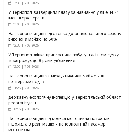
13:38 | 7.08.2026
У Тернополі затвердили плату за навчання у ліцеї №21
імені Ігоря Герети
13:00 | 7.08.2026
На Тернопільщині підготовка до опалювального сезону
виконана майже на 60%
12:30 | 7.08.2026
У Тернополі жінка привласнила забуту підлітком сумку:
їй загрожує до 8 років ув’язнення
12:00 | 7.08.2026
На Тернопільщині за місяць виявили майже 200
нетверезих водіїв
11:25 | 7.08.2026
Державну екологічну інспекцію у Тернопільській області
реорганізують
10:55 | 7.08.2026
На Тернопільщині під колеса мотоцикла потрапив
пішохід, а в реанімацію – неповнолітній пасажир
мотоцикла