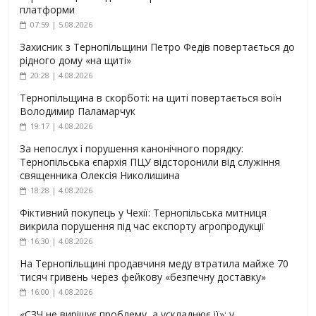
платформи
07:59 | 5.08.2026
Захисник з Тернопільщини Петро Федів повертається до
рідного дому «на щиті»
20:28 | 4.08.2026
Тернопільщина в скорботі: на щиті повертається воїн
Володимир Паламарчук
19:17 | 4.08.2026
За непослух і порушення канонічного порядку:
Тернопільська єпархія ПЦУ відсторонили від служіння
священника Олексія Николишина
18:28 | 4.08.2026
Фіктивний покупець у Чехії: Тернопільська митниця
викрила порушення під час експорту агропродукції
16:30 | 4.08.2026
На Тернопільщині продавчиня меду втратила майже 70
тисяч гривень через фейкову «безпечну доставку»
16:00 | 4.08.2026
«СЗЧ не вирішує проблему, а ускладнює її»: у