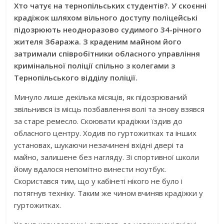
Хто чатує на тернопільських студентів?. У скоєнні
крадіжок шляхом вільного доступу поліцейські
підозрюють неодноразово судимого 34-річного
жителя Збаража. З краденим майном його
затримали співробітники обласного управління
кримінальної поліції спільно з колегами з
Тернопільського відділу поліції.
Минуло лише декілька місяців, як підозрюваний
звільнився із місць позбавлення волі та знову взявся
за старе ремесло. Скоювати крадіжки їздив до
обласного центру. Ходив по гуртожитках та інших
установах, шукаючи незачинені вхідні двері та
майно, залишене без нагляду. Зі спортивної школи
йому вдалося непомітно винести ноутбук.
Скористався тим, що у кабінеті нікого не було і
потягнув техніку. Таким же чином вчиняв крадіжки у
гуртожитках.