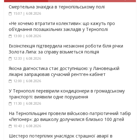
Смертельна знахідка в тернопільському полі
15:07 | 6.08.2026
«Не хочемо втратити колективи»: що кажуть про
об’єднання позашкільних закладів у Тернополі
13:00 | 6.08.2026
Екоінспекція підтвердила незаконні роботи біля річки
Золота Липа: за справу візьметься поліція
12:33 | 6.08.2026
Якісна діагностика стає доступнішою: у Лановецькій
лікарні запрацював сучасний рентген-кабінет
12:00 | 6.08.2026
У Тернополі перевірили кондиціонери в громадському
транспорті: виявили одне порушення
11:30 | 6.08.2026
На Тернопільщині провели військово-патріотичний табір
«Легіонер»: до вишколу долучилися близько 100 дітей
10:43 | 6.08.2026
Шестеро потерпілих унаслідок страшної аварії в