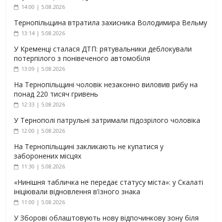
14:00 | 5.08.2026
Тернопільщина втратила захисника Володимира Вельму
13:14 | 5.08.2026
У Кременці сталася ДТП: рятувальники деблокували
потерпілого з понівеченого автомобіля
13:09 | 5.08.2026
На Тернопільщині чоловік незаконно виловив рибу на
понад 220 тисяч гривень
12:33 | 5.08.2026
У Тернополі патрульні затримали підозрілого чоловіка
12:00 | 5.08.2026
На Тернопільщині закликають не купатися у
заборонених місцях
11:30 | 5.08.2026
«Нинішня табличка не передає статусу міста»: у Скалаті
ініціювали відновлення в’їзного знака
11:00 | 5.08.2026
У Зборові облаштовують нову відпочинкову зону біля