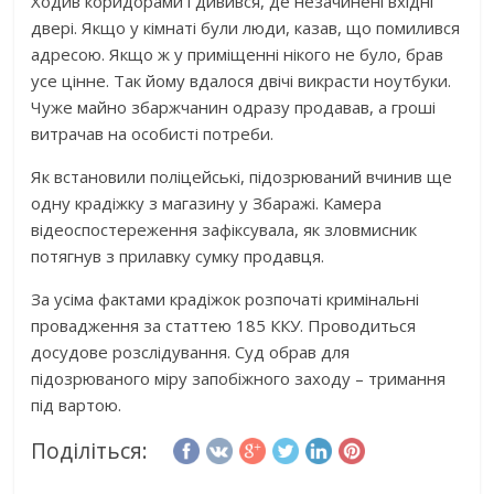
Ходив коридорами і дивився, де незачинені вхідні
двері. Якщо у кімнаті були люди, казав, що помилився
адресою. Якщо ж у приміщенні нікого не було, брав
усе цінне. Так йому вдалося двічі викрасти ноутбуки.
Чуже майно збаржчанин одразу продавав, а гроші
витрачав на особисті потреби.
Як встановили поліцейські, підозрюваний вчинив ще
одну крадіжку з магазину у Збаражі. Камера
відеоспостереження зафіксувала, як зловмисник
потягнув з прилавку сумку продавця.
За усіма фактами крадіжок розпочаті кримінальні
провадження за статтею 185 ККУ. Проводиться
досудове розслідування. Суд обрав для
підозрюваного міру запобіжного заходу – тримання
під вартою.
Поділіться: