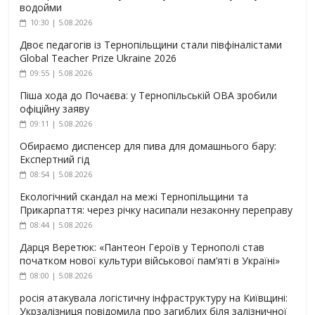
водойми
10:30 | 5.08.2026
Двоє педагогів із Тернопільщини стали півфіналістами
Global Teacher Prize Ukraine 2026
09:55 | 5.08.2026
Піша хода до Почаєва: у Тернопільській ОВА зробили
офіційну заяву
09:11 | 5.08.2026
Обираємо диспенсер для пива для домашнього бару:
Експертний гід
08:54 | 5.08.2026
Екологічний скандал на межі Тернопільщини та
Прикарпаття: через річку насипали незаконну переправу
08:44 | 5.08.2026
Дарця Веретюк: «Пантеон Героїв у Тернополі став
початком нової культури військової пам’яті в Україні»
08:00 | 5.08.2026
росія атакувала логістичну інфраструктуру на Київщині:
Укрзалізниця повідомила про загиблих біля залізничної