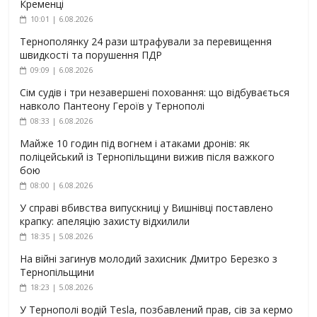
Кременці
10:01 | 6.08.2026
Тернополянку 24 рази штрафували за перевищення
швидкості та порушення ПДР
09:09 | 6.08.2026
Сім судів і три незавершені поховання: що відбувається
навколо Пантеону Героїв у Тернополі
08:33 | 6.08.2026
Майже 10 годин під вогнем і атаками дронів: як
поліцейський із Тернопільщини вижив після важкого
бою
08:00 | 6.08.2026
У справі вбивства випускниці у Вишнівці поставлено
крапку: апеляцію захисту відхилили
18:35 | 5.08.2026
На війні загинув молодий захисник Дмитро Березко з
Тернопільщини
18:23 | 5.08.2026
У Тернополі водій Tesla, позбавлений прав, сів за кермо