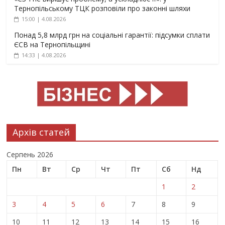
Тернопільському ТЦК розповіли про законні шляхи
15:00 | 4.08.2026
Понад 5,8 млрд грн на соціальні гарантії: підсумки сплати
ЄСВ на Тернопільщині
14:33 | 4.08.2026
Архів статей
Серпень 2026
Пн
Вт
Ср
Чт
Пт
Сб
Нд
1
2
3
4
5
6
7
8
9
10
11
12
13
14
15
16