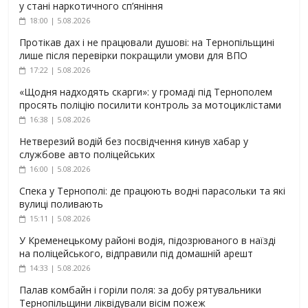
у стані наркотичного сп’яніння
18:00 | 5.08.2026
Протікав дах і не працювали душові: на Тернопільщині
лише після перевірки покращили умови для ВПО
17:22 | 5.08.2026
«Щодня надходять скарги»: у громаді під Тернополем
просять поліцію посилити контроль за мотоциклістами
16:38 | 5.08.2026
Нетверезий водій без посвідчення кинув хабар у
службове авто поліцейських
16:00 | 5.08.2026
Спека у Тернополі: де працюють водні парасольки та які
вулиці поливають
15:11 | 5.08.2026
У Кременецькому районі водія, підозрюваного в наїзді
на поліцейського, відправили під домашній арешт
14:33 | 5.08.2026
Палав комбайн і горіли поля: за добу рятувальники
Тернопільщини ліквідували вісім пожеж