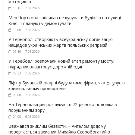
мотоцикла
10:16 | 7.08.2026
Мер Чорткова закликав не купувати будівлю на вулиці
Хічія: її планують демонтувати
10:00 | 7.08.2026
У Тернополі створюють всеукраїнську організацію
нащадків українських жертв польських репресій
09:10 | 7.08.2026
У Теребовлі розпочали новий етап ремонту мосту:
підрядник влаштовує дорожній одяг
08:33 | 7.08.2026
Ліфт у Бучацькій лікарні будуватиме фірма, яка фігурує в
кримінальному провадженні
08:00 | 7.08.2026
На Тернопільщині розшукують 72-річного чоловіка з
порушенням зору
21:08 | 6.08.2026
Вважався зниклим безвісти, – Ангелом додому
повертається захисник Михайло Скоробогатий з