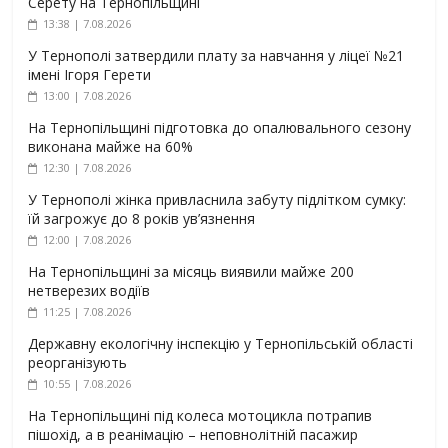
Серету на Тернопільщині
13:38 | 7.08.2026
У Тернополі затвердили плату за навчання у ліцеї №21
імені Ігоря Герети
13:00 | 7.08.2026
На Тернопільщині підготовка до опалювального сезону
виконана майже на 60%
12:30 | 7.08.2026
У Тернополі жінка привласнила забуту підлітком сумку:
їй загрожує до 8 років ув’язнення
12:00 | 7.08.2026
На Тернопільщині за місяць виявили майже 200
нетверезих водіїв
11:25 | 7.08.2026
Державну екологічну інспекцію у Тернопільській області
реорганізують
10:55 | 7.08.2026
На Тернопільщині під колеса мотоцикла потрапив
пішохід, а в реанімацію – неповнолітній пасажир