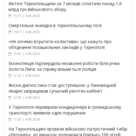
Жителі Тернопільщини за 7 місяців сплатили понад 1,6
млрд грн військового збору
15:31 | 6.08.2026
Смертельна знахідка в тернопільському полі
15:07 | 6.08.2026
«Не хочемо втратити колективи»: що кажуть про
об’єднання позашкільних закладів у Тернополі
13:00 | 6.08.2026
Екоінспекція підтвердила незаконні роботи біля річки
Золота Липа: за справу візьметься поліція
12:33 | 6.08.2026
Якісна діагностика стає доступнішою: у Лановецькій
лікарні запрацював сучасний рентген-кабінет
12:00 | 6.08.2026
У Тернополі перевірили кондиціонери в громадському
транспорті: виявили одне порушення
11:30 | 6.08.2026
На Тернопільщині провели військово-патріотичний табір
«Легіонер»: до вишколу долучилися близько 100 дітей