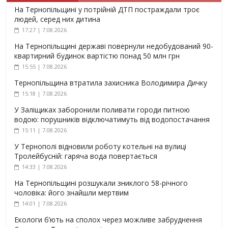
На Тернопільщині у потрійній ДТП постраждали троє
людей, серед них дитина
17:27 | 7.08.2026
На Тернопільщині державі повернули недобудований 90-
квартирний будинок вартістю понад 50 млн грн
15:55 | 7.08.2026
Тернопільщина втратила захисника Володимира Дичку
15:18 | 7.08.2026
У Заліщиках заборонили поливати городи питною
водою: порушників відключатимуть від водопостачання
15:11 | 7.08.2026
У Тернополі відновили роботу котельні на вулиці
Тролейбусній: гаряча вода повертається
14:33 | 7.08.2026
На Тернопільщині розшукали зниклого 58-річного
чоловіка: його знайшли мертвим
14:01 | 7.08.2026
Екологи б’ють на сполох через можливе забруднення