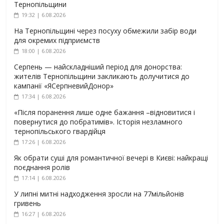
Тернопільщини
19:32 | 6.08.2026
На Тернопільщині через посуху обмежили забір води
для окремих підприємств
18:00 | 6.08.2026
Серпень — найскладніший період для донорства:
жителів Тернопільщини закликають долучитися до
кампанії «ЯСерпневийДонор»
17:34 | 6.08.2026
«Після поранення лише одне бажання –відновитися і
повернутися до побратимів». Історія незламного
тернопільського гвардійця
17:26 | 6.08.2026
Як обрати суші для романтичної вечері в Києві: найкращі
поєднання ролів
17:14 | 6.08.2026
У липні митні надходження зросли на 77мільйонів
гривень
16:27 | 6.08.2026