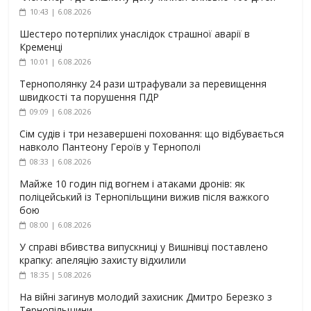
10:43 | 6.08.2026
Шестеро потерпілих унаслідок страшної аварії в
Кременці
10:01 | 6.08.2026
Тернополянку 24 рази штрафували за перевищення
швидкості та порушення ПДР
09:09 | 6.08.2026
Сім судів і три незавершені поховання: що відбувається
навколо Пантеону Героїв у Тернополі
08:33 | 6.08.2026
Майже 10 годин під вогнем і атаками дронів: як
поліцейський із Тернопільщини вижив після важкого
бою
08:00 | 6.08.2026
У справі вбивства випускниці у Вишнівці поставлено
крапку: апеляцію захисту відхилили
18:35 | 5.08.2026
На війні загинув молодий захисник Дмитро Березко з
Тернопільщини