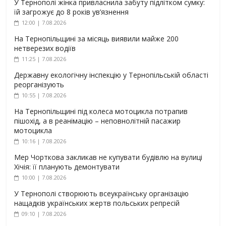
У Тернополі жінка привласнила забуту підлітком сумку:
їй загрожує до 8 років ув’язнення
12:00 | 7.08.2026
На Тернопільщині за місяць виявили майже 200
нетверезих водіїв
11:25 | 7.08.2026
Державну екологічну інспекцію у Тернопільській області
реорганізують
10:55 | 7.08.2026
На Тернопільщині під колеса мотоцикла потрапив
пішохід, а в реанімацію – неповнолітній пасажир
мотоцикла
10:16 | 7.08.2026
Мер Чорткова закликав не купувати будівлю на вулиці
Хічія: її планують демонтувати
10:00 | 7.08.2026
У Тернополі створюють всеукраїнську організацію
нащадків українських жертв польських репресій
09:10 | 7.08.2026