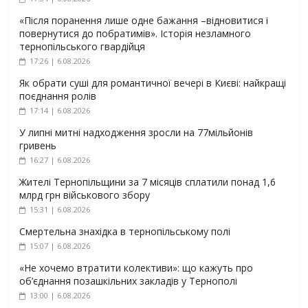
«Після поранення лише одне бажання –відновитися і
повернутися до побратимів». Історія незламного
тернопільського гвардійця
17:26 | 6.08.2026
Як обрати суші для романтичної вечері в Києві: найкращі
поєднання ролів
17:14 | 6.08.2026
У липні митні надходження зросли на 77мільйонів
гривень
16:27 | 6.08.2026
Жителі Тернопільщини за 7 місяців сплатили понад 1,6
млрд грн військового збору
15:31 | 6.08.2026
Смертельна знахідка в тернопільському полі
15:07 | 6.08.2026
«Не хочемо втратити колективи»: що кажуть про
об’єднання позашкільних закладів у Тернополі
13:00 | 6.08.2026