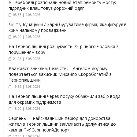
У Теребовлі розпочали новий етап ремонту мосту:
підрядник влаштовує дорожній одяг
08:33 | 7.08.2026
Ліфт у Бучацькій лікарні будуватиме фірма, яка фігурує в
кримінальному провадженні
08:00 | 7.08.2026
На Тернопільщині розшукують 72-річного чоловіка з
порушенням зору
21:08 | 6.08.2026
Вважався зниклим безвісти, – Ангелом додому
повертається захисник Михайло Скоробогатий з
Тернопільщини
19:32 | 6.08.2026
На Тернопільщині через посуху обмежили забір води
для окремих підприємств
18:00 | 6.08.2026
Серпень — найскладніший період для донорства:
жителів Тернопільщини закликають долучитися до
кампанії «ЯСерпневийДонор»
17:34 | 6.08.2026