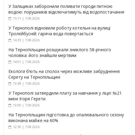
У Заліщиках заборонили поливати городи питною
водою: порушників відключатимуть від водопостачання
15:11 | 7.08.2026
У Тернополі відновили роботу котельні на вулиці
Тролейбусній: гаряча вода повертається
14:33 | 7.08.2026
На Тернопільщині розшукали зниклого 58-річного
чоловіка: його знайшли мертвим
14:01 | 7.08.2026
Екологи б’ють на сполох через можливе забруднення
Серету на Тернопільщині
13:38 | 7.08.2026
У Тернополі затвердили плату за навчання у ліцеї №21
імені Ігоря Герети
13:00 | 7.08.2026
На Тернопільщині підготовка до опалювального сезону
виконана майже на 60%
12:30 | 7.08.2026