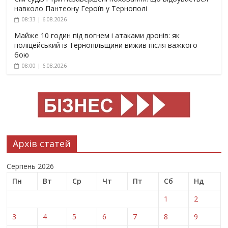
навколо Пантеону Героїв у Тернополі
08:33 | 6.08.2026
Майже 10 годин під вогнем і атаками дронів: як
поліцейський із Тернопільщини вижив після важкого
бою
08:00 | 6.08.2026
Архів статей
Серпень 2026
Пн
Вт
Ср
Чт
Пт
Сб
Нд
1
2
3
4
5
6
7
8
9