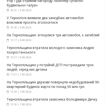
Ігор Гуда отримав нагороду «Візіонер сучасної
будівельної галузі»
18:51 | 9.08.2026
У Тернополі виявили два занедбані автомобілі:
власників просять зголоситися
18:18 | 9.08.2026
На Тернопільщині: зіткнулися три автомобілі, є загиблий
13:17 | 8.08.2026
Тернопільщина втратила молодого захисника Андрія
Іскоростенського
10:37 | 8.08.2026
На Тернопільщині у потрійній ДТП постраждали троє
людей, серед них дитина
17:27 | 7.08.2026
На Тернопільщині державі повернули недобудований 90-
квартирний будинок вартістю понад 50 млн грн
15:55 | 7.08.2026
Тернопільщина втратила захисника Володимира Дичку
15:18 | 7.08.2026