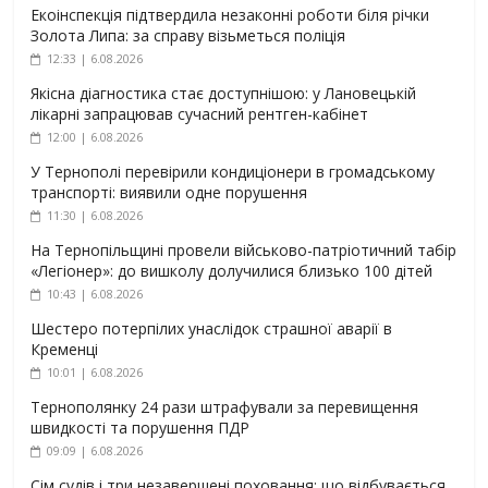
Екоінспекція підтвердила незаконні роботи біля річки
Золота Липа: за справу візьметься поліція
12:33 | 6.08.2026
Якісна діагностика стає доступнішою: у Лановецькій
лікарні запрацював сучасний рентген-кабінет
12:00 | 6.08.2026
У Тернополі перевірили кондиціонери в громадському
транспорті: виявили одне порушення
11:30 | 6.08.2026
На Тернопільщині провели військово-патріотичний табір
«Легіонер»: до вишколу долучилися близько 100 дітей
10:43 | 6.08.2026
Шестеро потерпілих унаслідок страшної аварії в
Кременці
10:01 | 6.08.2026
Тернополянку 24 рази штрафували за перевищення
швидкості та порушення ПДР
09:09 | 6.08.2026
Сім судів і три незавершені поховання: що відбувається