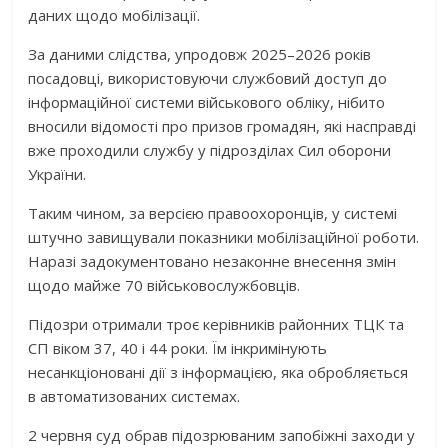
даних щодо мобілізації.
За даними слідства, упродовж 2025–2026 років
посадовці, використовуючи службовий доступ до
інформаційної системи військового обліку, нібито
вносили відомості про призов громадян, які насправді
вже проходили службу у підрозділах Сил оборони
України.
Таким чином, за версією правоохоронців, у системі
штучно завищували показники мобілізаційної роботи.
Наразі задокументовано незаконне внесення змін
щодо майже 70 військовослужбовців.
Підозри отримали троє керівників районних ТЦК та
СП віком 37, 40 і 44 роки. Їм інкримінують
несанкціоновані дії з інформацією, яка обробляється
в автоматизованих системах.
2 червня суд обрав підозрюваним запобіжні заходи у