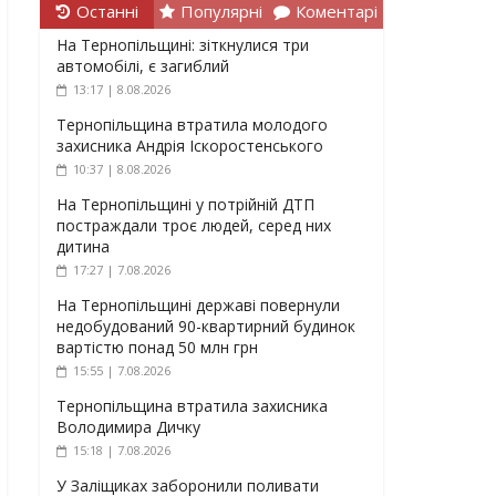
Останні
Популярні
Коментарі
На Тернопільщині: зіткнулися три
автомобілі, є загиблий
13:17 | 8.08.2026
Тернопільщина втратила молодого
захисника Андрія Іскоростенського
10:37 | 8.08.2026
На Тернопільщині у потрійній ДТП
постраждали троє людей, серед них
дитина
17:27 | 7.08.2026
На Тернопільщині державі повернули
недобудований 90-квартирний будинок
вартістю понад 50 млн грн
15:55 | 7.08.2026
Тернопільщина втратила захисника
Володимира Дичку
15:18 | 7.08.2026
У Заліщиках заборонили поливати