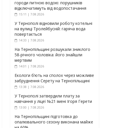
городи питною водою: порушників
відключатимуть від водопостачання
15:11 | 7.08.2026
У Тернополі відновили роботу котельні
на вулиці Тролейбусній: гаряча вода
повертається
14:33 | 7.08.2026
На Тернопільщині розшукали зниклого
58-річного чоловіка: його знайшли
мертвим
14:01 | 7.08.2026
Екологи б’ють на сполох через можливе
забруднення Серету на Тернопільщині
13:38 | 7.08.2026
У Тернополі затвердили плату за
навчання у ліцеї №21 імені Ігоря Герети
13:00 | 7.08.2026
На Тернопільщині підготовка до
опалювального сезону виконана майже
на 60%