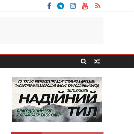
 Скоробогатий з Тернопільщини