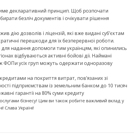
іятиме декларативний принцип. Щоб розпочати
бирати безліч документів і очікувати рішення
ив дію дозволів і ліцензій, які вже видані суб’єктам
кратичні перешкоди для їх безперервної роботи.
для надання допомоги тим українцям, які опинились
гіонах відбуваються активні бойові дії. Наймані
кож ФОПи усіх груп можуть одержати одноразову
кредитами на покриття витрат, пов’язаних зі
ності підприємствам із земельним банком до 10 тисяч
жавні гарантії на 80% суми кредиту
слугами бізнесу! Цим ви також робите важливий вклад у
! Слава Україні!