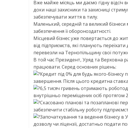
Вже майже місяць ми даємо гідну відсіч в
доки наші захисники та захисниці стрим
забезпечувати життя в тилу.
Маленький, середній та великий бізнес
забезпечення її обороноздатності.
Місцевий бізнес уже повертається до жит
від підприємств, які планують переїхати д
перевезли на Тернопільщину свої потужн
В той час Президент, Уряд та Верховна ра
працювати. Серед основних рішень:
Кредит під 0% для будь якого-бізнесу п
завершення. Після цього кредитна ставк
6,5 тисяч гривень отримають робото
внутрішньо переміщених осіб протягом 2 
Скасовано планові та позапланові пере
забезпечити стабільну роботу підприємст
Започаткування та ведення бізнесу в У
дозволу чи ліцензії, достатньо подати п