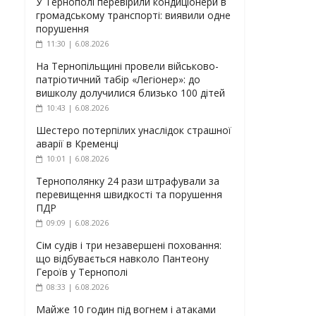
У Тернополі перевірили кондиціонери в
громадському транспорті: виявили одне
порушення
11:30 | 6.08.2026
На Тернопільщині провели військово-
патріотичний табір «Легіонер»: до
вишколу долучилися близько 100 дітей
10:43 | 6.08.2026
Шестеро потерпілих унаслідок страшної
аварії в Кременці
10:01 | 6.08.2026
Тернополянку 24 рази штрафували за
перевищення швидкості та порушення
ПДР
09:09 | 6.08.2026
Сім судів і три незавершені поховання:
що відбувається навколо Пантеону
Героїв у Тернополі
08:33 | 6.08.2026
Майже 10 годин під вогнем і атаками