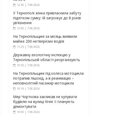
12:30 | 7.08.2026
У Тернополі жінка привласнила забуту
підлітком сумку: їй загрожує до 8 років
ув’язнення
12:00 | 7.08.2026
На Тернопільщині за місяць виявили
майже 200 нетверезих водіїв
11:25 | 7.08.2026
Державну екологічну інспекцію у
Тернопільській області реорганізують
10:55 | 7.08.2026
На Тернопільщині під колеса мотоцикла
потрапив пішохід, а в реанімацію –
неповнолітній пасажир мотоцикла
10:16 | 7.08.2026
Мер Чорткова закликав не купувати
будівлю на вулиці Хічія: її планують
демонтувати
10:00 | 7.08.2026