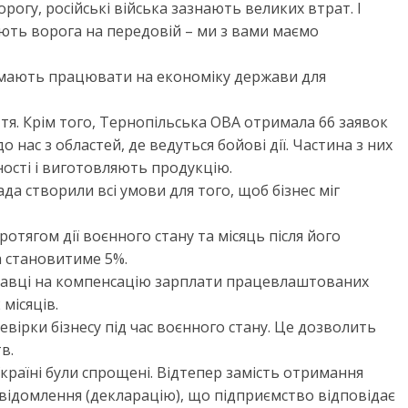
орогу, російські війська зазнають великих втрат. І
ують ворога на передовій – ми з вами маємо
и мають працювати на економіку держави для
тя. Крім того, Тернопільська ОВА отримала 66 заявок
о нас з областей, де ведуться бойові дії. Частина з них
ості і виготовляють продукцію.
да створили всі умови для того, щоб бізнес міг
ротягом дії воєнного стану та місяць після його
а становитиме 5%.
давці на компенсацію зарплати працевлаштованих
місяців.
вірки бізнесу під час воєнного стану. Це дозволить
в.
країні були спрощені. Відтепер замість отримання
овідомлення (декларацію), що підприємство відповідає