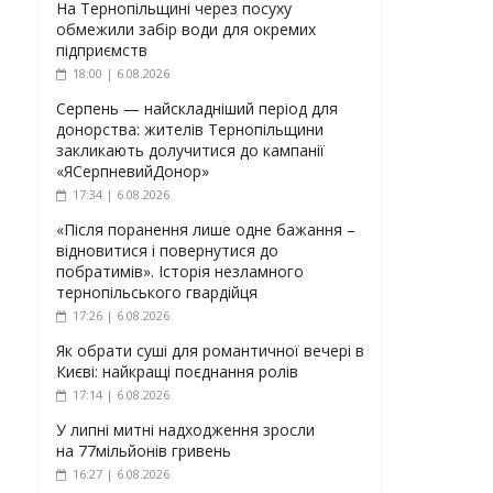
На Тернопільщині через посуху
обмежили забір води для окремих
підприємств
18:00 | 6.08.2026
Серпень — найскладніший період для
донорства: жителів Тернопільщини
закликають долучитися до кампанії
«ЯСерпневийДонор»
17:34 | 6.08.2026
«Після поранення лише одне бажання –
відновитися і повернутися до
побратимів». Історія незламного
тернопільського гвардійця
17:26 | 6.08.2026
Як обрати суші для романтичної вечері в
Києві: найкращі поєднання ролів
17:14 | 6.08.2026
У липні митні надходження зросли
на 77мільйонів гривень
16:27 | 6.08.2026