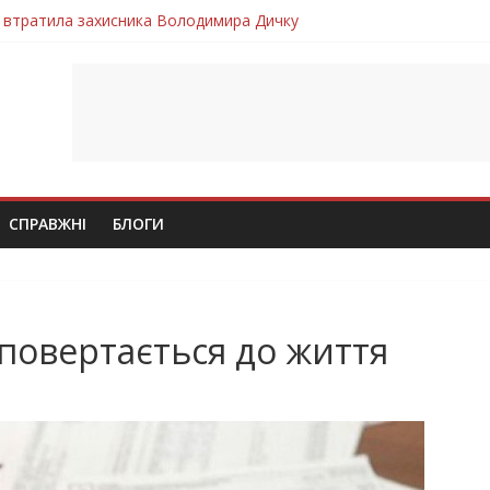
 втратила захисника Володимира Дичку
лим безвісти, – Ангелом додому повертається захисник Михайло
ув молодий захисник Дмитро Березко з Тернопільщини
 втратила захисника Володимира Вельму
втратила молодого захисника Андрія Іскоростенського
СПРАВЖНІ
БЛОГИ
 повертається до життя