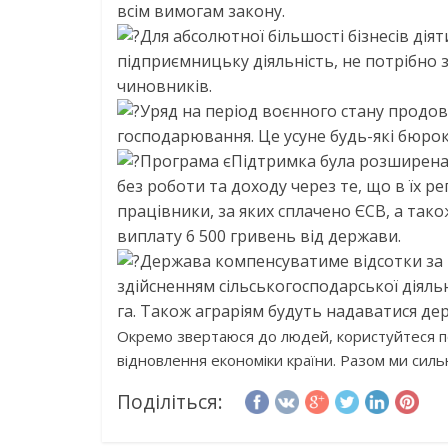
всім вимогам закону.
Для абсолютної більшості бізнесів д
підприємницьку діяльність, не потрібно з
чиновників.
Уряд на період воєнного стану продовж
господарювання. Це усуне будь-які бюро
Програма єПідтримка була розширена 
без роботи та доходу через те, що в їх ре
працівники, за яких сплачено ЄСВ, а та
виплату 6 500 гривень від держави.
Держава компенсуватиме відсотки за 
здійсненням сільськогосподарської діяль
га. Також аграріям будуть надаватися дер
Окремо звертаюся до людей, користуйтеся по
відновлення економіки країни. Разом ми сильні
Поділіться: