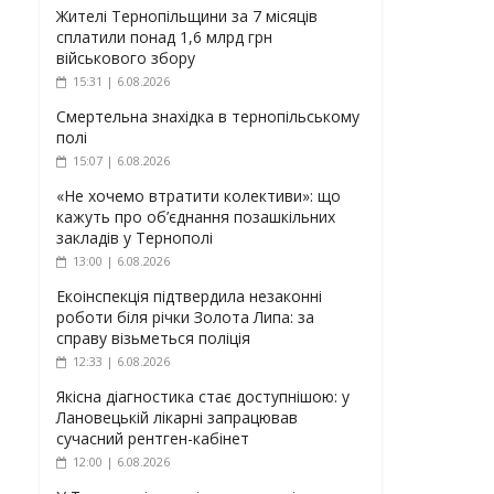
Жителі Тернопільщини за 7 місяців
сплатили понад 1,6 млрд грн
військового збору
15:31 | 6.08.2026
Смертельна знахідка в тернопільському
полі
15:07 | 6.08.2026
«Не хочемо втратити колективи»: що
кажуть про об’єднання позашкільних
закладів у Тернополі
13:00 | 6.08.2026
Екоінспекція підтвердила незаконні
роботи біля річки Золота Липа: за
справу візьметься поліція
12:33 | 6.08.2026
Якісна діагностика стає доступнішою: у
Лановецькій лікарні запрацював
сучасний рентген-кабінет
12:00 | 6.08.2026