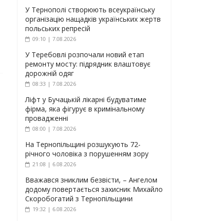
У Тернополі створюють всеукраїнську
організацію нащадків українських жертв
польських репресій
09:10 | 7.08.2026
У Теребовлі розпочали новий етап
ремонту мосту: підрядник влаштовує
дорожній одяг
08:33 | 7.08.2026
Ліфт у Бучацькій лікарні будуватиме
фірма, яка фігурує в кримінальному
провадженні
08:00 | 7.08.2026
На Тернопільщині розшукують 72-
річного чоловіка з порушенням зору
21:08 | 6.08.2026
Вважався зниклим безвісти, – Ангелом
додому повертається захисник Михайло
Скоробогатий з Тернопільщини
19:32 | 6.08.2026