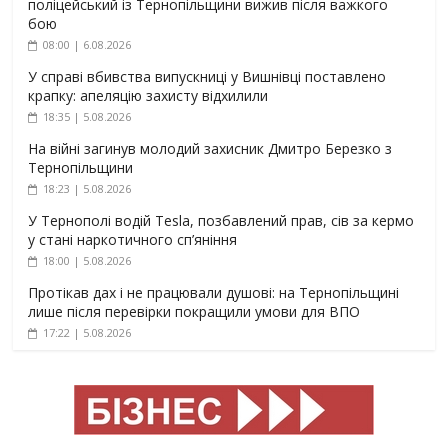
поліцейський із Тернопільщини вижив після важкого
бою
08:00 | 6.08.2026
У справі вбивства випускниці у Вишнівці поставлено
крапку: апеляцію захисту відхилили
18:35 | 5.08.2026
На війні загинув молодий захисник Дмитро Березко з
Тернопільщини
18:23 | 5.08.2026
У Тернополі водій Tesla, позбавлений прав, сів за кермо
у стані наркотичного сп’яніння
18:00 | 5.08.2026
Протікав дах і не працювали душові: на Тернопільщині
лише після перевірки покращили умови для ВПО
17:22 | 5.08.2026