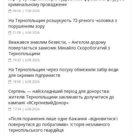
кримінальному провадженні
08:00 | 7.08.2026
На Тернопільщині розшукують 72-річного чоловіка з
порушенням зору
21:08 | 6.08.2026
Вважався зниклим безвісти, – Ангелом додому
повертається захисник Михайло Скоробогатий з
Тернопільщини
19:32 | 6.08.2026
На Тернопільщині через посуху обмежили забір води
для окремих підприємств
18:00 | 6.08.2026
Серпень — найскладніший період для донорства:
жителів Тернопільщини закликають долучитися до
кампанії «ЯСерпневийДонор»
17:34 | 6.08.2026
«Після поранення лише одне бажання –відновитися і
повернутися до побратимів». Історія незламного
тернопільського гвардійця