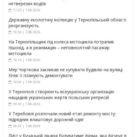
нетверезих водіїв
11:25 | 7.08.2026
Державну екологічну інспекцію у Тернопільській області
реорганізують
10:55 | 7.08.2026
На Тернопільщині під колеса мотоцикла потрапив
пішохід, а в реанімацію – неповнолітній пасажир
мотоцикла
10:16 | 7.08.2026
Мер Чорткова закликав не купувати будівлю на вулиці
Хічія: її планують демонтувати
10:00 | 7.08.2026
У Тернополі створюють всеукраїнську організацію
нащадків українських жертв польських репресій
09:10 | 7.08.2026
У Теребовлі розпочали новий етап ремонту мосту:
підрядник влаштовує дорожній одяг
08:33 | 7.08.2026
Ліфт у Бучацькій лікарні будуватиме фірма, яка фігурує в