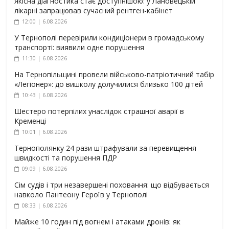
Якісна діагностика стає доступнішою: у Лановецькій
лікарні запрацював сучасний рентген-кабінет
12:00 | 6.08.2026
У Тернополі перевірили кондиціонери в громадському
транспорті: виявили одне порушення
11:30 | 6.08.2026
На Тернопільщині провели військово-патріотичний табір
«Легіонер»: до вишколу долучилися близько 100 дітей
10:43 | 6.08.2026
Шестеро потерпілих унаслідок страшної аварії в
Кременці
10:01 | 6.08.2026
Тернополянку 24 рази штрафували за перевищення
швидкості та порушення ПДР
09:09 | 6.08.2026
Сім судів і три незавершені поховання: що відбувається
навколо Пантеону Героїв у Тернополі
08:33 | 6.08.2026
Майже 10 годин під вогнем і атаками дронів: як