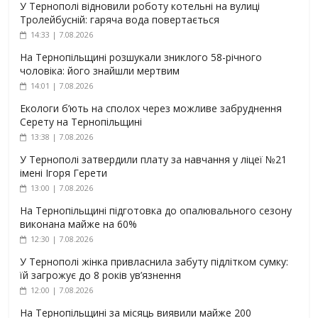
У Тернополі відновили роботу котельні на вулиці
Тролейбусній: гаряча вода повертається
14:33 | 7.08.2026
На Тернопільщині розшукали зниклого 58-річного
чоловіка: його знайшли мертвим
14:01 | 7.08.2026
Екологи б’ють на сполох через можливе забруднення
Серету на Тернопільщині
13:38 | 7.08.2026
У Тернополі затвердили плату за навчання у ліцеї №21
імені Ігоря Герети
13:00 | 7.08.2026
На Тернопільщині підготовка до опалювального сезону
виконана майже на 60%
12:30 | 7.08.2026
У Тернополі жінка привласнила забуту підлітком сумку:
їй загрожує до 8 років ув’язнення
12:00 | 7.08.2026
На Тернопільщині за місяць виявили майже 200