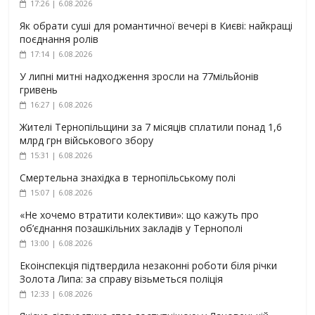
17:26 | 6.08.2026
Як обрати суші для романтичної вечері в Києві: найкращі
поєднання ролів
17:14 | 6.08.2026
У липні митні надходження зросли на 77мільйонів
гривень
16:27 | 6.08.2026
Жителі Тернопільщини за 7 місяців сплатили понад 1,6
млрд грн військового збору
15:31 | 6.08.2026
Смертельна знахідка в тернопільському полі
15:07 | 6.08.2026
«Не хочемо втратити колективи»: що кажуть про
об’єднання позашкільних закладів у Тернополі
13:00 | 6.08.2026
Екоінспекція підтвердила незаконні роботи біля річки
Золота Липа: за справу візьметься поліція
12:33 | 6.08.2026