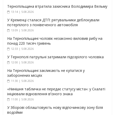
Тернопільщина втратила захисника Володимира Вельму
13:14 | 5.08.2026
У Кременці сталася ДТП: рятувальники деблокували
потерпілого з понівеченого автомобіля
13:09 | 5.08.2026
На Тернопільщині чоловік незаконно виловив рибу на
понад 220 тисяч гривень
12:33 | 5.08.2026
У Тернополі патрульні затримали підозрілого чоловіка
12:00 | 5.08.2026
На Тернопільщині закликають не купатися у
заборонених місцях
11:30 | 5.08.2026
«Нинішня табличка не передає статусу міста»: у Скалаті
ініціювали відновлення в’їзного знака
11:00 | 5.08.2026
У Зборові облаштовують нову відпочинкову зону біля
водойми