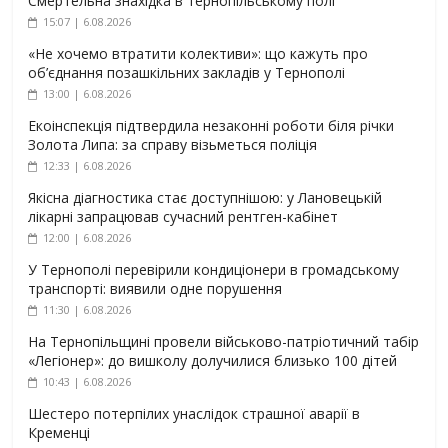
Смертельна знахідка в тернопільському полі
15:07 | 6.08.2026
«Не хочемо втратити колективи»: що кажуть про
об’єднання позашкільних закладів у Тернополі
13:00 | 6.08.2026
Екоінспекція підтвердила незаконні роботи біля річки
Золота Липа: за справу візьметься поліція
12:33 | 6.08.2026
Якісна діагностика стає доступнішою: у Лановецькій
лікарні запрацював сучасний рентген-кабінет
12:00 | 6.08.2026
У Тернополі перевірили кондиціонери в громадському
транспорті: виявили одне порушення
11:30 | 6.08.2026
На Тернопільщині провели військово-патріотичний табір
«Легіонер»: до вишколу долучилися близько 100 дітей
10:43 | 6.08.2026
Шестеро потерпілих унаслідок страшної аварії в
Кременці