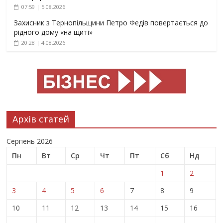
07:59 | 5.08.2026
Захисник з Тернопільщини Петро Федів повертається до
рідного дому «на щиті»
20:28 | 4.08.2026
Архів статей
Серпень 2026
Пн
Вт
Ср
Чт
Пт
Сб
Нд
1
2
3
4
5
6
7
8
9
10
11
12
13
14
15
16