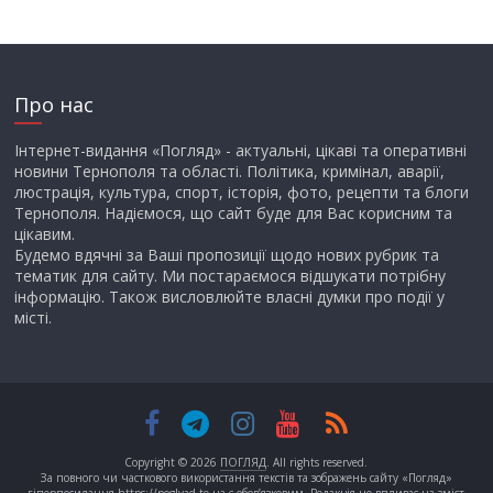
Про нас
Інтернет-видання «Погляд» - актуальні, цікаві та оперативні
новини Тернополя та області. Політика, кримінал, аварії,
люстрація, культура, спорт, історія, фото, рецепти та блоги
Тернополя. Надіємося, що сайт буде для Вас корисним та
цікавим.
Будемо вдячні за Ваші пропозиції щодо нових рубрик та
тематик для сайту. Ми постараємося відшукати потрібну
інформацію. Також висловлюйте власні думки про події у
місті.
Copyright © 2026
ПОГЛЯД
. All rights reserved.
За повного чи часткового використання текстів та зображень сайту «Погляд»
гіперпосилання https://poglyad.te.ua є обов’язковим. Редакція не впливає на зміст