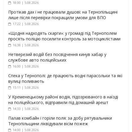
18:00 | 5.08.2026
Протікав дах і не працювали душові: на Тернопільщині
лише після перевірки покращили умови для ВПО
17:22 | 5.08.2026
«Щодня надходять скарги»: у громаді під Тернополем
просять поліцію посилити контроль за мотоциклістами
16:38 | 5.08.2026
Нетверезий водій без посвідчення кинув хабар у
службове авто поліцейських
16:00 | 5.08.2026
Спека у Тернополі: де працюють водні парасольки та які
вулиці поливають
15:11 | 5.08.2026
У Кременецькому районі водія, підозрюваного в наїзді
на поліцейського, відправили під домашній арешт
14:33 | 5.08.2026
Палав комбайн і горіли поля: за добу рятувальники
Тернопільщини ліквідували вісім пожеж
14:00 | 5.08.2026