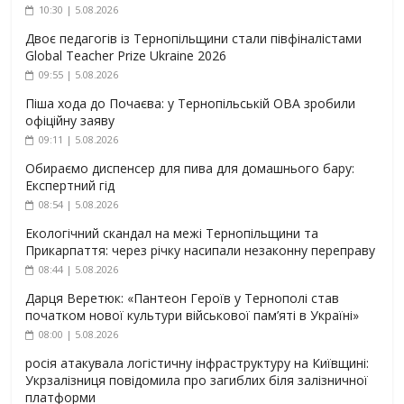
10:30 | 5.08.2026
Двоє педагогів із Тернопільщини стали півфіналістами
Global Teacher Prize Ukraine 2026
09:55 | 5.08.2026
Піша хода до Почаєва: у Тернопільській ОВА зробили
офіційну заяву
09:11 | 5.08.2026
Обираємо диспенсер для пива для домашнього бару:
Експертний гід
08:54 | 5.08.2026
Екологічний скандал на межі Тернопільщини та
Прикарпаття: через річку насипали незаконну переправу
08:44 | 5.08.2026
Дарця Веретюк: «Пантеон Героїв у Тернополі став
початком нової культури військової пам’яті в Україні»
08:00 | 5.08.2026
росія атакувала логістичну інфраструктуру на Київщині:
Укрзалізниця повідомила про загиблих біля залізничної
платформи