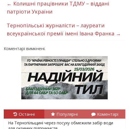
←
Колишні працівники ТДМУ – віддані
патріоти України
Тернопільські журналісти – лауреати
всеукраїнської премії імені Івана Франка
→
Коментарі вимкнені.
Останні
Популярні
Коментарі
На Тернопільщині через посуху обмежили забір води
для окремих підприємств