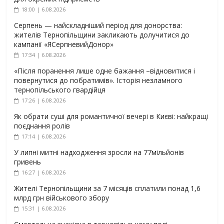
18:00 | 6.08.2026
Серпень — найскладніший період для донорства:
жителів Тернопільщини закликають долучитися до
кампанії «ЯСерпневийДонор»
17:34 | 6.08.2026
«Після поранення лише одне бажання –відновитися і
повернутися до побратимів». Історія незламного
тернопільського гвардійця
17:26 | 6.08.2026
Як обрати суші для романтичної вечері в Києві: найкращі
поєднання ролів
17:14 | 6.08.2026
У липні митні надходження зросли на 77мільйонів
гривень
16:27 | 6.08.2026
Жителі Тернопільщини за 7 місяців сплатили понад 1,6
млрд грн військового збору
15:31 | 6.08.2026