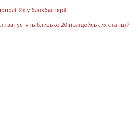
ополі! Як у блокбастері!
сті запустять близько 20 поліцейських станцій
→