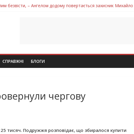
лим безвісти, – Ангелом додому повертається захисник Михайло
ув молодий захисник Дмитро Березко з Тернопільщини
 втратила захисника Володимира Вельму
нопільщини Петро Федів повертається до рідного дому «на щиті»
 втратила захисника Володимира Дичку
СПРАВЖНІ
БЛОГИ
ровернули чергову
 25 тисяч. Подружжя розповідає, що збиралося купити