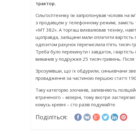
трактор.
Сільгосптехніку їм запропонував чоловік на 
з продавцем у телефонному режимі, замість 
«МТ 382». А торгаш вихвалював техніку, наві
щоправда, заліщани мали оплатити вартість п
одеситом рахунок перечислила п’ять тисяч гр
Треба було перекинути і завдаток, і вартіст
виманив у подружжя 25 тисяч гривень. Після т
Зрозумівши, що їх обдурили, синьківчани зве
провадження за частиною першою статті 190
Таку категорію злочинів, запевняють поліце
втраченого – мізерні, тому вкотре застеріга
комусь кревні – сто разів подумайте.
Поділіться: