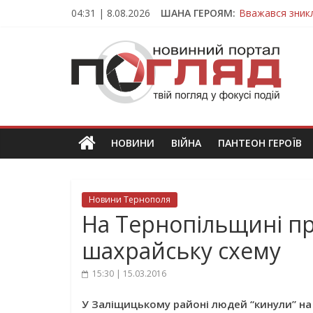
Skip
04:31 | 8.08.2026
ШАНА ГЕРОЯМ:
Вважався зник
to
На війні загин
content
ПОГЛЯД
Тернопільщина
Захисник з Тер
Тернопільщина
Новини
Тернополя.
Тернопільські
новини
НОВИНИ
ВІЙНА
ПАНТЕОН ГЕРОЇВ
та
події
Новини Тернополя
На Тернопільщині п
шахрайську схему
15:30 | 15.03.2016
У Заліщицькому районі людей “кинули” на