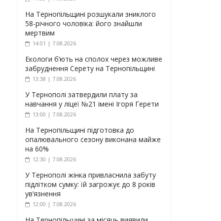
На Тернопільщині розшукали зниклого
58-річного чоловіка: його знайшли
мертвим
14:01 | 7.08.2026
Екологи б’ють на сполох через можливе
забруднення Серету на Тернопільщині
13:38 | 7.08.2026
У Тернополі затвердили плату за
навчання у ліцеї №21 імені Ігоря Герети
13:00 | 7.08.2026
На Тернопільщині підготовка до
опалювального сезону виконана майже
на 60%
12:30 | 7.08.2026
У Тернополі жінка привласнила забуту
підлітком сумку: їй загрожує до 8 років
ув’язнення
12:00 | 7.08.2026
На Тернопільщині за місяць виявили