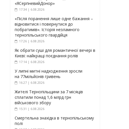
«ЯСерпневийДонор»
17:34 | 6.08.2026
«Після поранення лише одне бажання –
відновитися і повернутися до
побратимів». Історія незламного
тернопільського гвардійця
17:26 | 6.08.2026
Як обрати суші для романтичної вечері в
Києві: найкращі поєднання ролів
17:14 | 6.08.2026
У липні митні надходження зросли
на 77мільйонів гривень
16:27 | 6.08.2026
Жителі Тернопільщини за 7 місяців
сплатили понад 1,6 млрд грн
військового збору
15:31 | 6.08.2026
Смертельна знахідка в тернопільському
полі