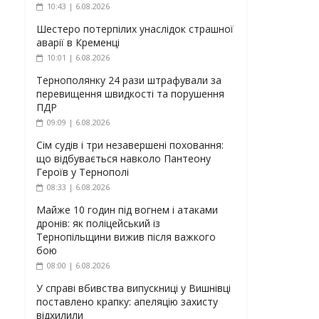
10:43 | 6.08.2026
Шестеро потерпілих унаслідок страшної
аварії в Кременці
10:01 | 6.08.2026
Тернополянку 24 рази штрафували за
перевищення швидкості та порушення
ПДР
09:09 | 6.08.2026
Сім судів і три незавершені поховання:
що відбувається навколо Пантеону
Героїв у Тернополі
08:33 | 6.08.2026
Майже 10 годин під вогнем і атаками
дронів: як поліцейський із
Тернопільщини вижив після важкого
бою
08:00 | 6.08.2026
У справі вбивства випускниці у Вишнівці
поставлено крапку: апеляцію захисту
відхилили