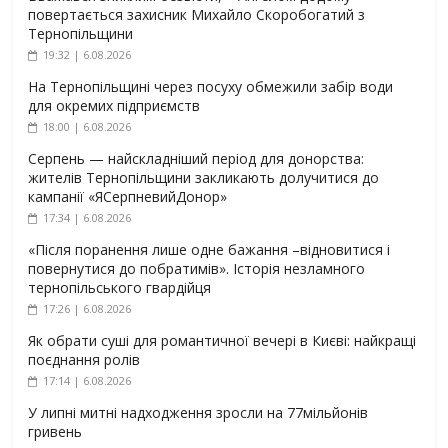
повертається захисник Михайло Скоробогатий з
Тернопільщини
19:32 | 6.08.2026
На Тернопільщині через посуху обмежили забір води
для окремих підприємств
18:00 | 6.08.2026
Серпень — найскладніший період для донорства:
жителів Тернопільщини закликають долучитися до
кампанії «ЯСерпневийДонор»
17:34 | 6.08.2026
«Після поранення лише одне бажання –відновитися і
повернутися до побратимів». Історія незламного
тернопільського гвардійця
17:26 | 6.08.2026
Як обрати суші для романтичної вечері в Києві: найкращі
поєднання ролів
17:14 | 6.08.2026
У липні митні надходження зросли на 77мільйонів
гривень