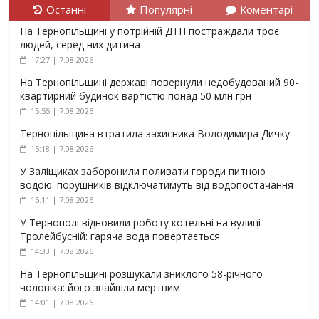
Останні
Популярні
Коментарі
На Тернопільщині у потрійній ДТП постраждали троє
людей, серед них дитина
17:27 | 7.08.2026
На Тернопільщині державі повернули недобудований 90-
квартирний будинок вартістю понад 50 млн грн
15:55 | 7.08.2026
Тернопільщина втратила захисника Володимира Дичку
15:18 | 7.08.2026
У Заліщиках заборонили поливати городи питною
водою: порушників відключатимуть від водопостачання
15:11 | 7.08.2026
У Тернополі відновили роботу котельні на вулиці
Тролейбусній: гаряча вода повертається
14:33 | 7.08.2026
На Тернопільщині розшукали зниклого 58-річного
чоловіка: його знайшли мертвим
14:01 | 7.08.2026