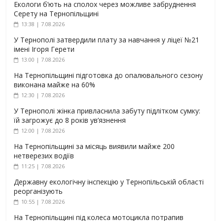
Екологи б’ють на сполох через можливе забруднення
Серету на Тернопільщині
13:38 | 7.08.2026
У Тернополі затвердили плату за навчання у ліцеї №21
імені Ігоря Герети
13:00 | 7.08.2026
На Тернопільщині підготовка до опалювального сезону
виконана майже на 60%
12:30 | 7.08.2026
У Тернополі жінка привласнила забуту підлітком сумку:
їй загрожує до 8 років ув’язнення
12:00 | 7.08.2026
На Тернопільщині за місяць виявили майже 200
нетверезих водіїв
11:25 | 7.08.2026
Державну екологічну інспекцію у Тернопільській області
реорганізують
10:55 | 7.08.2026
На Тернопільщині під колеса мотоцикла потрапив