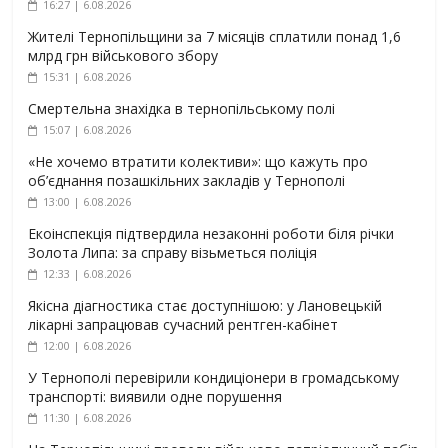
16:27 | 6.08.2026
Жителі Тернопільщини за 7 місяців сплатили понад 1,6
млрд грн військового збору
15:31 | 6.08.2026
Смертельна знахідка в тернопільському полі
15:07 | 6.08.2026
«Не хочемо втратити колективи»: що кажуть про
об’єднання позашкільних закладів у Тернополі
13:00 | 6.08.2026
Екоінспекція підтвердила незаконні роботи біля річки
Золота Липа: за справу візьметься поліція
12:33 | 6.08.2026
Якісна діагностика стає доступнішою: у Лановецькій
лікарні запрацював сучасний рентген-кабінет
12:00 | 6.08.2026
У Тернополі перевірили кондиціонери в громадському
транспорті: виявили одне порушення
11:30 | 6.08.2026