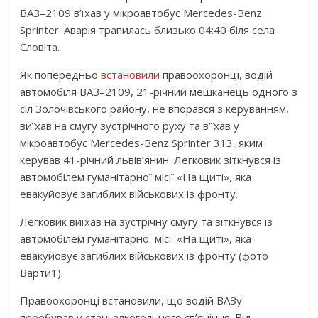
ВАЗ–2109 в’їхав у мікроавтобус Mercedes-Benz
Sprinter. Аварія трапилась близько 04:40 біля села
Словіта.
Як попередньо
встановили
правоохоронці, водій
автомобіля ВАЗ–2109, 21-річний мешканець одного з
сіл Золочівського району, не впорався з керуванням,
виїхав на смугу зустрічного руху та в’їхав у
мікроавтобус Mercedes-Benz Sprinter 313, яким
керував 41-річний львів’янин. Легковик зіткнувся із
автомобілем гуманітарної місії «На щиті», яка
евакуйовує загиблих військових із фронту.
Легковик виїхав на зустрічну смугу та зіткнувся із
автомобілем гуманітарної місії «На щиті», яка
евакуйовує загиблих військових із фронту (фото
Варти1)
Правоохоронці встановили, що водій ВАЗу
перебував у стані алкогольного сп’яніння. Від