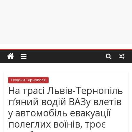
Новини Тернополя
На трасі Львів-Тернопіль
п’яний водій ВАЗу влетів
у автомобіль евакуації
полеглих воїнів, троє