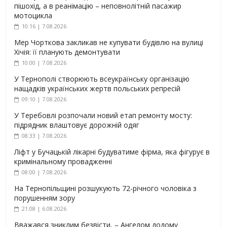
пішохід, а в реанімацію – неповнолітній пасажир
мотоцикла
10:16 | 7.08.2026
Мер Чорткова закликав не купувати будівлю на вулиці
Хічія: її планують демонтувати
10:00 | 7.08.2026
У Тернополі створюють всеукраїнську організацію
нащадків українських жертв польських репресій
09:10 | 7.08.2026
У Теребовлі розпочали новий етап ремонту мосту:
підрядник влаштовує дорожній одяг
08:33 | 7.08.2026
Ліфт у Бучацькій лікарні будуватиме фірма, яка фігурує в
кримінальному провадженні
08:00 | 7.08.2026
На Тернопільщині розшукують 72-річного чоловіка з
порушенням зору
21:08 | 6.08.2026
Вважався зниклим безвісти, – Ангелом додому