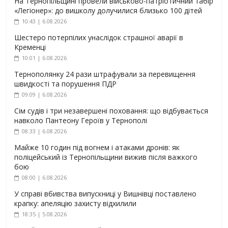
На Тернопільщині провели військово-патріотичний табір
«Легіонер»: до вишколу долучилися близько 100 дітей
10:43 | 6.08.2026
Шестеро потерпілих унаслідок страшної аварії в
Кременці
10:01 | 6.08.2026
Тернополянку 24 рази штрафували за перевищення
швидкості та порушення ПДР
09:09 | 6.08.2026
Сім судів і три незавершені поховання: що відбувається
навколо Пантеону Героїв у Тернополі
08:33 | 6.08.2026
Майже 10 годин під вогнем і атаками дронів: як
поліцейський із Тернопільщини вижив після важкого
бою
08:00 | 6.08.2026
У справі вбивства випускниці у Вишнівці поставлено
крапку: апеляцію захисту відхилили
18:35 | 5.08.2026