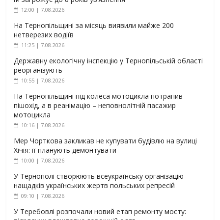
12:00 | 7.08.2026
На Тернопільщині за місяць виявили майже 200
нетверезих водіїв
11:25 | 7.08.2026
Державну екологічну інспекцію у Тернопільській області
реорганізують
10:55 | 7.08.2026
На Тернопільщині під колеса мотоцикла потрапив
пішохід, а в реанімацію – неповнолітній пасажир
мотоцикла
10:16 | 7.08.2026
Мер Чорткова закликав не купувати будівлю на вулиці
Хічія: її планують демонтувати
10:00 | 7.08.2026
У Тернополі створюють всеукраїнську організацію
нащадків українських жертв польських репресій
09:10 | 7.08.2026
У Теребовлі розпочали новий етап ремонту мосту: