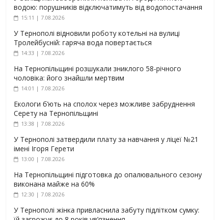
водою: порушників відключатимуть від водопостачання
15:11 | 7.08.2026
У Тернополі відновили роботу котельні на вулиці
Тролейбусній: гаряча вода повертається
14:33 | 7.08.2026
На Тернопільщині розшукали зниклого 58-річного
чоловіка: його знайшли мертвим
14:01 | 7.08.2026
Екологи б’ють на сполох через можливе забруднення
Серету на Тернопільщині
13:38 | 7.08.2026
У Тернополі затвердили плату за навчання у ліцеї №21
імені Ігоря Герети
13:00 | 7.08.2026
На Тернопільщині підготовка до опалювального сезону
виконана майже на 60%
12:30 | 7.08.2026
У Тернополі жінка привласнила забуту підлітком сумку:
їй загрожує до 8 років ув’язнення