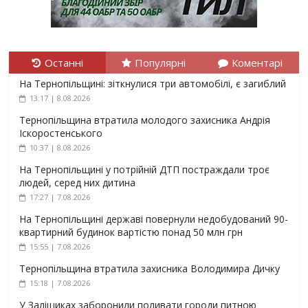
Останні
Популярні
Коментарі
На Тернопільщині: зіткнулися три автомобілі, є загиблий
13:17 | 8.08.2026
Тернопільщина втратила молодого захисника Андрія
Іскоростенського
10:37 | 8.08.2026
На Тернопільщині у потрійній ДТП постраждали троє
людей, серед них дитина
17:27 | 7.08.2026
На Тернопільщині державі повернули недобудований 90-
квартирний будинок вартістю понад 50 млн грн
15:55 | 7.08.2026
Тернопільщина втратила захисника Володимира Дичку
15:18 | 7.08.2026
У Заліщиках заборонили поливати городи питною