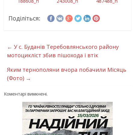
188608_n
243008_n
487488_n
Поділіться:
←
У с. Буданів Теребовлянського району
мотоцикліст збив пішохода і втік
Яким тернополяни вчора побачили Місяць
(Фото)
→
Коментарі вимкнені.