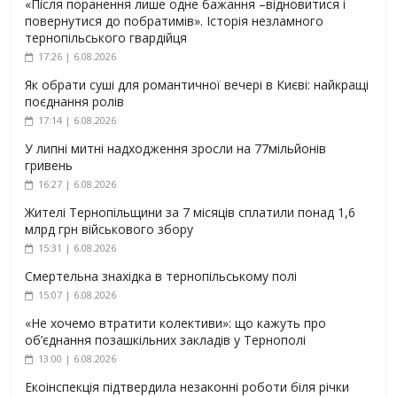
«Після поранення лише одне бажання –відновитися і
повернутися до побратимів». Історія незламного
тернопільського гвардійця
17:26 | 6.08.2026
Як обрати суші для романтичної вечері в Києві: найкращі
поєднання ролів
17:14 | 6.08.2026
У липні митні надходження зросли на 77мільйонів
гривень
16:27 | 6.08.2026
Жителі Тернопільщини за 7 місяців сплатили понад 1,6
млрд грн військового збору
15:31 | 6.08.2026
Смертельна знахідка в тернопільському полі
15:07 | 6.08.2026
«Не хочемо втратити колективи»: що кажуть про
об’єднання позашкільних закладів у Тернополі
13:00 | 6.08.2026
Екоінспекція підтвердила незаконні роботи біля річки