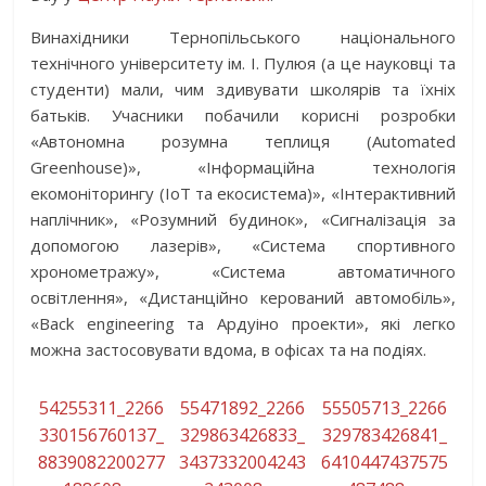
Винахідники Тернопільського національного
технічного університету ім. І. Пулюя (а це науковці та
студенти) мали, чим здивувати школярів та їхніх
батьків. Учасники побачили корисні розробки
«Автономна розумна теплиця (Automated
Greenhouse)», «Інформаційна технологія
екомоніторингу (IoT та екосистема)», «Інтерактивни
й
наплічник», «Розумний будинок», «Сигналізація за
допомогою лазерів», «Система спортивного
хронометражу», «Система автоматичного
освітлення», «Дистанційно керований автомобіль»,
«Back engineering та Ардуіно проекти», які легко
можна застосовувати вдома, в офісах та на подіях.
54255311_2266
55471892_2266
55505713_2266
330156760137_
329863426833_
329783426841_
8839082200277
3437332004243
6410447437575