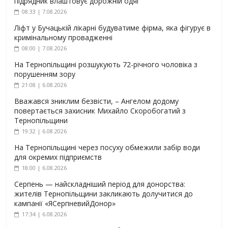
підрядник влаштовує дорожній одяг
08:33 | 7.08.2026
Ліфт у Бучацькій лікарні будуватиме фірма, яка фігурує в
кримінальному провадженні
08:00 | 7.08.2026
На Тернопільщині розшукують 72-річного чоловіка з
порушенням зору
21:08 | 6.08.2026
Вважався зниклим безвісти, – Ангелом додому
повертається захисник Михайло Скоробогатий з
Тернопільщини
19:32 | 6.08.2026
На Тернопільщині через посуху обмежили забір води
для окремих підприємств
18:00 | 6.08.2026
Серпень — найскладніший період для донорства:
жителів Тернопільщини закликають долучитися до
кампанії «ЯСерпневийДонор»
17:34 | 6.08.2026