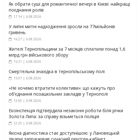
Як обрати суші для романтичної вечері в Києві: найкращі
поєднання ролів
17:14 | 6.08.2026
У липні митні надходження зросли на 77мільйонів
гривень
16:27 | 6.08.2026
Жителі Тернопільщини за 7 місяців сплатили понад 1,6
млрд грн військового збору
15:31 | 6.08.2026
Смертельна знахідка в тернопільському полі
15:07 | 6.08.2026
«Не хочемо втратити колективи»: що кажуть про
об’єднання позашкільних закладів у Тернополі
13:00 | 6.08.2026
Екоінспекція підтвердила незаконні роботи біля річки
Золота Липа: за справу візьметься поліція
12:33 | 6.08.2026
Якісна діагностика стає доступнішою: у Лановецькій
лікарні запрацював сучасний рентген-кабінет