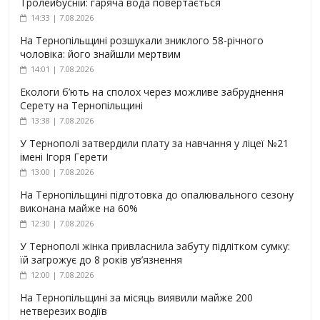
Тролейбусній: гаряча вода повертається
14:33 | 7.08.2026
На Тернопільщині розшукали зниклого 58-річного
чоловіка: його знайшли мертвим
14:01 | 7.08.2026
Екологи б’ють на сполох через можливе забруднення
Серету на Тернопільщині
13:38 | 7.08.2026
У Тернополі затвердили плату за навчання у ліцеї №21
імені Ігоря Герети
13:00 | 7.08.2026
На Тернопільщині підготовка до опалювального сезону
виконана майже на 60%
12:30 | 7.08.2026
У Тернополі жінка привласнила забуту підлітком сумку:
їй загрожує до 8 років ув’язнення
12:00 | 7.08.2026
На Тернопільщині за місяць виявили майже 200
нетверезих водіїв