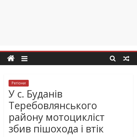
Регіони
У с. Буданів
Теребовлянського
району мотоцикліст
збив пішохода і втік