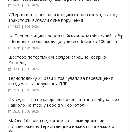
12:00 | 6.08.2026
У Тернополі перевірили кондиціонери в громадському
транспорті: виявили одне порушення
11:30 | 6.08.2026
На Тернопільщині провели військово-патріотичний табір
«Легіонер»: до вишколу долучилися близько 100 дітей
10:43 | 6.08.2026
Шестеро потерпілих унаслідок страшної аварії в
Кременці
10:01 | 6.08.2026
Тернополянку 24 рази штрафували за перевищення
швидкості та порушення ПДР
09:09 | 6.08.2026
Сім судів і три незавершені поховання: що відбувається
навколо Пантеону Героїв у Тернополі
08:33 | 6.08.2026
Майже 10 годин під вогнем і атаками дронів: як
поліцейський із Тернопільщини вижив після важкого
бою