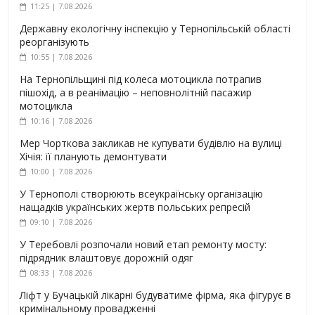
11:25 | 7.08.2026
Державну екологічну інспекцію у Тернопільській області
реорганізують
10:55 | 7.08.2026
На Тернопільщині під колеса мотоцикла потрапив
пішохід, а в реанімацію – неповнолітній пасажир
мотоцикла
10:16 | 7.08.2026
Мер Чорткова закликав не купувати будівлю на вулиці
Хічія: її планують демонтувати
10:00 | 7.08.2026
У Тернополі створюють всеукраїнську організацію
нащадків українських жертв польських репресій
09:10 | 7.08.2026
У Теребовлі розпочали новий етап ремонту мосту:
підрядник влаштовує дорожній одяг
08:33 | 7.08.2026
Ліфт у Бучацькій лікарні будуватиме фірма, яка фігурує в
кримінальному провадженні