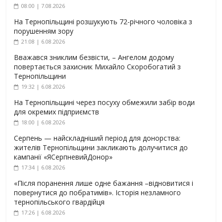
08:00 | 7.08.2026
На Тернопільщині розшукують 72-річного чоловіка з
порушенням зору
21:08 | 6.08.2026
Вважався зниклим безвісти, – Ангелом додому
повертається захисник Михайло Скоробогатий з
Тернопільщини
19:32 | 6.08.2026
На Тернопільщині через посуху обмежили забір води
для окремих підприємств
18:00 | 6.08.2026
Серпень — найскладніший період для донорства:
жителів Тернопільщини закликають долучитися до
кампанії «ЯСерпневийДонор»
17:34 | 6.08.2026
«Після поранення лише одне бажання –відновитися і
повернутися до побратимів». Історія незламного
тернопільського гвардійця
17:26 | 6.08.2026