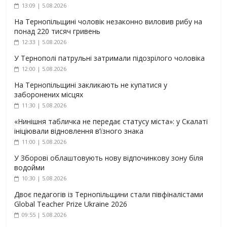
13:09 | 5.08.2026
На Тернопільщині чоловік незаконно виловив рибу на
понад 220 тисяч гривень
12:33 | 5.08.2026
У Тернополі патрульні затримали підозрілого чоловіка
12:00 | 5.08.2026
На Тернопільщині закликають не купатися у
заборонених місцях
11:30 | 5.08.2026
«Нинішня табличка не передає статусу міста»: у Скалаті
ініціювали відновлення в’їзного знака
11:00 | 5.08.2026
У Зборові облаштовують нову відпочинкову зону біля
водойми
10:30 | 5.08.2026
Двоє педагогів із Тернопільщини стали півфіналістами
Global Teacher Prize Ukraine 2026
09:55 | 5.08.2026