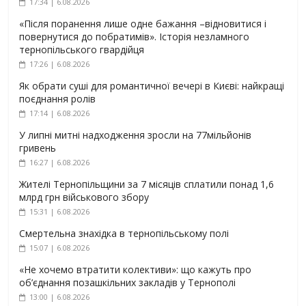
17:34 | 6.08.2026
«Після поранення лише одне бажання –відновитися і
повернутися до побратимів». Історія незламного
тернопільського гвардійця
17:26 | 6.08.2026
Як обрати суші для романтичної вечері в Києві: найкращі
поєднання ролів
17:14 | 6.08.2026
У липні митні надходження зросли на 77мільйонів
гривень
16:27 | 6.08.2026
Жителі Тернопільщини за 7 місяців сплатили понад 1,6
млрд грн військового збору
15:31 | 6.08.2026
Смертельна знахідка в тернопільському полі
15:07 | 6.08.2026
«Не хочемо втратити колективи»: що кажуть про
об’єднання позашкільних закладів у Тернополі
13:00 | 6.08.2026