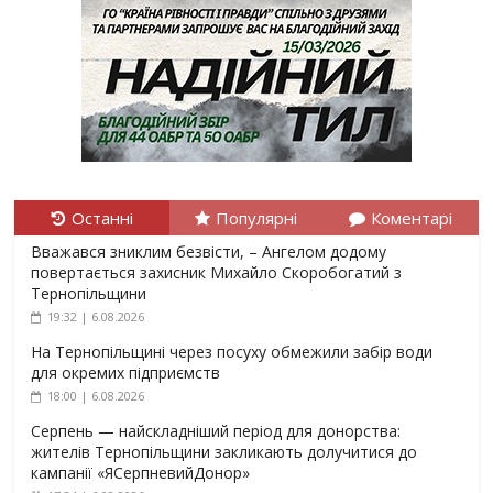
Останні
Популярні
Коментарі
Вважався зниклим безвісти, – Ангелом додому
повертається захисник Михайло Скоробогатий з
Тернопільщини
19:32 | 6.08.2026
На Тернопільщині через посуху обмежили забір води
для окремих підприємств
18:00 | 6.08.2026
Серпень — найскладніший період для донорства:
жителів Тернопільщини закликають долучитися до
кампанії «ЯСерпневийДонор»