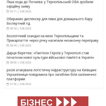
Піша хода до Почаєва: у Тернопільській ОВА зробили
офіційну заяву
09:11 | 5.08.2026
Обираємо диспенсер для пива для домашнього бару:
Експертний гід
08:54 | 5.08.2026
Екологічний скандал на межі Тернопільщини та
Прикарпаття: через річку насипали незаконну переправу
08:44 | 5.08.2026
Дарця Веретюк: «Пантеон Героїв у Тернополі став
початком нової культури військової пам’яті в Україні»
08:00 | 5.08.2026
росія атакувала логістичну інфраструктуру на Київщині:
Укрзалізниця повідомила про загиблих біля залізничної
платформи
07:59 | 5.08.2026