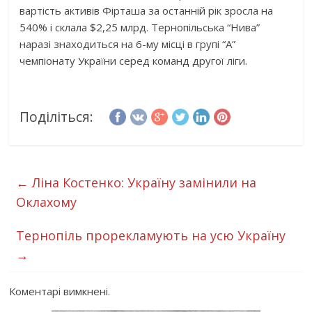
вартість активів Фірташа за останній рік зросла на
540% і склала $2,25 млрд. Тернопільська “Нива”
наразі знаходиться на 6-му місці в групі “А”
чемпіонату України серед команд другої ліги.
Поділіться:
←
Ліна Костенко: Україну замінили на
Оклахому
Тернопіль прорекламують на усю Україну
→
Коментарі вимкнені.