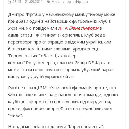
,
,
08:15 | 21.09.2011
Нива
спорт
Фірташ
Дмитро Фірташ у найближчому майбутньому може
придбати один з найстаріших футбольних клубів
України. Як повідомили
ЛІГА
БізнесІнформ
в
адміністрації ФК “Нива” (Тернопіль), клуб веде
переговори про співпрацю з відомим українським
бізнесменом. Іншими словами, уродженець
Тернопільської області, акціонер
компанії Росукренерго, власник Group DF Фірташ
може стати головним спонсором клубу, який зараз
виступає у другій українській лізі.
Раніше в низці ЗМІ з’явилася інформація про те, що
Фірташ вже взявся за фінансування команди, однак в
клубі цю інформацію спростували, підтвердивши,
проте, факт переговорів Фірташа і тернопільської
“Ниви”.
Нагадаємо, згідно з даними “Кореспондента”,