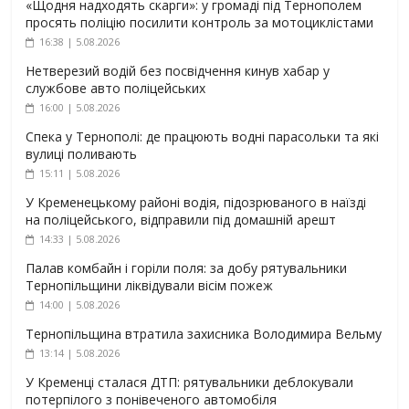
«Щодня надходять скарги»: у громаді під Тернополем
просять поліцію посилити контроль за мотоциклістами
16:38 | 5.08.2026
Нетверезий водій без посвідчення кинув хабар у
службове авто поліцейських
16:00 | 5.08.2026
Спека у Тернополі: де працюють водні парасольки та які
вулиці поливають
15:11 | 5.08.2026
У Кременецькому районі водія, підозрюваного в наїзді
на поліцейського, відправили під домашній арешт
14:33 | 5.08.2026
Палав комбайн і горіли поля: за добу рятувальники
Тернопільщини ліквідували вісім пожеж
14:00 | 5.08.2026
Тернопільщина втратила захисника Володимира Вельму
13:14 | 5.08.2026
У Кременці сталася ДТП: рятувальники деблокували
потерпілого з понівеченого автомобіля