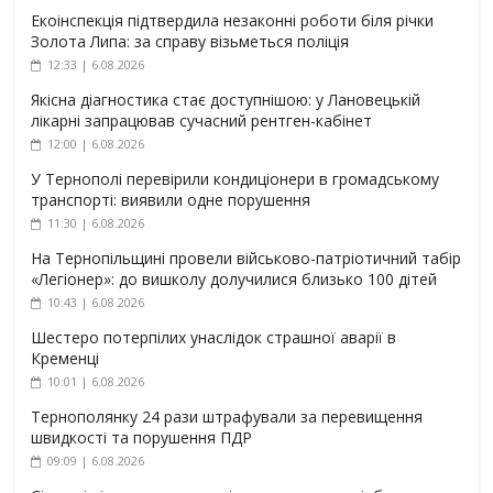
Екоінспекція підтвердила незаконні роботи біля річки
Золота Липа: за справу візьметься поліція
12:33 | 6.08.2026
Якісна діагностика стає доступнішою: у Лановецькій
лікарні запрацював сучасний рентген-кабінет
12:00 | 6.08.2026
У Тернополі перевірили кондиціонери в громадському
транспорті: виявили одне порушення
11:30 | 6.08.2026
На Тернопільщині провели військово-патріотичний табір
«Легіонер»: до вишколу долучилися близько 100 дітей
10:43 | 6.08.2026
Шестеро потерпілих унаслідок страшної аварії в
Кременці
10:01 | 6.08.2026
Тернополянку 24 рази штрафували за перевищення
швидкості та порушення ПДР
09:09 | 6.08.2026