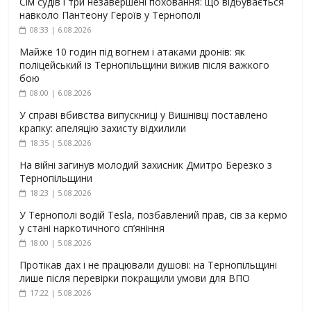
Сім судів і три незавершені поховання: що відбувається
навколо Пантеону Героїв у Тернополі
08:33 | 6.08.2026
Майже 10 годин під вогнем і атаками дронів: як
поліцейський із Тернопільщини вижив після важкого
бою
08:00 | 6.08.2026
У справі вбивства випускниці у Вишнівці поставлено
крапку: апеляцію захисту відхилили
18:35 | 5.08.2026
На війні загинув молодий захисник Дмитро Березко з
Тернопільщини
18:23 | 5.08.2026
У Тернополі водій Tesla, позбавлений прав, сів за кермо
у стані наркотичного сп’яніння
18:00 | 5.08.2026
Протікав дах і не працювали душові: на Тернопільщині
лише після перевірки покращили умови для ВПО
17:22 | 5.08.2026